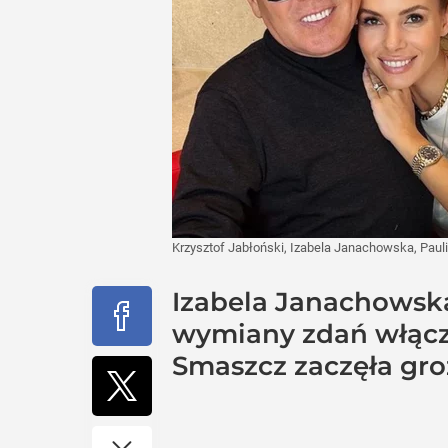
Krzysztof Jabłoński, Izabela Janachowska, Pau
Izabela Janachowska
wymiany zdań włączył
Smaszcz zaczęła gr