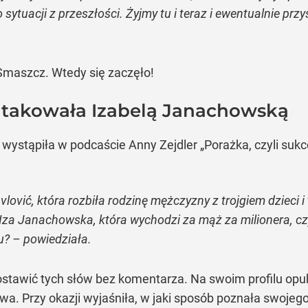
ytuacji z przeszłości. Żyjmy tu i teraz i ewentualnie przys
Smaszcz. Wtedy się zaczęło!
atakowała Izabelą Janachowską
wystąpiła w podcaście Anny Zejdler „Porażka, czyli sukc
vlović, która rozbiła rodzinę mężczyzny z trojgiem dzieci 
? Iza Janachowska, która wychodzi za mąż za milionera, czy
u? – powiedziała.
stawić tych słów bez komentarza. Na swoim profilu opu
wa. Przy okazji wyjaśniła, w jaki sposób poznała swoje