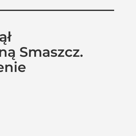
ął
iną Smaszcz.
enie