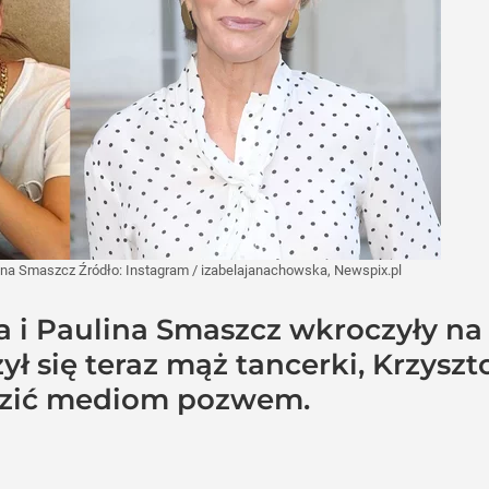
lina Smaszcz
Źródło:
Instagram
/
izabelajanachowska, Newspix.pl
 i Paulina Smaszcz wkroczyły na 
 się teraz mąż tancerki, Krzyszto
ozić mediom pozwem.