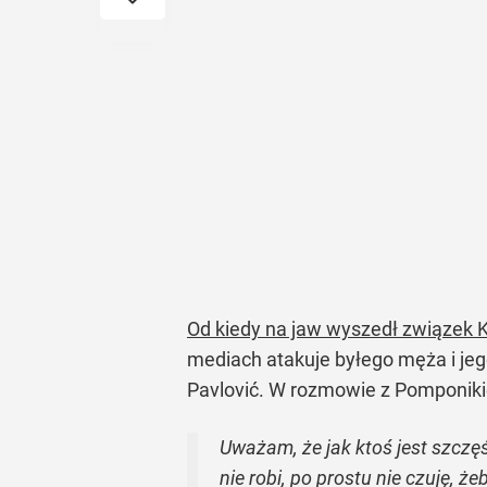
Od kiedy na jaw wyszedł związek 
mediach atakuje byłego męża i jeg
Pavlović. W rozmowie z Pomponikie
Uważam, że jak ktoś jest szczęś
nie robi, po prostu nie czuję, że