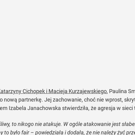
Katarzyny Cichopek i Macieja Kurzajewskiego
, Paulina S
o nową partnerkę. Jej zachowanie, choć nie wprost, sk
m Izabela Janachowska stwierdziła, że agresja w sieci 
liwy, to nikogo nie atakuje. W ogóle atakowanie jest słabe
by to było fair – powiedziała i dodała, że nie należy żyć pr