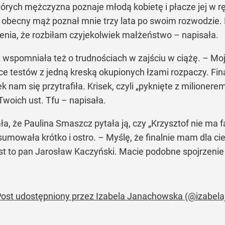
w których mężczyzna poznaje młodą kobietę i płacze jej w r
j obecny mąż poznał mnie trzy lata po swoim rozwodzie. 
enia, że rozbiłam czyjekolwiek małżeństwo – napisała.
wspomniała też o trudnościach w zajściu w ciążę. – Moje 
ące testów z jedną kreską okupionych łzami rozpaczy. Fina
 nam się przytrafiła. Krisek, czyli „pyknięte z milionere
Twoich ust. Tfu – napisała.
ała, że Paulina Smaszcz pytała ją, czy „Krzysztof nie ma
owała krótko i ostro. – Myślę, że finalnie mam dla cieb
t to pan Jarosław Kaczyński. Macie podobne spojrzenie 
ost udostępniony przez Izabela Janachowska (@izabel