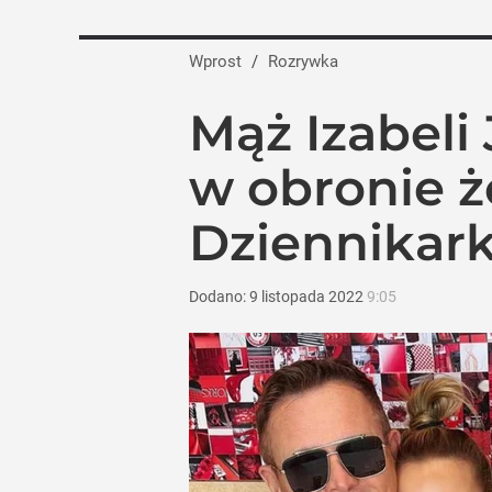
Wprost
/
Rozrywka
Mąż Izabeli
w obronie ż
Dziennikar
Dodano:
9
listopada
2022
9:05