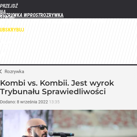
PRZEJDŹ
NA
ROZRYWKA WPROST
STRONĘ
FILMY
SERIALE
GWIAZDY
TELEWIZJA
QUIZY
GALERIE
GŁÓWNĄ
WPROST.PL
UBSKRYBUJ
ZALOGUJ
MENU
Rozrywka
Kombi vs. Kombii. Jest wyrok
Trybunału Sprawiedliwości
Dodano:
8
września
2022
13:35