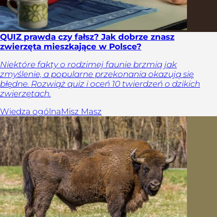
QUIZ prawda czy fałsz? Jak dobrze znasz
zwierzęta mieszkające w Polsce?
Niektóre fakty o rodzimej faunie brzmią jak
zmyślenie, a popularne przekonania okazują się
błędne. Rozwiąż quiz i oceń 10 twierdzeń o dzikich
zwierzętach.
Wiedza ogólna
Misz Masz