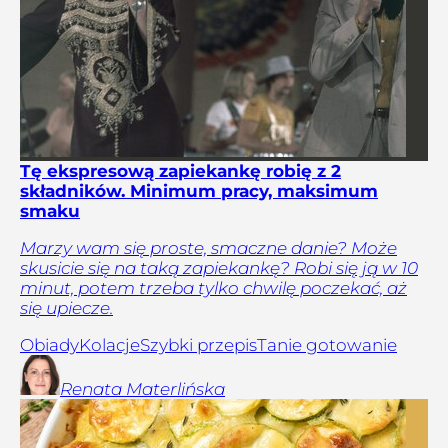
Tę ekspresową zapiekankę robię z 2
składników. Minimum pracy, maksimum
smaku
Marzy wam się proste, smaczne danie? Może
skusicie się na taką zapiekankę? Robi się ją w 10
minut, potem trzeba tylko chwilę poczekać, aż
się upiecze.
Obiady
Kolacje
Szybki przepis
Tanie gotowanie
Renata
Materlińska