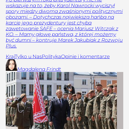
wskazuje na to, żeby Karol Nawrocki wyciszył
spory między dwoma zwaśnionymi politycznymi
obozami. – Dotychczas największą hańbą na
karcie jego prezydentury jest chyba
zawetowanie SAFE – ocenia Mariusz Witczak z
KO. – Mamy głowę państwa, z której możemy
być dumni – kontruje Marek Jakubiak z Rozwoju
Plus.
Kraj
Tylko u Nas
Polityka
Opinie i komentarze
Magdalena
Frindt