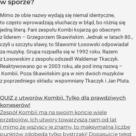
w sporze?
Mimo że obie nazwy wydają się niemal identyczne,
to często wprowadzają słuchaczy w błąd, bo różnią się
jedną literą. Fani zespołu Kombi kojarzą go obecnym
z liderem – Grzegorzem Skawińskim. Jednak w latach 80.,
czyli u szczytu sławy, to Sławomir Łosowski odpowiadał
za muzykę. Grupa rozpadła się w 1992 roku. Razem
z Łosowskim z zespołu odszedł Waldemar Tkaczyk.
Reaktywowano go w 2003 roku, ale pod inną nazwą –
Kombii. Poza Skawińskim gra w nim dwóch muzyków
z poprzedniego składu: wspomniany Tkaczyk i Jan Pluta.
QUIZ z utworów Kombii. Tylko dla prawdziwych
koneserów!
Zespół Kombii ma na swoim koncie wiele
przebojów. Ich utwory towarzyszą nam od lat
i mimo że wszyscy je znamy, to maksymalną liczbę
punktów zdobędą tylko bystrzaki! Dopasujcie tekst