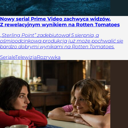
Nowy serial Prime Video zachwyca widzów.
Z rewelacyjnym wynikiem na Rotten Tomatoes
„Sterling Point” zadebiutował 5 sierpnia, a
ośmioodcinkowa produkcja już może pochwalić się
bardzo dobrymi wynikami na Rotten Tomatoes.
Seriale
Telewizja
Rozrywka