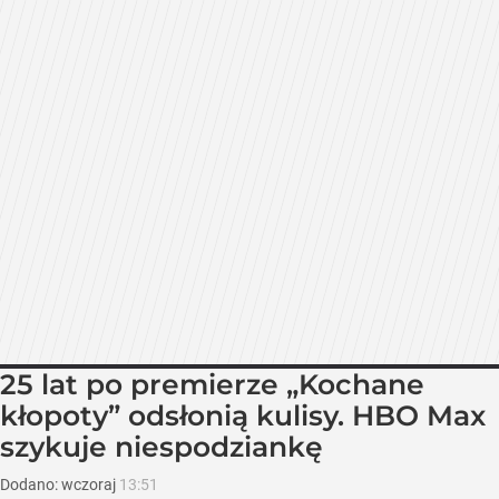
25 lat po premierze „Kochane
kłopoty” odsłonią kulisy. HBO Max
szykuje niespodziankę
Dodano:
wczoraj
13:51