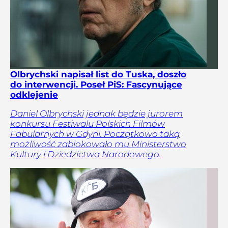
Olbrychski napisał list do Tuska, doszło
do interwencji. Poseł PiS: Fascynujące
odklejenie
Daniel Olbrychski jednak będzie jurorem
konkursu Festiwalu Polskich Filmów
Fabularnych w Gdyni. Początkowo taką
możliwość zablokowało mu Ministerstwo
Kultury i Dziedzictwa Narodowego.