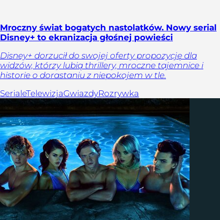
Mroczny świat bogatych nastolatków. Nowy serial
Disney+ to ekranizacja głośnej powieści
Disney+ dorzucił do swojej oferty propozycję dla
widzów, którzy lubią thrillery, mroczne tajemnice i
historie o dorastaniu z niepokojem w tle.
Seriale
Telewizja
Gwiazdy
Rozrywka