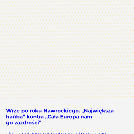
Wrze po roku Nawrockiego. „Największa
hańba” kontra „Cała Europa nam
go zazdrości”
Po pierwszym roku prezydentury nic nie