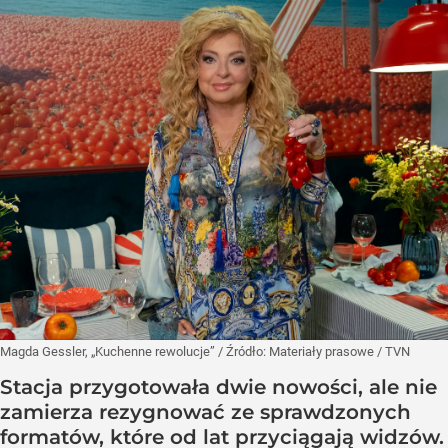
Magda Gessler, „Kuchenne rewolucje”
/ Źródło:
Materiały prasowe
/
TVN
Stacja przygotowała dwie nowości, ale nie
zamierza rezygnować ze sprawdzonych
formatów, które od lat przyciągają widzów.