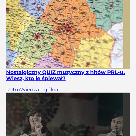
Nostalgiczny QUIZ muzyczny z hitów PRL-u.
Wiesz, kto je śpiewał?
Retro
Wiedza ogólna