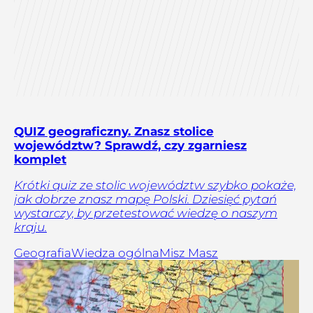
QUIZ geograficzny. Znasz stolice
województw? Sprawdź, czy zgarniesz
komplet
Krótki quiz ze stolic województw szybko pokaże,
jak dobrze znasz mapę Polski. Dziesięć pytań
wystarczy, by przetestować wiedzę o naszym
kraju.
Geografia
Wiedza ogólna
Misz Masz