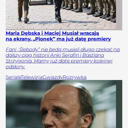
Maria Dębska i Maciej Musiał wracają
na ekrany. „Pionek” ma już datę premiery
Fani „Ślebody” nie będą musieli długo czekać na
dalszy ciąg historii Anki Serafin i Bastiana
Strzygonia. Mamy już datę premiery kolejnej
odsłony.
Seriale
Telewizja
Gwiazdy
Rozrywka