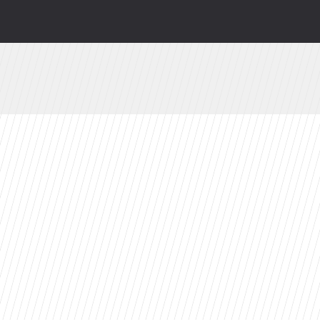
wy serial Disney+ to ekranizacja głośnej powie
Azja Express” i zaskakująca nowość
zów. Z rewelacyjnym wynikiem na Rotten Toma