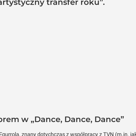
artystyczny transfer roku”.
orem w „Dance, Dance, Dance”
gurrola, znany dotychczas z współpracy z TVN (m.in. jak