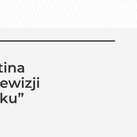
tina
ewizji
oku”