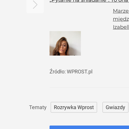
„Pytanie na śniadanie”. To ona
Marzen
międz
Izabel
Źródło:
WPROST.pl
Rozrywka Wprost
Gwiazdy