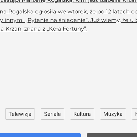
 zastąpi Marzenę Rogalską. Kim jest Izabella Krza
a Rogalska ogłosiła we wtorek, że po 12 latach o
y innymi „Pytanie na śniadanie”. Już wiemy, że 
la Krzan, znana z „Koła Fortuny”.
Telewizja
Seriale
Kultura
Muzyka