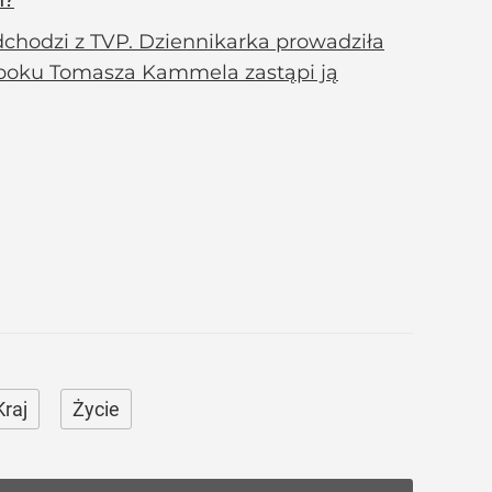
n?
dchodzi z TVP. Dziennikarka prowadziła
u boku Tomasza Kammela zastąpi ją
Kraj
Życie