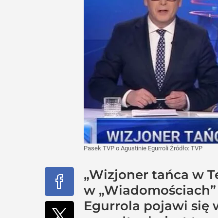
Pasek TVP o Agustinie Egurroli
Źródło:
TVP
„Wizjoner tańca w Te
w „Wiadomościach” T
Egurrola pojawi się