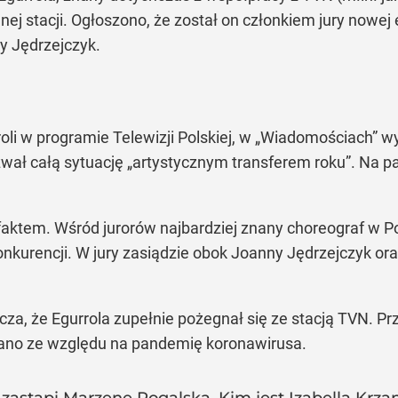
nej stacji. Ogłoszono, że został on członkiem jury nowej
y Jędrzejczyk.
oli w programie Telewizji Polskiej, w „Wiadomościach” 
 całą sytuację „artystycznym transferem roku”. Na pasku
ę faktem. Wśród jurorów najbardziej znany choreograf w Po
onkurencji. W jury zasiądzie obok Joanny Jędrzejczyk or
acza, że Egurrola zupełnie pożegnał się ze stacją TVN. P
ano ze względu na pandemię koronawirusa.