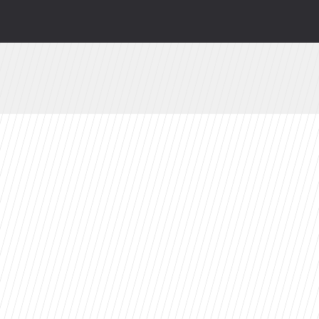
ści
toes