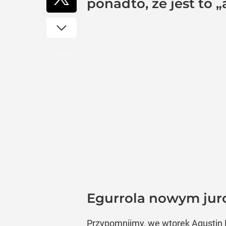
ponadto, że jest to „
Egurrola nowym jur
Przypomnijmy, we wtorek Agustin E