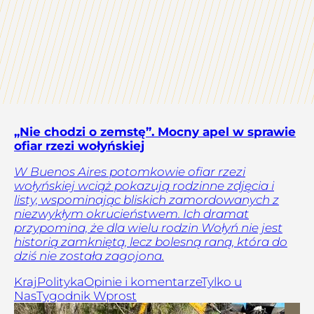
„Nie chodzi o zemstę”. Mocny apel w sprawie
ofiar rzezi wołyńskiej
W Buenos Aires potomkowie ofiar rzezi
wołyńskiej wciąż pokazują rodzinne zdjęcia i
listy, wspominając bliskich zamordowanych z
niezwykłym okrucieństwem. Ich dramat
przypomina, że dla wielu rodzin Wołyń nie jest
historią zamkniętą, lecz bolesną raną, która do
dziś nie została zagojona.
Kraj
Polityka
Opinie i komentarze
Tylko u
Nas
Tygodnik Wprost