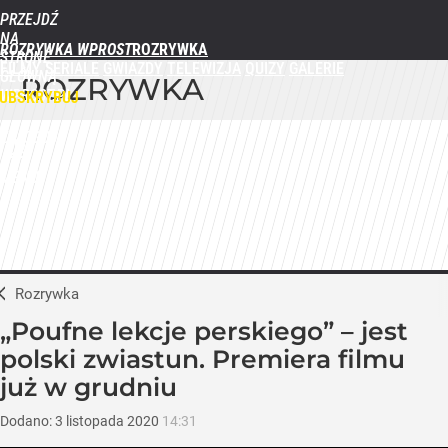
PRZEJDŹ
NA
ROZRYWKA WPROST
STRONĘ
FILMY
SERIALE
GWIAZDY
TELEWIZJA
QUIZY
GALERIE
GŁÓWNĄ
ROZRYWKA
WPROST.PL
UBSKRYBUJ
ZALOGUJ
MENU
Rozrywka
„Poufne lekcje perskiego” – jest
polski zwiastun. Premiera filmu
już w grudniu
Dodano:
3
listopada
2020
14:31