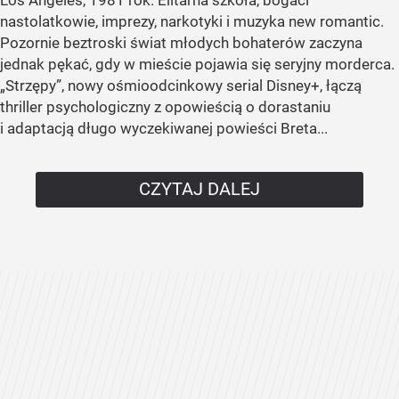
Los Angeles, 1981 rok. Elitarna szkoła, bogaci
nastolatkowie, imprezy, narkotyki i muzyka new romantic.
Pozornie beztroski świat młodych bohaterów zaczyna
jednak pękać, gdy w mieście pojawia się seryjny morderca.
„Strzępy”, nowy ośmioodcinkowy serial Disney+, łączą
thriller psychologiczny z opowieścią o dorastaniu
i adaptacją długo wyczekiwanej powieści Breta...
CZYTAJ DALEJ