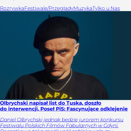
Rozrywka
Festiwale/Przeglądy
Muzyka
Tylko u Nas
Olbrychski napisał list do Tuska, doszło
do interwencji. Poseł PiS: Fascynujące odklejenie
Daniel Olbrychski jednak będzie jurorem konkursu
Festiwalu Polskich Filmów Fabularnych w Gdyni.