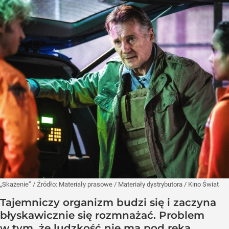
„Skażenie”
/ Źródło:
Materiały prasowe
/
Materiały dystrybutora / Kino Świat
Tajemniczy organizm budzi się i zaczyna
błyskawicznie się rozmnażać. Problem
w tym, że ludzkość nie ma pod ręką