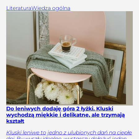
Literatura
Wiedza ogólna
Do leniwych dodaję góra 2 łyżki. Kluski
wychodzą miękkie i delikatne, ale trzymają
kształt
Kluski leniwe to jedno z ulubionych dań na ciepłe
dni. By wyszły idealne, wystarczy dołożyć jeden