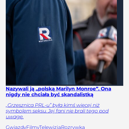
Nazywali ją „polską Marilyn Monroe”. Ona
nigdy nie chciała być skandalistką
„Grzesznica PRL-u” była kimś więcej niż
symbolem seksu. Jej fani nie brali tego pod
uwagę.
Gwiazdy
Filmy
Telewizja
Rozrywka