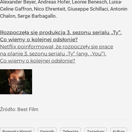
Alexander Beyer, Andreas Hofer, Leonie Benesch, Luisa-
Celine Gaffron, Nico Ehrenteit, Giuseppe Schillaci, Antonin
Chalon, Serge Barbagallo.
Rozpoczęła się produkcja 3. sezonu serialu „Ty”.
Co wiemy o kolejnej odsłonie?
Netflix poinformował, że rozpoczęły się prace
na planie 3. sezonu serialu „Ty” (ang. „You”).
Co wiemy o kolejnej odsłonie?
Źródło:
Best Film
Rozrywka Wprost
Gwiazdy
Telewizja
Zwiastuny
Kultura