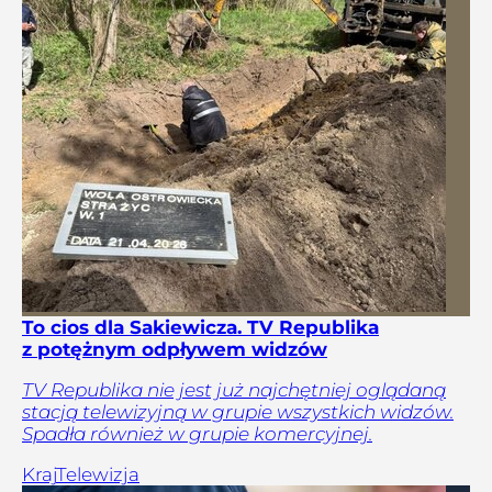
To cios dla Sakiewicza. TV Republika
z potężnym odpływem widzów
TV Republika nie jest już najchętniej oglądaną
stacją telewizyjną w grupie wszystkich widzów.
Spadła również w grupie komercyjnej.
Kraj
Telewizja