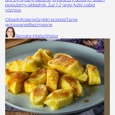
popularny składnik. Już 1-2 jego łyżki robią
różnicę.
Obiady
Kolacje
Szybki przepis
Tanie
gotowanie
Bezmięsne
Renata
Materlińska