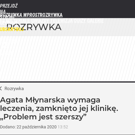
PRZEJDŹ
NA
ROZRYWKA WPROST
STRONĘ
FILMY
SERIALE
GWIAZDY
TELEWIZJA
QUIZY
GALERIE
GŁÓWNĄ
ROZRYWKA
WPROST.PL
UBSKRYBUJ
ZALOGUJ
MENU
Rozrywka
Agata Młynarska wymaga
leczenia, zamknięto jej klinikę.
„Problem jest szerszy”
Dodano:
22
października
2020
13:52