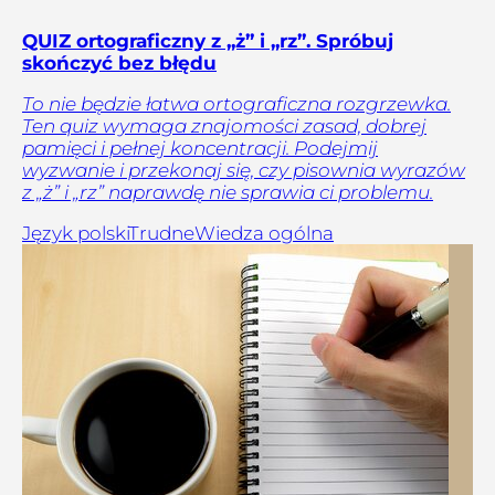
QUIZ ortograficzny z „ż” i „rz”. Spróbuj
skończyć bez błędu
To nie będzie łatwa ortograficzna rozgrzewka.
Ten quiz wymaga znajomości zasad, dobrej
pamięci i pełnej koncentracji. Podejmij
wyzwanie i przekonaj się, czy pisownia wyrazów
z „ż” i „rz” naprawdę nie sprawia ci problemu.
Język polski
Trudne
Wiedza ogólna