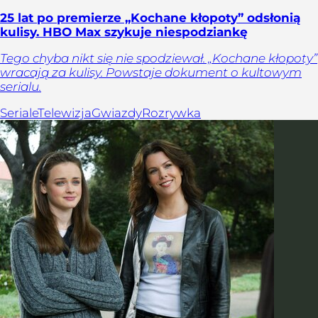
25 lat po premierze „Kochane kłopoty” odsłonią
kulisy. HBO Max szykuje niespodziankę
Tego chyba nikt się nie spodziewał. „Kochane kłopoty”
wracają za kulisy. Powstaje dokument o kultowym
serialu.
Seriale
Telewizja
Gwiazdy
Rozrywka