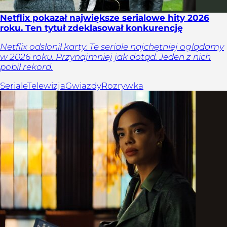
Netflix pokazał największe serialowe hity 2026
roku. Ten tytuł zdeklasował konkurencję
Netflix odsłonił karty. Te seriale najchętniej oglądamy
w 2026 roku. Przynajmniej jak dotąd. Jeden z nich
pobił rekord.
Seriale
Telewizja
Gwiazdy
Rozrywka