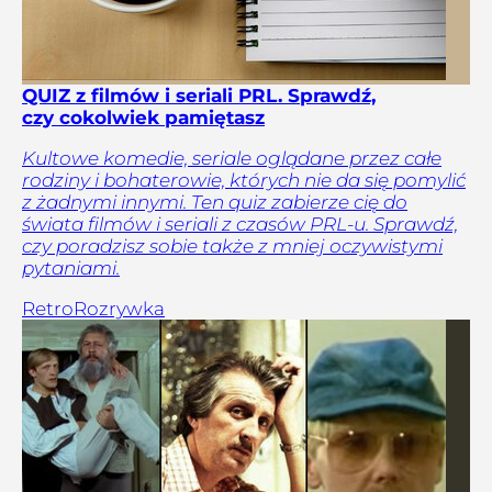
QUIZ z filmów i seriali PRL. Sprawdź,
czy cokolwiek pamiętasz
Kultowe komedie, seriale oglądane przez całe
rodziny i bohaterowie, których nie da się pomylić
z żadnymi innymi. Ten quiz zabierze cię do
świata filmów i seriali z czasów PRL-u. Sprawdź,
czy poradzisz sobie także z mniej oczywistymi
pytaniami.
Retro
Rozrywka