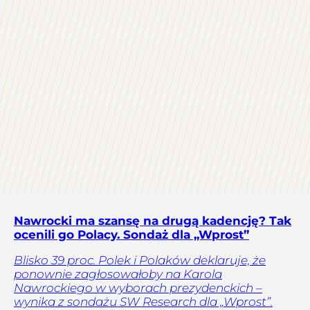
Nawrocki ma szansę na drugą kadencję? Tak
ocenili go Polacy. Sondaż dla „Wprost”
Blisko 39 proc. Polek i Polaków deklaruje, że
ponownie zagłosowałoby na Karola
Nawrockiego w wyborach prezydenckich –
wynika z sondażu SW Research dla „Wprost”.