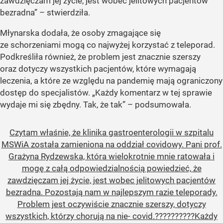
zawdzięczam jej życie, jest wobec jelitowych pacjentów
bezradna”
– stwierdziła.
Młynarska dodała, że osoby zmagające się
ze schorzeniami mogą co najwyżej korzystać z teleporad.
Podkreśliła również, że problem jest znacznie szerszy
oraz dotyczy wszystkich pacjentów, które wymagają
leczenia, a które ze względu na pandemię mają ograniczony
dostęp do specjalistów.
„Każdy komentarz w tej sprawie
wydaje mi się zbędny. Tak, że tak”
– podsumowała.
Czytam właśnie, że klinika gastroenterologii w szpitalu
MSWiA została zamieniona na oddział covidowy. Pani prof.
Grażyna Rydzewska, która wielokrotnie mnie ratowała i
mogę z całą odpowiedzialnością powiedzieć, że
zawdzięczam jej życie, jest wobec jelitowych pacjentów
bezradna. Pozostają nam w najlepszym razie teleporady.
Problem jest oczywiście znacznie szerszy, dotyczy
wszystkich, którzy chorują na nie- covid.??????????Każdy