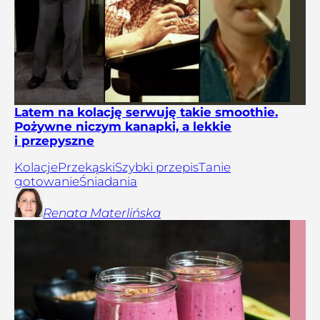
Latem na kolację serwuję takie smoothie.
Pożywne niczym kanapki, a lekkie
i przepyszne
Kolacje
Przekąski
Szybki przepis
Tanie
gotowanie
Śniadania
Renata
Materlińska