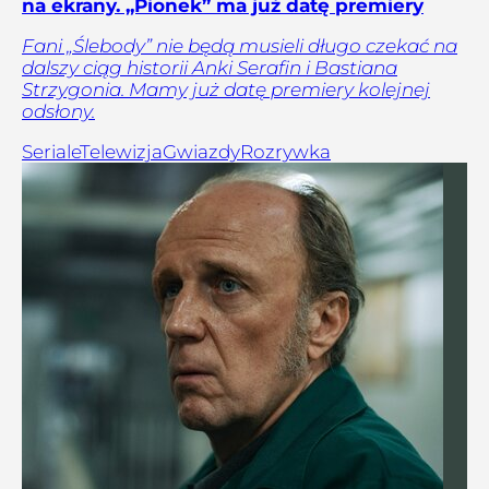
na ekrany. „Pionek” ma już datę premiery
Fani „Ślebody” nie będą musieli długo czekać na
dalszy ciąg historii Anki Serafin i Bastiana
Strzygonia. Mamy już datę premiery kolejnej
odsłony.
Seriale
Telewizja
Gwiazdy
Rozrywka