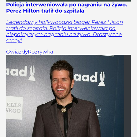
Policja interweniowała po nagraniu na żywo.
Perez Hilton trafił do szpitala
Legendarny hollywoodzki bloger Perez Hilton
trafił do szpitala. Policja interweniowała po
niepokojącym nagraniu na żywo. Drastyczne
sceny!
Gwiazdy
Rozrywka