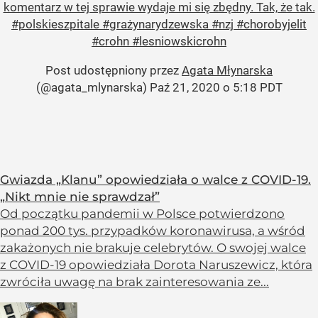
komentarz w tej sprawie wydaje mi się zbędny. Tak, że tak.
#polskieszpitale #grażynarydzewska #nzj #chorobyjelit
#crohn #lesniowskicrohn
Post udostępniony przez
Agata Młynarska
(@agata_mlynarska)
Paź 21, 2020 o 5:18 PDT
Gwiazda „Klanu” opowiedziała o walce z COVID-19.
„Nikt mnie nie sprawdzał”
Od początku pandemii w Polsce potwierdzono
ponad 200 tys. przypadków koronawirusa, a wśród
zakażonych nie brakuje celebrytów. O swojej walce
z COVID-19 opowiedziała Dorota Naruszewicz, która
zwróciła uwagę na brak zainteresowania ze...