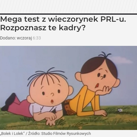
Mega test z wieczorynek PRL-u.
Rozpoznasz te kadry?
Dodano:
wczoraj
6:33
„Bolek i Lolek”
/ Źródło:
Studio Filmów Rysunkowych