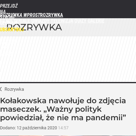
PRZEJDŹ
NA
ROZRYWKA WPROST
STRONĘ
FILMY
SERIALE
GWIAZDY
TELEWIZJA
QUIZY
GALERIE
GŁÓWNĄ
ROZRYWKA
WPROST.PL
UBSKRYBUJ
ZALOGUJ
MENU
Rozrywka
Kołakowska nawołuje do zdjęcia
maseczek. „Ważny polityk
powiedział, że nie ma pandemii”
Dodano:
12
października
2020
14:57