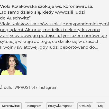
Viola Kołakowska szokuje ws. koronawirusa.
„To samo działo się, kiedy wywozili ludzi
do Auschwitz”
Viola Kołakowska znów szokuje antypandemicznymi
poglądami. Aktorka, modelka i celebrytka znana
z antycovidowego podejścia, tym razem porównuje
sytuację w kraju do tego, co działo się w czasach
II wojny światowej, gdy ludzi deportowano do...
Źródło:
WPROST.pl
/
Instagram
Koronawirus
Instagram
Rozrywka Wprost
Gwiazdy
Kraj