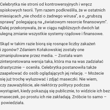
Celebrytka nie stroni od kontrowersyjnych i wręcz
spiskowych teorii. Tym razem podkreśliła, że w ostatnich
miesiącach „nie chodzi o żadnego wirusa”, a o „grubszą
sprawę” polegającą na „światowym resorcie finansowym”.
Dalej przekonywała, że w ciągu najbliższych dwóch lat
ulegną zmianie wszystkie systemy rządowe i finansowe.
Skąd w takim razie biorą się rosnące liczby zakażeń
i zgonów? Zdaniem Kołakowskiej zostały one
zmanipulowane przez media. – Została wam
zinterpretowana wersja taka, która ma na was zadziałać
drastycznie – oceniła. Celebrytka postanowiła także
zaapelować do osób oglądających jej relację. – Możecie
się już trochę wyluzować i zdjąć maseczki. Nie wiem,
czy zauważyliście, ale niektórzy politycy podczas
wystąpień, kiedy pokazują się publicznie, to widzicie ich bez
maseczek, po prostu ich nie zakładają. Zróbcie to samo –
powiedziała.