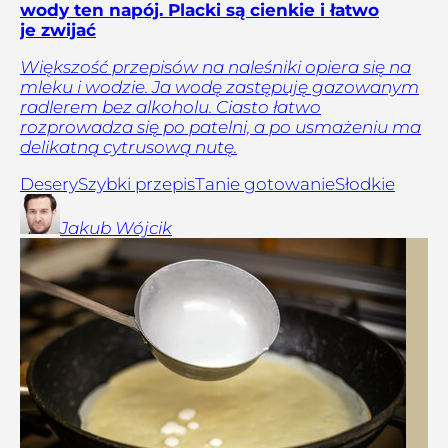
wody ten napój. Placki są cienkie i łatwo
je zwijać
Większość przepisów na naleśniki opiera się na
mleku i wodzie. Ja wodę zastępuję gazowanym
radlerem bez alkoholu. Ciasto łatwo
rozprowadza się po patelni, a po usmażeniu ma
delikatną cytrusową nutę.
Desery
Szybki przepis
Tanie gotowanie
Słodkie
Jakub
Wójcik