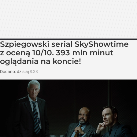
Szpiegowski serial SkyShowtime
z oceną 10/10. 393 mln minut
oglądania na koncie!
Dodano:
dzisiaj
8:38