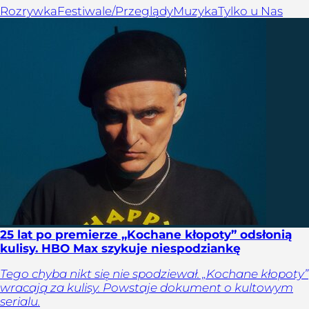
Rozrywka
Festiwale/Przeglądy
Muzyka
Tylko u Nas
25 lat po premierze „Kochane kłopoty” odsłonią
kulisy. HBO Max szykuje niespodziankę
Tego chyba nikt się nie spodziewał. „Kochane kłopoty”
wracają za kulisy. Powstaje dokument o kultowym
serialu.