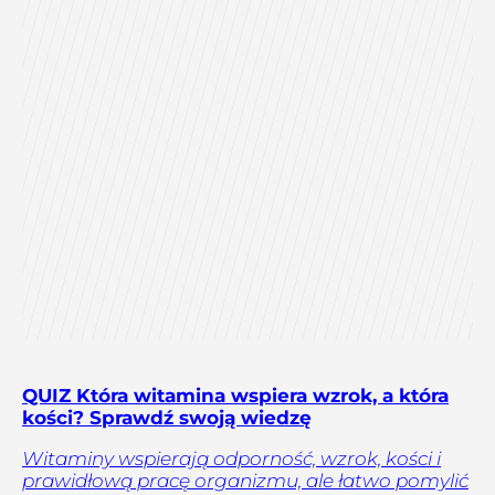
QUIZ Która witamina wspiera wzrok, a która
kości? Sprawdź swoją wiedzę
Witaminy wspierają odporność, wzrok, kości i
prawidłową pracę organizmu, ale łatwo pomylić