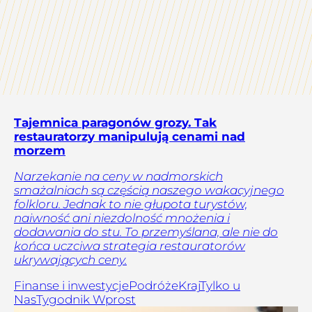
Tajemnica paragonów grozy. Tak
restauratorzy manipulują cenami nad
morzem
Narzekanie na ceny w nadmorskich
smażalniach są częścią naszego wakacyjnego
folkloru. Jednak to nie głupota turystów,
naiwność ani niezdolność mnożenia i
dodawania do stu. To przemyślana, ale nie do
końca uczciwa strategia restauratorów
ukrywających ceny.
Finanse i inwestycje
Podróże
Kraj
Tylko u
Nas
Tygodnik Wprost