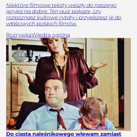
Niektóre filmowe teksty weszły do naszego
języka na dobre. Ten quiz pokaże, czy
rozpoznasz kultowe cytaty i przypiszesz je do
właściwych polskich filmów.
Rozrywka
Wiedza ogólna
Do ciasta naleśnikowego wlewam zamiast