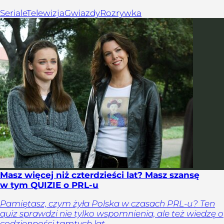
Seriale
Telewizja
Gwiazdy
Rozrywka
Masz więcej niż czterdzieści lat? Masz szansę
w tym QUIZIE o PRL-u
Pamiętasz, czym żyła Polska w czasach PRL-u? Ten
quiz sprawdzi nie tylko wspomnienia, ale też wiedzę o
codzienności tamtych lat.