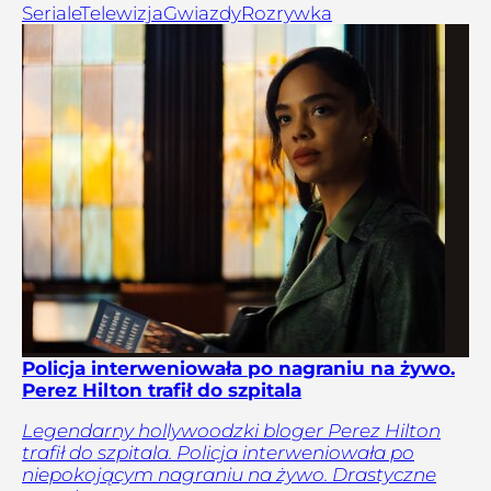
Seriale
Telewizja
Gwiazdy
Rozrywka
Policja interweniowała po nagraniu na żywo.
Perez Hilton trafił do szpitala
Legendarny hollywoodzki bloger Perez Hilton
trafił do szpitala. Policja interweniowała po
niepokojącym nagraniu na żywo. Drastyczne