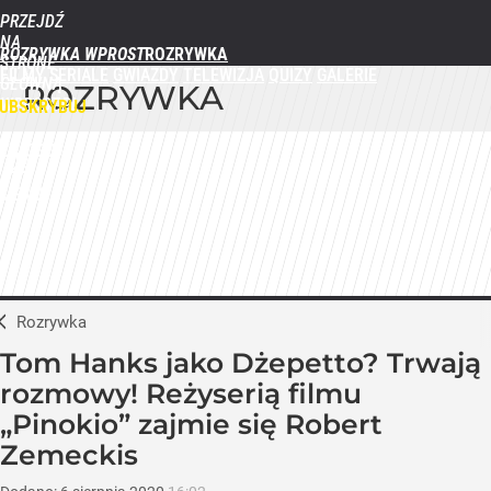
PRZEJDŹ
NA
ROZRYWKA WPROST
STRONĘ
FILMY
SERIALE
GWIAZDY
TELEWIZJA
QUIZY
GALERIE
GŁÓWNĄ
ROZRYWKA
WPROST.PL
UBSKRYBUJ
ZALOGUJ
MENU
Rozrywka
Tom Hanks jako Dżepetto? Trwają
rozmowy! Reżyserią filmu
„Pinokio” zajmie się Robert
Zemeckis