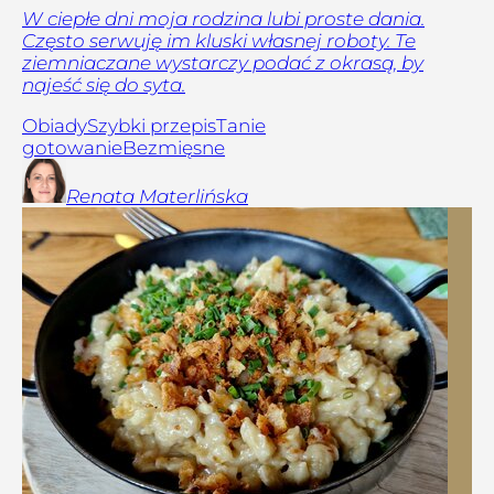
W ciepłe dni moja rodzina lubi proste dania.
Często serwuję im kluski własnej roboty. Te
ziemniaczane wystarczy podać z okrasą, by
najeść się do syta.
Obiady
Szybki przepis
Tanie
gotowanie
Bezmięsne
Renata
Materlińska