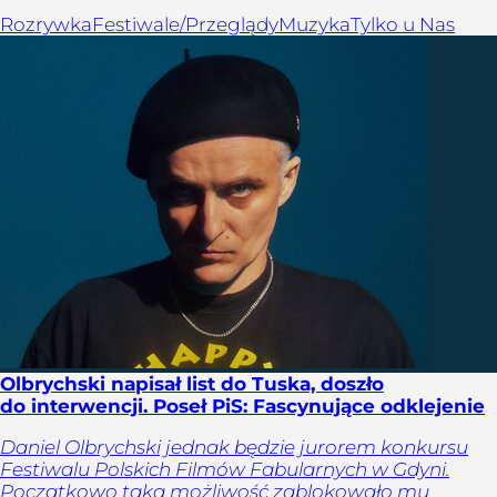
Rozrywka
Festiwale/Przeglądy
Muzyka
Tylko u Nas
Olbrychski napisał list do Tuska, doszło
do interwencji. Poseł PiS: Fascynujące odklejenie
Daniel Olbrychski jednak będzie jurorem konkursu
Festiwalu Polskich Filmów Fabularnych w Gdyni.
Początkowo taką możliwość zablokowało mu