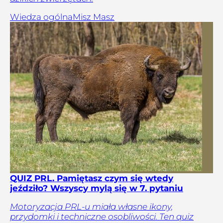
Wiedza ogólna
Misz Masz
QUIZ PRL. Pamiętasz czym się wtedy
jeździło? Wszyscy mylą się w 7. pytaniu
Motoryzacja PRL-u miała własne ikony,
przydomki i techniczne osobliwości. Ten quiz