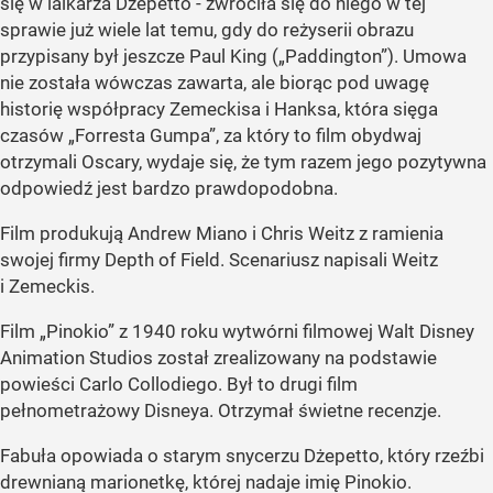
się w lalkarza Dżepetto - zwróciła się do niego w tej
sprawie już wiele lat temu, gdy do reżyserii obrazu
przypisany był jeszcze Paul King (
„Paddington”
). Umowa
nie została wówczas zawarta, ale biorąc pod uwagę
historię współpracy Zemeckisa i Hanksa, która sięga
czasów
„Forresta Gumpa”
, za który to film obydwaj
otrzymali Oscary, wydaje się, że tym razem jego pozytywna
odpowiedź jest bardzo prawdopodobna.
Film produkują Andrew Miano i Chris Weitz z ramienia
swojej firmy Depth of Field. Scenariusz napisali Weitz
i Zemeckis.
Film
„Pinokio”
z 1940 roku wytwórni filmowej Walt Disney
Animation Studios został zrealizowany na podstawie
powieści Carlo Collodiego. Był to drugi film
pełnometrażowy Disneya. Otrzymał świetne recenzje.
Fabuła opowiada o starym snycerzu Dżepetto, który rzeźbi
drewnianą marionetkę, której nadaje imię Pinokio.