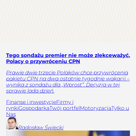
Tego sondażu premier nie może zlekceważyć.
Polacy o przywróceniu CPN
Prawie dwie trzecie Polaków chce przywrócenia
pakietu CPN na dwa ostatnie tygodnie wakacji –
wynika z sondażu dla „Wprost”. Decyzja w tej
sprawie lada dzień.
Finanse i inwestycje
Firmy i
rynki
Gospodarka
Twój portfel
Motoryzacja
Tylko u
Nas
Radosław
Święcki