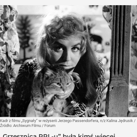
Kadr z filmu „Sygnały” w reżyserii Jerzego Passendorfera, n/z Kalina Jędrusik
/
Źródło:
Archiwum Filmu / Forum
„Grzesznica PRL-u” była kimś więcej