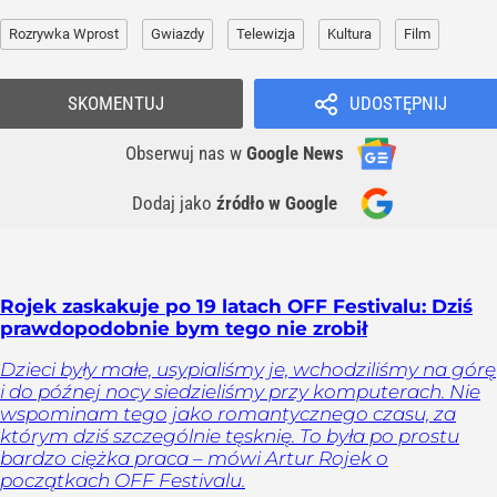
Rozrywka Wprost
Gwiazdy
Telewizja
Kultura
Film
SKOMENTUJ
UDOSTĘPNIJ
Obserwuj nas
w
Google News
Dodaj jako
źródło w Google
Rojek zaskakuje po 19 latach OFF Festivalu: Dziś
prawdopodobnie bym tego nie zrobił
Dzieci były małe, usypialiśmy je, wchodziliśmy na górę
i do późnej nocy siedzieliśmy przy komputerach. Nie
wspominam tego jako romantycznego czasu, za
którym dziś szczególnie tęsknię. To była po prostu
bardzo ciężka praca – mówi Artur Rojek o
początkach OFF Festivalu.