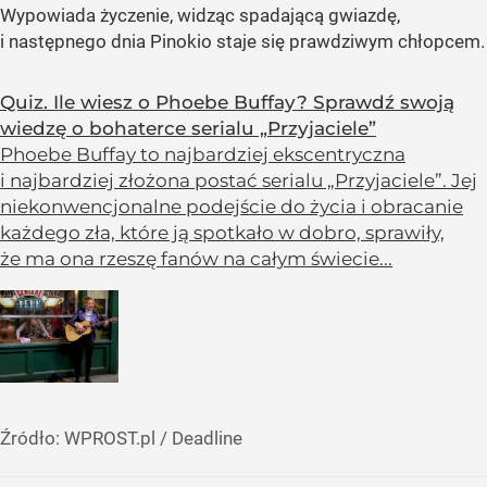
Wypowiada życzenie, widząc spadającą gwiazdę,
i następnego dnia Pinokio staje się prawdziwym chłopcem.
Quiz. Ile wiesz o Phoebe Buffay? Sprawdź swoją
wiedzę o bohaterce serialu „Przyjaciele”
Phoebe Buffay to najbardziej ekscentryczna
i najbardziej złożona postać serialu „Przyjaciele”. Jej
niekonwencjonalne podejście do życia i obracanie
każdego zła, które ją spotkało w dobro, sprawiły,
że ma ona rzeszę fanów na całym świecie...
Źródło:
WPROST.pl
/
Deadline