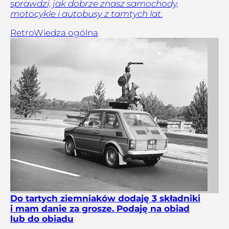
sprawdzi, jak dobrze znasz samochody,
motocykle i autobusy z tamtych lat.
Retro
Wiedza ogólna
Do tartych ziemniaków dodaję 3 składniki
i mam danie za grosze. Podaję na obiad
lub do obiadu