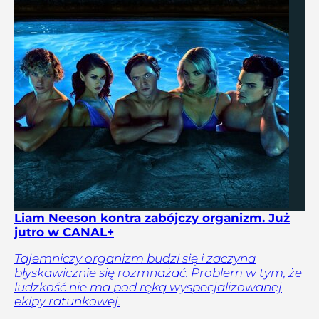
Liam Neeson kontra zabójczy organizm. Już
jutro w CANAL+
Tajemniczy organizm budzi się i zaczyna
błyskawicznie się rozmnażać. Problem w tym, że
ludzkość nie ma pod ręką wyspecjalizowanej
ekipy ratunkowej.