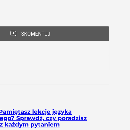
SKOMENTUJ
Pamiętasz lekcje języka
iego? Sprawdź, czy poradzisz
 z każdym pytaniem