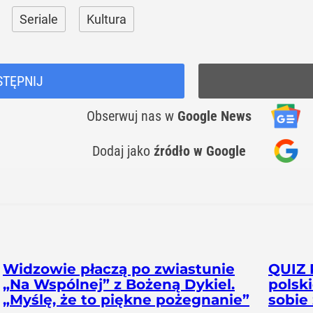
Seriale
Kultura
STĘPNIJ
Obserwuj nas
w
Google News
Dodaj jako
źródło w Google
Widzowie płaczą po zwiastunie
QUIZ 
„Na Wspólnej” z Bożeną Dykiel.
polsk
„Myślę, że to piękne pożegnanie”
sobie