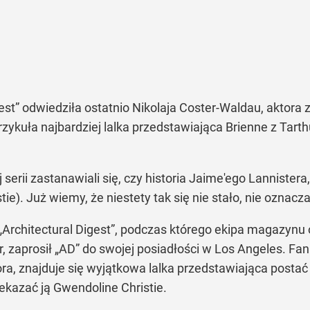
est”
odwiedziła ostatnio Nikolaja Coster-Waldau, aktora z
ykuła najbardziej lalka przedstawiająca Brienne z Tarthu,
 serii zastanawiali się, czy historia Jaime'ego Lanniste
ie). Już wiemy, że niestety tak się nie stało, nie oznacza
„Architectural Digest”
, podczas którego ekipa magazynu
r, zaprosił
„AD”
do swojej posiadłości w Los Angeles. Fani w
a, znajduje się wyjątkowa lalka przedstawiająca postać 
ekazać ją Gwendoline Christie.