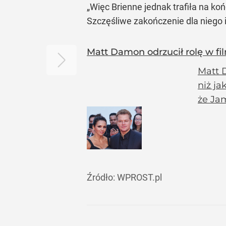
„Więc Brienne jednak trafiła na k
Szczęśliwe zakończenie dla niego i
Matt Damon odrzucił rolę w fi
Matt D
niż ja
że Jam
Źródło:
WPROST.pl