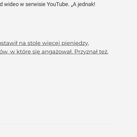
od wideo w serwisie YouTube.
„A jednak!
stawił na stole więcej pieniędzy,
ów, w które się angażował. Przyznał też,