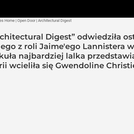
es Home | Open Door | Architectural Digest
itectural Digest” odwiedziła ost
go z roli Jaime'ego Lannistera w 
ła najbardziej lalka przedstawia
ii wcieliła się Gwendoline Christi