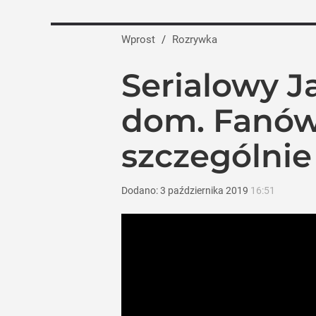
Wprost
/
Rozrywka
Serialowy J
dom. Fanów 
szczególnie
Dodano:
3
października
2019
16:51