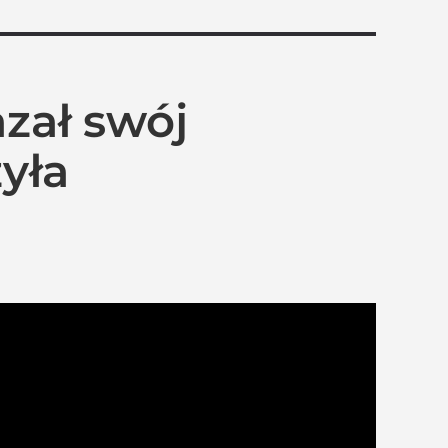
zał swój
yła