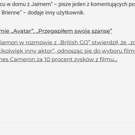
ońcu w domu z Jaimem”
– pisze jeden z komentujących p
 Brienne”
– dodaje inny użytkownik.
lmie „Avatar”. „Przegapiłem swoją szansę”
amon w rozmowie z „British GQ” stwierdził, że „zo
kikolwiek inny aktor”, odnosząc się do wyboru film
es Cameron za 10 procent zysków z filmu...