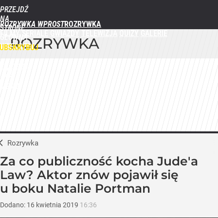
PRZEJDŹ
NA
ROZRYWKA WPROST
STRONĘ
FILMY
SERIALE
GWIAZDY
TELEWIZJA
QUIZY
GALERIE
GŁÓWNĄ
ROZRYWKA
WPROST.PL
UBSKRYBUJ
ZALOGUJ
MENU
Rozrywka
Za co publiczność kocha Jude'a
Law? Aktor znów pojawił się
u boku Natalie Portman
Dodano:
16
kwietnia
2019
16:36