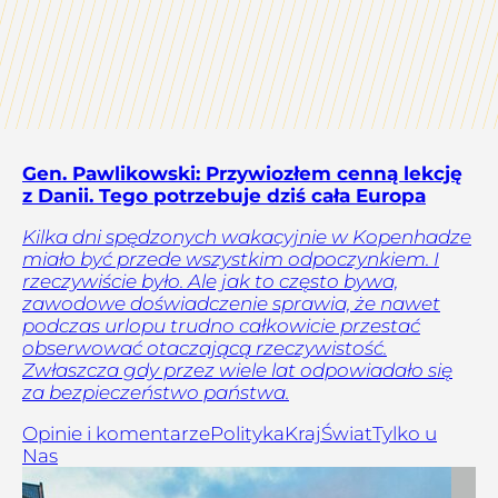
Gen. Pawlikowski: Przywiozłem cenną lekcję
z Danii. Tego potrzebuje dziś cała Europa
Kilka dni spędzonych wakacyjnie w Kopenhadze
miało być przede wszystkim odpoczynkiem. I
rzeczywiście było. Ale jak to często bywa,
zawodowe doświadczenie sprawia, że nawet
podczas urlopu trudno całkowicie przestać
obserwować otaczającą rzeczywistość.
Zwłaszcza gdy przez wiele lat odpowiadało się
za bezpieczeństwo państwa.
Opinie i komentarze
Polityka
Kraj
Świat
Tylko u
Nas