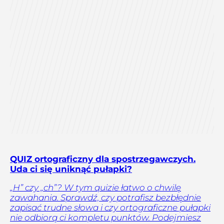
QUIZ ortograficzny dla spostrzegawczych.
Uda ci się uniknąć pułapki?
„H” czy „ch”? W tym quizie łatwo o chwilę
zawahania. Sprawdź, czy potrafisz bezbłędnie
zapisać trudne słowa i czy ortograficzne pułapki
nie odbiorą ci kompletu punktów. Podejmiesz