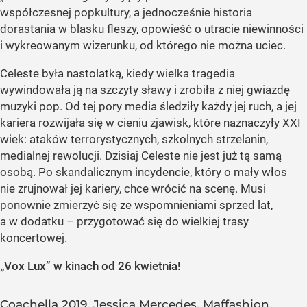
współczesnej popkultury, a jednocześnie historia
dorastania w blasku fleszy, opowieść o utracie niewinności
i wykreowanym wizerunku, od którego nie można uciec.
Celeste była nastolatką, kiedy wielka tragedia
wywindowała ją na szczyty sławy i zrobiła z niej gwiazdę
muzyki pop. Od tej pory media śledziły każdy jej ruch, a jej
kariera rozwijała się w cieniu zjawisk, które naznaczyły XXI
wiek: ataków terrorystycznych, szkolnych strzelanin,
medialnej rewolucji. Dzisiaj Celeste nie jest już tą samą
osobą. Po skandalicznym incydencie, który o mały włos
nie zrujnował jej kariery, chce wrócić na scenę. Musi
ponownie zmierzyć się ze wspomnieniami sprzed lat,
a w dodatku – przygotować się do wielkiej trasy
koncertowej.
„Vox Lux”
w kinach od 26 kwietnia!
Coachella 2019. Jessica Mercedes, Maffashion,