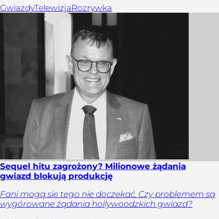
Gwiazdy
Telewizja
Rozrywka
Sequel hitu zagrożony? Milionowe żądania
gwiazd blokują produkcję
Fani mogą się tego nie doczekać. Czy problemem są
wygórowane żądania hollywoodzkich gwiazd?