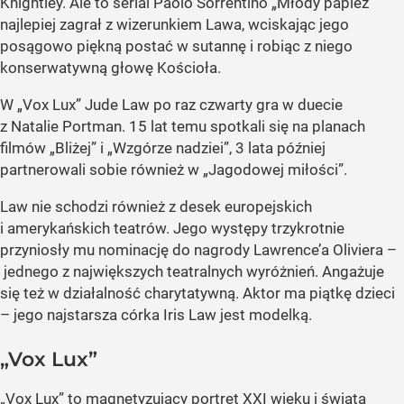
Knightley. Ale to serial Paolo Sorrentino „Młody papież”
najlepiej zagrał z wizerunkiem Lawa, wciskając jego
posągowo piękną postać w sutannę i robiąc z niego
konserwatywną głowę Kościoła.
W „Vox Lux” Jude Law po raz czwarty gra w duecie
z Natalie Portman. 15 lat temu spotkali się na planach
filmów „Bliżej” i „Wzgórze nadziei”, 3 lata później
partnerowali sobie również w „Jagodowej miłości”.
Law nie schodzi również z desek europejskich
i amerykańskich teatrów. Jego występy trzykrotnie
przyniosły mu nominację do nagrody Lawrence’a Oliviera –
jednego z największych teatralnych wyróżnień. Angażuje
się też w działalność charytatywną. Aktor ma piątkę dzieci
– jego najstarsza córka Iris Law jest modelką.
„Vox Lux”
„Vox Lux” to magnetyzujący portret XXI wieku i świata