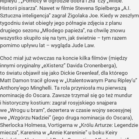
Ripleyu”,
„Północy w ogrodzie dobra i zła”
czy „Wilde.
Historii pisarza”. Nawet w filmie Stevena Spielberga „A.I.
Sztuczna inteligencja” zagrał Żigolaka Joe. Kiedy w zeszłym
tygodniu świat obiegły jego półnagie zdjęcia z planu
drugiego sezonu „Młodego papieża”, na chwilę znowu
wszystko skupiło się na tym, jak świetnie – tym razem
pomimo upływu lat – wygląda Jude Law.
Choć miał już wówczas na koncie kilka filmów (między
innymi oryginalny „eXistenz” Davida Cronenberga),
to światu objawił się jako Dickie Greenleaf, dla którego
Matt Damon tracił głowę w „Utalentowanym Panu Ripley’u”
Anthony’ego Minghelli. Ta rola przyniosła mu pierwszą
nominację do Oscara. Zawsze trzymał się go też mundur
i historyczny kostium: zagrał rosyjskiego snajpera
we „Wrogu u bram”, dezertera w czasie wojny secesyjnej
we „Wzgórzu Nadziei” (jego druga nominacja do Oscara),
Sherlocka Holmesa, Vortigerna w „Królu Arturze: Legendzie
miecza”, Karenina w „Annie Kareninie” u boku Keiry