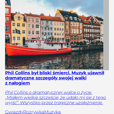
Phil Collins był bliski śmierci. Muzyk ujawnił
dramatyczne szczegóły swojej walki
z nałogiem
Phil Collins o dramatycznej walce o życie.
„Miałem wielkie szczęście, że udało mi się z tego
wyjść”. Wszystko przez tragiczne uzależnienie.
Gwiazdy
Rozrywka
Muzyka