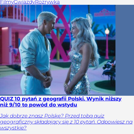
Filmy
Gwiazdy
Rozrywka
QUIZ 10 pytań z geografii Polski. Wynik niższy
niż 9/10 to powód do wstydu
Jak dobrze znasz Polskę? Przed tobą quiz
geograficzny składający się z 10 pytań. Odpowiesz na
wszystkie?