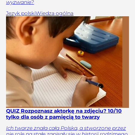
wyzwanie?
Język polski
Wiedza ogólna
QUIZ Rozpoznasz aktorkę na zdjęciu? 10/10
tylko dla osób z pamięcią to twarzy
Ich twarze znała cała Polska, a stworzone przez
nie role na stałe zapisały się w historii rodzimego