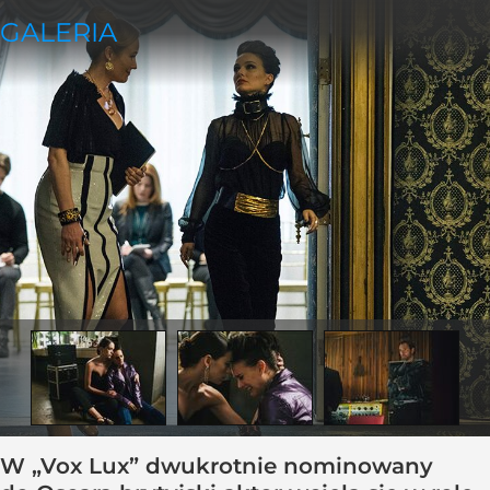
W „Vox Lux” dwukrotnie nominowany