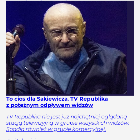
To cios dla Sakiewicza. TV Republika
z potężnym odpływem widzów
TV Republika nie jest już najchętniej oglądaną
stacją telewizyjną w grupie wszystkich widzów.
Spadła również w grupie komercyjnej.