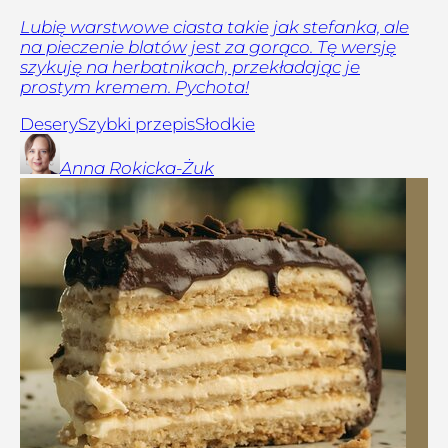
Lubię warstwowe ciasta takie jak stefanka, ale
na pieczenie blatów jest za gorąco. Tę wersję
szykuję na herbatnikach, przekładając je
prostym kremem. Pychota!
Desery
Szybki przepis
Słodkie
Anna
Rokicka-Żuk