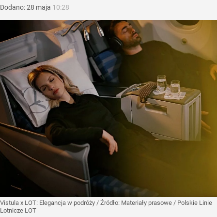
Dodano:
28
maja
10:28
Vistula x LOT: Elegancja w podróży
/ Źródło:
Materiały prasowe
/
Polskie Linie
Lotnicze LOT