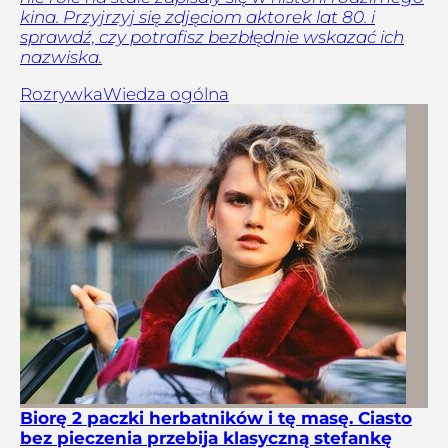
kina. Przyjrzyj się zdjęciom aktorek lat 80. i
sprawdź, czy potrafisz bezbłędnie wskazać ich
nazwiska.
Rozrywka
Wiedza ogólna
Biorę 2 paczki herbatników i tę masę. Ciasto
bez pieczenia przebija klasyczną stefankę