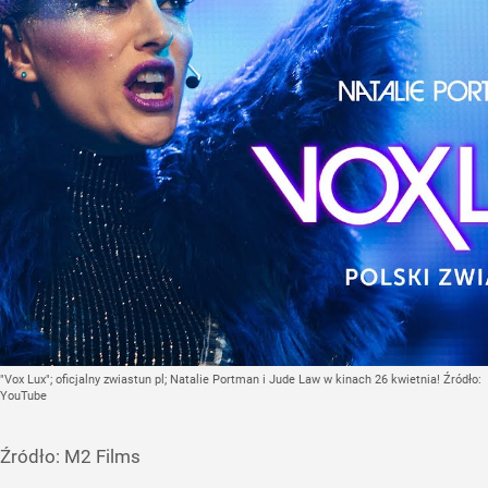
"Vox Lux"; oficjalny zwiastun pl; Natalie Portman i Jude Law w kinach 26 kwietnia!
Źródło:
YouTube
Źródło:
M2 Films