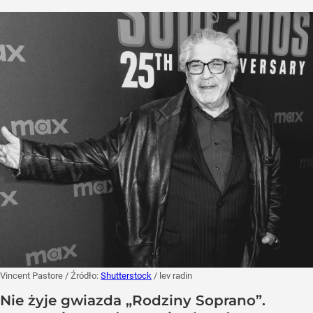
Vincent Pastore
/ Źródło:
Shutterstock
/
lev radin
Nie żyje gwiazda „Rodziny Soprano”.