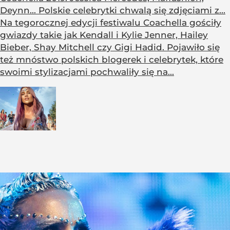
Deynn... Polskie celebrytki chwalą się zdjęciami z...
Na tegorocznej edycji festiwalu Coachella gościły
gwiazdy takie jak Kendall i Kylie Jenner, Hailey
Bieber, Shay Mitchell czy Gigi Hadid. Pojawiło się
też mnóstwo polskich blogerek i celebrytek, które
swoimi stylizacjami pochwaliły się na...