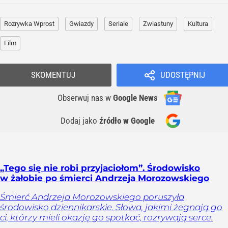
Rozrywka Wprost
Gwiazdy
Seriale
Zwiastuny
Kultura
Film
SKOMENTUJ
UDOSTĘPNIJ
Obserwuj nas
w
Google News
Dodaj jako
źródło w Google
„Tego się nie robi przyjaciołom”. Środowisko
w żałobie po śmierci Andrzeja Morozowskiego
Śmierć Andrzeja Morozowskiego poruszyła
środowisko dziennikarskie. Słowa, jakimi żegnają go
ci, którzy mieli okazję go spotkać, rozrywają serce.