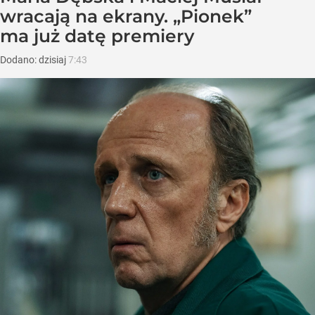
wracają na ekrany. „Pionek”
ma już datę premiery
Dodano:
dzisiaj
7:43