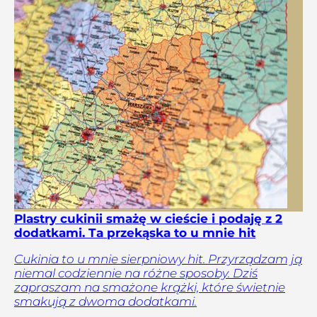
Plastry cukinii smażę w cieście i podaję z 2
dodatkami. Ta przekąska to u mnie hit
Cukinia to u mnie sierpniowy hit. Przyrządzam ją
niemal codziennie na różne sposoby. Dziś
zapraszam na smażone krążki, które świetnie
smakują z dwoma dodatkami.