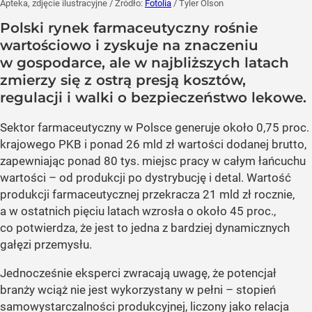
Apteka, zdjęcie ilustracyjne
/ Źródło:
Fotolia
/
Tyler Olson
Polski rynek farmaceutyczny rośnie
wartościowo i zyskuje na znaczeniu
w gospodarce, ale w najbliższych latach
zmierzy się z ostrą presją kosztów,
regulacji i walki o bezpieczeństwo lekowe.
Sektor farmaceutyczny w Polsce generuje około 0,75 proc.
krajowego PKB i ponad 26 mld zł wartości dodanej brutto,
zapewniając ponad 80 tys. miejsc pracy w całym łańcuchu
wartości – od produkcji po dystrybucję i detal. Wartość
produkcji farmaceutycznej przekracza 21 mld zł rocznie,
a w ostatnich pięciu latach wzrosła o około 45 proc.,
co potwierdza, że jest to jedna z bardziej dynamicznych
gałęzi przemysłu.
Jednocześnie eksperci zwracają uwagę, że potencjał
branży wciąż nie jest wykorzystany w pełni – stopień
samowystarczalności produkcyjnej, liczony jako relacja