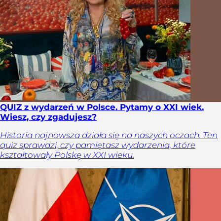
QUIZ z wydarzeń w Polsce. Pytamy o XXI wiek.
Wiesz, czy zgadujesz?
Historia najnowsza działa się na naszych oczach. Ten
quiz sprawdzi, czy pamiętasz wydarzenia, które
kształtowały Polskę w XXI wieku.