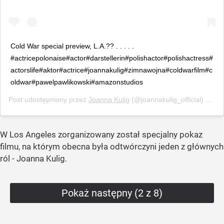
Cold War special preview, L.A.?? . . . . .
#actricepolonaise#actor#darstellerin#polishactor#polishactress#
actorslife#aktor#actrice#joannakulig#zimnawojna#coldwarfilm#c
oldwar#pawelpawlikowski#amazonstudios
Post udostępniony przez
Joanna Kulig
(@joannakulig_official)
Paź 2
W Los Angeles zorganizowany został specjalny pokaz
filmu, na którym obecna była odtwórczyni jeden z głównych
ról - Joanna Kulig.
Pokaż następny (2 z 8)