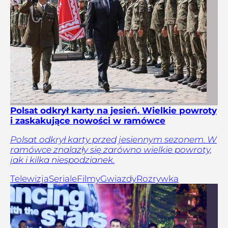
Polsat odkrył karty na jesień. Wielkie powroty
i zaskakujące nowości w ramówce
Polsat odkrył karty przed jesiennym sezonem. W
ramówce znalazły się zarówno wielkie powroty,
jak i kilka niespodzianek.
Telewizja
Seriale
Filmy
Gwiazdy
Rozrywka