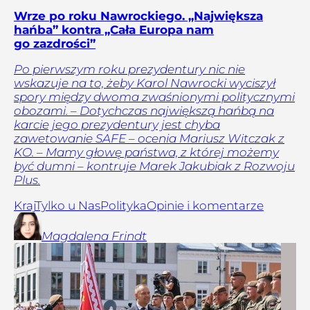
Wrze po roku Nawrockiego. „Największa
hańba” kontra „Cała Europa nam
go zazdrości”
Po pierwszym roku prezydentury nic nie
wskazuje na to, żeby Karol Nawrocki wyciszył
spory między dwoma zwaśnionymi politycznymi
obozami. – Dotychczas największą hańbą na
karcie jego prezydentury jest chyba
zawetowanie SAFE – ocenia Mariusz Witczak z
KO. – Mamy głowę państwa, z której możemy
być dumni – kontruje Marek Jakubiak z Rozwoju
Plus.
Kraj
Tylko u Nas
Polityka
Opinie i komentarze
Magdalena
Frindt