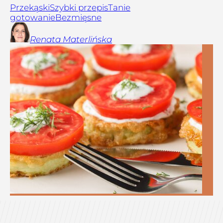
Przekąski
Szybki przepis
Tanie
gotowanie
Bezmięsne
Renata
Materlińska