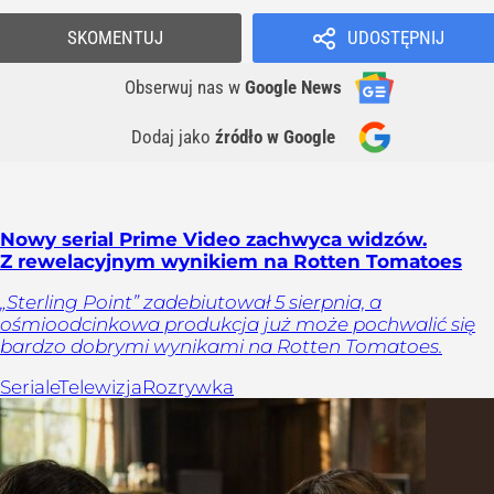
SKOMENTUJ
UDOSTĘPNIJ
Obserwuj nas
w
Google News
Dodaj jako
źródło w Google
Nowy serial Prime Video zachwyca widzów.
Z rewelacyjnym wynikiem na Rotten Tomatoes
„Sterling Point” zadebiutował 5 sierpnia, a
ośmioodcinkowa produkcja już może pochwalić się
bardzo dobrymi wynikami na Rotten Tomatoes.
Seriale
Telewizja
Rozrywka