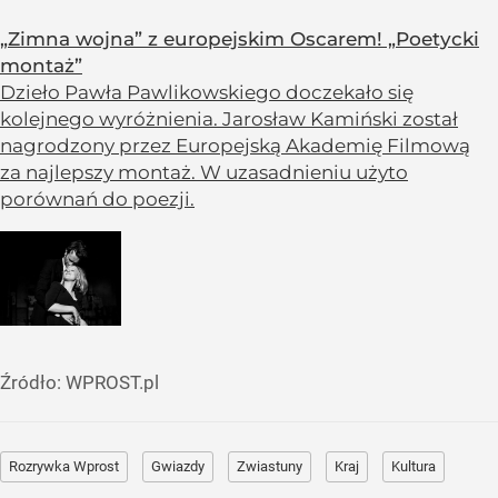
„Zimna wojna” z europejskim Oscarem! „Poetycki
montaż”
Dzieło Pawła Pawlikowskiego doczekało się
kolejnego wyróżnienia. Jarosław Kamiński został
nagrodzony przez Europejską Akademię Filmową
za najlepszy montaż. W uzasadnieniu użyto
porównań do poezji.
Źródło:
WPROST.pl
Rozrywka Wprost
Gwiazdy
Zwiastuny
Kraj
Kultura