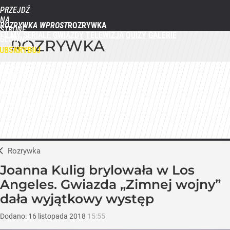
PRZEJDŹ
NA
ROZRYWKA WPROST
STRONĘ
FILMY
SERIALE
GWIAZDY
TELEWIZJA
QUIZY
GALERIE
GŁÓWNĄ
ROZRYWKA
WPROST.PL
UBSKRYBUJ
ZALOGUJ
MENU
Rozrywka
Joanna Kulig brylowała w Los
Angeles. Gwiazda „Zimnej wojny”
dała wyjątkowy występ
Dodano:
16
listopada
2018
15:55