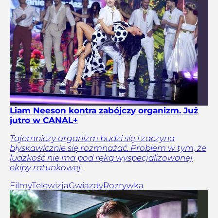
Liam Neeson kontra zabójczy organizm. Już
jutro w CANAL+
Tajemniczy organizm budzi się i zaczyna
błyskawicznie się rozmnażać. Problem w tym, że
ludzkość nie ma pod ręką wyspecjalizowanej
ekipy ratunkowej.
Filmy
Telewizja
Gwiazdy
Rozrywka