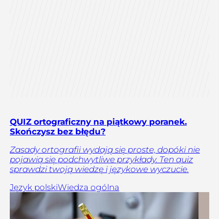
QUIZ ortograficzny na piątkowy poranek.
Skończysz bez błędu?
Zasady ortografii wydają się proste, dopóki nie
pojawią się podchwytliwe przykłady. Ten quiz
sprawdzi twoją wiedzę i językowe wyczucie.
Język polski
Wiedza ogólna