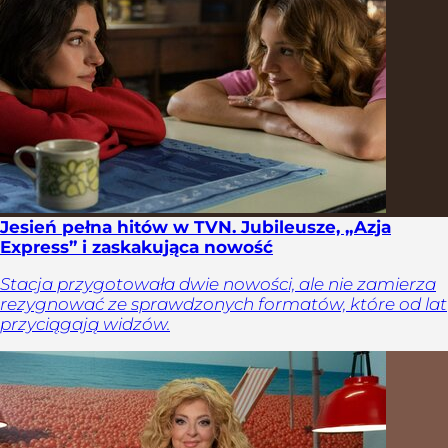
Jesień pełna hitów w TVN. Jubileusze, „Azja
Express” i zaskakująca nowość
Stacja przygotowała dwie nowości, ale nie zamierza
rezygnować ze sprawdzonych formatów, które od lat
przyciągają widzów.