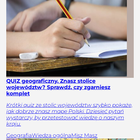
QUIZ geograficzny. Znasz stolice
województw? Sprawdź, czy zgarniesz
komplet
Krótki quiz ze stolic województw szybko pokaże,
jak dobrze znasz mapę Polski. Dziesięć pytań
wystarczy, by przetestować wiedzę o naszym
kraju.
Geografia
Wiedza ogólna
Misz Masz