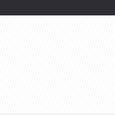
odsłonią kulisy. HBO Max szykuje niespodziankę
. Te filmy zostają w głowie na długo
wo. Perez Hilton trafił do szpitala