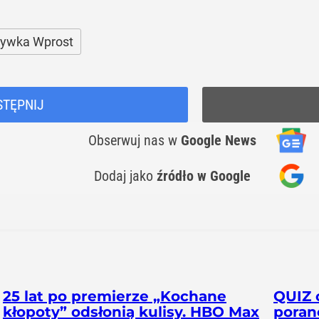
rywka Wprost
STĘPNIJ
Obserwuj nas
w
Google News
Dodaj jako
źródło w Google
25 lat po premierze „Kochane
QUIZ 
kłopoty” odsłonią kulisy. HBO Max
poran