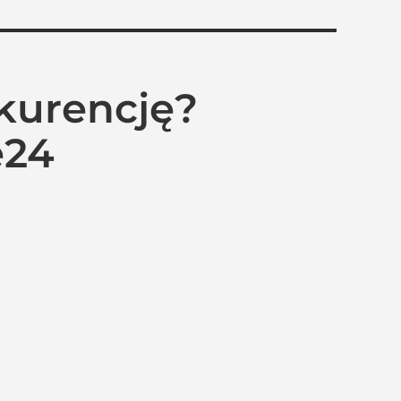
kurencję?
e24