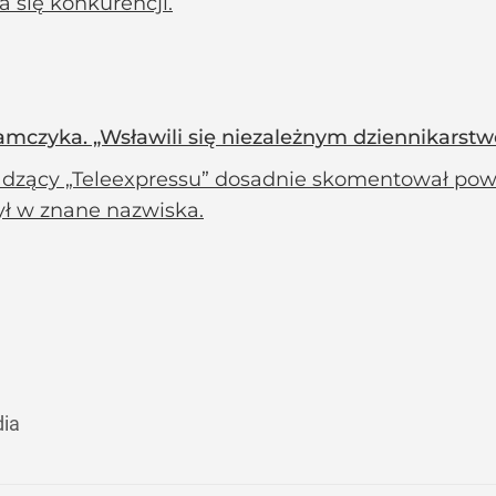
 się konkurencji.
damczyka. „Wsławili się niezależnym dziennikarst
dzący „Teleexpressu” dosadnie skomentował powst
ył w znane nazwiska.
dia