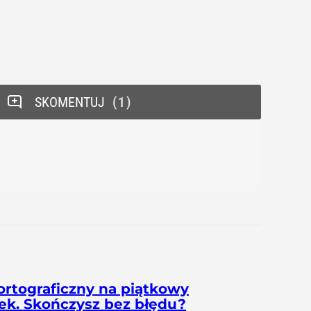
SKOMENTUJ
1
ortograficzny na piątkowy
ek. Skończysz bez błędu?