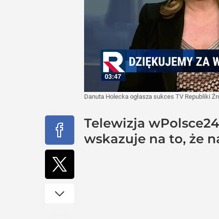
Danuta Holecka ogłasza sukces TV Republiki
Źr
Telewizja wPolsce24
wskazuje na to, że n