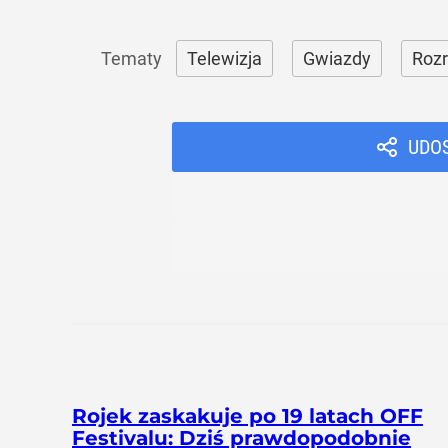
Telewizja
Gwiazdy
Roz
UDO
Rojek zaskakuje po 19 latach OFF
Festivalu: Dziś prawdopodobnie