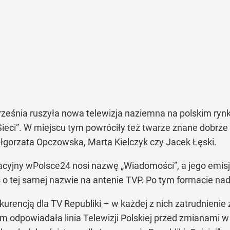
rześnia ruszyła nowa telewizja naziemna na polskim ry
ieci”. W miejscu tym powróciły też twarze znane dobrze 
orzata Opczowska, Marta Kielczyk czy Jacek Łęski.
cyjny wPolsce24 nosi nazwę „Wiadomości”, a jego emisj
s o tej samej nazwie na antenie TVP. Po tym formacie n
urencją dla TV Republiki – w każdej z nich zatrudnienie z
m odpowiadała linia Telewizji Polskiej przed zmianami w