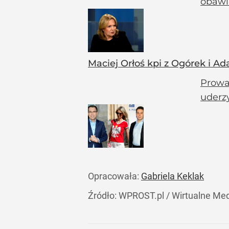
obawia
Maciej Orłoś kpi z Ogórek i A
Prowa
uderz
Opracowała:
Gabriela Keklak
Źródło:
WPROST.pl
/
Wirtualne Me