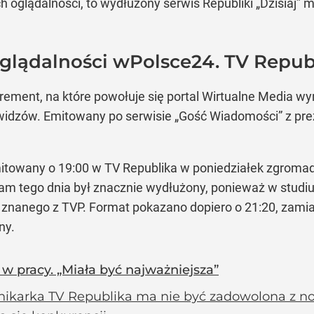
 oglądalności, to wydłużony serwis Republiki „Dzisiaj” m
glądalności wPolsce24. TV Repub
ement, na które powołuje się portal Wirtualne Media wy
. widzów. Emitowany po serwisie „Gość Wiadomości” z 
mitowany o 19:00 w TV Republika w poniedziałek zgromadz
am tego dnia był znacznie wydłużony, ponieważ w studiu
”, znanego z TVP. Format pokazano dopiero o 21:20, zamias
ny.
 pracy. „Miała być najważniejsza”
nikarka TV Republika ma nie być zadowolona z now