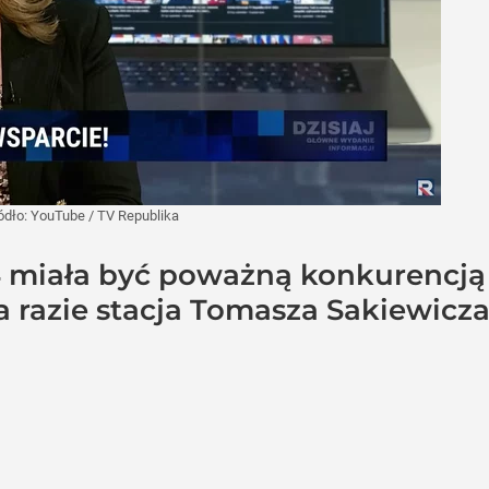
ódło:
YouTube
/
TV Republika
 miała być poważną konkurencją 
a razie stacja Tomasza Sakiewicz