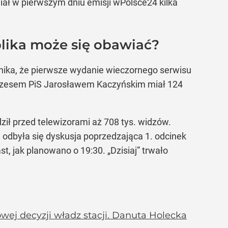
iał w pierwszym dniu emisji wPolsce24 kilka
lika może się obawiać?
nika, że pierwsze wydanie wieczornego serwisu
prezesem PiS Jarosławem Kaczyńskim miał 124
ił przed telewizorami aż 708 tys. widzów.
 odbyła się dyskusja poprzedzająca 1. odcinek
t, jak planowano o 19:30. „Dzisiaj” trwało
ej decyzji władz stacji. Danuta Holecka