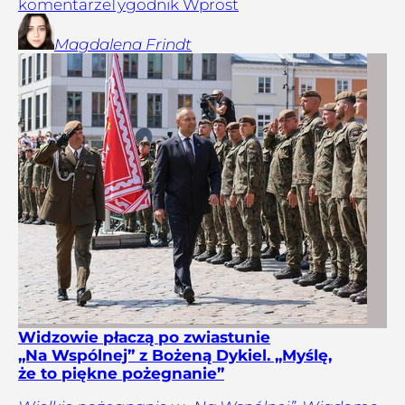
komentarze
Tygodnik Wprost
Magdalena
Frindt
Widzowie płaczą po zwiastunie
„Na Wspólnej” z Bożeną Dykiel. „Myślę,
że to piękne pożegnanie”