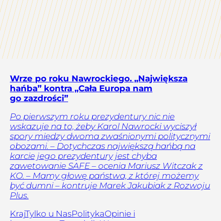
Wrze po roku Nawrockiego. „Największa
hańba” kontra „Cała Europa nam
go zazdrości”
Po pierwszym roku prezydentury nic nie
wskazuje na to, żeby Karol Nawrocki wyciszył
spory między dwoma zwaśnionymi politycznymi
obozami. – Dotychczas największą hańbą na
karcie jego prezydentury jest chyba
zawetowanie SAFE – ocenia Mariusz Witczak z
KO. – Mamy głowę państwa, z której możemy
być dumni – kontruje Marek Jakubiak z Rozwoju
Plus.
Kraj
Tylko u Nas
Polityka
Opinie i