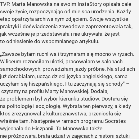
TVP. Marta Manowska na swoim InstaStory opisała cale
swoje życie, rozpoczynając od miejsca urodzenia. Każdy
etap opatrzyła archiwalnym zdjęciem. Swoje wszystkie
praktyki i doświadczenia zawodowe zaprezentowała tak,
jak wcześnie je przedstawiała i nie ukrywała, że jest
to odniesienie do wspomnianego artykułu.
„Zawsze byłam ruchliwa i trzymałam się mocno w ryzach.
W liceum roznosiłam ulotki, pracowałam w salonach
samochodowych, prowadziłam jazdy próbne. Na studiach
już dorabiałam, ucząc dzieci języka angielskiego, sama
uczyłam się hiszpańskiego. I tu zaczynają się schody” –
czytamy na profilu Marty Manowskiej. Dodała,
że problemem był wybór kierunku studiów. Dostała się
na politologię i socjologię. Wybrała ten pierwszy, a kiedy
ktoś zrezygnował z kulturoznawstwa, przeniosła się
właśnie tam. Następnie w ramach programu Socrates
wyjechała do Hiszpanii. Ta Manowska także
nie próżnowała, brała udział w zajęciach z historii sztuki