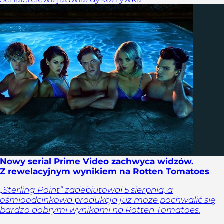
Nowy serial Prime Video zachwyca widzów.
Z rewelacyjnym wynikiem na Rotten Tomatoes
„Sterling Point” zadebiutował 5 sierpnia, a
ośmioodcinkowa produkcja już może pochwalić się
bardzo dobrymi wynikami na Rotten Tomatoes.