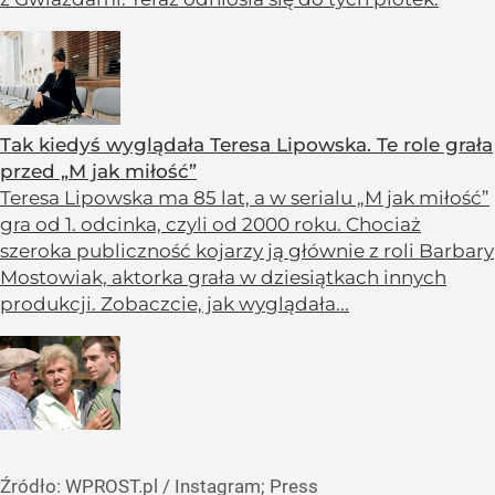
Tak kiedyś wyglądała Teresa Lipowska. Te role grała
przed „M jak miłość”
Teresa Lipowska ma 85 lat, a w serialu „M jak miłość”
gra od 1. odcinka, czyli od 2000 roku. Chociaż
szeroka publiczność kojarzy ją głównie z roli Barbary
Mostowiak, aktorka grała w dziesiątkach innych
produkcji. Zobaczcie, jak wyglądała...
Źródło:
WPROST.pl
/
Instagram; Press