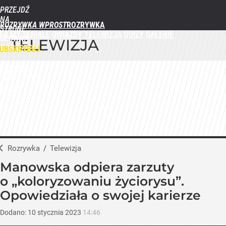
PRZEJDŹ
NA
ROZRYWKA WPROST
STRONĘ
FILMY
SERIALE
GWIAZDY
TELEWIZJA
QUIZY
GALERIE
GŁÓWNĄ
TELEWIZJA
WPROST.PL
UBSKRYBUJ
ZALOGUJ
MENU
Rozrywka
/
Telewizja
Manowska odpiera zarzuty
o „koloryzowaniu życiorysu”.
Opowiedziała o swojej karierze
Dodano:
10
stycznia
2023
14:46