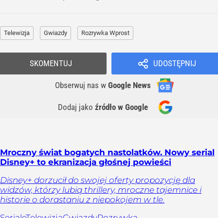
Telewizja
Gwiazdy
Rozrywka Wprost
SKOMENTUJ
UDOSTĘPNIJ
Obserwuj nas
w
Google News
Dodaj jako
źródło w Google
Mroczny świat bogatych nastolatków. Nowy serial
Disney+ to ekranizacja głośnej powieści
Disney+ dorzucił do swojej oferty propozycję dla
widzów, którzy lubią thrillery, mroczne tajemnice i
historie o dorastaniu z niepokojem w tle.
Seriale
Telewizja
Gwiazdy
Rozrywka