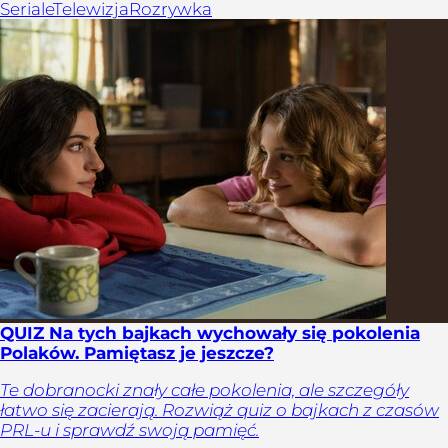
Seriale
Telewizja
Rozrywka
QUIZ Na tych bajkach wychowały się pokolenia
Polaków. Pamiętasz je jeszcze?
Te dobranocki znały całe pokolenia, ale szczegóły
łatwo się zacierają. Rozwiąż quiz o bajkach z czasów
PRL-u i sprawdź swoją pamięć.