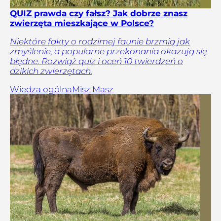
QUIZ prawda czy fałsz? Jak dobrze znasz
zwierzęta mieszkające w Polsce?
Niektóre fakty o rodzimej faunie brzmią jak
zmyślenie, a popularne przekonania okazują się
błędne. Rozwiąż quiz i oceń 10 twierdzeń o
dzikich zwierzętach.
Wiedza ogólna
Misz Masz