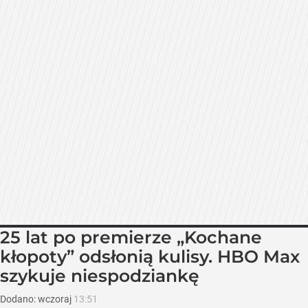
25 lat po premierze „Kochane
kłopoty” odsłonią kulisy. HBO Max
szykuje niespodziankę
Dodano:
wczoraj
13:51