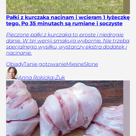
Pałki z kurczaka nacinam i wcieram 1 łyżeczkę
tego. Po 35 minutach są rumiane i soczyste
Pieczone pałki z kurczaka to proste i niedrogie
danie. W tej wersji smakują wybornie. Nie trzeba
specjalnego wysiłku, wystarczy ekstra dodatek i
nacinanie.
Obiady
Tanie gotowanie
Mięsne
Słone
Anna
Rokicka-Żuk