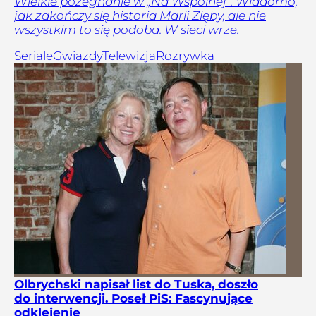
Wielkie pożegnanie w „Na Wspólnej”. Wiadomo,
jak zakończy się historia Marii Zięby, ale nie
wszystkim to się podoba. W sieci wrze.
Seriale
Gwiazdy
Telewizja
Rozrywka
Olbrychski napisał list do Tuska, doszło
do interwencji. Poseł PiS: Fascynujące
odklejenie