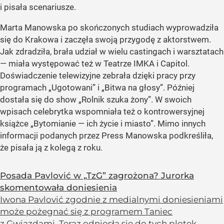
i pisała scenariusze.
Marta Manowska po skończonych studiach wyprowadziła
się do Krakowa i zaczęła swoją przygodę z aktorstwem.
Jak zdradziła, brała udział w wielu castingach i warsztatach
— miała występować też w Teatrze IMKA i Capitol.
Doświadczenie telewizyjne zebrała dzięki pracy przy
programach „Ugotowani” i „Bitwa na głosy”. Później
dostała się do show „Rolnik szuka żony”. W swoich
wpisach celebrytka wspomniała też o kontrowersyjnej
książce „Bytomianie — ich życie i miasto”. Mimo innych
informacji podanych przez Press Manowska podkreśliła,
że pisała ją z kolegą z roku.
Posada Pavlović w „TzG” zagrożona? Jurorka
skomentowała doniesienia
Iwona Pavlović zgodnie z medialnymi doniesieniami
może pożegnać się z programem Taniec
z Gwiazdami. Teraz odniosła się do tych plotek.