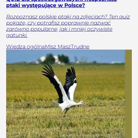
ptaki występujące w Polsce?
Rozpoznasz polskie ptaki na zdjęciach? Ten quiz
pokaże, czy potrafisz poprawnie nazwać
zarówno popularne, jak i mniej oczywiste
gatunki.
Wiedza ogólna
Misz Masz
Trudne