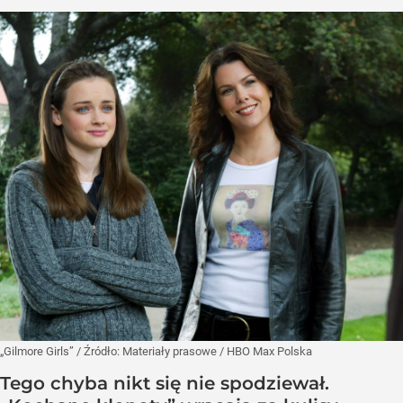
„Gilmore Girls”
/ Źródło:
Materiały prasowe
/
HBO Max Polska
Tego chyba nikt się nie spodziewał.