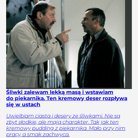
Śliwki zalewam lekką masą i wstawiam
do piekarnika. Ten kremowy deser rozpływa
się w ustach
Uwielbiam ciasta i desery ze śliwkami. Nie są
zbyt słodkie, ale mają charakter. Tak jak ten
kremowy pudding z piekarnika. Mało przy nim
pracy, a smak zachwyca.