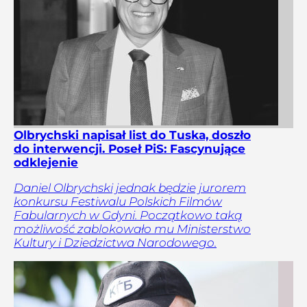
Olbrychski napisał list do Tuska, doszło
do interwencji. Poseł PiS: Fascynujące
odklejenie
Daniel Olbrychski jednak będzie jurorem
konkursu Festiwalu Polskich Filmów
Fabularnych w Gdyni. Początkowo taką
możliwość zablokowało mu Ministerstwo
Kultury i Dziedzictwa Narodowego.