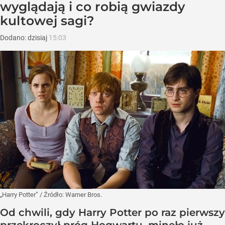
wyglądają i co robią gwiazdy
kultowej sagi?
Dodano:
dzisiaj
15:03
„Harry Potter”
/ Źródło:
Warner Bros.
Od chwili, gdy Harry Potter po raz pierwszy
przekroczył próg Hogwartu, minęło już