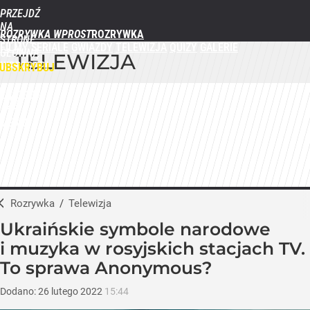
PRZEJDŹ
NA
ROZRYWKA WPROST
STRONĘ
FILMY
SERIALE
GWIAZDY
TELEWIZJA
QUIZY
GALERIE
GŁÓWNĄ
TELEWIZJA
WPROST.PL
UBSKRYBUJ
ZALOGUJ
MENU
Rozrywka
/
Telewizja
Ukraińskie symbole narodowe
i muzyka w rosyjskich stacjach TV.
To sprawa Anonymous?
Dodano:
26
lutego
2022
15:44