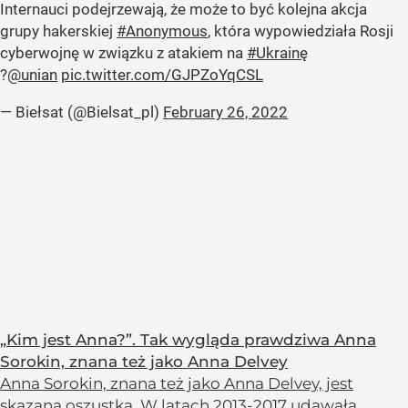
Internauci podejrzewają, że może to być kolejna akcja
grupy hakerskiej
#Anonymous
, która wypowiedziała Rosji
cyberwojnę w związku z atakiem na
#Ukrainę
?
@unian
pic.twitter.com/GJPZoYqCSL
— Biełsat (@Bielsat_pl)
February 26, 2022
„Kim jest Anna?”. Tak wygląda prawdziwa Anna
Sorokin, znana też jako Anna Delvey
Anna Sorokin, znana też jako Anna Delvey, jest
skazaną oszustką. W latach 2013-2017 udawała