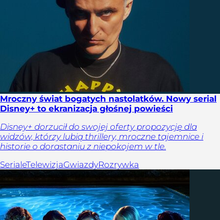
Mroczny świat bogatych nastolatków. Nowy serial
Disney+ to ekranizacja głośnej powieści
Disney+ dorzucił do swojej oferty propozycję dla
widzów, którzy lubią thrillery, mroczne tajemnice i
historie o dorastaniu z niepokojem w tle.
Seriale
Telewizja
Gwiazdy
Rozrywka