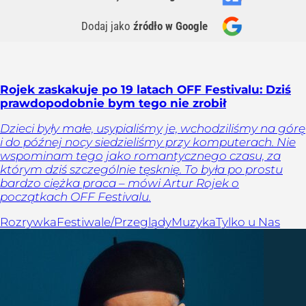
Dodaj jako
źródło w Google
Rojek zaskakuje po 19 latach OFF Festivalu: Dziś
prawdopodobnie bym tego nie zrobił
Dzieci były małe, usypialiśmy je, wchodziliśmy na górę
i do późnej nocy siedzieliśmy przy komputerach. Nie
wspominam tego jako romantycznego czasu, za
którym dziś szczególnie tęsknię. To była po prostu
bardzo ciężka praca – mówi Artur Rojek o
początkach OFF Festivalu.
Rozrywka
Festiwale/Przeglądy
Muzyka
Tylko u Nas