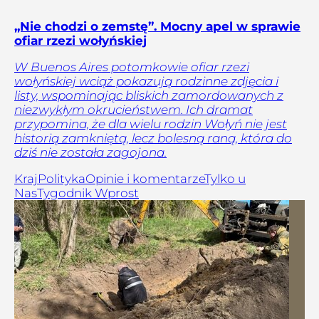
„Nie chodzi o zemstę”. Mocny apel w sprawie
ofiar rzezi wołyńskiej
W Buenos Aires potomkowie ofiar rzezi
wołyńskiej wciąż pokazują rodzinne zdjęcia i
listy, wspominając bliskich zamordowanych z
niezwykłym okrucieństwem. Ich dramat
przypomina, że dla wielu rodzin Wołyń nie jest
historią zamkniętą, lecz bolesną raną, która do
dziś nie została zagojona.
Kraj
Polityka
Opinie i komentarze
Tylko u
Nas
Tygodnik Wprost