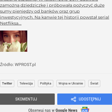
zamożną dziedziczkę i próbowała pożyczyć duże
sumy pieniędzy od banków oraz grup
inwestycyjnych. Na kanwie tej historii powstał serial
Netfliksa...
Źródło:
WPROST.pl
Twitter
Telewizja
Polityka
Wojna w Ukrainie
Świat
SKOMENTUJ
UDOSTĘPNIJ
Obserwuj nas
w
Google News