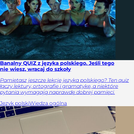
Banalny QUIZ z języka polskiego. Jeśli tego
nie wiesz, wracaj do szkoły
Pamiętasz jeszcze lekcje języka polskiego? Ten quiz
łączy lektury, ortografię i gramatykę, a niektóre
pytania wymagają naprawdę dobrej pamięci.
Język polski
Wiedza ogólna