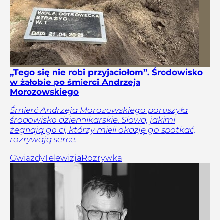
„Tego się nie robi przyjaciołom”. Środowisko
w żałobie po śmierci Andrzeja
Morozowskiego
Śmierć Andrzeja Morozowskiego poruszyła
środowisko dziennikarskie. Słowa, jakimi
żegnają go ci, którzy mieli okazję go spotkać,
rozrywają serce.
Gwiazdy
Telewizja
Rozrywka