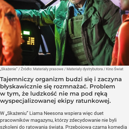
„Skażenie”
/ Źródło:
Materiały prasowe
/
Materiały dystrybutora / Kino Świat
Tajemniczy organizm budzi się i zaczyna
błyskawicznie się rozmnażać. Problem
w tym, że ludzkość nie ma pod ręką
wyspecjalizowanej ekipy ratunkowej.
W „Skażeniu” Liama Neesona wspiera więc duet
pracowników magazynu, którzy zdecydowanie nie byli
szkoleni do ratowania świata. Przebojowa czarna komedia