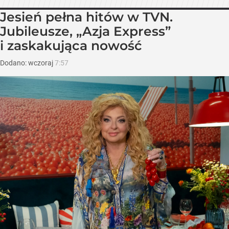
Jesień pełna hitów w TVN.
Jubileusze, „Azja Express”
i zaskakująca nowość
Dodano:
wczoraj
7:57