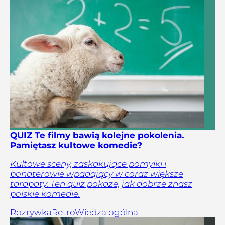
QUIZ Te filmy bawią kolejne pokolenia.
Pamiętasz kultowe komedie?
Kultowe sceny, zaskakujące pomyłki i
bohaterowie wpadający w coraz większe
tarapaty. Ten quiz pokaże, jak dobrze znasz
polskie komedie.
Rozrywka
Retro
Wiedza ogólna