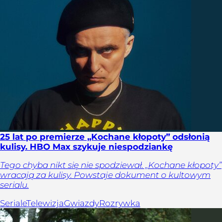
25 lat po premierze „Kochane kłopoty” odsłonią
kulisy. HBO Max szykuje niespodziankę
Tego chyba nikt się nie spodziewał. „Kochane kłopoty”
wracają za kulisy. Powstaje dokument o kultowym
serialu.
Seriale
Telewizja
Gwiazdy
Rozrywka