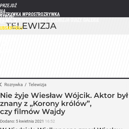
PRZEJDŹ
NA
ROZRYWKA WPROST
STRONĘ
FILMY
SERIALE
GWIAZDY
TELEWIZJA
QUIZY
GALERIE
GŁÓWNĄ
TELEWIZJA
WPROST.PL
UBSKRYBUJ
ZALOGUJ
MENU
Rozrywka
/
Telewizja
Nie żyje Wiesław Wójcik. Aktor był
znany z „Korony królów”,
czy filmów Wajdy
Dodano:
5
kwietnia
2021
16:52