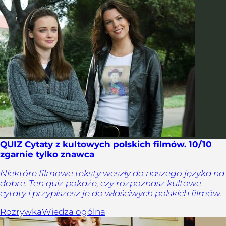
QUIZ Cytaty z kultowych polskich filmów. 10/10
zgarnie tylko znawca
Niektóre filmowe teksty weszły do naszego języka na
dobre. Ten quiz pokaże, czy rozpoznasz kultowe
cytaty i przypiszesz je do właściwych polskich filmów.
Rozrywka
Wiedza ogólna