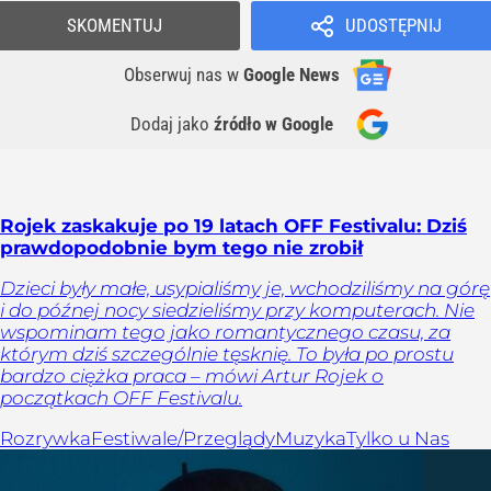
SKOMENTUJ
UDOSTĘPNIJ
Obserwuj nas
w
Google News
Dodaj jako
źródło w Google
Rojek zaskakuje po 19 latach OFF Festivalu: Dziś
prawdopodobnie bym tego nie zrobił
Dzieci były małe, usypialiśmy je, wchodziliśmy na górę
i do późnej nocy siedzieliśmy przy komputerach. Nie
wspominam tego jako romantycznego czasu, za
którym dziś szczególnie tęsknię. To była po prostu
bardzo ciężka praca – mówi Artur Rojek o
początkach OFF Festivalu.
Rozrywka
Festiwale/Przeglądy
Muzyka
Tylko u Nas