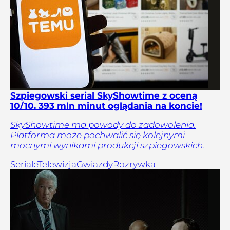
Szpiegowski serial SkyShowtime z oceną
10/10. 393 mln minut oglądania na koncie!
SkyShowtime ma powody do zadowolenia.
Platforma może pochwalić się kolejnymi
mocnymi wynikami produkcji szpiegowskich.
Seriale
Telewizja
Gwiazdy
Rozrywka