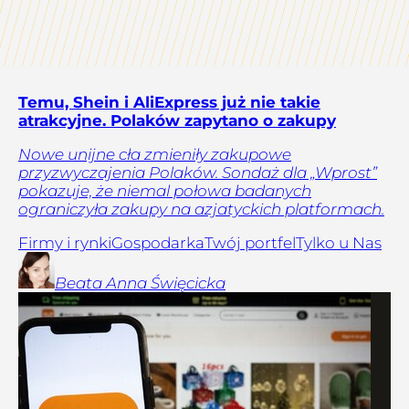
Temu, Shein i AliExpress już nie takie
atrakcyjne. Polaków zapytano o zakupy
Nowe unijne cła zmieniły zakupowe
przyzwyczajenia Polaków. Sondaż dla „Wprost”
pokazuje, że niemal połowa badanych
ograniczyła zakupy na azjatyckich platformach.
Firmy i rynki
Gospodarka
Twój portfel
Tylko u Nas
Beata Anna
Święcicka