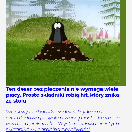
Ten deser bez pieczenia nie wymaga wiele
pracy. Proste składniki robią hit, który znika
ze stołu
Warstwy herbatników, delikatny krem i
czekoladowa posypka tworzą ciasto, które nie
wymaga piekarnika. Wystarczy kilka prostych
składników i odrobina cierpliwości.