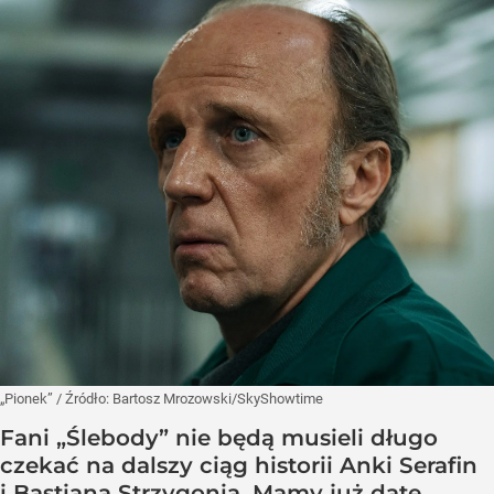
„Pionek”
/ Źródło:
Bartosz Mrozowski/SkyShowtime
Fani „Ślebody” nie będą musieli długo
czekać na dalszy ciąg historii Anki Serafin
i Bastiana Strzygonia. Mamy już datę