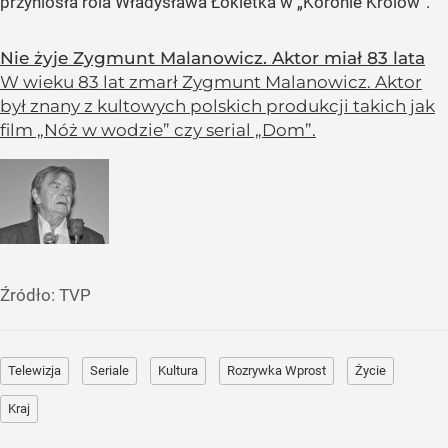
przyniosła rola Władysława Łokietka w „Koronie Królów”.
Nie żyje Zygmunt Malanowicz. Aktor miał 83 lata
W wieku 83 lat zmarł Zygmunt Malanowicz. Aktor
był znany z kultowych polskich produkcji takich jak
film „Nóż w wodzie” czy serial „Dom”.
Źródło:
TVP
Telewizja
Seriale
Kultura
Rozrywka Wprost
Życie
Kraj