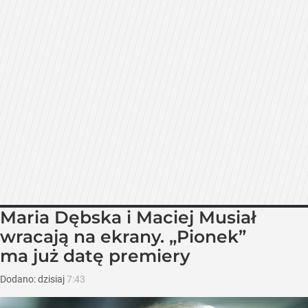
Maria Dębska i Maciej Musiał
wracają na ekrany. „Pionek”
ma już datę premiery
Dodano:
dzisiaj
7:43