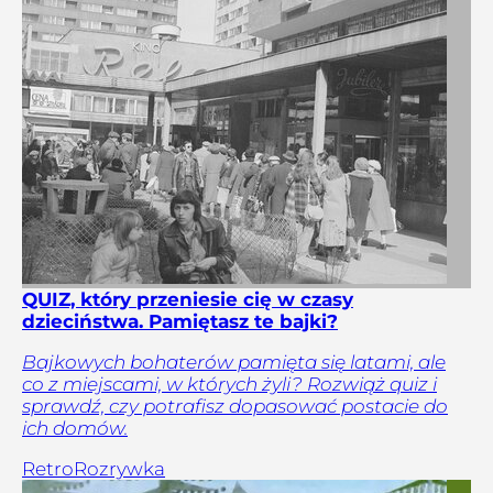
QUIZ, który przeniesie cię w czasy
dzieciństwa. Pamiętasz te bajki?
Bajkowych bohaterów pamięta się latami, ale
co z miejscami, w których żyli? Rozwiąż quiz i
sprawdź, czy potrafisz dopasować postacie do
ich domów.
Retro
Rozrywka