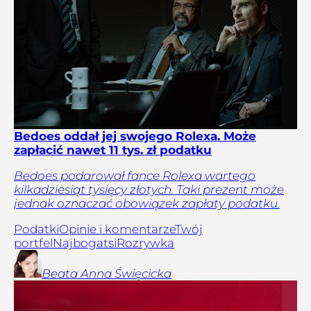
Bedoes oddał jej swojego Rolexa. Może
zapłacić nawet 11 tys. zł podatku
Bedoes podarował fance Rolexa wartego
kilkadziesiąt tysięcy złotych. Taki prezent może
jednak oznaczać obowiązek zapłaty podatku.
Podatki
Opinie i komentarze
Twój
portfel
Najbogatsi
Rozrywka
Beata Anna
Święcicka