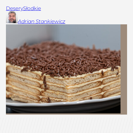
Desery
Słodkie
Adrian
Stankiewicz