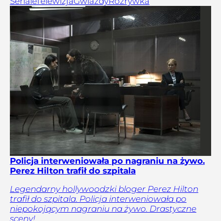
Seriale
Telewizja
Gwiazdy
Rozrywka
Policja interweniowała po nagraniu na żywo.
Perez Hilton trafił do szpitala
Legendarny hollywoodzki bloger Perez Hilton
trafił do szpitala. Policja interweniowała po
niepokojącym nagraniu na żywo. Drastyczne
sceny!