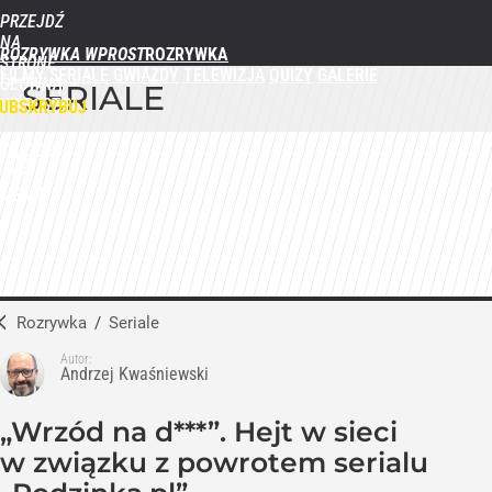
PRZEJDŹ
NA
ROZRYWKA WPROST
STRONĘ
FILMY
SERIALE
GWIAZDY
TELEWIZJA
QUIZY
GALERIE
GŁÓWNĄ
SERIALE
WPROST.PL
UBSKRYBUJ
ZALOGUJ
MENU
Rozrywka
/
Seriale
Autor:
Andrzej Kwaśniewski
„Wrzód na d***”. Hejt w sieci
w związku z powrotem serialu