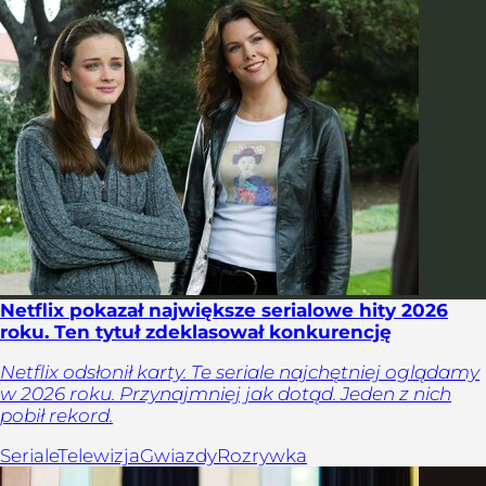
Netflix pokazał największe serialowe hity 2026
roku. Ten tytuł zdeklasował konkurencję
Netflix odsłonił karty. Te seriale najchętniej oglądamy
w 2026 roku. Przynajmniej jak dotąd. Jeden z nich
pobił rekord.
Seriale
Telewizja
Gwiazdy
Rozrywka