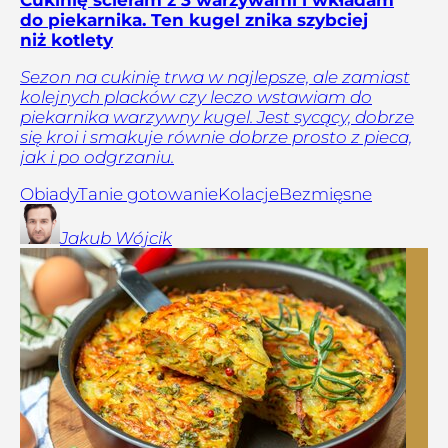
Cukinię ścieram z 3 warzywami i wkładam
do piekarnika. Ten kugel znika szybciej
niż kotlety
Sezon na cukinię trwa w najlepsze, ale zamiast
kolejnych placków czy leczo wstawiam do
piekarnika warzywny kugel. Jest sycący, dobrze
się kroi i smakuje równie dobrze prosto z pieca,
jak i po odgrzaniu.
Obiady
Tanie gotowanie
Kolacje
Bezmięsne
Jakub
Wójcik