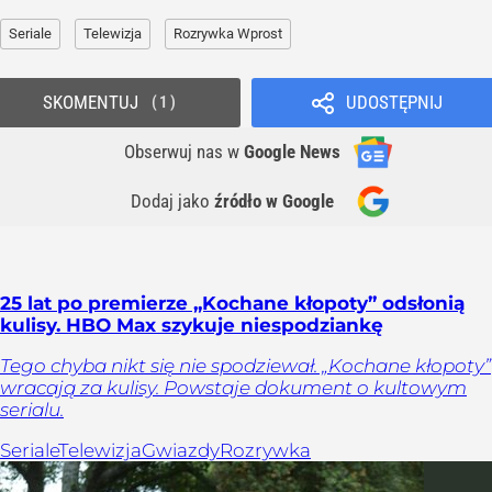
Seriale
Telewizja
Rozrywka Wprost
SKOMENTUJ
UDOSTĘPNIJ
1
Obserwuj nas
w
Google News
Dodaj jako
źródło w Google
25 lat po premierze „Kochane kłopoty” odsłonią
kulisy. HBO Max szykuje niespodziankę
Tego chyba nikt się nie spodziewał. „Kochane kłopoty”
wracają za kulisy. Powstaje dokument o kultowym
serialu.
Seriale
Telewizja
Gwiazdy
Rozrywka