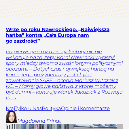
Wrze po roku Nawrockiego. „Największa
hańba” kontra „Cała Europa nam
go zazdrości”
Po pierwszym roku prezydentury nic nie
wskazuje na to, żeby Karol Nawrocki wyciszył
spory między dwoma zwaśnionymi politycznymi
obozami. – Dotychczas największą hańbą na
karcie jego prezydentury jest chyba
zawetowanie SAFE – ocenia Mariusz Witczak z
KO. – Mamy głowę państwa, z której możemy
być dumni – kontruje Marek Jakubiak z Rozwoju
Plus.
Kraj
Tylko u Nas
Polityka
Opinie i komentarze
Magdalena
Frindt