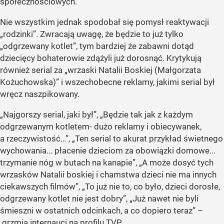
społecznościowych.
Nie wszystkim jednak spodobał się pomysł reaktywacji
„rodzinki”. Zwracają uwagę, że będzie to już tylko
„odgrzewany kotlet”, tym bardziej że zabawni dotąd
dziecięcy bohaterowie zdążyli już dorosnąć. Krytykują
również serial za „wrzaski Natalii Boskiej (Małgorzata
Kożuchowska)” i wszechobecne reklamy, jakimi serial był
wręcz naszpikowany.
„Najgorszy serial, jaki był”, „Będzie tak jak z każdym
odgrzewanym kotletem- dużo reklamy i obiecywanek,
a rzeczywistość…”, „Ten serial to akurat przykład świetnego
wychowania... płacenie dzieciom za obowiązki domowe...
trzymanie nóg w butach na kanapie”, „A może dosyć tych
wrzasków Natalii boskiej i chamstwa dzieci nie ma innych
ciekawszych filmów”, „To już nie to, co było, dzieci dorosłe,
odgrzewany kotlet nie jest dobry”, „Już nawet nie byli
śmieszni w ostatnich odcinkach, a co dopiero teraz” –
grzmią internauci na profilu TVP.