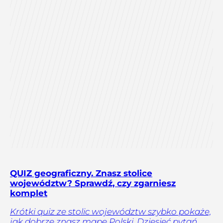
QUIZ geograficzny. Znasz stolice
województw? Sprawdź, czy zgarniesz
komplet
Krótki quiz ze stolic województw szybko pokaże,
jak dobrze znasz mapę Polski. Dziesięć pytań