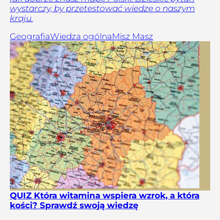
wystarczy, by przetestować wiedzę o naszym
kraju.
Geografia
Wiedza ogólna
Misz Masz
QUIZ Która witamina wspiera wzrok, a która
kości? Sprawdź swoją wiedzę