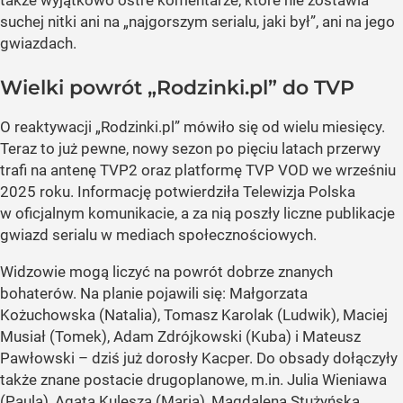
także wyjątkowo ostre komentarze, które nie zostawia
suchej nitki ani na „najgorszym serialu, jaki był”, ani na jego
gwiazdach.
Wielki powrót „Rodzinki.pl” do TVP
O reaktywacji „Rodzinki.pl” mówiło się od wielu miesięcy.
Teraz to już pewne, nowy sezon po pięciu latach przerwy
trafi na antenę TVP2 oraz platformę TVP VOD we wrześniu
2025 roku. Informację potwierdziła Telewizja Polska
w oficjalnym komunikacie, a za nią poszły liczne publikacje
gwiazd serialu w mediach społecznościowych.
Widzowie mogą liczyć na powrót dobrze znanych
bohaterów. Na planie pojawili się: Małgorzata
Kożuchowska (Natalia), Tomasz Karolak (Ludwik), Maciej
Musiał (Tomek), Adam Zdrójkowski (Kuba) i Mateusz
Pawłowski – dziś już dorosły Kacper. Do obsady dołączyły
także znane postacie drugoplanowe, m.in. Julia Wieniawa
(Paula), Agata Kulesza (Maria), Magdalena Stużyńska