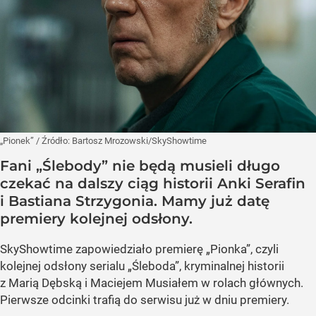
„Pionek”
/ Źródło:
Bartosz Mrozowski/SkyShowtime
Fani „Ślebody” nie będą musieli długo
czekać na dalszy ciąg historii Anki Serafin
i Bastiana Strzygonia. Mamy już datę
premiery kolejnej odsłony.
SkyShowtime zapowiedziało premierę „Pionka”, czyli
kolejnej odsłony serialu „Śleboda”, kryminalnej historii
z Marią Dębską i Maciejem Musiałem w rolach głównych.
Pierwsze odcinki trafią do serwisu już w dniu premiery.