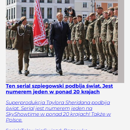
Ten serial szpiegowski podbija świat. Jest
numerem jeden w ponad 20 krajach
Superprodukcja Taylora Sheridana podbija
świat. Serial jest numerem jeden na
SkyShowtime w ponad 20 krajach! Także w
Polsce.