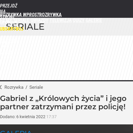
PRZEJDŹ
NA
ROZRYWKA WPROST
STRONĘ
FILMY
SERIALE
GWIAZDY
TELEWIZJA
QUIZY
GALERIE
GŁÓWNĄ
SERIALE
WPROST.PL
UBSKRYBUJ
ZALOGUJ
MENU
Rozrywka
/
Seriale
Gabriel z „Królowych życia” i jego
partner zatrzymani przez policję!
Dodano:
6
kwietnia
2022
17:37