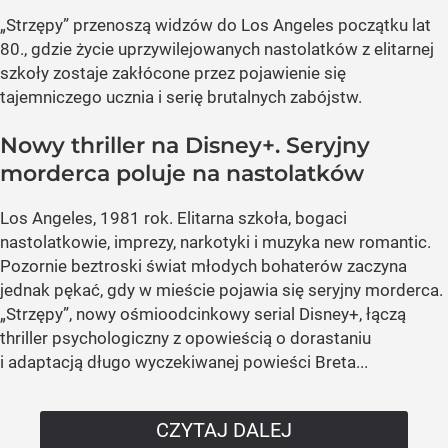
„Strzępy” przenoszą widzów do Los Angeles początku lat
80., gdzie życie uprzywilejowanych nastolatków z elitarnej
szkoły zostaje zakłócone przez pojawienie się
tajemniczego ucznia i serię brutalnych zabójstw.
Nowy thriller na Disney+. Seryjny
morderca poluje na nastolatków
Los Angeles, 1981 rok. Elitarna szkoła, bogaci
nastolatkowie, imprezy, narkotyki i muzyka new romantic.
Pozornie beztroski świat młodych bohaterów zaczyna
jednak pękać, gdy w mieście pojawia się seryjny morderca.
„Strzępy”, nowy ośmioodcinkowy serial Disney+, łączą
thriller psychologiczny z opowieścią o dorastaniu
i adaptacją długo wyczekiwanej powieści Breta...
CZYTAJ DALEJ