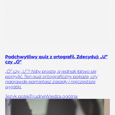
Podchwytliwy quiz z ortografii. Zdecyduj: „U”
czy „Ó”
„Ó” czy „U”? Niby proste, a jednak łatwo się
pomylić. Ten quiz ortograficzny pokaże, czy
naprawdę pamiętasz zasady i najczęstsze
wyjątki.
Język polski
Trudne
Wiedza ogólna