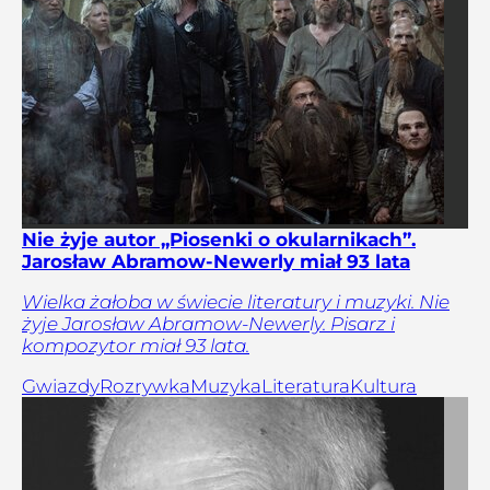
Nie żyje autor „Piosenki o okularnikach”.
Jarosław Abramow-Newerly miał 93 lata
Wielka żałoba w świecie literatury i muzyki. Nie
żyje Jarosław Abramow-Newerly. Pisarz i
kompozytor miał 93 lata.
Gwiazdy
Rozrywka
Muzyka
Literatura
Kultura