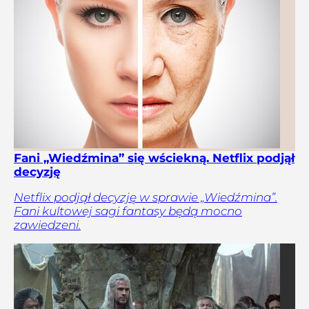
Fani „Wiedźmina” się wściekną. Netflix podjął
decyzję
Netflix podjął decyzję w sprawie „Wiedźmina”.
Fani kultowej sagi fantasy będą mocno
zawiedzeni.