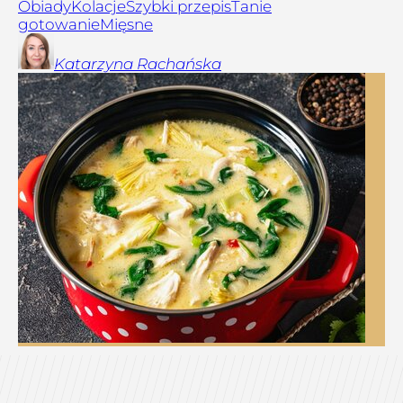
Obiady
Kolacje
Szybki przepis
Tanie
gotowanie
Mięsne
Katarzyna
Rachańska