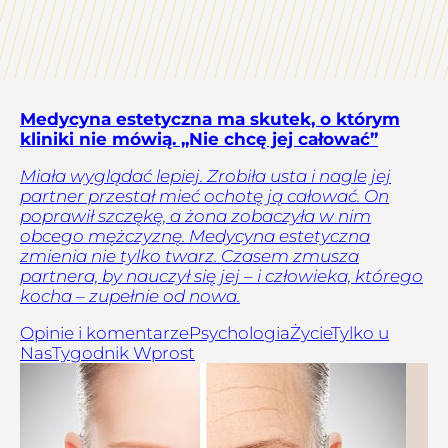
Medycyna estetyczna ma skutek, o którym
kliniki nie mówią. „Nie chcę jej całować”
Miała wyglądać lepiej. Zrobiła usta i nagle jej
partner przestał mieć ochotę ją całować. On
poprawił szczękę, a żona zobaczyła w nim
obcego mężczyznę. Medycyna estetyczna
zmienia nie tylko twarz. Czasem zmusza
partnera, by nauczył się jej – i człowieka, którego
kocha – zupełnie od nowa.
Opinie i komentarze
Psychologia
Życie
Tylko u
Nas
Tygodnik Wprost