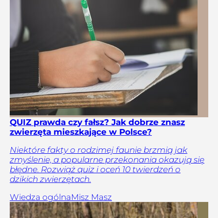
QUIZ prawda czy fałsz? Jak dobrze znasz
zwierzęta mieszkające w Polsce?
Niektóre fakty o rodzimej faunie brzmią jak
zmyślenie, a popularne przekonania okazują się
błędne. Rozwiąż quiz i oceń 10 twierdzeń o
dzikich zwierzętach.
Wiedza ogólna
Misz Masz