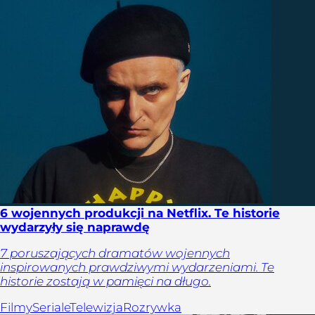
6 wojennych produkcji na Netflix. Te historie
wydarzyły się naprawdę
7 poruszających dramatów wojennych
inspirowanych prawdziwymi wydarzeniami. Te
historie zostają w pamięci na długo.
Filmy
Seriale
Telewizja
Rozrywka