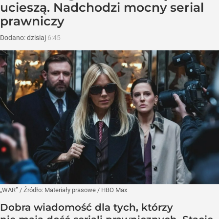
ucieszą. Nadchodzi mocny serial
prawniczy
Dodano:
dzisiaj
6:45
„WAR”
/ Źródło:
Materiały prasowe
/
HBO Max
Dobra wiadomość dla tych, którzy