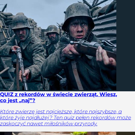
QUIZ z rekordów w świecie zwierząt. Wiesz,
co jest „naj”?
Które zwierzę jest najcięższe, które najszybsze, a
które żyje najdłużej? Ten quiz pełen rekordów może
zaskoczyć nawet miłośników przyrody.