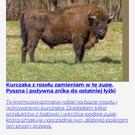
Kurczaka z rosołu zamieniam w tę zupę.
Pyszna i pożywna znika do ostatniej łyżki
Tę kremową potrawę robię na bazie rosołu i
gotowanego kurczaka. Dokładam kilka
produktów z lodówki i wkrótce podaję zupę,
która smakuje i porządnie syci, dlatego polecam
ten prosty przepis.