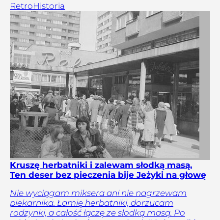
Retro
Historia
Kruszę herbatniki i zalewam słodką masą.
Ten deser bez pieczenia bije Jeżyki na głowę
Nie wyciągam miksera ani nie nagrzewam
piekarnika. Łamię herbatniki, dorzucam
rodzynki, a całość łączę ze słodką masą. Po