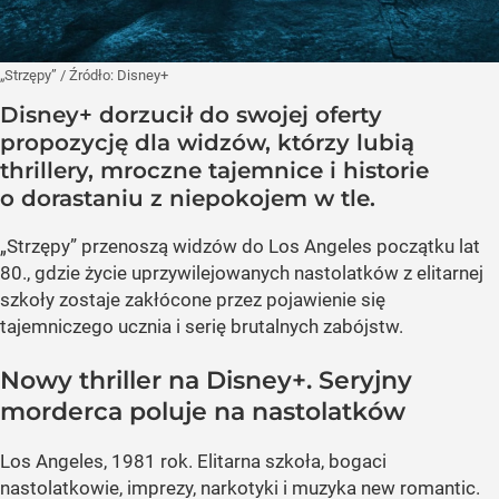
„Strzępy”
/ Źródło:
Disney+
Disney+ dorzucił do swojej oferty
propozycję dla widzów, którzy lubią
thrillery, mroczne tajemnice i historie
o dorastaniu z niepokojem w tle.
„Strzępy” przenoszą widzów do Los Angeles początku lat
80., gdzie życie uprzywilejowanych nastolatków z elitarnej
szkoły zostaje zakłócone przez pojawienie się
tajemniczego ucznia i serię brutalnych zabójstw.
Nowy thriller na Disney+. Seryjny
morderca poluje na nastolatków
Los Angeles, 1981 rok. Elitarna szkoła, bogaci
nastolatkowie, imprezy, narkotyki i muzyka new romantic.