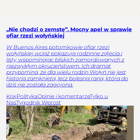
„Nie chodzi o zemstę”. Mocny apel w sprawie
ofiar rzezi wołyńskiej
W Buenos Aires potomkowie ofiar rzezi
wołyńskiej wciąż pokazują rodzinne zdjęcia i
listy, wspominając bliskich zamordowanych z
niezwykłym okrucieństwem. Ich dramat
przypomina, że dla wielu rodzin Wołyń nie jest
historią zamkniętą, lecz bolesną raną, która do
dziś nie została zagojona.
Kraj
Polityka
Opinie i komentarze
Tylko u
Nas
Tygodnik Wprost