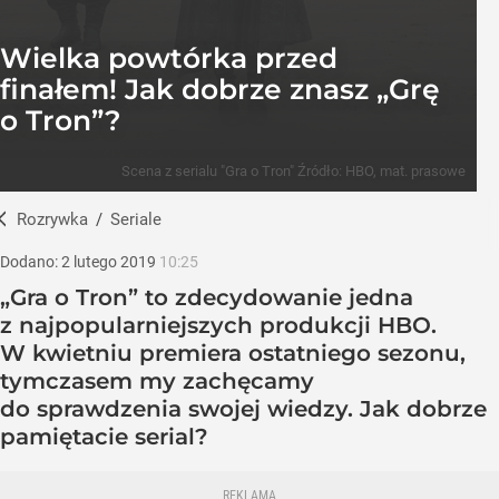
Wielka powtórka przed
finałem! Jak dobrze znasz „Grę
o Tron”?
Scena z serialu "Gra o Tron"
Źródło:
HBO, mat. prasowe
Rozrywka
/
Seriale
Dodano:
2
lutego
2019
10:25
„Gra o Tron” to zdecydowanie jedna
z najpopularniejszych produkcji HBO.
W kwietniu premiera ostatniego sezonu,
tymczasem my zachęcamy
do sprawdzenia swojej wiedzy. Jak dobrze
pamiętacie serial?