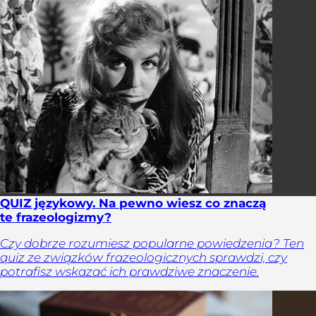
QUIZ językowy. Na pewno wiesz co znaczą
te frazeologizmy?
Czy dobrze rozumiesz popularne powiedzenia? Ten
quiz ze związków frazeologicznych sprawdzi, czy
potrafisz wskazać ich prawdziwe znaczenie.