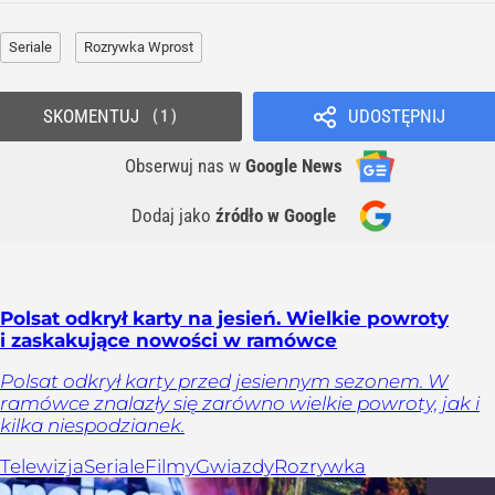
Seriale
Rozrywka Wprost
SKOMENTUJ
UDOSTĘPNIJ
1
Obserwuj nas
w
Google News
Dodaj jako
źródło w Google
Polsat odkrył karty na jesień. Wielkie powroty
i zaskakujące nowości w ramówce
Polsat odkrył karty przed jesiennym sezonem. W
ramówce znalazły się zarówno wielkie powroty, jak i
kilka niespodzianek.
Telewizja
Seriale
Filmy
Gwiazdy
Rozrywka