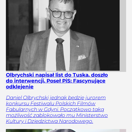
Olbrychski napisał list do Tuska, doszło
do interwencji. Poseł PiS: Fascynujące
odklejenie
Daniel Olbrychski jednak będzie jurorem
konkursu Festiwalu Polskich Filmów
Fabularnych w Gdyni. Początkowo taką
możliwość zablokowało mu Ministerstwo
Kultury i Dziedzictwa Narodowego.