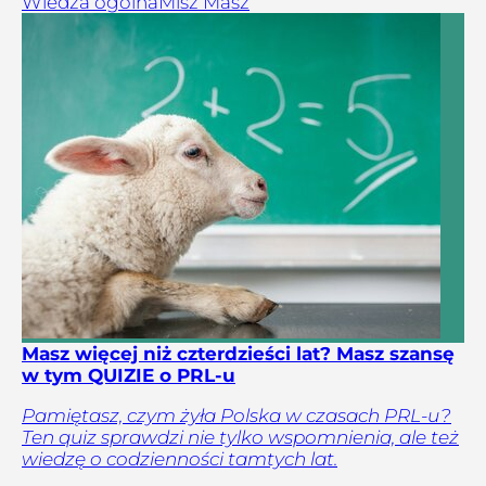
Wiedza ogólna
Misz Masz
Masz więcej niż czterdzieści lat? Masz szansę
w tym QUIZIE o PRL-u
Pamiętasz, czym żyła Polska w czasach PRL-u?
Ten quiz sprawdzi nie tylko wspomnienia, ale też
wiedzę o codzienności tamtych lat.