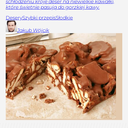
schłodzeniu kroję deser na niewielkie kawałki,
które świetnie pasują do gorzkiej kawy.
Desery
Szybki przepis
Słodkie
Jakub
Wójcik