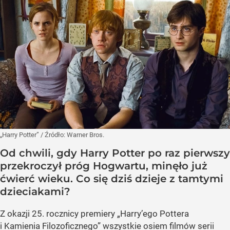
„Harry Potter”
/ Źródło:
Warner Bros.
Od chwili, gdy Harry Potter po raz pierwszy
przekroczył próg Hogwartu, minęło już
ćwierć wieku. Co się dziś dzieje z tamtymi
dzieciakami?
Z okazji 25. rocznicy premiery „Harry’ego Pottera
i Kamienia Filozoficznego” wszystkie osiem filmów serii