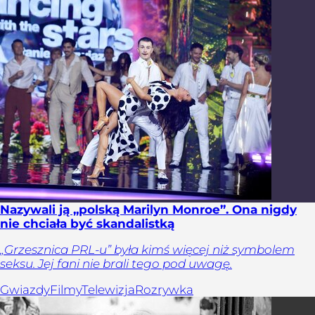
Nazywali ją „polską Marilyn Monroe”. Ona nigdy
nie chciała być skandalistką
„Grzesznica PRL-u” była kimś więcej niż symbolem
seksu. Jej fani nie brali tego pod uwagę.
Gwiazdy
Filmy
Telewizja
Rozrywka