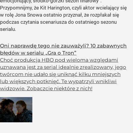
emocjonujący, słodko-gorzki sezon finałowy”.
Przypomnijmy, że Kit Harington, czyli aktor wcielający się
w rolę Jona Snowa ostatnio przyznał, że rozpłakał się
podczas czytania scenariusza do ostatniego sezonu
serialu.
Oni naprawdę tego nie zauważyli? 10 zabawnych
błędów w serialu „Gra o Tron”
Choć produkcja HBO pod wieloma względami
uznawana jest za serial idealnie zrealizowany, jego
twórcom nie udało się uniknąć kilku mniejszych
lub większych potknięć. Te wypatrzyli wnikliwi
widzowie. Zobaczcie niektóre z nich!