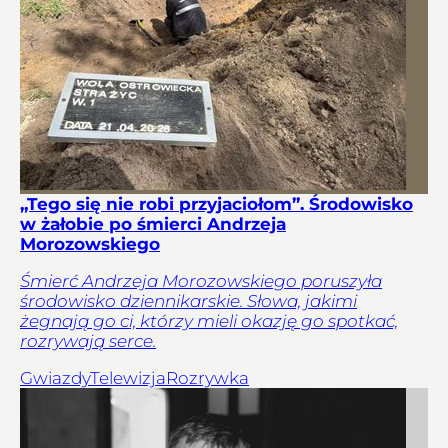
„Tego się nie robi przyjaciołom”. Środowisko
w żałobie po śmierci Andrzeja
Morozowskiego
Śmierć Andrzeja Morozowskiego poruszyła
środowisko dziennikarskie. Słowa, jakimi
żegnają go ci, którzy mieli okazję go spotkać,
rozrywają serce.
Gwiazdy
Telewizja
Rozrywka