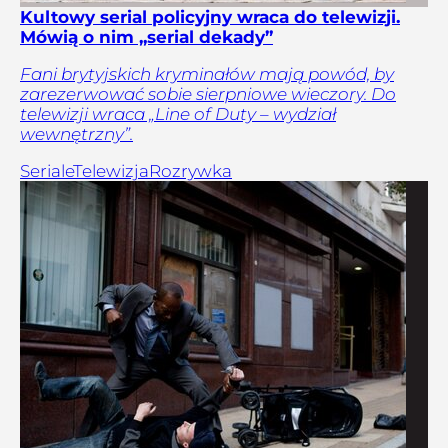
Kultowy serial policyjny wraca do telewizji.
Mówią o nim „serial dekady”
Fani brytyjskich kryminałów mają powód, by
zarezerwować sobie sierpniowe wieczory. Do
telewizji wraca „Line of Duty – wydział
wewnętrzny”.
Seriale
Telewizja
Rozrywka