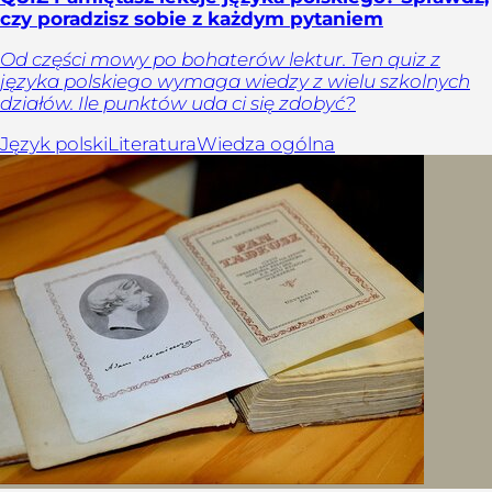
czy poradzisz sobie z każdym pytaniem
Od części mowy po bohaterów lektur. Ten quiz z
języka polskiego wymaga wiedzy z wielu szkolnych
działów. Ile punktów uda ci się zdobyć?
Język polski
Literatura
Wiedza ogólna