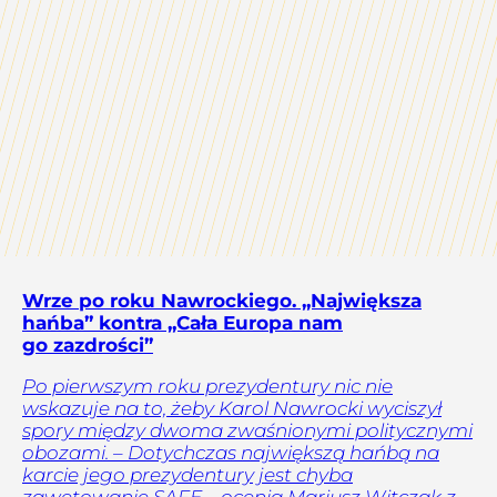
Wrze po roku Nawrockiego. „Największa
hańba” kontra „Cała Europa nam
go zazdrości”
Po pierwszym roku prezydentury nic nie
wskazuje na to, żeby Karol Nawrocki wyciszył
spory między dwoma zwaśnionymi politycznymi
obozami. – Dotychczas największą hańbą na
karcie jego prezydentury jest chyba