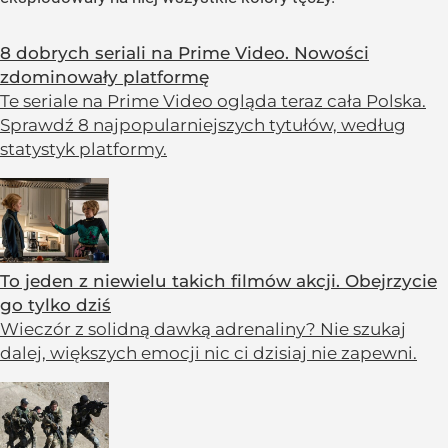
8 dobrych seriali na Prime Video. Nowości
zdominowały platformę
Te seriale na Prime Video ogląda teraz cała Polska.
Sprawdź 8 najpopularniejszych tytułów, według
statystyk platformy.
To jeden z niewielu takich filmów akcji. Obejrzycie
go tylko dziś
Wieczór z solidną dawką adrenaliny? Nie szukaj
dalej, większych emocji nic ci dzisiaj nie zapewni.