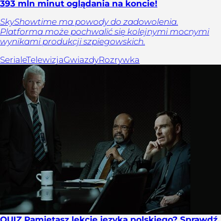
393 mln minut oglądania na koncie!
SkyShowtime ma powody do zadowolenia.
Platforma może pochwalić się kolejnymi mocnymi
wynikami produkcji szpiegowskich.
Seriale
Telewizja
Gwiazdy
Rozrywka
QUIZ Pamiętasz lekcje języka polskiego? Sprawdź,