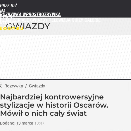
PRZEJDŹ
NA
ROZRYWKA WPROST
STRONĘ
FILMY
SERIALE
GWIAZDY
TELEWIZJA
QUIZY
GALERIE
GŁÓWNĄ
GWIAZDY
WPROST.PL
UBSKRYBUJ
ZALOGUJ
MENU
Rozrywka
/
Gwiazdy
Najbardziej kontrowersyjne
stylizacje w historii Oscarów.
Mówił o nich cały świat
Dodano:
13
marca
13:47