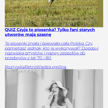
QUIZ Czyja to piosenka? Tylko fani starych
utworów mają szasnę
Te piosenki znała i śpiewała cała Polska. Czy
pamiętasz jednak, kto je wykonywał? Dopasuj
nazwiska artystów i nazwy zespołów do
przebojów z lat 70. i 80.
Rozrywka
Retro
Wiedza ogólna