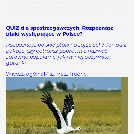
QUIZ dla spostrzegawczych. Rozpoznasz
ptaki występujące w Polsce?
Rozpoznasz polskie ptaki na zdjęciach? Ten quiz
pokaże, czy potrafisz poprawnie nazwać
zarówno popularne, jak i mniej oczywiste
gatunki.
Wiedza ogólna
Misz Masz
Trudne