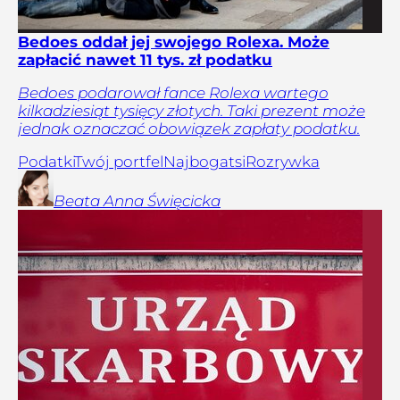
Bedoes oddał jej swojego Rolexa. Może
zapłacić nawet 11 tys. zł podatku
Bedoes podarował fance Rolexa wartego
kilkadziesiąt tysięcy złotych. Taki prezent może
jednak oznaczać obowiązek zapłaty podatku.
Podatki
Twój portfel
Najbogatsi
Rozrywka
Beata Anna
Święcicka