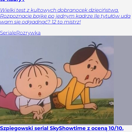
Wielki test z kultowych dobranocek dzieciństwa.
Rozpoznacie bajkę po jednym kadrze Ile tytułów uda
wam się odgadnąć? 12 to mistrz!
Seriale
Rozrywka
Szpiegowski serial SkyShowtime z oceną 10/10.