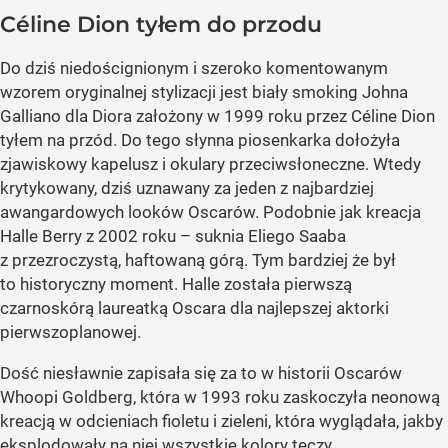
Céline Dion tyłem do przodu
Do dziś niedoścignionym i szeroko komentowanym
wzorem oryginalnej stylizacji jest biały smoking Johna
Galliano dla Diora założony w 1999 roku przez Céline Dion
tyłem na przód. Do tego słynna piosenkarka dołożyła
zjawiskowy kapelusz i okulary przeciwsłoneczne. Wtedy
krytykowany, dziś uznawany za jeden z najbardziej
awangardowych looków Oscarów. Podobnie jak kreacja
Halle Berry z 2002 roku – suknia Eliego Saaba
z przezroczystą, haftowaną górą. Tym bardziej że był
to historyczny moment. Halle została pierwszą
czarnoskórą laureatką Oscara dla najlepszej aktorki
pierwszoplanowej.
Dość niesławnie zapisała się za to w historii Oscarów
Whoopi Goldberg, która w 1993 roku zaskoczyła neonową
kreacją w odcieniach fioletu i zieleni, która wyglądała, jakby
eksplodowały na niej wszystkie kolory tęczy.