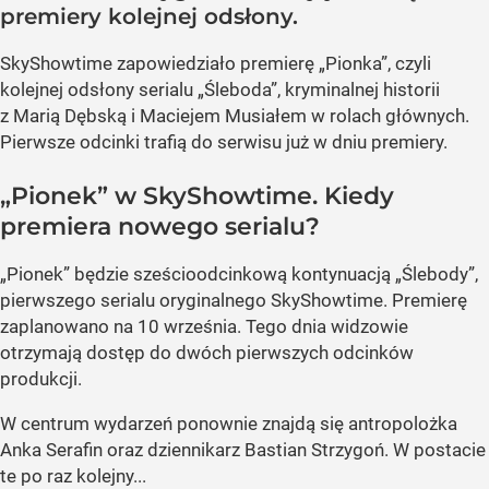
premiery kolejnej odsłony.
SkyShowtime zapowiedziało premierę „Pionka”, czyli
kolejnej odsłony serialu „Śleboda”, kryminalnej historii
z Marią Dębską i Maciejem Musiałem w rolach głównych.
Pierwsze odcinki trafią do serwisu już w dniu premiery.
„Pionek” w SkyShowtime. Kiedy
premiera nowego serialu?
„Pionek” będzie sześcioodcinkową kontynuacją „Ślebody”,
pierwszego serialu oryginalnego SkyShowtime. Premierę
zaplanowano na 10 września. Tego dnia widzowie
otrzymają dostęp do dwóch pierwszych odcinków
produkcji.
W centrum wydarzeń ponownie znajdą się antropolożka
Anka Serafin oraz dziennikarz Bastian Strzygoń. W postacie
te po raz kolejny...