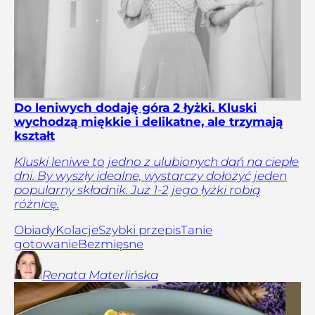
Do leniwych dodaję góra 2 łyżki. Kluski
wychodzą miękkie i delikatne, ale trzymają
kształt
Kluski leniwe to jedno z ulubionych dań na ciepłe
dni. By wyszły idealne, wystarczy dołożyć jeden
popularny składnik. Już 1-2 jego łyżki robią
różnicę.
Obiady
Kolacje
Szybki przepis
Tanie
gotowanie
Bezmięsne
Renata
Materlińska