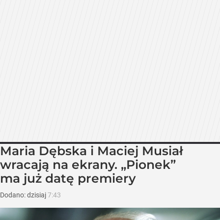
Maria Dębska i Maciej Musiał
wracają na ekrany. „Pionek”
ma już datę premiery
Dodano:
dzisiaj
7:43