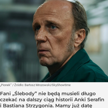
„Pionek”
/ Źródło:
Bartosz Mrozowski/SkyShowtime
Fani „Ślebody” nie będą musieli długo
czekać na dalszy ciąg historii Anki Serafin
i Bastiana Strzygonia. Mamy już datę