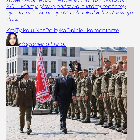
zawetowanie SAFE – ocenia Mariusz Witczak z
KO. – Mamy głowę państwa, z której możemy
być dumni – kontruje Marek Jakubiak z Rozwoju
Plus.
Kraj
Tylko u Nas
Polityka
Opinie i komentarze
Magdalena
Frindt