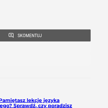
SKOMENTUJ
Pamiętasz lekcje języka
iego? Sprawdź, czy poradzisz