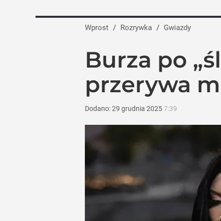
Wprost
/
Rozrywka
/
Gwiazdy
Burza po „śl
przerywa mi
Dodano:
29
grudnia
2025
7:39