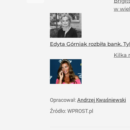
Brigit
w wiek
Edyta Górniak rozbiła bank. Ty
Kilka 
Opracował:
Andrzej Kwaśniewski
Źródło:
WPROST.pl