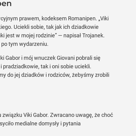
pen
adycyjnym prawem, kodeksem Romanipen. „Viki
ego. Uciekli sobie, tak jak ich dziadkowie
iki jest w mojej rodzinie” — napisał Trojanek.
h po tym wydarzeniu.
ki Gabor i mój wnuczek Giovani pobrali się
 pradziadkowie, tak i oni sobie uciekli.
emy do jej dziadków i rodziców, żebyśmy zrobili
usu związku Viki Gabor. Zwracano uwagę, że choć
syciło medialne domysły i pytania