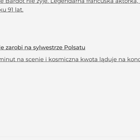
te Bardot nie żyje. Legendarna francuska aktorka,
u 91 lat.
le zarobi na sylwestrze Polsatu
minut na scenie i kosmiczna kwota ląduje na konci