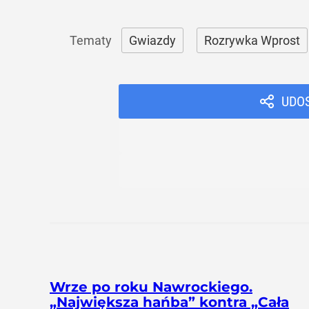
Gwiazdy
Rozrywka Wprost
UDO
Wrze po roku Nawrockiego.
„Największa hańba” kontra „Cała