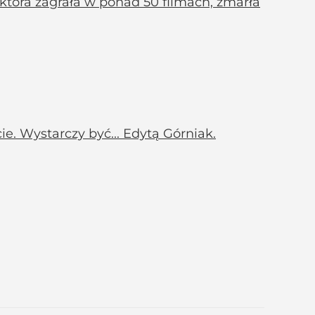
 która zagrała w ponad 50 filmach, zmarła
e. Wystarczy być... Edytą Górniak.