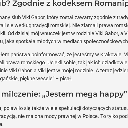
ślub? Zgodnie z kodeksem Romani
y ślub Viki Gabor, który został zawarty zgodnie z tr
li się według tradycji romskiej. Nie złamali prawa romski
ekli. Od dzisiaj mój wnuczek jest w rodzinie Viki Gabor, a V
ejtu, jaka spotkała młodych w mediach społecznościowyc
ciałem państwa poinformować, że jesteśmy w Krakowie. Vi
i prawa romskiego. Uciekli sobie, tak jak ich dziadkowie i
nie Viki Gabor, a Viki jest w mojej rodzinie. A teraz jedzi
gańskie, piękne wesele” – pisał.
 milczenie: „Jestem mega happy”
a, pojawiło się także wiele spekulacji dotyczących stat
adycją, nie ma ona mocy prawnej w Polsce. To tylko pod
a.