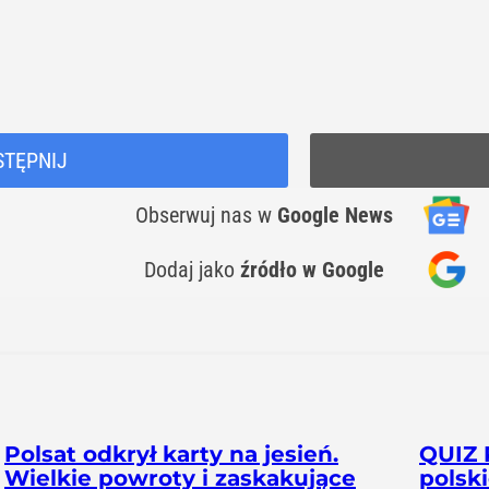
STĘPNIJ
Obserwuj nas
w
Google News
Dodaj jako
źródło w Google
Polsat odkrył karty na jesień.
QUIZ 
Wielkie powroty i zaskakujące
polsk