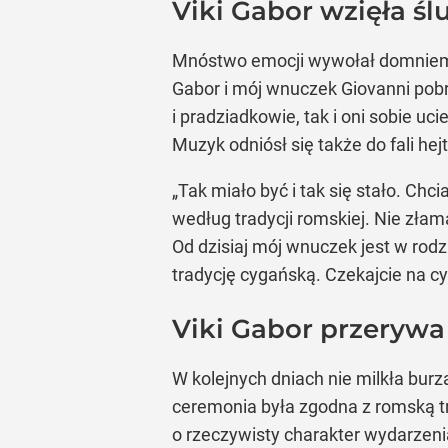
Viki Gabor wzięła 
Mnóstwo emocji wywołał domnieman
Gabor i mój wnuczek Giovanni pobra
i pradziadkowie, tak i oni sobie uci
Muzyk odniósł się także do fali h
„Tak miało być i tak się stało. Ch
według tradycji romskiej. Nie złamal
Od dzisiaj mój wnuczek jest w rodzi
tradycję cygańską. Czekajcie na cy
Viki Gabor przerywa
W kolejnych dniach nie milkła burz
ceremonia była zgodna z romską tr
o rzeczywisty charakter wydarzeni