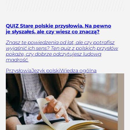
QUIZ Stare polskie przysłowia. Na pewno
je słyszałeś, ale czy wiesz co znaczą?
Znasz te powiedzenia od lat, ale czy potrafisz
wyjaśnić ich sens? Ten quiz z polskich przysłów
pokaże, czy dobrze odczytujesz ludową
mądrość.
Przysłowia
Język polski
Wiedza ogólna