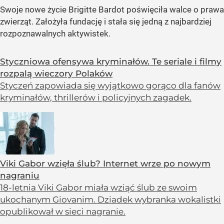
Swoje nowe życie Brigitte Bardot poświęciła walce o prawa
zwierząt. Założyła fundację i stała się jedną z najbardziej
rozpoznawalnych aktywistek.
Styczniowa ofensywa kryminałów. Te seriale i filmy
rozpalą wieczory Polaków
Styczeń zapowiada się wyjątkowo gorąco dla fanów
kryminałów, thrillerów i policyjnych zagadek.
Viki Gabor wzięła ślub? Internet wrze po nowym
nagraniu
18-letnia Viki Gabor miała wziąć ślub ze swoim
ukochanym Giovanim. Dziadek wybranka wokalistki
opublikował w sieci nagranie.