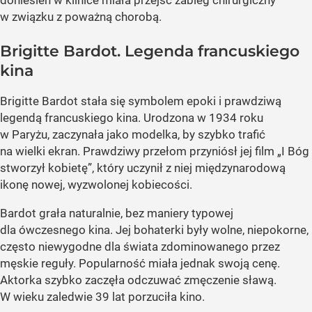
doniesień w klinice miała przejść zabieg chirurgiczny
w związku z poważną chorobą.
Brigitte Bardot. Legenda francuskiego
kina
Brigitte Bardot stała się symbolem epoki i prawdziwą
legendą francuskiego kina. Urodzona w 1934 roku
w Paryżu, zaczynała jako modelka, by szybko trafić
na wielki ekran. Prawdziwy przełom przyniósł jej film „I Bóg
stworzył kobietę”, który uczynił z niej międzynarodową
ikonę nowej, wyzwolonej kobiecości.
Bardot grała naturalnie, bez maniery typowej
dla ówczesnego kina. Jej bohaterki były wolne, niepokorne,
często niewygodne dla świata zdominowanego przez
męskie reguły. Popularność miała jednak swoją cenę.
Aktorka szybko zaczęła odczuwać zmęczenie sławą.
W wieku zaledwie 39 lat porzuciła kino.