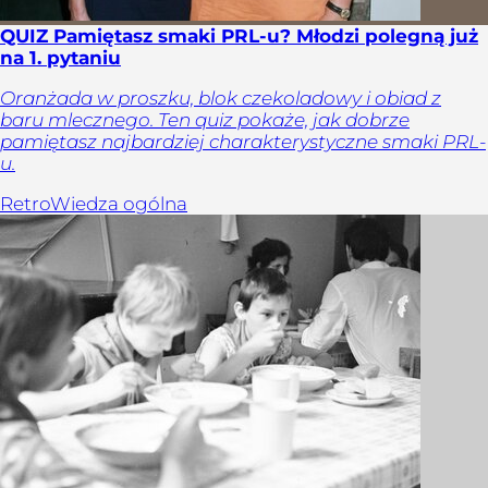
QUIZ Pamiętasz smaki PRL-u? Młodzi polegną już
na 1. pytaniu
Oranżada w proszku, blok czekoladowy i obiad z
baru mlecznego. Ten quiz pokaże, jak dobrze
pamiętasz najbardziej charakterystyczne smaki PRL-
u.
Retro
Wiedza ogólna