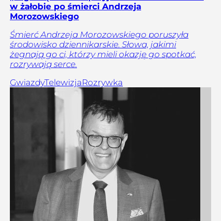
w żałobie po śmierci Andrzeja
Morozowskiego
Śmierć Andrzeja Morozowskiego poruszyła
środowisko dziennikarskie. Słowa, jakimi
żegnają go ci, którzy mieli okazję go spotkać,
rozrywają serce.
Gwiazdy
Telewizja
Rozrywka