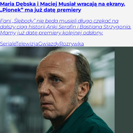
Maria Dębska i Maciej Musiał wracają na ekrany.
„Pionek” ma już datę premiery
Fani „Ślebody” nie będą musieli długo czekać na
dalszy ciąg historii Anki Serafin i Bastiana Strzygonia.
Mamy już datę premiery kolejnej odsłony.
Seriale
Telewizja
Gwiazdy
Rozrywka