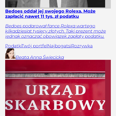
Bedoes oddał jej swojego Rolexa. Może
zapłacić nawet 11 tys. zł podatku
Bedoes podarował fance Rolexa wartego
kilkadziesiąt tysięcy złotych. Taki prezent może
jednak oznaczać obowiązek zapłaty podatku.
Podatki
Twój portfel
Najbogatsi
Rozrywka
Beata Anna
Święcicka