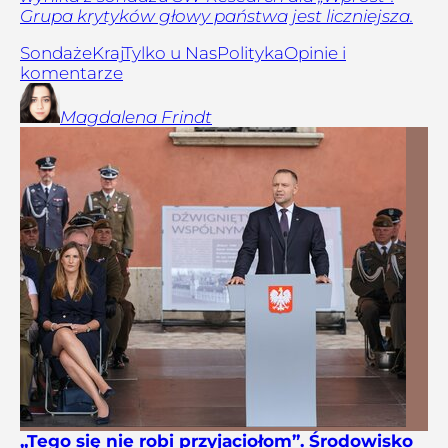
Grupa krytyków głowy państwa jest liczniejsza.
Sondaże
Kraj
Tylko u Nas
Polityka
Opinie i
komentarze
Magdalena
Frindt
„Tego się nie robi przyjaciołom”. Środowisko