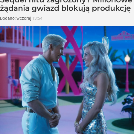
żądania gwiazd blokują produkcję
Dodano:
wczoraj
13:54