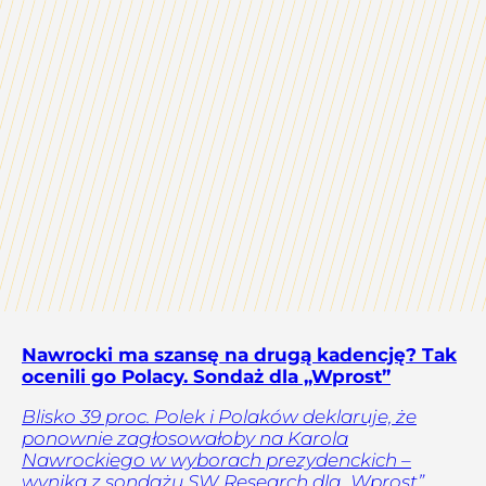
Nawrocki ma szansę na drugą kadencję? Tak
ocenili go Polacy. Sondaż dla „Wprost”
Blisko 39 proc. Polek i Polaków deklaruje, że
ponownie zagłosowałoby na Karola
Nawrockiego w wyborach prezydenckich –
wynika z sondażu SW Research dla „Wprost”.