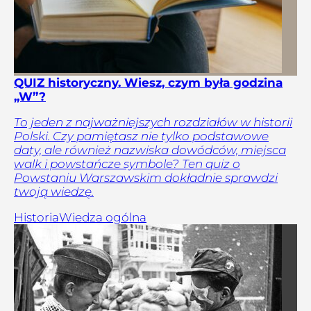
QUIZ historyczny. Wiesz, czym była godzina
„W”?
To jeden z najważniejszych rozdziałów w historii
Polski. Czy pamiętasz nie tylko podstawowe
daty, ale również nazwiska dowódców, miejsca
walk i powstańcze symbole? Ten quiz o
Powstaniu Warszawskim dokładnie sprawdzi
twoją wiedzę.
Historia
Wiedza ogólna