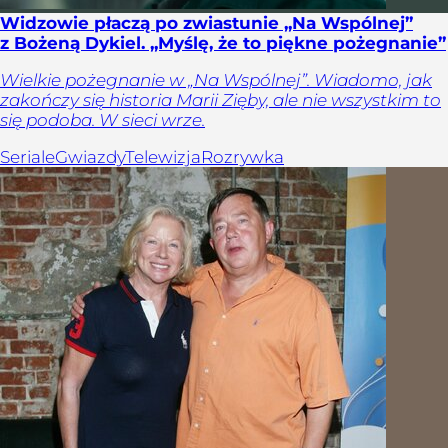
Widzowie płaczą po zwiastunie „Na Wspólnej”
z Bożeną Dykiel. „Myślę, że to piękne pożegnanie”
Wielkie pożegnanie w „Na Wspólnej”. Wiadomo, jak
zakończy się historia Marii Zięby, ale nie wszystkim to
się podoba. W sieci wrze.
Seriale
Gwiazdy
Telewizja
Rozrywka