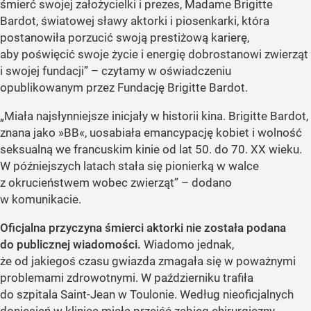
śmierć swojej założycielki i prezes, Madame Brigitte
Bardot, światowej sławy aktorki i piosenkarki, która
postanowiła porzucić swoją prestiżową karierę,
aby poświęcić swoje życie i energię dobrostanowi zwierząt
i swojej fundacji” – czytamy w oświadczeniu
opublikowanym przez Fundację Brigitte Bardot.
„Miała najsłynniejsze inicjały w historii kina. Brigitte Bardot,
znana jako »BB«, uosabiała emancypację kobiet i wolność
seksualną we francuskim kinie od lat 50. do 70. XX wieku.
W późniejszych latach stała się pionierką w walce
z okrucieństwem wobec zwierząt” – dodano
w komunikacie.
Oficjalna przyczyna śmierci aktorki nie została podana
do publicznej wiadomości.
Wiadomo jednak,
że od jakiegoś czasu gwiazda zmagała się w poważnymi
problemami zdrowotnymi. W październiku trafiła
do szpitala Saint-Jean w Toulonie. Według nieoficjalnych