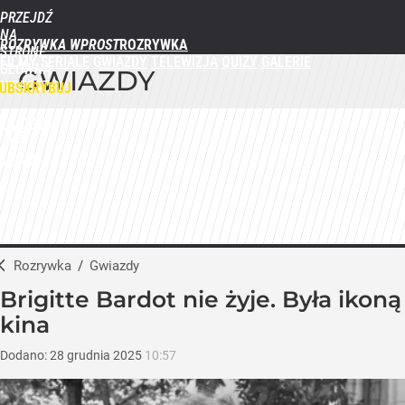
PRZEJDŹ
NA
ROZRYWKA WPROST
STRONĘ
FILMY
SERIALE
GWIAZDY
TELEWIZJA
QUIZY
GALERIE
GŁÓWNĄ
GWIAZDY
WPROST.PL
UBSKRYBUJ
ZALOGUJ
MENU
Rozrywka
/
Gwiazdy
Brigitte Bardot nie żyje. Była ikoną
kina
Dodano:
28
grudnia
2025
10:57