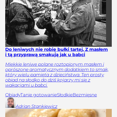
Do leniwych nie robię bułki tartej. Z masłem
i tą przyprawą smakują jak u babci
Miękkie leniwe polane roztopionym masłem i
oprószone aromatycznym dodatkiem to smak,
który wielu pamięta z dzieciństwa. Ten prosty
obiad na słodko do dziś kojarzy mi się z
wakacjami u babci.
Obiady
Tanie gotowanie
Słodkie
Bezmięsne
Adrian
Stankiewicz