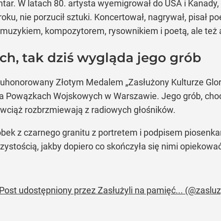
tar. W latach 80. artysta wyemigrował do USA i Kanady
 roku, nie porzucił sztuki. Koncertował, nagrywał, pisał p
 muzykiem, kompozytorem, rysownikiem i poetą, ale też a
h, tak dziś wygląda jego grób
ał uhonorowany Złotym Medalem „Zasłużony Kulturze Glor
a Powązkach Wojskowych w Warszawie. Jego grób, choć pr
y wciąż rozbrzmiewają z radiowych głośników.
k z czarnego granitu z portretem i podpisem piosenkarz
 czystością, jakby dopiero co skończyła się nimi opiekowa
Post udostępniony przez Zasłużyli na pamięć... (@zaslu