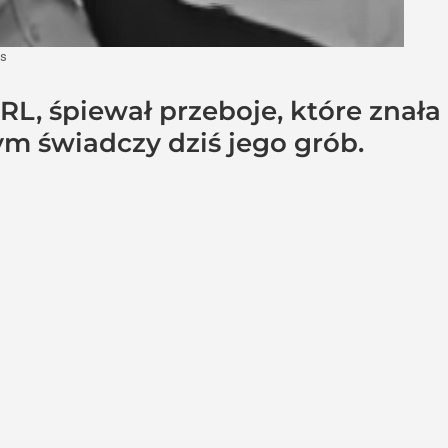
es
L, śpiewał przeboje, które znała c
ym świadczy dziś jego grób.