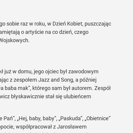
 sobie raz w roku, w Dzień Kobiet, puszczając
pamiętają o artyście na co dzień, czego
 Wojskowych.
kł już w domu, jego ojciec był zawodowym
ając z zespołem Jazz and Song, a później
ała baba mak”, którego sam był autorem. Zespół
icz błyskawicznie stał się ulubieńcem
 Pań”, „Hej, baby, baby”, „Paskuda”, „Obietnice”
 Sopocie, współpracował z Jarosławem