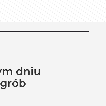
nym dniu
 grób