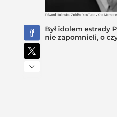
Edward Hulewicz
Źródło:
YouTube
/
Old Memori
Był idolem estrady PR
nie zapomnieli, o cz