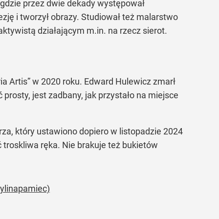
, gdzie przez dwie dekady występował
oezję i tworzył obrazy. Studiował też malarstwo
ktywistą działającym m.in. na rzecz sierot.
ia Artis” w 2020 roku. Edward Hulewicz zmarł
osty, jest zadbany, jak przystało na miejsce
a, który ustawiono dopiero w listopadzie 2024
ć troskliwa ręka. Nie brakuje też bukietów
zylinapamiec)