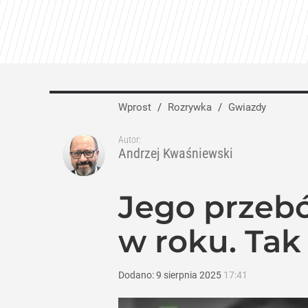
Wprost
/
Rozrywka
/
Gwiazdy
Autor:
Andrzej Kwaśniewski
Jego przebó
w roku. Tak
Dodano:
9
sierpnia
2025
17:41