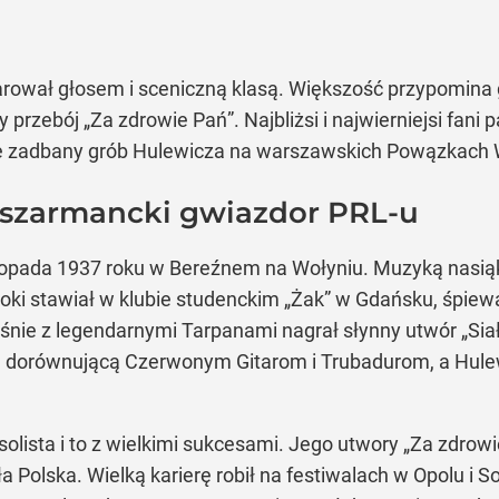
ował głosem i sceniczną klasą. Większość przypomina go
przebój „Za zdrowie Pań”. Najbliżsi i najwierniejsi fani 
e zadbany grób Hulewicza na warszawskich Powązkach
szarmancki gwiazdor PRL-u
istopada 1937 roku w Bereźnem na Wołyniu. Muzyką nasią
oki stawiał w klubie studenckim „Żak” w Gdańsku, śpiew
łaśnie z legendarnymi Tarpanami nagrał słynny utwór „Si
ą dorównującą Czerwonym Gitarom i Trubadurom, a Hulew
lista i to z wielkimi sukcesami. Jego utwory „Za zdrowie
ła Polska. Wielką karierę robił na festiwalach w Opolu i