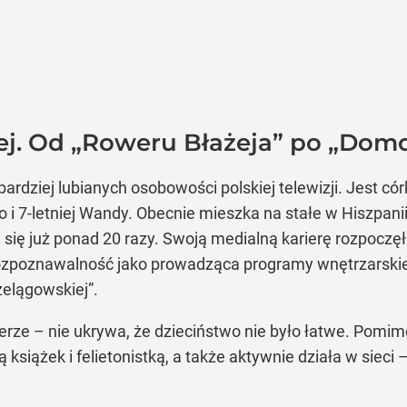
ej. Od „Roweru Błażeja” po „Dom
ardziej lubianych osobowości polskiej telewizji. Jest có
go i 7-letniej Wandy. Obecnie mieszka na stałe w Hiszpa
 się już ponad 20 razy. Swoją medialną karierę rozpoczę
rozpoznawalność jako prowadząca programy wnętrzarskie
zelągowskiej”.
erze – nie ukrywa, że dzieciństwo nie było łatwe. Pomi
rką książek i felietonistką, a także aktywnie działa w siec