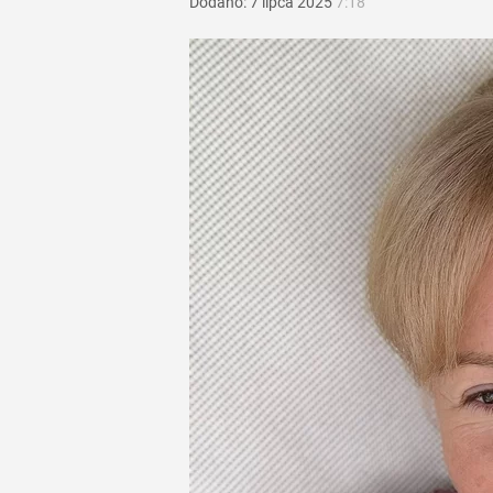
Dodano:
7
lipca
2025
7:18