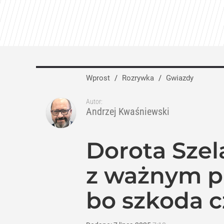
Wprost
/
Rozrywka
/
Gwiazdy
Autor:
Andrzej Kwaśniewski
Dorota Sze
z ważnym pr
bo szkoda c