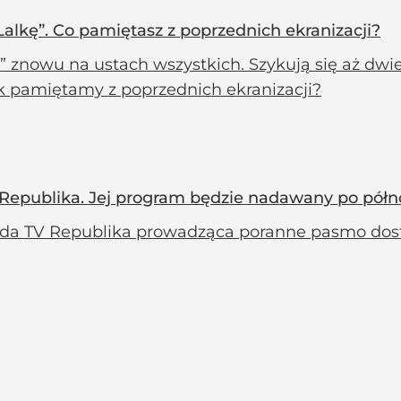
lkę”. Co pamiętasz z poprzednich ekranizacji?
” znowu na ustach wszystkich. Szykują się aż dwie
k pamiętamy z poprzednich ekranizacji?
Republika. Jej program będzie nadawany po półn
da TV Republika prowadząca poranne pasmo dost