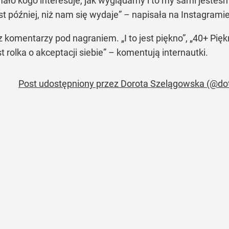
mało kogo interesuje, jak wyglądamy i to my sami jesteśmy
st później, niż nam się wydaje” – napisała na Instagramie
a z komentarzy pod nagraniem. „I to jest piękno”, „40+ P
st rolka o akceptacji siebie” – komentują internautki.
Post udostępniony przez Dorota Szelągowska (@dot