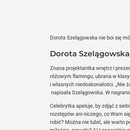
Dorota Szelągowska nie boi się mó
Dorota Szelągowska:
Znana projektantka wnętrz i prez
różowym flamingu, ubrana w klasyc
i własnych niedoskonałości. „Nie żał
napisała Szelągowska. W nagraniu 
Celebrytka apeluje, by zdjąć z sieb
rozstępów ani niczego, co Wam się 
robić? Można nie lubić, ale warto 