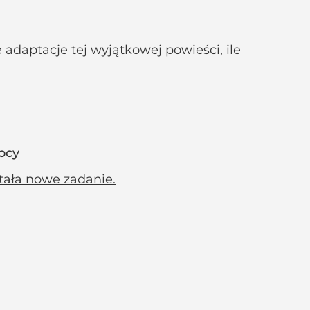
 adaptacje tej wyjątkowej powieści, ile
ocy
ała nowe zadanie.