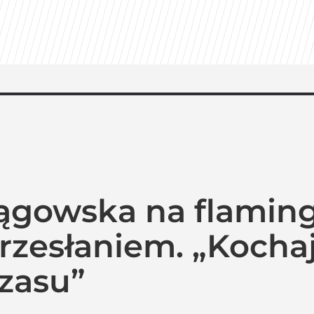
lągowska na flamin
zesłaniem. „Kochajc
zasu”