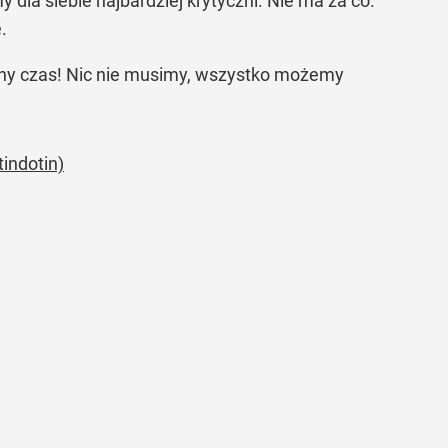
 dla siebie najbardziej krytyczni. Nie ma za co.
.
iękny czas! Nic nie musimy, wszystko możemy
indotin)