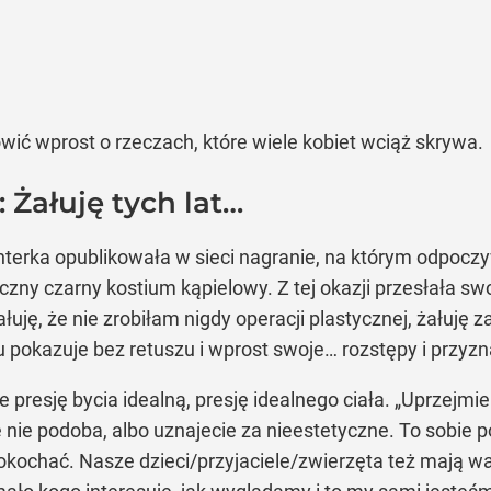
wić wprost o rzeczach, które wiele kobiet wciąż skrywa.
 Żałuję tych lat…
enterka opublikowała w sieci nagranie, na którym odpo
zny czarny kostium kąpielowy. Z tej okazji przesłała swo
uję, że nie zrobiłam nigdy operacji plastycznej, żałuję za 
pokazuje bez retuszu i wprost swoje… rozstępy i przyzna
ie presję bycia idealną, presję idealnego ciała. „Uprzejm
nie podoba, albo uznajecie za nieestetyczne. To sobie p
pokochać. Nasze dzieci/przyjaciele/zwierzęta też mają w