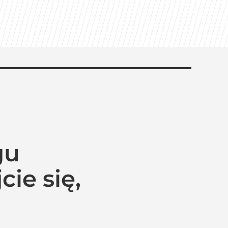
gu
ie się,