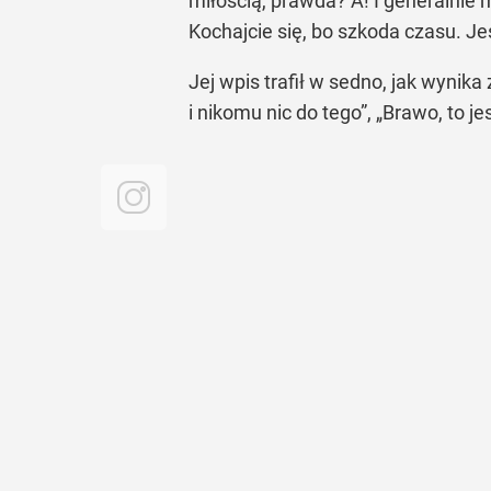
miłością, prawda? A! I generalnie 
Kochajcie się, bo szkoda czasu. Je
Jej wpis trafił w sedno, jak wynik
i nikomu nic do tego”, „Brawo, to je