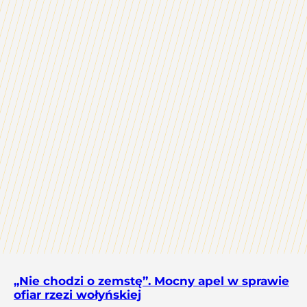
„Nie chodzi o zemstę”. Mocny apel w sprawie
ofiar rzezi wołyńskiej