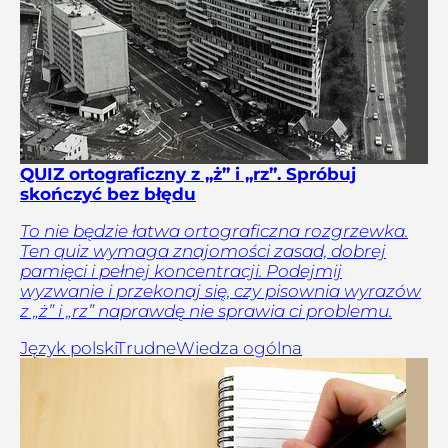
QUIZ ortograficzny z „ż” i „rz”. Spróbuj
skończyć bez błędu
To nie będzie łatwa ortograficzna rozgrzewka.
Ten quiz wymaga znajomości zasad, dobrej
pamięci i pełnej koncentracji. Podejmij
wyzwanie i przekonaj się, czy pisownia wyrazów
z „ż” i „rz” naprawdę nie sprawia ci problemu.
Język polski
Trudne
Wiedza ogólna