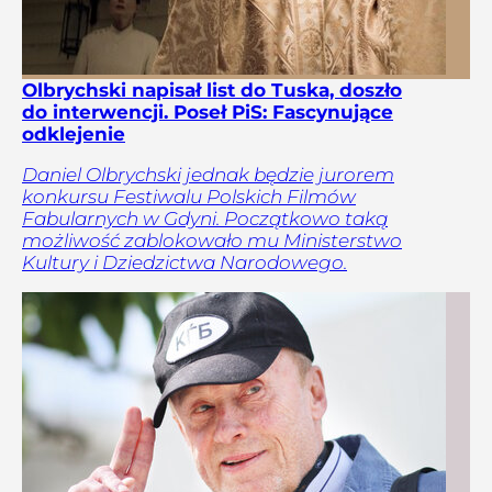
Olbrychski napisał list do Tuska, doszło
do interwencji. Poseł PiS: Fascynujące
odklejenie
Daniel Olbrychski jednak będzie jurorem
konkursu Festiwalu Polskich Filmów
Fabularnych w Gdyni. Początkowo taką
możliwość zablokowało mu Ministerstwo
Kultury i Dziedzictwa Narodowego.