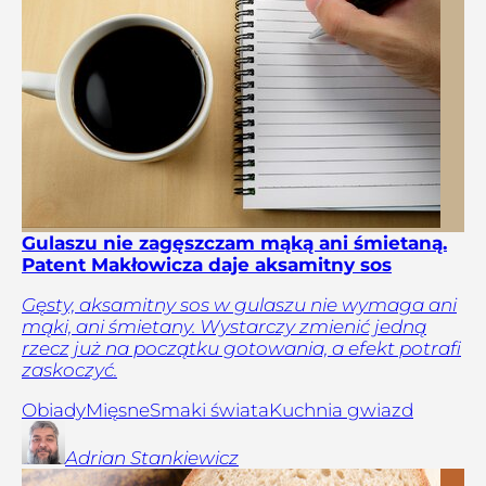
Gulaszu nie zagęszczam mąką ani śmietaną.
Patent Makłowicza daje aksamitny sos
Gęsty, aksamitny sos w gulaszu nie wymaga ani
mąki, ani śmietany. Wystarczy zmienić jedną
rzecz już na początku gotowania, a efekt potrafi
zaskoczyć.
Obiady
Mięsne
Smaki świata
Kuchnia gwiazd
Adrian
Stankiewicz