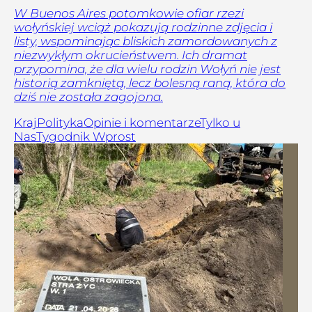
W Buenos Aires potomkowie ofiar rzezi
wołyńskiej wciąż pokazują rodzinne zdjęcia i
listy, wspominając bliskich zamordowanych z
niezwykłym okrucieństwem. Ich dramat
przypomina, że dla wielu rodzin Wołyń nie jest
historią zamkniętą, lecz bolesną raną, która do
dziś nie została zagojona.
Kraj
Polityka
Opinie i komentarze
Tylko u
Nas
Tygodnik Wprost