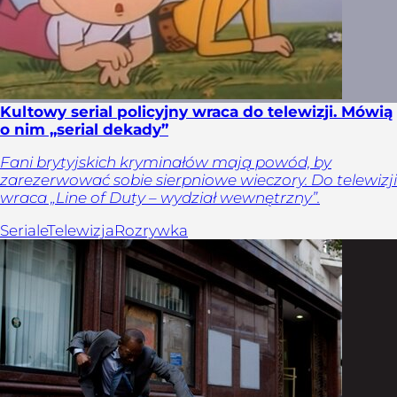
Kultowy serial policyjny wraca do telewizji. Mówią
o nim „serial dekady”
Fani brytyjskich kryminałów mają powód, by
zarezerwować sobie sierpniowe wieczory. Do telewizji
wraca „Line of Duty – wydział wewnętrzny”.
Seriale
Telewizja
Rozrywka