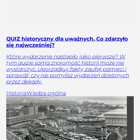
QUIZ historyczny dla uważnych. Co zdarzyło
się najwcześniej?
Które wydarzenie nastąpiło jako pierwsze? W
tym quizie sama znajomość historii może nie
wystarczyć. Uporządkuj fakty, zaufaj pamięci i
sprawdź, czy nie pomylisz wydarzeń dzielonych
przez dekady.
Historia
Wiedza ogólna