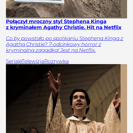
Połączył mroczny styl Stephena Kinga
z kryminałem Agathy Christie. Hit na Netflix
Co by powstało po spotkaniu Stephena Kinga z
Agathą Christie? 7-odcinkowy horror z
kryminalną zagadką! Jest na Netflix.
Seriale
Telewizja
Rozrywka