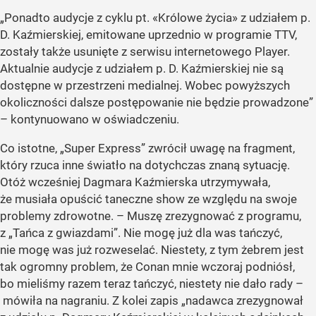
„Ponadto audycje z cyklu pt. «Królowe życia» z udziałem p.
D. Kaźmierskiej, emitowane uprzednio w programie TTV,
zostały także usunięte z serwisu internetowego Player.
Aktualnie audycje z udziałem p. D. Kaźmierskiej nie są
dostępne w przestrzeni medialnej. Wobec powyższych
okoliczności dalsze postępowanie nie będzie prowadzone”
– kontynuowano w oświadczeniu.
Co istotne, „Super Express” zwrócił uwagę na fragment,
który rzuca inne światło na dotychczas znaną sytuację.
Otóż wcześniej Dagmara Kaźmierska utrzymywała,
że musiała opuścić taneczne show ze względu na swoje
problemy zdrowotne. – Muszę zrezygnować z programu,
z „Tańca z gwiazdami”. Nie mogę już dla was tańczyć,
nie mogę was już rozweselać. Niestety, z tym żebrem jest
tak ogromny problem, że Conan mnie wczoraj podniósł,
bo mieliśmy razem teraz tańczyć, niestety nie dało rady –
mówiła na nagraniu. Z kolei zapis „nadawca zrezygnował