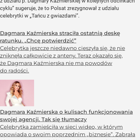
z udziału p. Dagmary Kaźmierskiej w kolejnych odcinkach
cyklu” sugeruje, że to Polsat zrezygnował z udziału
celebrytki w „Tańcu z gwiazdami”.
Dagmara Kaźmierska straciła ostatnią deskę
ratunku. „Chcę potwierdzić”
Celebrytka jeszcze niedawno cieszyła się, że nie
zniknęła całkowicie z anteny. Teraz okazało się,
że Dagmara Kaźmierska nie ma powodów
do radości.
Dagmara Kaźmierska o kulisach funkcjonowania
swojej agencji. Tak się tłumaczy
Celebrytka zamieściła w sieci wideo, w którym
opowiada o swoim poprzednim „biznesie”. Zabrała