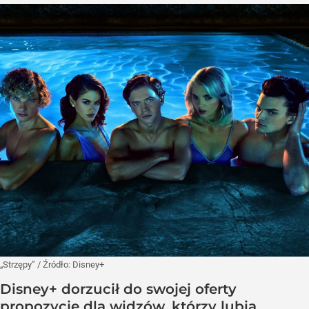
„Strzępy”
/ Źródło:
Disney+
Disney+ dorzucił do swojej oferty
propozycję dla widzów, którzy lubią