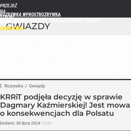
PRZEJDŹ
NA
ROZRYWKA WPROST
STRONĘ
FILMY
SERIALE
GWIAZDY
TELEWIZJA
QUIZY
GALERIE
GŁÓWNĄ
GWIAZDY
WPROST.PL
UBSKRYBUJ
ZALOGUJ
MENU
Rozrywka
/
Gwiazdy
KRRiT podjęła decyzję w sprawie
Dagmary Kaźmierskiej! Jest mowa
o konsekwencjach dla Polsatu
Dodano:
30
lipca
2024
13:43