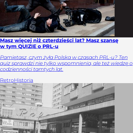
Masz więcej niż czterdzieści lat? Masz szansę
w tym QUIZIE o PRL-u
Pamiętasz, czym żyła Polska w czasach PRL-u? Ten
quiz sprawdzi nie tylko wspomnienia, ale też wiedzę o
codzienności tamtych lat.
Retro
Historia