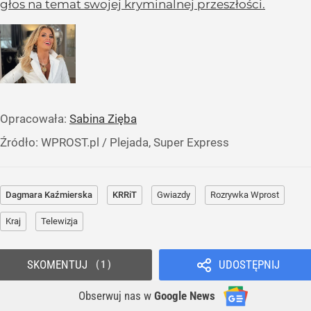
głos na temat swojej kryminalnej przeszłości.
Opracowała:
Sabina Zięba
Źródło:
WPROST.pl
/
Plejada, Super Express
Dagmara Kaźmierska
KRRiT
Gwiazdy
Rozrywka Wprost
Kraj
Telewizja
SKOMENTUJ
UDOSTĘPNIJ
1
Obserwuj nas
w
Google News