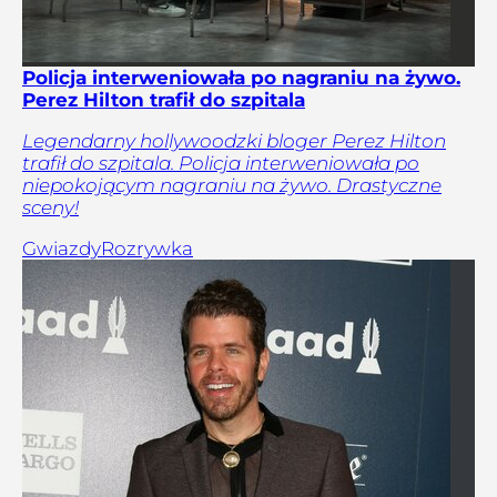
Policja interweniowała po nagraniu na żywo.
Perez Hilton trafił do szpitala
Legendarny hollywoodzki bloger Perez Hilton
trafił do szpitala. Policja interweniowała po
niepokojącym nagraniu na żywo. Drastyczne
sceny!
Gwiazdy
Rozrywka