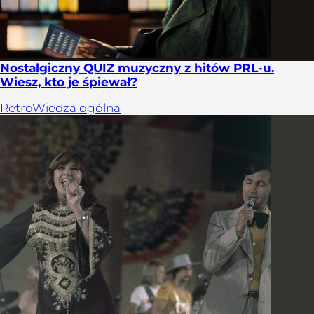
Nostalgiczny QUIZ muzyczny z hitów PRL-u.
Wiesz, kto je śpiewał?
Retro
Wiedza ogólna