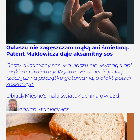
Gulaszu nie zagęszczam mąką ani śmietaną.
Patent Makłowicza daje aksamitny sos
Gęsty, aksamitny sos w gulaszu nie wymaga ani
mąki, ani śmietany. Wystarczy zmienić jedną
rzecz już na początku gotowania, a efekt potrafi
zaskoczyć.
Obiady
Mięsne
Smaki świata
Kuchnia gwiazd
Adrian
Stankiewicz