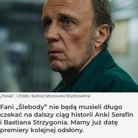
„Pionek”
/ Źródło:
Bartosz Mrozowski/SkyShowtime
Fani „Ślebody” nie będą musieli długo
czekać na dalszy ciąg historii Anki Serafin
i Bastiana Strzygonia. Mamy już datę
premiery kolejnej odsłony.