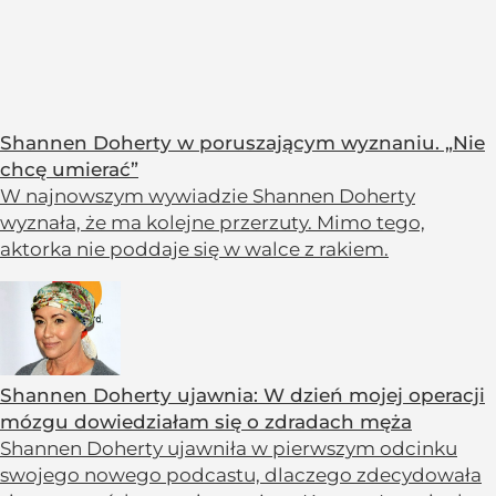
Shannen Doherty w poruszającym wyznaniu. „Nie
chcę umierać”
W najnowszym wywiadzie Shannen Doherty
wyznała, że ma kolejne przerzuty. Mimo tego,
aktorka nie poddaje się w walce z rakiem.
Shannen Doherty ujawnia: W dzień mojej operacji
mózgu dowiedziałam się o zdradach męża
Shannen Doherty ujawniła w pierwszym odcinku
swojego nowego podcastu, dlaczego zdecydowała