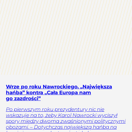
Wrze po roku Nawrockiego. „Największa
hańba” kontra „Cała Europa nam
go zazdrości”
Po pierwszym roku prezydentury nic nie
wskazuje na to, żeby Karol Nawrocki wyciszył
spory między dwoma zwaśnionymi politycznymi
obozami. – Dotychczas największą hańbą na