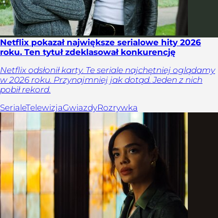
Netflix pokazał największe serialowe hity 2026
roku. Ten tytuł zdeklasował konkurencję
Netflix odsłonił karty. Te seriale najchętniej oglądamy
w 2026 roku. Przynajmniej jak dotąd. Jeden z nich
pobił rekord.
Seriale
Telewizja
Gwiazdy
Rozrywka