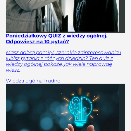
Poniedziałkowy QUIZ z wiedzy ogólnej.
Odpowiesz na 10 pytań?
Masz dobrą pamięć, szerokie zainteresowania i
lubisz pytania z różnych dziedzin? Ten quiz z
wiedzy ogólnej pokaże, jak wiele naprawdę
wiesz.
Wiedza ogólna
Trudne