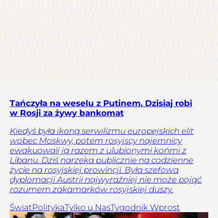
Tańczyła na weselu z Putinem. Dzisiaj robi
w Rosji za żywy bankomat
Kiedyś była ikoną serwilizmu europejskich elit
wobec Moskwy, potem rosyjscy najemnicy
ewakuowali ją razem z ulubionymi końmi z
Libanu. Dziś narzeka publicznie na codzienne
życie na rosyjskiej prowincji. Była szefowa
dyplomacji Austrii najwyraźniej nie może pojąć
rozumem zakamarków rosyjskiej duszy.
Świat
Polityka
Tylko u Nas
Tygodnik Wprost