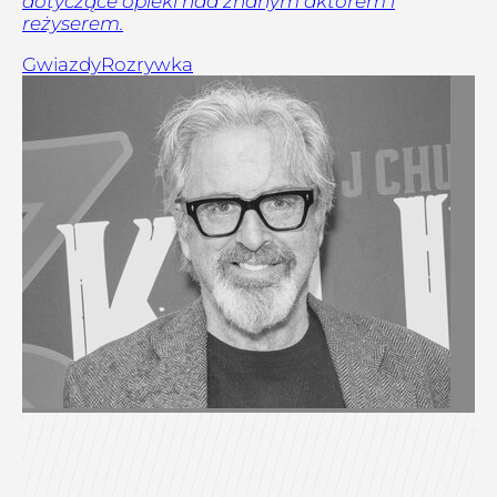
dotyczące opieki nad znanym aktorem i
reżyserem.
Gwiazdy
Rozrywka