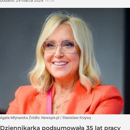
Dodano:
29
marca
2024
14:59
Agata Młynarska
Źródło:
Newspix.pl
/
Stanislaw Krzywy
Dziennikarka podsumowała 35 lat pracy