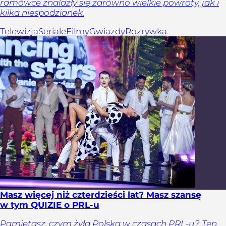
ramówce znalazły się zarówno wielkie powroty, jak i
kilka niespodzianek.
Telewizja
Seriale
Filmy
Gwiazdy
Rozrywka
Masz więcej niż czterdzieści lat? Masz szansę
w tym QUIZIE o PRL-u
Pamiętasz, czym żyła Polska w czasach PRL-u? Ten