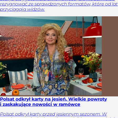
rezygnować ze sprawdzonych formatów, które od lat
przyciągają widzów.
Polsat odkrył karty na jesień. Wielkie powroty
i zaskakujące nowości w ramówce
Polsat odkrył karty przed jesiennym sezonem. W