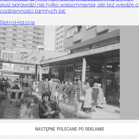
quiz sprawdzi nie tylko wspomnienia, ale też wiedzę o
codzienności tamtych lat.
Retro
Historia