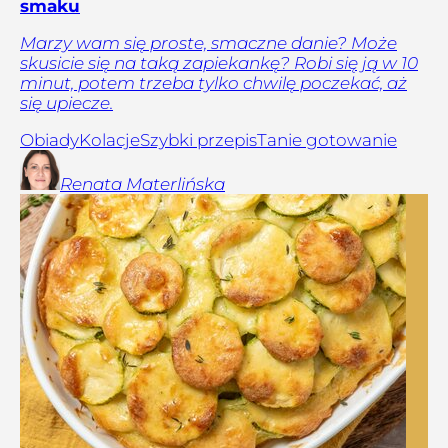
smaku
Marzy wam się proste, smaczne danie? Może
skusicie się na taką zapiekankę? Robi się ją w 10
minut, potem trzeba tylko chwilę poczekać, aż
się upiecze.
Obiady
Kolacje
Szybki przepis
Tanie gotowanie
Renata
Materlińska