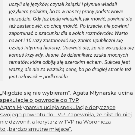
uczyli się języków, czytali książki i płynnie władali
językiem polskim, bo to w naszej pracy podstawowe
narzędzie. Gdy już będą wiedzieli, jak mówić, powinni się
też zastanowić, co chcą mówić. Po trzecie, nie powinni
zapominać o szacunku dla swoich rozmówców. Warto
nawet i 10 razy zastanowić się, zanim upubliczni się
czyjąś intymną historię. Upewnić się, że nie wyrządza się
komuś krzywdy. Jasne, że dziennikarz szuka mocnych
tematów, które odbiją się szerokim echem. Sukces jest
ważny, ale nie za wszelką cenę, bo po drugiej stronie też
jest człowiek – podkreśliła.
„Nigdzie się nie wybieram”. Agata Młynarska ucina
spekulacje o powrocie do TVP
Agata Młynarska ucięła spekulacje dotyczące
swojego powrotu do TVP. Zapewniła, że nikt do niej
nie dzwonił, a korytarz w TVP na Woronicza
to „bardzo smutne miejsce”.