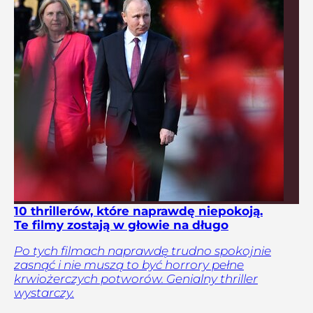
10 thrillerów, które naprawdę niepokoją.
Te filmy zostają w głowie na długo
Po tych filmach naprawdę trudno spokojnie
zasnąć i nie muszą to być horrory pełne
krwiożerczych potworów. Genialny thriller
wystarczy.