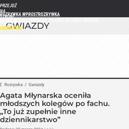
PRZEJDŹ
NA
ROZRYWKA WPROST
STRONĘ
FILMY
SERIALE
GWIAZDY
TELEWIZJA
QUIZY
GALERIE
GŁÓWNĄ
GWIAZDY
WPROST.PL
UBSKRYBUJ
ZALOGUJ
MENU
Rozrywka
/
Gwiazdy
Agata Młynarska oceniła
młodszych kolegów po fachu.
„To już zupełnie inne
dziennikarstwo”