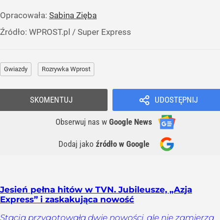
Opracowała:
Sabina Zięba
Źródło:
WPROST.pl
/
Super Express
Gwiazdy
Rozrywka Wprost
SKOMENTUJ
UDOSTĘPNIJ
Obserwuj nas
w
Google News
Dodaj jako
źródło w Google
Jesień pełna hitów w TVN. Jubileusze, „Azja
Express” i zaskakująca nowość
Stacja przygotowała dwie nowości, ale nie zamierza