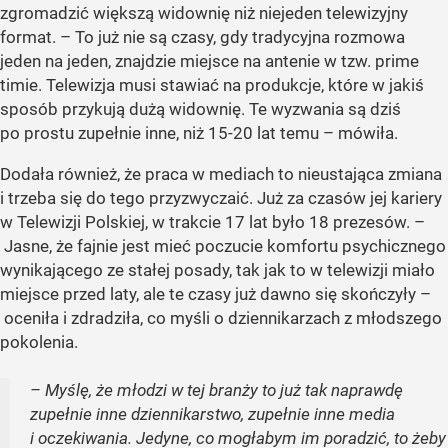
zgromadzić większą widownię niż niejeden telewizyjny
format. – To już nie są czasy, gdy tradycyjna rozmowa
jeden na jeden, znajdzie miejsce na antenie w tzw. prime
timie. Telewizja musi stawiać na produkcje, które w jakiś
sposób przykują dużą widownię. Te wyzwania są dziś
po prostu zupełnie inne, niż 15-20 lat temu – mówiła.
Dodała również, że praca w mediach to nieustająca zmiana
i trzeba się do tego przyzwyczaić. Już za czasów jej kariery
w Telewizji Polskiej, w trakcie 17 lat było 18 prezesów. –
Jasne, że fajnie jest mieć poczucie komfortu psychicznego
wynikającego ze stałej posady, tak jak to w telewizji miało
miejsce przed laty, ale te czasy już dawno się skończyły –
oceniła i zdradziła, co myśli o dziennikarzach z młodszego
pokolenia.
– Myślę, że młodzi w tej branży to już tak naprawdę
zupełnie inne dziennikarstwo, zupełnie inne media
i oczekiwania. Jedyne, co mogłabym im poradzić, to żeby