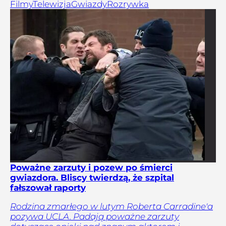
Filmy
Telewizja
Gwiazdy
Rozrywka
Poważne zarzuty i pozew po śmierci
gwiazdora. Bliscy twierdzą, że szpital
fałszował raporty
Rodzina zmarłego w lutym Roberta Carradine'a
pozywa UCLA. Padają poważne zarzuty