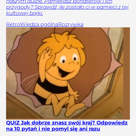
naszym quizie. Pamiętasz bohaterów i ich
przygody? Sprawdź, ile zostało ci w pamięci z tej
kultowej bajki.
Retro
Wiedza ogólna
Rozrywka
QUIZ Jak dobrze znasz swój kraj? Odpowiedz
na 10 pytań i nie pomyl się ani razu