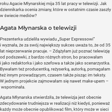
roku Agacie Młynarskiej mija 35 lat pracy w telewizji. Jak
dziennikarka ocenia zmiany, które w ostatnim czasie zaszły
w świecie mediów?
Agata Młynarska o telewizji
Prezenterka udzieliła wywiadu „Super Expressowi”
i wyznała, że za swój największy sukces uważa to, że od 35
lat nieprzerwanie pracuje. – Zdążyłam już poznać telewizję
od podszewki, z bardzo różnych stron, bo pracowałam
i jako redaktorka i jako szefowa a także jako scenarzystka.
Bywałam też producentką, reżyserką, autorką, pomagałam
też innym prowadzącym, czasem także pisząc im teksty.
W jednym projekcie zajmowałam się nawet make-upem –
wspominała.
Agata Młynarska stwierdziła, że telewizja jest obecnie
zdecydowanie trudniejsza w realizacji niż kiedyś, ponieważ
każdy może obecnie opublikować film, który może w sieci