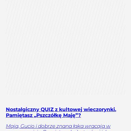
Nostalgiczny QUIZ z kultowej wieczorynki.
Pamiętasz „Pszczółkę Maję”?
Maja, Gucio i dobrze znana łąka wracają w