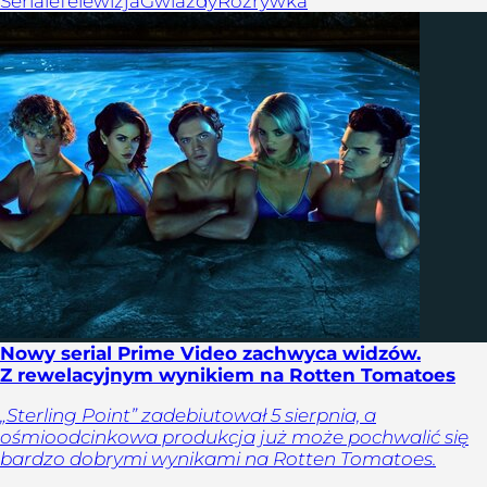
Seriale
Telewizja
Gwiazdy
Rozrywka
Nowy serial Prime Video zachwyca widzów.
Z rewelacyjnym wynikiem na Rotten Tomatoes
„Sterling Point” zadebiutował 5 sierpnia, a
ośmioodcinkowa produkcja już może pochwalić się
bardzo dobrymi wynikami na Rotten Tomatoes.