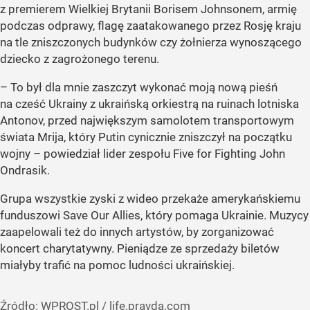
z premierem Wielkiej Brytanii Borisem Johnsonem, armię
podczas odprawy, flagę zaatakowanego przez Rosję kraju
na tle zniszczonych budynków czy żołnierza wynoszącego
dziecko z zagrożonego terenu.
– To był dla mnie zaszczyt wykonać moją nową pieśń
na cześć Ukrainy z ukraińską orkiestrą na ruinach lotniska
Antonov, przed największym samolotem transportowym
świata Mrija, który Putin cynicznie zniszczył na początku
wojny – powiedział lider zespołu Five for Fighting John
Ondrasik.
Grupa wszystkie zyski z wideo przekaże amerykańskiemu
funduszowi Save Our Allies, który pomaga Ukrainie. Muzycy
zaapelowali też do innych artystów, by zorganizować
koncert charytatywny. Pieniądze ze sprzedaży biletów
miałyby trafić na pomoc ludności ukraińskiej.
Źródło:
WPROST.pl
/
life.pravda.com