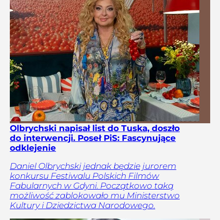
Olbrychski napisał list do Tuska, doszło
do interwencji. Poseł PiS: Fascynujące
odklejenie
Daniel Olbrychski jednak będzie jurorem
konkursu Festiwalu Polskich Filmów
Fabularnych w Gdyni. Początkowo taką
możliwość zablokowało mu Ministerstwo
Kultury i Dziedzictwa Narodowego.