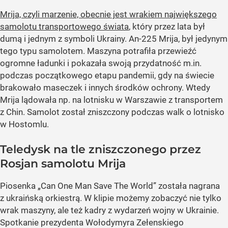
Mrija, czyli marzenie, obecnie jest wrakiem największego
samolotu transportowego świata
, który przez lata był
dumą i jednym z symboli Ukrainy. An-225 Mrija, był jedynym
tego typu samolotem. Maszyna potrafiła przewieźć
ogromne ładunki i pokazała swoją przydatność m.in.
podczas początkowego etapu pandemii, gdy na świecie
brakowało maseczek i innych środków ochrony. Wtedy
Mrija lądowała np. na lotnisku w Warszawie z transportem
z Chin. Samolot został zniszczony podczas walk o lotnisko
w Hostomlu.
Teledysk na tle zniszczonego przez
Rosjan samolotu Mrija
Piosenka „Can One Man Save The World” została nagrana
z ukraińską orkiestrą. W klipie możemy zobaczyć nie tylko
wrak maszyny, ale też kadry z wydarzeń wojny w Ukrainie.
Spotkanie prezydenta Wołodymyra Zełenskiego