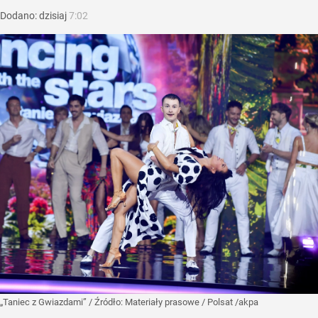
Dodano:
dzisiaj
7:02
„Taniec z Gwiazdami”
/ Źródło:
Materiały prasowe
/
Polsat /akpa