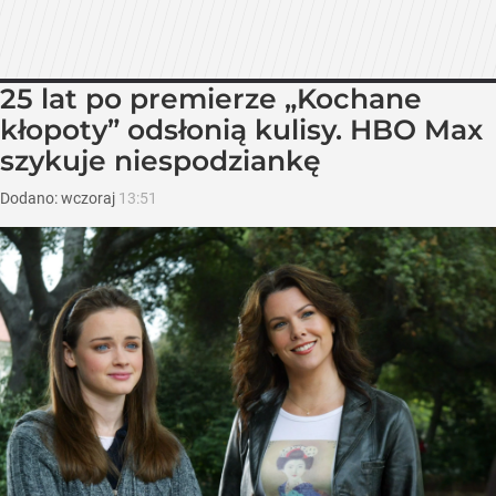
25 lat po premierze „Kochane
kłopoty” odsłonią kulisy. HBO Max
szykuje niespodziankę
Dodano:
wczoraj
13:51