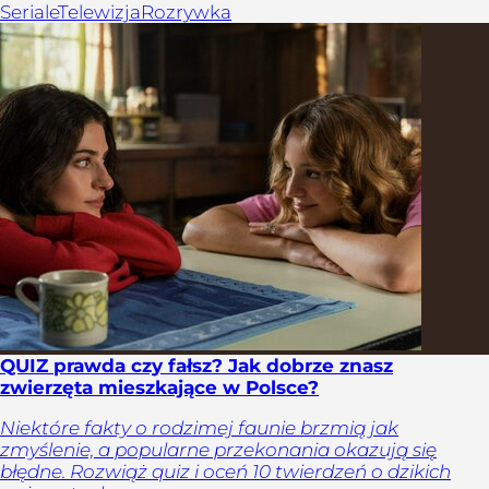
Seriale
Telewizja
Rozrywka
QUIZ prawda czy fałsz? Jak dobrze znasz
zwierzęta mieszkające w Polsce?
Niektóre fakty o rodzimej faunie brzmią jak
zmyślenie, a popularne przekonania okazują się
błędne. Rozwiąż quiz i oceń 10 twierdzeń o dzikich