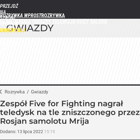
PRZEJDŹ
NA
ROZRYWKA WPROST
STRONĘ
FILMY
SERIALE
GWIAZDY
TELEWIZJA
QUIZY
GALERIE
GŁÓWNĄ
GWIAZDY
WPROST.PL
UBSKRYBUJ
ZALOGUJ
MENU
Rozrywka
/
Gwiazdy
Zespół Five for Fighting nagrał
teledysk na tle zniszczonego przez
Rosjan samolotu Mrija
Dodano:
13
lipca
2022
15:19