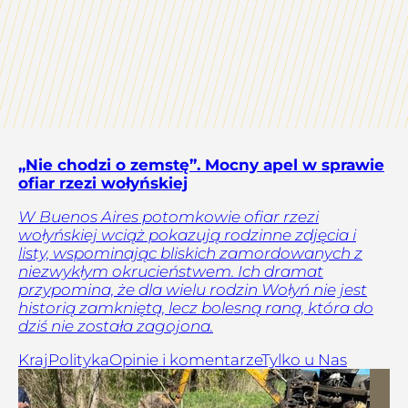
„Nie chodzi o zemstę”. Mocny apel w sprawie
ofiar rzezi wołyńskiej
W Buenos Aires potomkowie ofiar rzezi
wołyńskiej wciąż pokazują rodzinne zdjęcia i
listy, wspominając bliskich zamordowanych z
niezwykłym okrucieństwem. Ich dramat
przypomina, że dla wielu rodzin Wołyń nie jest
historią zamkniętą, lecz bolesną raną, która do
dziś nie została zagojona.
Kraj
Polityka
Opinie i komentarze
Tylko u Nas