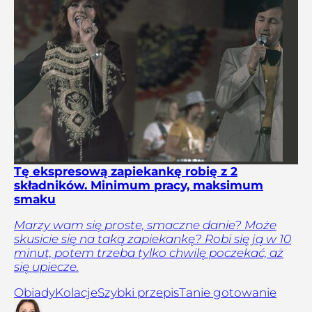
Tę ekspresową zapiekankę robię z 2
składników. Minimum pracy, maksimum
smaku
Marzy wam się proste, smaczne danie? Może
skusicie się na taką zapiekankę? Robi się ją w 10
minut, potem trzeba tylko chwilę poczekać, aż
się upiecze.
Obiady
Kolacje
Szybki przepis
Tanie gotowanie