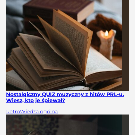
Nostalgiczny QUIZ muzyczny z hitów PRL-u.
Wiesz, kto je śpiewał?
Retro
Wiedza ogólna