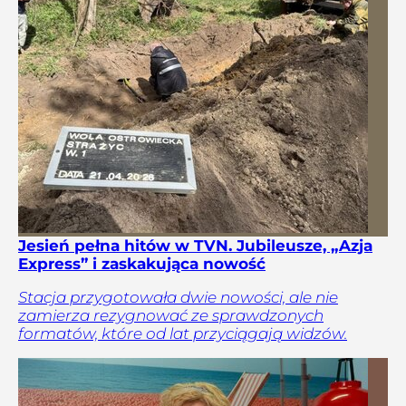
Jesień pełna hitów w TVN. Jubileusze, „Azja
Express” i zaskakująca nowość
Stacja przygotowała dwie nowości, ale nie
zamierza rezygnować ze sprawdzonych
formatów, które od lat przyciągają widzów.