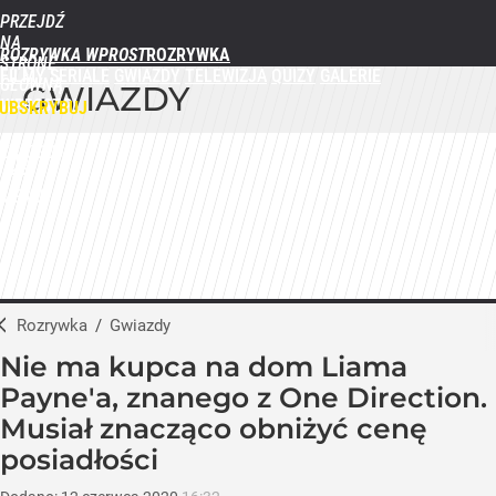
PRZEJDŹ
NA
ROZRYWKA WPROST
STRONĘ
FILMY
SERIALE
GWIAZDY
TELEWIZJA
QUIZY
GALERIE
GŁÓWNĄ
GWIAZDY
WPROST.PL
UBSKRYBUJ
ZALOGUJ
MENU
Rozrywka
/
Gwiazdy
Nie ma kupca na dom Liama
Payne'a, znanego z One Direction.
Musiał znacząco obniżyć cenę
posiadłości