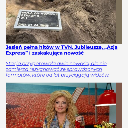
Jesień pełna hitów w TVN. Jubileusze, „Azja
Express” i zaskakująca nowość
Stacja przygotowała dwie nowości, ale nie
zamierza rezygnować ze sprawdzonych
formatów, które od lat przyciągają widzów.