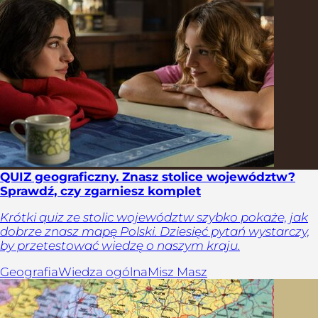
QUIZ geograficzny. Znasz stolice województw?
Sprawdź, czy zgarniesz komplet
Krótki quiz ze stolic województw szybko pokaże, jak
dobrze znasz mapę Polski. Dziesięć pytań wystarczy,
by przetestować wiedzę o naszym kraju.
Geografia
Wiedza ogólna
Misz Masz