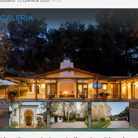
Dodano:
12
czerwca
2020
16:32