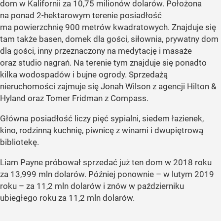
dom w Kalifornii za 10,75 milionów dolarów. Położona
na ponad 2-hektarowym terenie posiadłość
ma powierzchnię 900 metrów kwadratowych. Znajduje się
tam także basen, domek dla gości, siłownia, prywatny dom
dla gości, inny przeznaczony na medytację i masaże
oraz studio nagrań. Na terenie tym znajduje się ponadto
kilka wodospadów i bujne ogrody. Sprzedażą
nieruchomości zajmuje się Jonah Wilson z agencji Hilton &
Hyland oraz Tomer Fridman z Compass.
Główna posiadłość liczy pięć sypialni, siedem łazienek,
kino, rodzinną kuchnię, piwnicę z winami i dwupiętrową
bibliotekę.
Liam Payne próbował sprzedać już ten dom w 2018 roku
za 13,999 mln dolarów. Później ponownie – w lutym 2019
roku – za 11,2 mln dolarów i znów w październiku
ubiegłego roku za 11,2 mln dolarów.