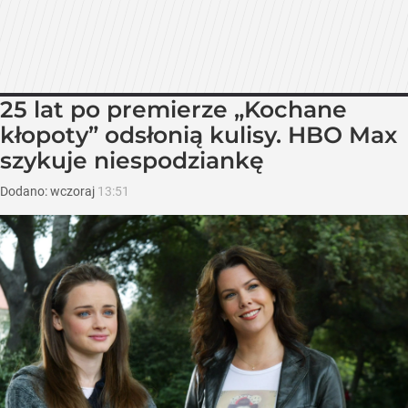
25 lat po premierze „Kochane
kłopoty” odsłonią kulisy. HBO Max
szykuje niespodziankę
Dodano:
wczoraj
13:51