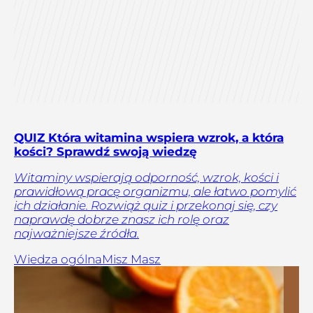
QUIZ Która witamina wspiera wzrok, a która
kości? Sprawdź swoją wiedzę
Witaminy wspierają odporność, wzrok, kości i
prawidłową pracę organizmu, ale łatwo pomylić
ich działanie. Rozwiąż quiz i przekonaj się, czy
naprawdę dobrze znasz ich rolę oraz
najważniejsze źródła.
Wiedza ogólna
Misz Masz