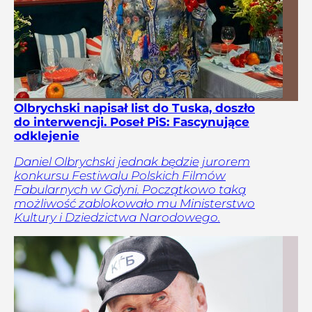
Olbrychski napisał list do Tuska, doszło
do interwencji. Poseł PiS: Fascynujące
odklejenie
Daniel Olbrychski jednak będzie jurorem
konkursu Festiwalu Polskich Filmów
Fabularnych w Gdyni. Początkowo taką
możliwość zablokowało mu Ministerstwo
Kultury i Dziedzictwa Narodowego.