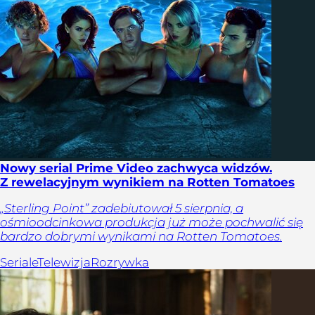
Nowy serial Prime Video zachwyca widzów.
Z rewelacyjnym wynikiem na Rotten Tomatoes
„Sterling Point” zadebiutował 5 sierpnia, a
ośmioodcinkowa produkcja już może pochwalić się
bardzo dobrymi wynikami na Rotten Tomatoes.
Seriale
Telewizja
Rozrywka