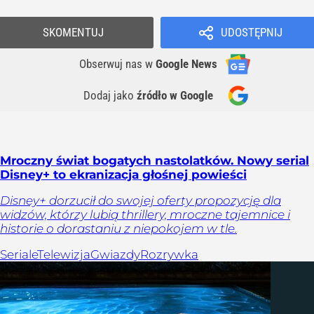
SKOMENTUJ
UDOSTĘPNIJ
Obserwuj nas
w
Google News
Dodaj jako
źródło w Google
Mroczny świat bogatych nastolatków. Nowy serial
Disney+ to ekranizacja głośnej powieści
Disney+ dorzucił do swojej oferty propozycję dla
widzów, którzy lubią thrillery, mroczne tajemnice i
historie o dorastaniu z niepokojem w tle.
Seriale
Telewizja
Gwiazdy
Rozrywka