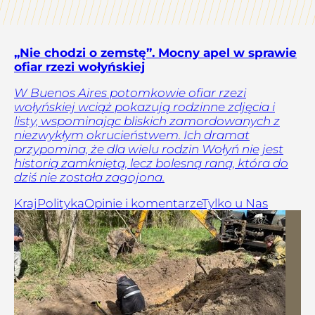
„Nie chodzi o zemstę”. Mocny apel w sprawie
ofiar rzezi wołyńskiej
W Buenos Aires potomkowie ofiar rzezi
wołyńskiej wciąż pokazują rodzinne zdjęcia i
listy, wspominając bliskich zamordowanych z
niezwykłym okrucieństwem. Ich dramat
przypomina, że dla wielu rodzin Wołyń nie jest
historią zamkniętą, lecz bolesną raną, która do
dziś nie została zagojona.
Kraj
Polityka
Opinie i komentarze
Tylko u Nas