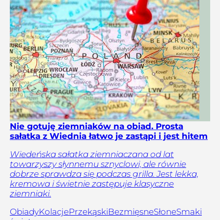
Nie gotuję ziemniaków na obiad. Prosta
sałatka z Wiednia łatwo je zastąpi i jest hitem
Wiedeńska sałatka ziemniaczana od lat
towarzyszy słynnemu sznyclowi, ale równie
dobrze sprawdza się podczas grilla. Jest lekka,
kremowa i świetnie zastępuje klasyczne
ziemniaki.
Obiady
Kolacje
Przekąski
Bezmięsne
Słone
Smaki