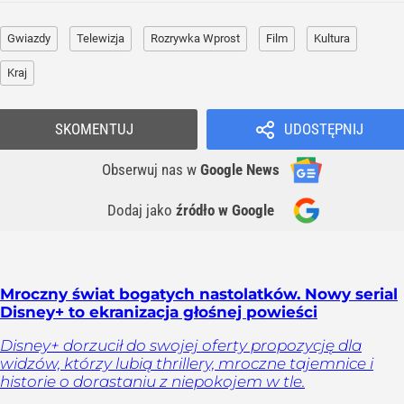
Gwiazdy
Telewizja
Rozrywka Wprost
Film
Kultura
Kraj
SKOMENTUJ
UDOSTĘPNIJ
Obserwuj nas
w
Google News
Dodaj jako
źródło w Google
Mroczny świat bogatych nastolatków. Nowy serial
Disney+ to ekranizacja głośnej powieści
Disney+ dorzucił do swojej oferty propozycję dla
widzów, którzy lubią thrillery, mroczne tajemnice i
historie o dorastaniu z niepokojem w tle.