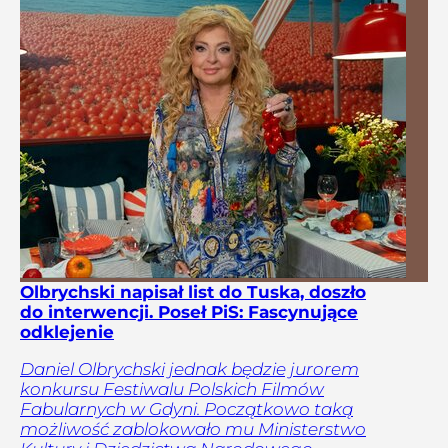
Olbrychski napisał list do Tuska, doszło
do interwencji. Poseł PiS: Fascynujące
odklejenie
Daniel Olbrychski jednak będzie jurorem
konkursu Festiwalu Polskich Filmów
Fabularnych w Gdyni. Początkowo taką
możliwość zablokowało mu Ministerstwo