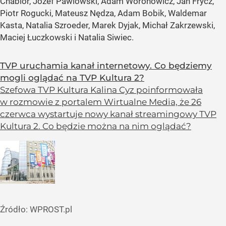
Chabior, Józef Pawlowski, Adam Woronowicz, Jan Frycz,
Piotr Rogucki, Mateusz Nędza, Adam Bobik, Waldemar
Kasta, Natalia Szroeder, Marek Dyjak, Michał Zakrzewski,
Maciej Łuczkowski i Natalia Siwiec.
TVP uruchamia kanał internetowy. Co będziemy
mogli oglądać na TVP Kultura 2?
Szefowa TVP Kultura Kalina Cyz poinformowała
w rozmowie z portalem Wirtualne Media, że 26
czerwca wystartuje nowy kanał streamingowy TVP
Kultura 2. Co będzie można na nim oglądać?
Źródło:
WPROST.pl