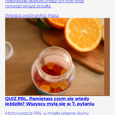
naprawdę dobrze znasz ich rolę oraz
najważniejsze źródła.
Wiedza ogólna
Misz Masz
QUIZ PRL. Pamiętasz czym się wtedy
jeździło? Wszyscy mylą się w 7. pytaniu
Motoryzacja PRL-u miała własne ikony,