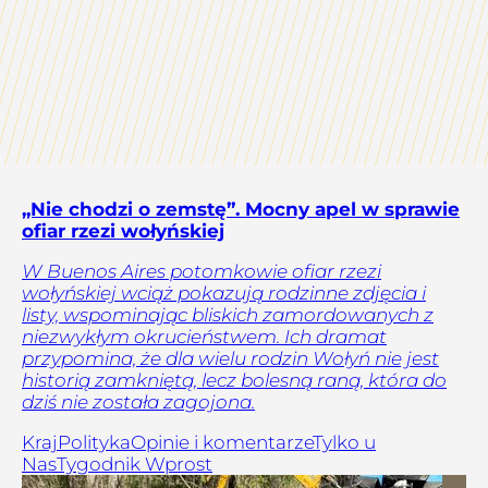
„Nie chodzi o zemstę”. Mocny apel w sprawie
ofiar rzezi wołyńskiej
W Buenos Aires potomkowie ofiar rzezi
wołyńskiej wciąż pokazują rodzinne zdjęcia i
listy, wspominając bliskich zamordowanych z
niezwykłym okrucieństwem. Ich dramat
przypomina, że dla wielu rodzin Wołyń nie jest
historią zamkniętą, lecz bolesną raną, która do
dziś nie została zagojona.
Kraj
Polityka
Opinie i komentarze
Tylko u
Nas
Tygodnik Wprost