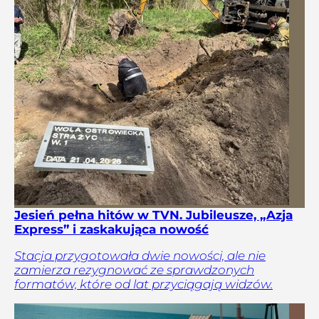
Jesień pełna hitów w TVN. Jubileusze, „Azja
Express” i zaskakująca nowość
Stacja przygotowała dwie nowości, ale nie
zamierza rezygnować ze sprawdzonych
formatów, które od lat przyciągają widzów.