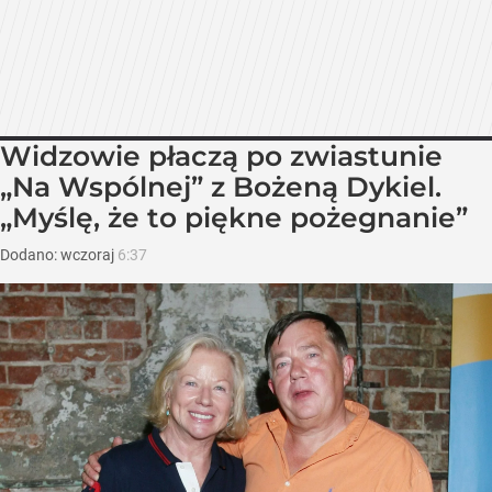
Widzowie płaczą po zwiastunie
„Na Wspólnej” z Bożeną Dykiel.
„Myślę, że to piękne pożegnanie”
Dodano:
wczoraj
6:37