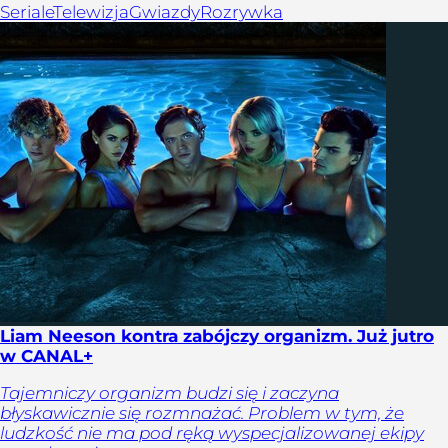
Seriale
Telewizja
Gwiazdy
Rozrywka
Liam Neeson kontra zabójczy organizm. Już jutro
w CANAL+
Tajemniczy organizm budzi się i zaczyna
błyskawicznie się rozmnażać. Problem w tym, że
ludzkość nie ma pod ręką wyspecjalizowanej ekipy