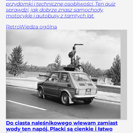
przydomki i techniczne osobliwości. Ten quiz
sprawdzi, jak dobrze znasz samochody,
motocykle i autobusy z tamtych lat.
Retro
Wiedza ogólna
Do ciasta naleśnikowego wlewam zamiast
wody ten napój. Placki są cienkie i łatwo