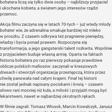
bohatera liczą się tylko dwie osoby – najbliższy przyjaciel
i ukochana kobieta, a światem jego interesów rządzi
przemoc.
Akcja filmu zaczyna się w latach 70-tych – już wtedy młody
bohater wie, że adrenalina smakuje bardziej niż mleko
w proszku. Z czasem odkrywa też pragnienie pieniędzy,
władzy i bycia ponad prawem. Rozpoczyna się
transformacja, a jego gangsterski talent rozkwita. Wspólnie
z przyjacielem buduje własną armię. Oparta na faktach
historia bohatera po raz pierwszy pokazuje prawdziwe
oblicze polskich mafiosów: zaczynali w kreszowych
dresach i stworzyli organizację przestępczą, która przez
chwilę panowała nad całym krajem. Finał tej historii
nie został jednak napisany pociskami i krwią – czasem
słowo rani mocniej niż kula, a miłość i przyjaźń mogą być
lekarstwem, nawet w najbardziej okrutnych rękach.
W filmie zagrali: Tomasz Włosok, Marcin Kowalczyk, Janusz