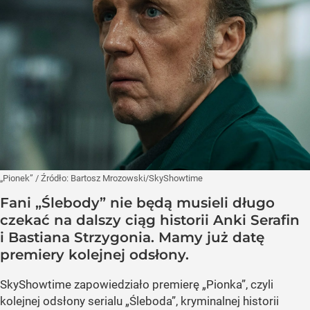
„Pionek”
/ Źródło:
Bartosz Mrozowski/SkyShowtime
Fani „Ślebody” nie będą musieli długo
czekać na dalszy ciąg historii Anki Serafin
i Bastiana Strzygonia. Mamy już datę
premiery kolejnej odsłony.
SkyShowtime zapowiedziało premierę „Pionka”, czyli
kolejnej odsłony serialu „Śleboda”, kryminalnej historii