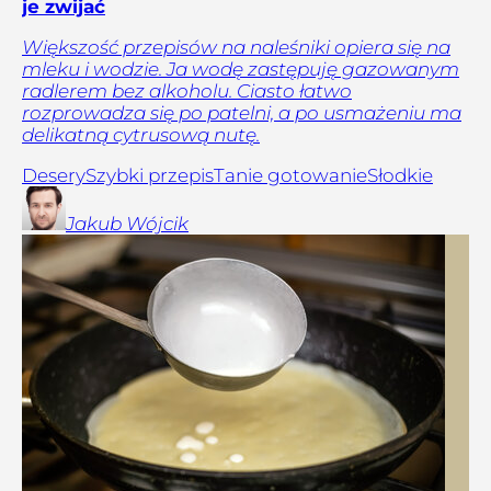
je zwijać
Większość przepisów na naleśniki opiera się na
mleku i wodzie. Ja wodę zastępuję gazowanym
radlerem bez alkoholu. Ciasto łatwo
rozprowadza się po patelni, a po usmażeniu ma
delikatną cytrusową nutę.
Desery
Szybki przepis
Tanie gotowanie
Słodkie
Jakub
Wójcik