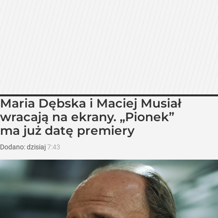
Maria Dębska i Maciej Musiał
wracają na ekrany. „Pionek”
ma już datę premiery
Dodano:
dzisiaj
7:43