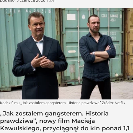
Dodano:
5
czerwca
2020
15:44
Kadr z filmu „Jak zostałem gangsterem. Historia prawdziwa”
Źródło:
Netflix
„Jak zostałem gangsterem. Historia
prawdziwa”, nowy film Macieja
Kawulskiego, przyciągnął do kin ponad 1,1