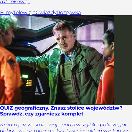
ratunkowej.
Filmy
Telewizja
Gwiazdy
Rozrywka
QUIZ geograficzny. Znasz stolice województw?
Sprawdź, czy zgarniesz komplet
Krótki quiz ze stolic województw szybko pokaże, jak
dobrze znasz mapę Polski. Dziesięć pytań wystarczy,