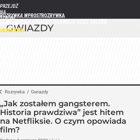
PRZEJDŹ
NA
ROZRYWKA WPROST
STRONĘ
FILMY
SERIALE
GWIAZDY
TELEWIZJA
QUIZY
GALERIE
GŁÓWNĄ
GWIAZDY
WPROST.PL
UBSKRYBUJ
ZALOGUJ
MENU
Rozrywka
/
Gwiazdy
„Jak zostałem gangsterem.
Historia prawdziwa” jest hitem
na Netfliksie. O czym opowiada
film?