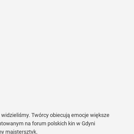
e widzieliśmy. Twórcy obiecują emocje większe
entowanym na forum polskich kin w Gdyni
jny majstersztyk.