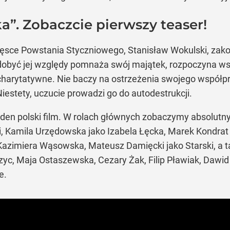
a”. Zobaczcie pierwszy teaser!
lęsce Powstania Styczniowego, Stanisław Wokulski, zako
 zdobyć jej względy pomnaża swój majątek, rozpoczyna ws
 charytatywne. Nie baczy na ostrzeżenia swojego współ
iestety, uczucie prowadzi go do autodestrukcji.
żaden polski film. W rolach głównych zobaczymy absolutn
i, Kamila Urzędowska jako Izabela Łęcka, Marek Kondrat 
Kazimiera Wąsowska, Mateusz Damięcki jako Starski, a
zyc, Maja Ostaszewska, Cezary Żak, Filip Pławiak, Dawid 
e.