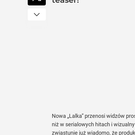
teaser!
Nowa „Lalka” przenosi widzów pros
niż w serialowych hitach i wizual
zwiastunie już wiadomo, że produkcj