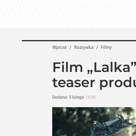
Wprost
/
Rozrywka
/
Filmy
Film „Lalka
teaser produ
Dodano:
5
lutego
15:00