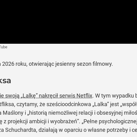
Tube
ia 2026 roku, otwierając jesienny sezon filmowy.
ksa
swoją „Lalkę” nakręcił serwis Netflix
. W tym wypadku b
liksa, czytamy, że sześcioodcinkowa „Lalka” jest „współ
Maślony i „historią niemożliwej relacji i obsesyjnej mił
 z projekcji ambicji i wyobrażeń”. „Pełne psychologiczn
 Schuchardta, działają w oparciu o własne potrzeby i ce