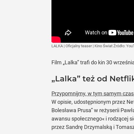
LALKA | Oficjalny teaser | Kino Świat
Źródło:
You
Film „Lalka” trafi do kin 30 wrześn
„Lalka” też od Netfli
Przypomnijmy, w tym samym czasie 
W opisie, udostępnionym przez Netf
Bolesława Prusa” w reżyserii Pawła 
awansu społecznego« i rodzącej się
przez Sandrę Drzymalską i Tomasza