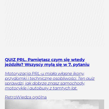
QUIZ PRL. Pamiętasz czym się wtedy
jeździło? Wszyscy mylą się w 7. pytaniu
Motoryzacja PRL-u miała własne ikony,
przydomki i techniczne osobliwości. Ten quiz
sprawdzi, jak dobrze znasz samochody,
motocykle i autobusy z tamtych lat.
Retro
Wiedza ogólna