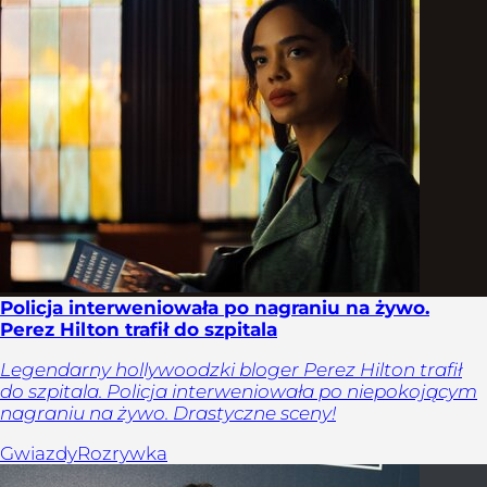
Policja interweniowała po nagraniu na żywo.
Perez Hilton trafił do szpitala
Legendarny hollywoodzki bloger Perez Hilton trafił
do szpitala. Policja interweniowała po niepokojącym
nagraniu na żywo. Drastyczne sceny!
Gwiazdy
Rozrywka