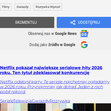
Filmy
Gwiazdy
Rozrywka Wprost
SKOMENTUJ
UDOSTĘPNIJ
Obserwuj nas
w
Google News
Dodaj jako
źródło w Google
Netflix pokazał największe serialowe hity 2026
roku. Ten tytuł zdeklasował konkurencję
Netflix odsłonił karty. Te seriale najchętniej oglądamy
w 2026 roku. Przynajmniej jak dotąd. Jeden z nich
pobił rekord.
Seriale
Telewizja
Gwiazdy
Rozrywka