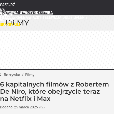
PRZEJDŹ
NA
ROZRYWKA WPROST
STRONĘ
FILMY
SERIALE
GWIAZDY
TELEWIZJA
QUIZY
GALERIE
GŁÓWNĄ
FILMY
WPROST.PL
UBSKRYBUJ
ZALOGUJ
MENU
Rozrywka
/
Filmy
6 kapitalnych filmów z Robertem
De Niro, które obejrzycie teraz
na Netflix i Max
Dodano:
25
marca
2025
9:27