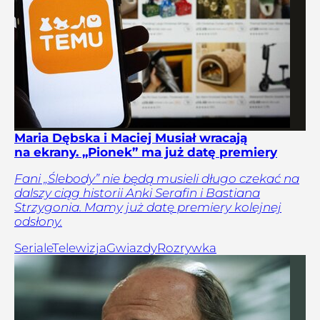
Maria Dębska i Maciej Musiał wracają
na ekrany. „Pionek” ma już datę premiery
Fani „Ślebody” nie będą musieli długo czekać na
dalszy ciąg historii Anki Serafin i Bastiana
Strzygonia. Mamy już datę premiery kolejnej
odsłony.
Seriale
Telewizja
Gwiazdy
Rozrywka