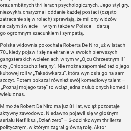
oraz ambitnych thrillerach psychologicznych. Jego styl gry,
niezwykła charyzma i oddanie każdej postaci (często
zatracanie się w rolach) sprawiają, że miliony widzów
na całym świecie – w tym także w Polsce – darzą
go ogromnym szacunkiem i sympatią.
Polska widownia pokochała Roberta De Niro już w latach
70., kiedy pojawił się na ekranie w swoich pierwszych
gangsterskich wcieleniach, w tym w „Ojcu Chrzestnym II”
czy „Chłopcach z ferajny”. Nie można zapomnieć też o jego
kultowej roli w „Taksówkarzu”, która wyniosła go na sam
szczyt. Potem pokazał również swój komediowy talent –
„Poznaj mojego tatę” to wciąż jedna z ulubionych komedii
wielu z nas.
Mimo że Robert De Niro ma już 81 lat, wciąż pozostaje
aktywny zawodowo. Niedawno pojawił się w głośnym
serialu Netfliksa „Dzień zero” – 6-odcinkowym thrillerze
politycznym, w którym zagrał główną rolę. Aktor