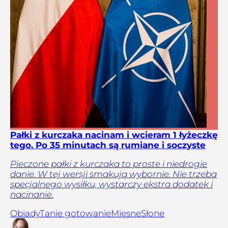
Pałki z kurczaka nacinam i wcieram 1 łyżeczkę
tego. Po 35 minutach są rumiane i soczyste
Pieczone pałki z kurczaka to proste i niedrogie
danie. W tej wersji smakują wybornie. Nie trzeba
specjalnego wysiłku, wystarczy ekstra dodatek i
nacinanie.
Obiady
Tanie gotowanie
Mięsne
Słone