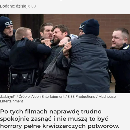
Dodano:
dzisiaj
6:03
„Labirynt”
/ Źródło:
Alcon Entertainment / 8:38 Productions / Madhouse
Entertainment
Po tych filmach naprawdę trudno
spokojnie zasnąć i nie muszą to być
horrory pełne krwiożerczych potworów.