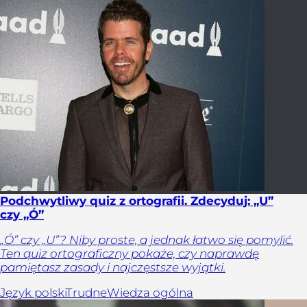
Podchwytliwy quiz z ortografii. Zdecyduj: „U”
czy „Ó”
„Ó” czy „U”? Niby proste, a jednak łatwo się pomylić.
Ten quiz ortograficzny pokaże, czy naprawdę
pamiętasz zasady i najczęstsze wyjątki.
Język polski
Trudne
Wiedza ogólna