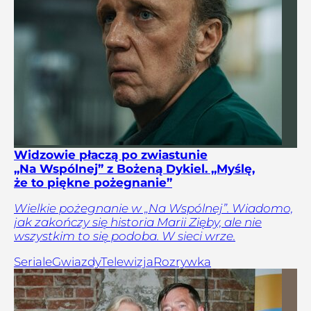
Widzowie płaczą po zwiastunie
„Na Wspólnej” z Bożeną Dykiel. „Myślę,
że to piękne pożegnanie”
Wielkie pożegnanie w „Na Wspólnej”. Wiadomo,
jak zakończy się historia Marii Zięby, ale nie
wszystkim to się podoba. W sieci wrze.
Seriale
Gwiazdy
Telewizja
Rozrywka