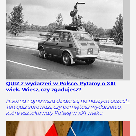
QUIZ z wydarzeń w Polsce. Pytamy o XXI
wiek. Wiesz, czy zgadujesz?
Historia najnowsza działa się na naszych oczach.
Ten quiz sprawdzi, czy pamiętasz wydarzenia,
które kształtowały Polskę w XXI wieku.