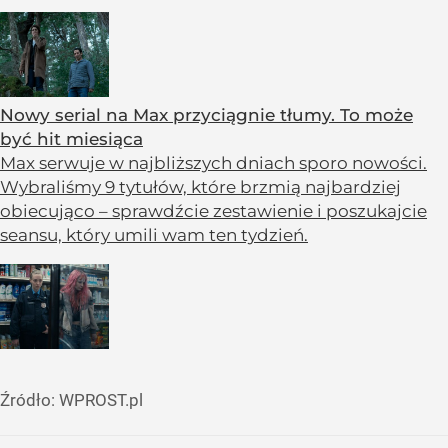
Nowy serial na Max przyciągnie tłumy. To może
być hit miesiąca
Max serwuje w najbliższych dniach sporo nowości.
Wybraliśmy 9 tytułów, które brzmią najbardziej
obiecująco – sprawdźcie zestawienie i poszukajcie
seansu, który umili wam ten tydzień.
Źródło:
WPROST.pl