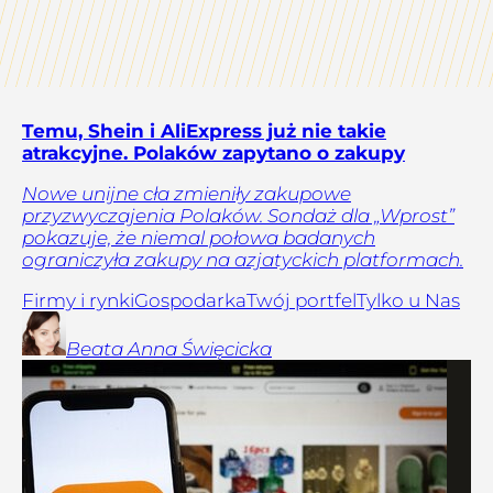
Temu, Shein i AliExpress już nie takie
atrakcyjne. Polaków zapytano o zakupy
Nowe unijne cła zmieniły zakupowe
przyzwyczajenia Polaków. Sondaż dla „Wprost”
pokazuje, że niemal połowa badanych
ograniczyła zakupy na azjatyckich platformach.
Firmy i rynki
Gospodarka
Twój portfel
Tylko u Nas
Beata Anna
Święcicka