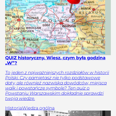
QUIZ historyczny. Wiesz, czym była godzina
„W”?
To jeden z najważniejszych rozdziałów w historii
Polski. Czy pamiętasz nie tylko podstawowe
daty, ale również nazwiska dowódców, miejsca
walk i powstańcze symbole? Ten quiz o
Powstaniu Warszawskim dokładnie sprawdzi
twoją wiedzę.
Historia
Wiedza ogólna