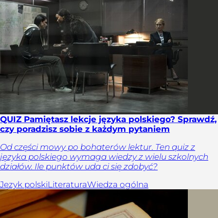
QUIZ Pamiętasz lekcje języka polskiego? Sprawdź,
czy poradzisz sobie z każdym pytaniem
Od części mowy po bohaterów lektur. Ten quiz z
języka polskiego wymaga wiedzy z wielu szkolnych
działów. Ile punktów uda ci się zdobyć?
Język polski
Literatura
Wiedza ogólna