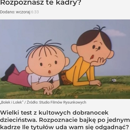
Rozpoznasz te kadry?
Dodano:
wczoraj
6:33
„Bolek i Lolek”
/ Źródło:
Studio Filmów Rysunkowych
Wielki test z kultowych dobranocek
dzieciństwa. Rozpoznacie bajkę po jednym
kadrze Ile tytułów uda wam się odgadnąć?