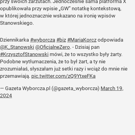
przy swoich zarzutach. Jednocześnie sama platforma X
opublikowała przy wpisie „GW” notatkę kontekstową,
w której jednoznacznie wskazano na ironię wpisów
Stanowskiego.
Dziennikarka
#wyborcza
#biz
#MariaKorcz
odpowiada
@K_Stanowski
@OficjalneZero
. - Dzisiaj pan
#KrzysztofStanowski
mówi, że to wszystko były żarty.
Podobne wytłumaczenia, że to był żart, a ty nie
zrozumiałaś, słyszałam już setki razy i wciąż do mnie nie
przemawiają.
pic.twitter.com/zQ9YtxeFKa
— Gazeta Wyborcza.pl (@gazeta_wyborcza)
March 19,
2024