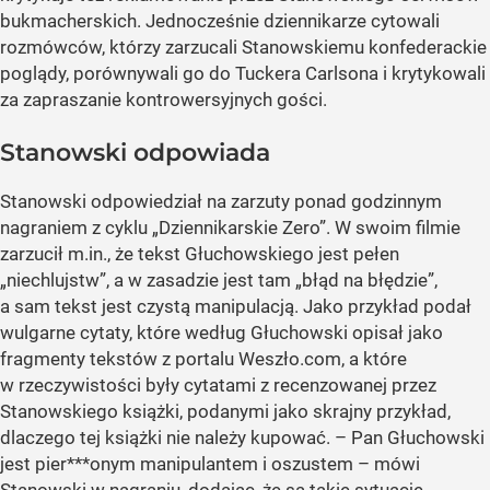
bukmacherskich. Jednocześnie dziennikarze cytowali
rozmówców, którzy zarzucali Stanowskiemu konfederackie
poglądy, porównywali go do Tuckera Carlsona i krytykowali
za zapraszanie kontrowersyjnych gości.
Stanowski odpowiada
Stanowski odpowiedział na zarzuty ponad godzinnym
nagraniem z cyklu „Dziennikarskie Zero”. W swoim filmie
zarzucił m.in., że tekst Głuchowskiego jest pełen
„niechlujstw”, a w zasadzie jest tam „błąd na błędzie”,
a sam tekst jest czystą manipulacją. Jako przykład podał
wulgarne cytaty, które według Głuchowski opisał jako
fragmenty tekstów z portalu Weszło.com, a które
w rzeczywistości były cytatami z recenzowanej przez
Stanowskiego książki, podanymi jako skrajny przykład,
dlaczego tej książki nie należy kupować. – Pan Głuchowski
jest pier***onym manipulantem i oszustem – mówi
Stanowski w nagraniu, dodając, że są takie sytuacje,