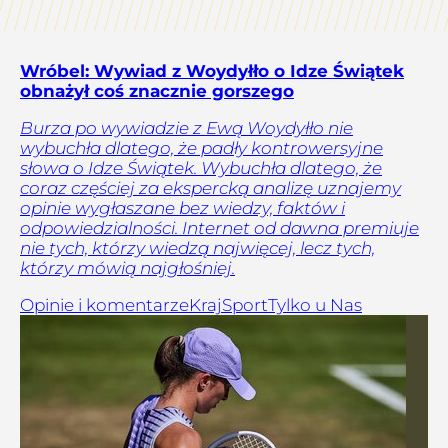
Wróbel: Wywiad z Woydyłło o Idze Świątek
obnażył coś znacznie gorszego
Burza po wywiadzie z Ewą Woydyłło nie
wybuchła dlatego, że padły kontrowersyjne
słowa o Idze Świątek. Wybuchła dlatego, że
coraz częściej za ekspercką analizę uznajemy
opinie wygłaszane bez wiedzy, faktów i
odpowiedzialności. Internet od dawna premiuje
nie tych, którzy wiedzą najwięcej, lecz tych,
którzy mówią najgłośniej.
Opinie i komentarze
Kraj
Sport
Tylko u Nas