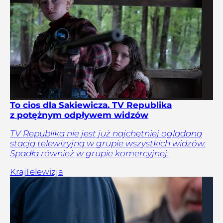
To cios dla Sakiewicza. TV Republika
z potężnym odpływem widzów
TV Republika nie jest już najchętniej oglądaną
stacją telewizyjną w grupie wszystkich widzów.
Spadła również w grupie komercyjnej.
Kraj
Telewizja