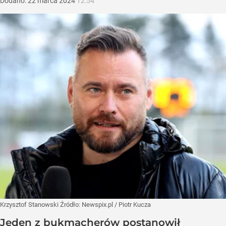
Dodano:
22
marca
2024
12:54
Krzysztof Stanowski
Źródło:
Newspix.pl
/
Piotr Kucza
Jeden z bukmacherów postanowił