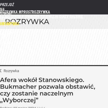
PRZEJDŹ
NA
ROZRYWKA WPROST
STRONĘ
FILMY
SERIALE
GWIAZDY
TELEWIZJA
QUIZY
GALERIE
GŁÓWNĄ
ROZRYWKA
WPROST.PL
UBSKRYBUJ
ZALOGUJ
MENU
Rozrywka
Afera wokół Stanowskiego.
Bukmacher pozwala obstawić,
czy zostanie naczelnym
„Wyborczej”