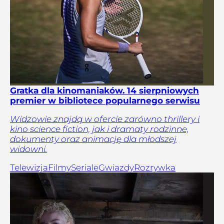
Gratka dla kinomaniaków. 14 sierpniowych
premier w bibliotece popularnego serwisu
Widzowie znajdą w ofercie zarówno thrillery i
kino science fiction, jak i dramaty rodzinne,
dokumenty oraz animację dla młodszej
widowni.
Telewizja
Filmy
Seriale
Gwiazdy
Rozrywka