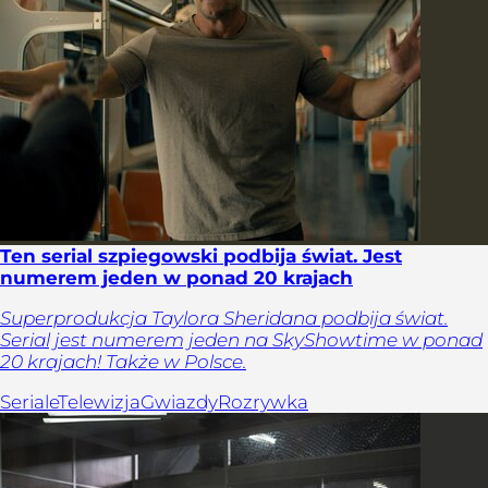
Ten serial szpiegowski podbija świat. Jest
numerem jeden w ponad 20 krajach
Superprodukcja Taylora Sheridana podbija świat.
Serial jest numerem jeden na SkyShowtime w ponad
20 krajach! Także w Polsce.
Seriale
Telewizja
Gwiazdy
Rozrywka