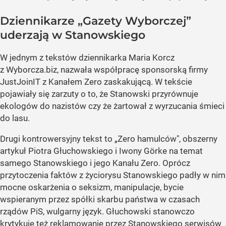
Dziennikarze „Gazety Wyborczej”
uderzają w Stanowskiego
W jednym z tekstów dziennikarka Maria Korcz
z Wyborcza.biz, nazwała współpracę sponsorską firmy
JustJoinIT z Kanałem Zero zaskakującą. W tekście
pojawiały się zarzuty o to, że Stanowski przyrównuje
ekologów do nazistów czy że żartował z wyrzucania śmieci
do lasu.
Drugi kontrowersyjny tekst to „Zero hamulców", obszerny
artykuł Piotra Głuchowskiego i Iwony Görke na temat
samego Stanowskiego i jego Kanału Zero. Oprócz
przytoczenia faktów z życiorysu Stanowskiego padły w nim
mocne oskarżenia o seksizm, manipulacje, bycie
wspieranym przez spółki skarbu państwa w czasach
rządów PiS, wulgarny język. Głuchowski stanowczo
krytykuje też reklamowanie przez Stanowskiego serwisów