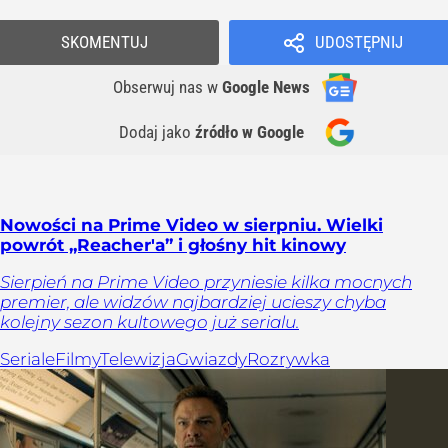
SKOMENTUJ
UDOSTĘPNIJ
Obserwuj nas
w
Google News
Dodaj jako
źródło w Google
Nowości na Prime Video w sierpniu. Wielki
powrót „Reacher'a” i głośny hit kinowy
Sierpień na Prime Video przyniesie kilka mocnych
premier, ale widzów najbardziej ucieszy chyba
kolejny sezon kultowego już serialu.
Seriale
Filmy
Telewizja
Gwiazdy
Rozrywka