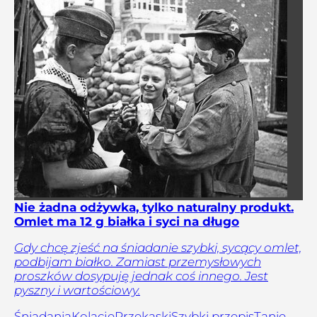
Nie żadna odżywka, tylko naturalny produkt.
Omlet ma 12 g białka i syci na długo
Gdy chcę zjeść na śniadanie szybki, sycący omlet,
podbijam białko. Zamiast przemysłowych
proszków dosypuję jednak coś innego. Jest
pyszny i wartościowy.
Śniadania
Kolacje
Przekąski
Szybki przepis
Tanie