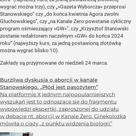
wygrać można trzy), czy „»Gazeta Wyborcza«
przeprosi
Stanowskiego
” czy „do końca kwietnia Agora zwolni
Głuchowskiego”, czy „na Kanale Zero powstanie cykliczny
program ośmieszający »GW«”, czy „Krzysztof Stanowski
zostanie redaktorem naczelnym »GW« do końca 2024
roku” (najwyższy kurs, za jedną postawioną złotówkę
można wygrać blisko 10).
Zakłady są przyjmowane do niedzieli 24 marca.
Burzliwa dyskusja o aborcji w kanale
Stanowskiego. „Płód jest pasożytem”
Na platformie X jednym najpopularniejszych
wyszukań jest to odnoszące się do fragmentu
wypowiedzi ekspertki, zaproszonej do udziału
w debacie nt. aborcji w Kanale Zero. Ginekolożka
mówiła o ciąży „z punktu widzenia biologii”