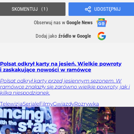
SKOMENTUJ
UDOSTĘPNIJ
1
Obserwuj nas
w
Google News
Dodaj jako
źródło w Google
Polsat odkrył karty na jesień. Wielkie powroty
i zaskakujące nowości w ramówce
Polsat odkrył karty przed jesiennym sezonem. W
ramówce znalazły się zarówno wielkie powroty, jak i
kilka niespodzianek.
Telewizja
Seriale
Filmy
Gwiazdy
Rozrywka