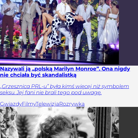
Nazywali ją „polską Marilyn Monroe”. Ona nigdy
nie chciała być skandalistką
„Grzesznica PRL-u” była kimś więcej niż symbolem
seksu. Jej fani nie brali tego pod uwagę.
Gwiazdy
Filmy
Telewizja
Rozrywka