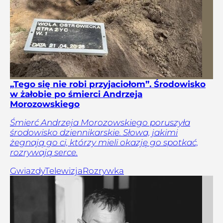
„Tego się nie robi przyjaciołom”. Środowisko
w żałobie po śmierci Andrzeja
Morozowskiego
Śmierć Andrzeja Morozowskiego poruszyła
środowisko dziennikarskie. Słowa, jakimi
żegnają go ci, którzy mieli okazję go spotkać,
rozrywają serce.
Gwiazdy
Telewizja
Rozrywka