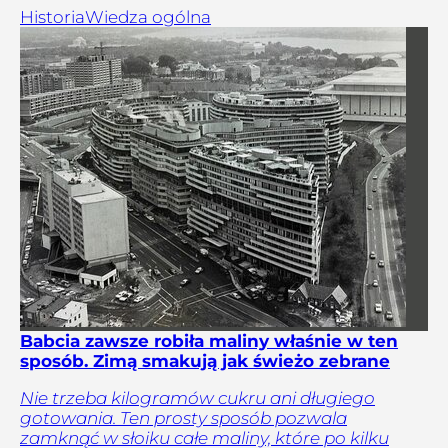
Historia
Wiedza ogólna
Babcia zawsze robiła maliny właśnie w ten
sposób. Zimą smakują jak świeżo zebrane
Nie trzeba kilogramów cukru ani długiego
gotowania. Ten prosty sposób pozwala
zamknąć w słoiku całe maliny, które po kilku