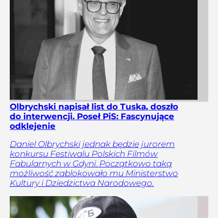
Olbrychski napisał list do Tuska, doszło
do interwencji. Poseł PiS: Fascynujące
odklejenie
Daniel Olbrychski jednak będzie jurorem
konkursu Festiwalu Polskich Filmów
Fabularnych w Gdyni. Początkowo taką
możliwość zablokowało mu Ministerstwo
Kultury i Dziedzictwa Narodowego.