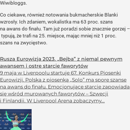
Wiwibloggs.
Co ciekawe, również notowania bukmacherskie Blanki
wzrosły. Ich zdaniem, wokalistka ma 63 proc. szans
na awans do finału. Tam już poradzi sobie znacznie gorzej –
typują, że trafi na 25. miejsce, mając mniej niż 1 proc.
szans na zwycięstwo.
Rusza Eurowizja 2023. „Bejba” z niemal pewnym
awansem i ostre starcie faworytów
9 maja w Liverpoolu startuje 67. Konkurs Piosenki
Eurowizji. Polska z piosenką „Solo” ma spore szanse
na awans do finału. Emocjonujące starcie zapowiada
się wśród murowanych faworytów – Szwecji
i Finlandii. W Liverpool Arena zobaczymy...