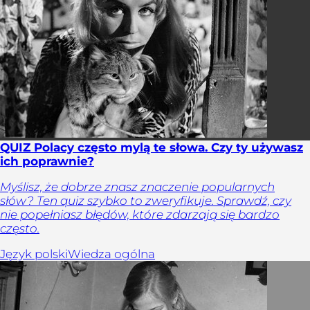
QUIZ Polacy często mylą te słowa. Czy ty używasz
ich poprawnie?
Myślisz, że dobrze znasz znaczenie popularnych
słów? Ten quiz szybko to zweryfikuje. Sprawdź, czy
nie popełniasz błędów, które zdarzają się bardzo
często.
Język polski
Wiedza ogólna