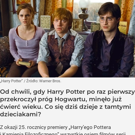
„Harry Potter”
/ Źródło:
Warner Bros.
Od chwili, gdy Harry Potter po raz pierwszy
przekroczył próg Hogwartu, minęło już
ćwierć wieku. Co się dziś dzieje z tamtymi
dzieciakami?
Z okazji 25. rocznicy premiery „Harry’ego Pottera
i Kamienia Filozoficznego” wszystkie osiem filmów serii