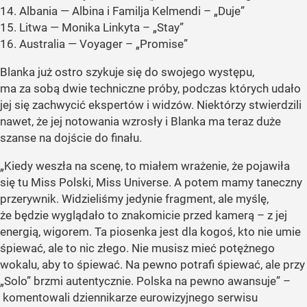
14. Albania — Albina i Familja Kelmendi – „Duje”
15. Litwa — Monika Linkyta – „Stay”
16. Australia — Voyager – „Promise”
Blanka już ostro szykuje się do swojego występu,
ma za sobą dwie techniczne próby, podczas których udało
jej się zachwycić ekspertów i widzów. Niektórzy stwierdzili
nawet, że jej notowania wzrosły i Blanka ma teraz duże
szanse na dojście do finału.
„Kiedy weszła na scenę, to miałem wrażenie, że pojawiła
się tu Miss Polski, Miss Universe. A potem mamy taneczny
przerywnik. Widzieliśmy jedynie fragment, ale myślę,
że będzie wyglądało to znakomicie przed kamerą – z jej
energią, wigorem. Ta piosenka jest dla kogoś, kto nie umie
śpiewać, ale to nic złego. Nie musisz mieć potężnego
wokalu, aby to śpiewać. Na pewno potrafi śpiewać, ale przy
„Solo” brzmi autentycznie. Polska na pewno awansuje” –
komentowali dziennikarze eurowizyjnego serwisu