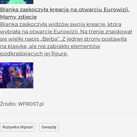
Blanka zaskoczyła kreacją na otwarciu Eurowizji.
Mamy zdjęcie
Blanka zaskoczyła widzów swoją kreację, którą
wybrała na otwarcie Eurowizji. Na trenie znajdował
się wielki napis „Bejba”. Z jednej strony postawiła
na klasykę, ale nie zabrakło elementów
podkreślających jej figurę.
Źródło:
WPROST.pl
Rozrywka Wprost
Gwiazdy