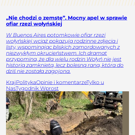
„Nie chodzi o zemstę”. Mocny apel w sprawie
ofiar rzezi wołyńskiej
W Buenos Aires potomkowie ofiar rzezi
wołyńskiej wciąż pokazują rodzinne zdjęcia i
listy, wspominając bliskich zamordowanych z
niezwykłym okrucieństwem. Ich dramat
przypomina, że dla wielu rodzin Wołyń nie jest
historią zamkniętą, lecz bolesną raną, która do
dziś nie została zagojona.
Kraj
Polityka
Opinie i komentarze
Tylko u
Nas
Tygodnik Wprost