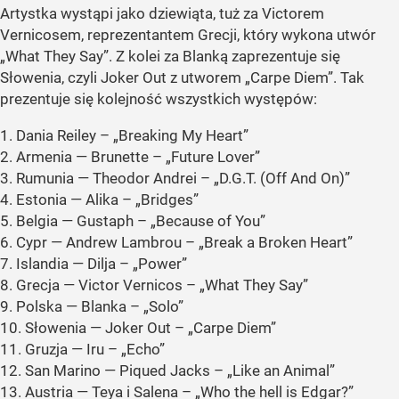
Artystka wystąpi jako dziewiąta, tuż za Victorem
Vernicosem, reprezentantem Grecji, który wykona utwór
„What They Say”. Z kolei za Blanką zaprezentuje się
Słowenia, czyli Joker Out z utworem „Carpe Diem”. Tak
prezentuje się kolejność wszystkich występów:
1. Dania Reiley – „Breaking My Heart”
2. Armenia — Brunette – „Future Lover”
3. Rumunia — Theodor Andrei – „D.G.T. (Off And On)”
4. Estonia — Alika – „Bridges”
5. Belgia — Gustaph – „Because of You”
6. Cypr — Andrew Lambrou – „Break a Broken Heart”
7. Islandia — Dilja – „Power”
8. Grecja — Victor Vernicos – „What They Say”
9. Polska — Blanka – „Solo”
10. Słowenia — Joker Out – „Carpe Diem”
11. Gruzja — Iru – „Echo”
12. San Marino — Piqued Jacks – „Like an Animal”
13. Austria — Teya i Salena – „Who the hell is Edgar?”