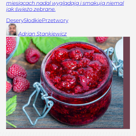
miesiącach nadal wyglądają i smakują niemal
jak świeżo zebrane.
Desery
Słodkie
Przetwory
Adrian
Stankiewicz