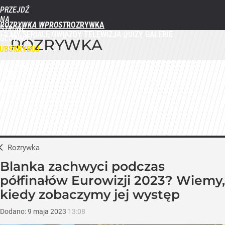
PRZEJDŹ
NA
ROZRYWKA WPROST
STRONĘ
FILMY
SERIALE
GWIAZDY
TELEWIZJA
QUIZY
GALERIE
GŁÓWNĄ
ROZRYWKA
WPROST.PL
UBSKRYBUJ
ZALOGUJ
MENU
Rozrywka
Blanka zachwyci podczas
półfinałów Eurowizji 2023? Wiemy,
kiedy zobaczymy jej występ
Dodano:
9
maja
2023
13:08