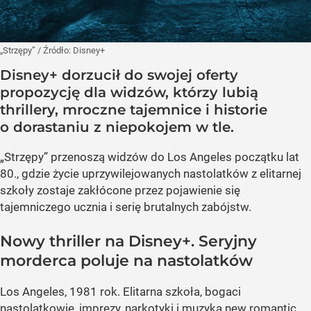
„Strzępy”
/ Źródło:
Disney+
Disney+ dorzucił do swojej oferty
propozycję dla widzów, którzy lubią
thrillery, mroczne tajemnice i historie
o dorastaniu z niepokojem w tle.
„Strzępy” przenoszą widzów do Los Angeles początku lat
80., gdzie życie uprzywilejowanych nastolatków z elitarnej
szkoły zostaje zakłócone przez pojawienie się
tajemniczego ucznia i serię brutalnych zabójstw.
Nowy thriller na Disney+. Seryjny
morderca poluje na nastolatków
Los Angeles, 1981 rok. Elitarna szkoła, bogaci
nastolatkowie, imprezy, narkotyki i muzyka new romantic.