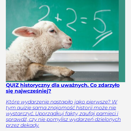
QUIZ historyczny dla uważnych. Co zdarzyło
się najwcześniej?
Które wydarzenie nastąpiło jako pierwsze? W
tym quizie sama znajomość historii może nie
wystarczyć. Uporządkuj fakty, zaufaj pamięci i
sprawdź, czy nie pomylisz wydarzeń dzielonych
przez dekady.