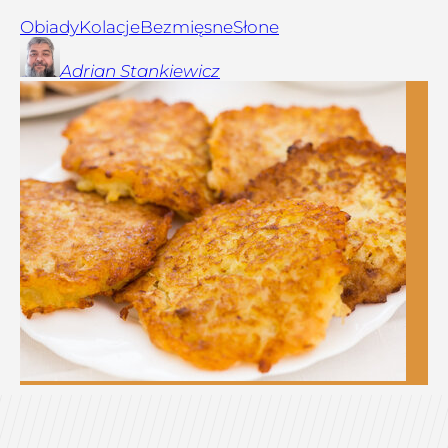
Obiady
Kolacje
Bezmięsne
Słone
Adrian
Stankiewicz