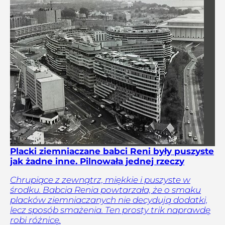
Placki ziemniaczane babci Reni były puszyste
jak żadne inne. Pilnowała jednej rzeczy
Chrupiące z zewnątrz, miękkie i puszyste w
środku. Babcia Renia powtarzała, że o smaku
placków ziemniaczanych nie decydują dodatki,
lecz sposób smażenia. Ten prosty trik naprawdę
robi różnicę.