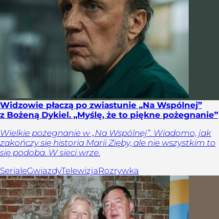
Widzowie płaczą po zwiastunie „Na Wspólnej”
z Bożeną Dykiel. „Myślę, że to piękne pożegnanie”
Wielkie pożegnanie w „Na Wspólnej”. Wiadomo, jak
zakończy się historia Marii Zięby, ale nie wszystkim to
się podoba. W sieci wrze.
Seriale
Gwiazdy
Telewizja
Rozrywka