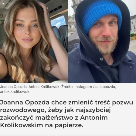
Joanna Opozda, Antoni Królikowski
Źródło:
Instagram
/
asiaopozda,
antek.krolikowski
Joanna Opozda chce zmienić treść pozwu
rozwodowego, żeby jak najszybciej
zakończyć małżeństwo z Antonim
Królikowskim na papierze.