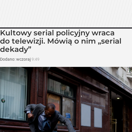
Kultowy serial policyjny wraca
do telewizji. Mówią o nim „serial
dekady”
Dodano:
wczoraj
9:49