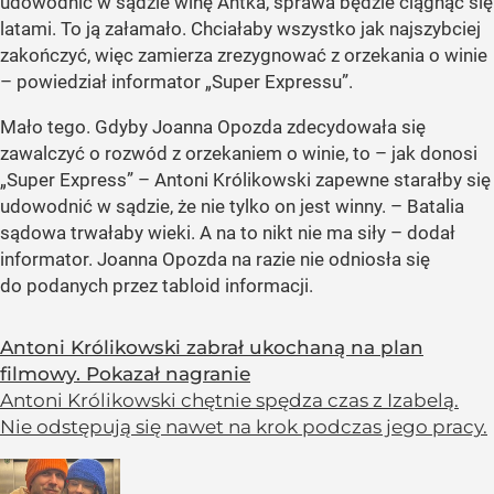
udowodnić w sądzie winę Antka, sprawa będzie ciągnąć się
latami. To ją załamało. Chciałaby wszystko jak najszybciej
zakończyć, więc zamierza zrezygnować z orzekania o winie
– powiedział informator „Super Expressu”.
Mało tego. Gdyby Joanna Opozda zdecydowała się
zawalczyć o rozwód z orzekaniem o winie, to – jak donosi
„Super Express” – Antoni Królikowski zapewne starałby się
udowodnić w sądzie, że nie tylko on jest winny. – Batalia
sądowa trwałaby wieki. A na to nikt nie ma siły – dodał
informator. Joanna Opozda na razie nie odniosła się
do podanych przez tabloid informacji.
Antoni Królikowski zabrał ukochaną na plan
filmowy. Pokazał nagranie
Antoni Królikowski chętnie spędza czas z Izabelą.
Nie odstępują się nawet na krok podczas jego pracy.