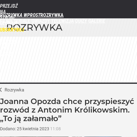
PRZEJDŹ
NA
ROZRYWKA WPROST
STRONĘ
FILMY
SERIALE
GWIAZDY
TELEWIZJA
QUIZY
GALERIE
GŁÓWNĄ
ROZRYWKA
WPROST.PL
UBSKRYBUJ
ZALOGUJ
MENU
Rozrywka
Joanna Opozda chce przyspieszyć
rozwód z Antonim Królikowskim.
„To ją załamało”
Dodano:
25
kwietnia
2023
11:08