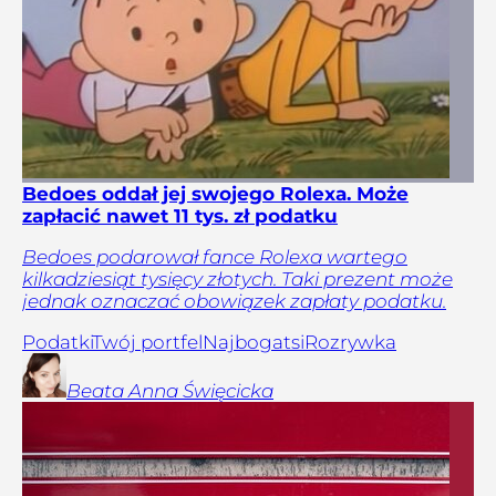
Bedoes oddał jej swojego Rolexa. Może
zapłacić nawet 11 tys. zł podatku
Bedoes podarował fance Rolexa wartego
kilkadziesiąt tysięcy złotych. Taki prezent może
jednak oznaczać obowiązek zapłaty podatku.
Podatki
Twój portfel
Najbogatsi
Rozrywka
Beata Anna
Święcicka