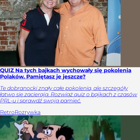
QUIZ Na tych bajkach wychowały się pokolenia
Polaków. Pamiętasz je jeszcze?
Te dobranocki znały całe pokolenia, ale szczegóły
łatwo się zacierają. Rozwiąż quiz o bajkach z czasów
PRL-u i sprawdź swoją pamięć.
Retro
Rozrywka