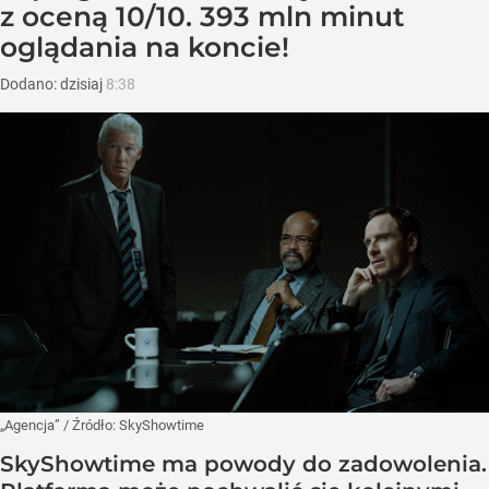
z oceną 10/10. 393 mln minut
oglądania na koncie!
Dodano:
dzisiaj
8:38
„Agencja”
/ Źródło:
SkyShowtime
SkyShowtime ma powody do zadowolenia.