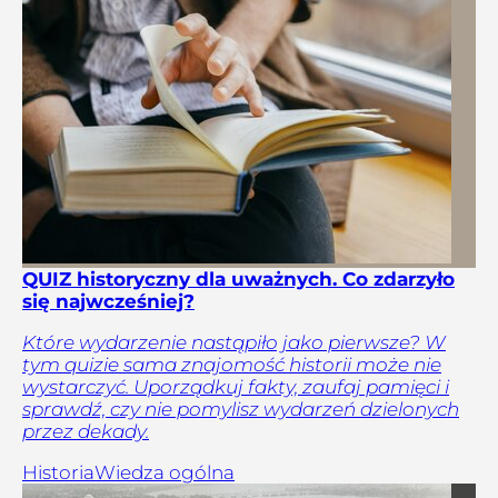
QUIZ historyczny dla uważnych. Co zdarzyło
się najwcześniej?
Które wydarzenie nastąpiło jako pierwsze? W
tym quizie sama znajomość historii może nie
wystarczyć. Uporządkuj fakty, zaufaj pamięci i
sprawdź, czy nie pomylisz wydarzeń dzielonych
przez dekady.
Historia
Wiedza ogólna