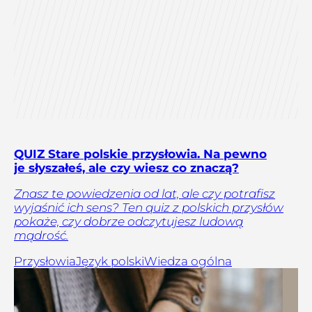
QUIZ Stare polskie przysłowia. Na pewno
je słyszałeś, ale czy wiesz co znaczą?
Znasz te powiedzenia od lat, ale czy potrafisz
wyjaśnić ich sens? Ten quiz z polskich przysłów
pokaże, czy dobrze odczytujesz ludową
mądrość.
Przysłowia
Język polski
Wiedza ogólna