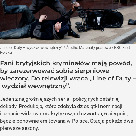
„Line of Duty – wydział wewnętrzny”
/ Źródło:
Materiały prasowe
/
BBC First
Polska
Fani brytyjskich kryminałów mają powód,
by zarezerwować sobie sierpniowe
wieczory. Do telewizji wraca „Line of Duty –
wydział wewnętrzny”.
Jeden z najgłośniejszych seriali policyjnych ostatniej
dekady. Produkcja, która zdobyła dziesiątki nominacji
i uznanie widzów oraz krytyków, od czwartku, 6 sierpnia,
będzie ponownie emitowana w Polsce. Stacja pokaże dwa
pierwsze sezony.