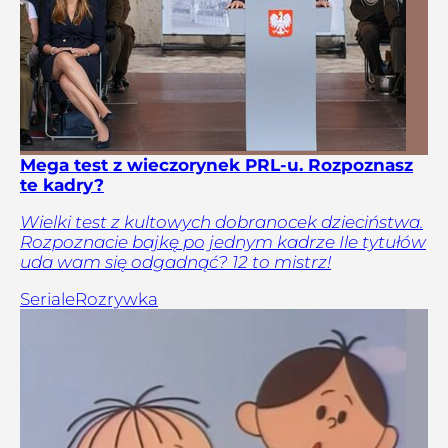
Mega test z wieczorynek PRL-u. Rozpoznasz
te kadry?
Wielki test z kultowych dobranocek dzieciństwa.
Rozpoznacie bajkę po jednym kadrze Ile tytułów
uda wam się odgadnąć? 12 to mistrz!
Seriale
Rozrywka