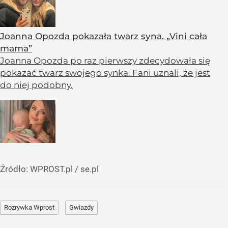
Joanna Opozda pokazała twarz syna. „Vini cała
mama”
Joanna Opozda po raz pierwszy zdecydowała się
pokazać twarz swojego synka. Fani uznali, że jest
do niej podobny.
Źródło:
WPROST.pl
/
se.pl
Rozrywka Wprost
Gwiazdy