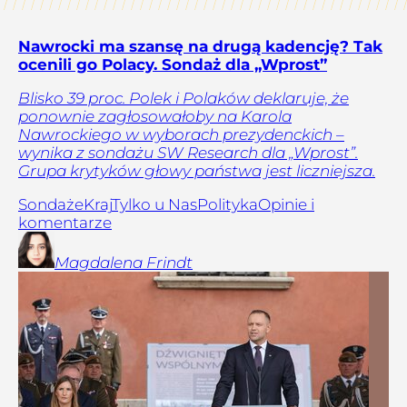
Nawrocki ma szansę na drugą kadencję? Tak
ocenili go Polacy. Sondaż dla „Wprost”
Blisko 39 proc. Polek i Polaków deklaruje, że
ponownie zagłosowałoby na Karola
Nawrockiego w wyborach prezydenckich –
wynika z sondażu SW Research dla „Wprost”.
Grupa krytyków głowy państwa jest liczniejsza.
Sondaże
Kraj
Tylko u Nas
Polityka
Opinie i
komentarze
Magdalena
Frindt