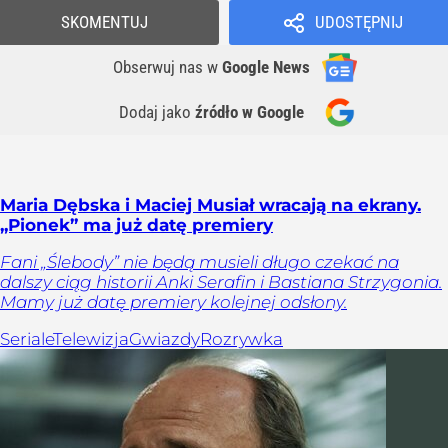
SKOMENTUJ
UDOSTĘPNIJ
Obserwuj nas
w
Google News
Dodaj jako
źródło w Google
Maria Dębska i Maciej Musiał wracają na ekrany.
„Pionek” ma już datę premiery
Fani „Ślebody” nie będą musieli długo czekać na
dalszy ciąg historii Anki Serafin i Bastiana Strzygonia.
Mamy już datę premiery kolejnej odsłony.
Seriale
Telewizja
Gwiazdy
Rozrywka