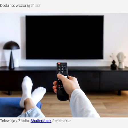
Dodano:
wczoraj
21:53
Telewizja
/ Źródło:
Shutterstock
/
brizmaker