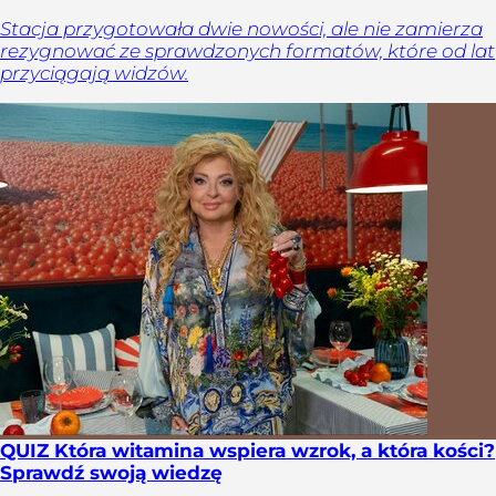
Stacja przygotowała dwie nowości, ale nie zamierza
rezygnować ze sprawdzonych formatów, które od lat
przyciągają widzów.
QUIZ Która witamina wspiera wzrok, a która kości?
Sprawdź swoją wiedzę