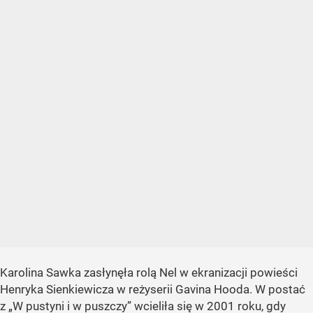
Karolina Sawka zasłynęła rolą Nel w ekranizacji powieści
Henryka Sienkiewicza w reżyserii Gavina Hooda. W postać
z „W pustyni i w puszczy” wcieliła się w 2001 roku, gdy