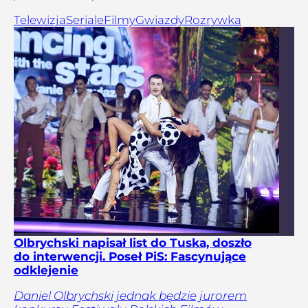
Telewizja
Seriale
Filmy
Gwiazdy
Rozrywka
Olbrychski napisał list do Tuska, doszło
do interwencji. Poseł PiS: Fascynujące
odklejenie
Daniel Olbrychski jednak będzie jurorem