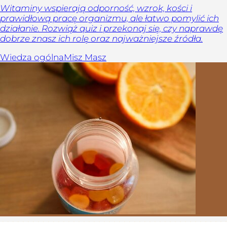
Witaminy wspierają odporność, wzrok, kości i
prawidłową pracę organizmu, ale łatwo pomylić ich
działanie. Rozwiąż quiz i przekonaj się, czy naprawdę
dobrze znasz ich rolę oraz najważniejsze źródła.
Wiedza ogólna
Misz Masz