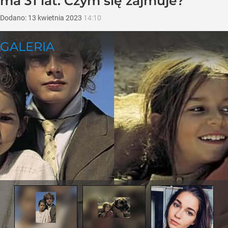
ma 31 lat. Czym się zajmuje?
Dodano:
13
kwietnia
2023
14:10