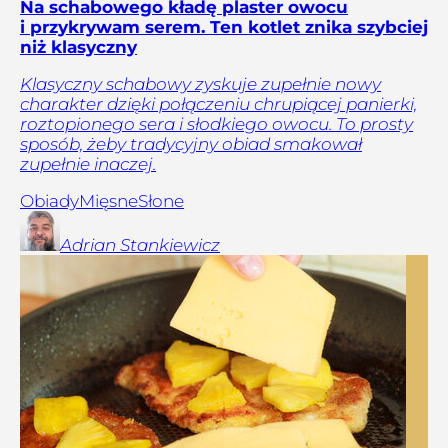
Na schabowego kładę plaster owocu
i przykrywam serem. Ten kotlet znika szybciej
niż klasyczny
Klasyczny schabowy zyskuje zupełnie nowy
charakter dzięki połączeniu chrupiącej panierki,
roztopionego sera i słodkiego owocu. To prosty
sposób, żeby tradycyjny obiad smakował
zupełnie inaczej.
Obiady
Mięsne
Słone
Adrian
Stankiewicz