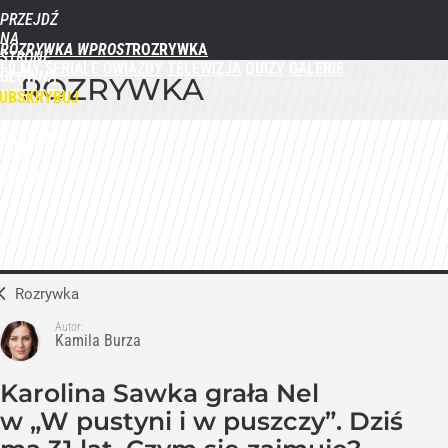
PRZEJDŹ
NA
ROZRYWKA WPROST
STRONĘ
FILMY
SERIALE
GWIAZDY
TELEWIZJA
QUIZY
GALERIE
GŁÓWNĄ
ROZRYWKA
WPROST.PL
UBSKRYBUJ
ZALOGUJ
MENU
Rozrywka
Autor:
Kamila Burza
Karolina Sawka grała Nel
w „W pustyni i w puszczy”. Dziś