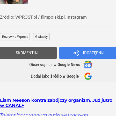
Źródło:
WPROST.pl
/
filmpolski.pl, Instagram
Rozrywka Wprost
Gwiazdy
SKOMENTUJ
UDOSTĘPNIJ
Obserwuj nas
w
Google News
Dodaj jako
źródło w Google
Liam Neeson kontra zabójczy organizm. Już jutro
w CANAL+
Tajemniczy organizm budzi się i zaczyna