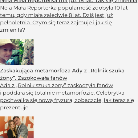
Nela Mała Reporterka ma już 18 lat. Tak się zmieniła
Nela Mała Reporterka popularność zdobyła 10 lat
temu, gdy miała zaledwie 8 lat. Dziś jest już
pełnoletnia. Czym się teraz zajmuje i jak się
zmieniła?
Zaskakująca metamorfoza Ady z „Rolnik szuka
żony”. Zszokowała fanów
Ada z „Rolnik szuka żony” zaskoczyła fanów
i poddała się totalnie metamorfozie. Celebrytka
pochwaliła się nową fryzurą, zobaczcie, jak teraz się
prezentuje.