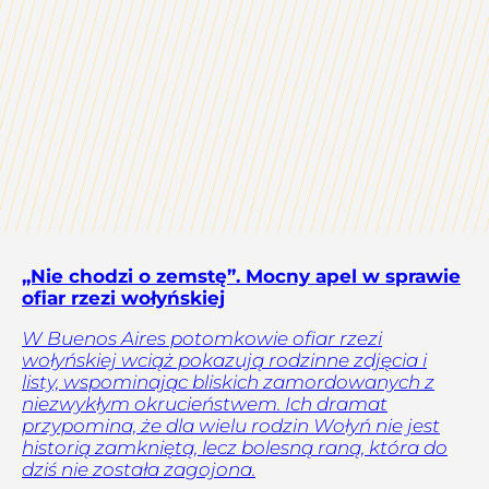
„Nie chodzi o zemstę”. Mocny apel w sprawie
ofiar rzezi wołyńskiej
W Buenos Aires potomkowie ofiar rzezi
wołyńskiej wciąż pokazują rodzinne zdjęcia i
listy, wspominając bliskich zamordowanych z
niezwykłym okrucieństwem. Ich dramat
przypomina, że dla wielu rodzin Wołyń nie jest
historią zamkniętą, lecz bolesną raną, która do
dziś nie została zagojona.