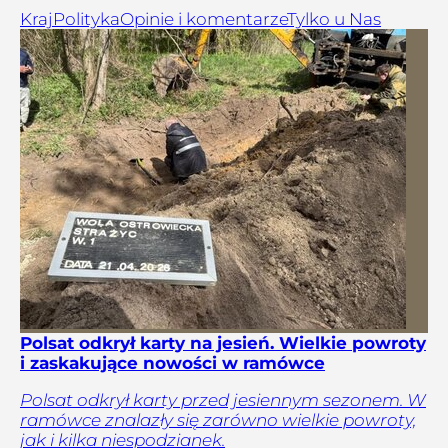
Kraj
Polityka
Opinie i komentarze
Tylko u Nas
Polsat odkrył karty na jesień. Wielkie powroty
i zaskakujące nowości w ramówce
Polsat odkrył karty przed jesiennym sezonem. W
ramówce znalazły się zarówno wielkie powroty,
jak i kilka niespodzianek.