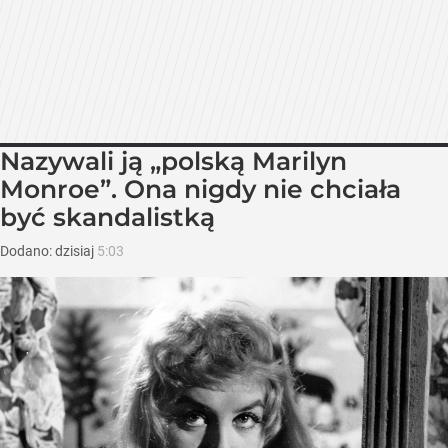
Nazywali ją „polską Marilyn
Monroe”. Ona nigdy nie chciała
być skandalistką
Dodano:
dzisiaj
5:03