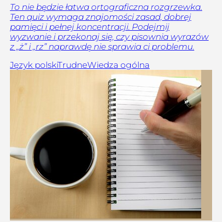
To nie będzie łatwa ortograficzna rozgrzewka.
Ten quiz wymaga znajomości zasad, dobrej
pamięci i pełnej koncentracji. Podejmij
wyzwanie i przekonaj się, czy pisownia wyrazów
z „ż” i „rz” naprawdę nie sprawia ci problemu.
Język polski
Trudne
Wiedza ogólna