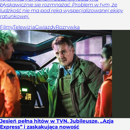
błyskawicznie się rozmnażać. Problem w tym, że
ludzkość nie ma pod ręką wyspecjalizowanej ekipy
ratunkowej.
Filmy
Telewizja
Gwiazdy
Rozrywka
Jesień pełna hitów w TVN. Jubileusze, „Azja
Express” i zaskakująca nowość