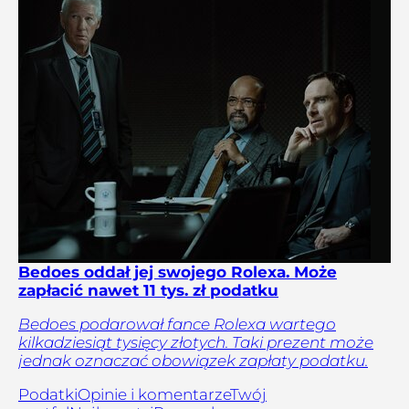
Bedoes oddał jej swojego Rolexa. Może
zapłacić nawet 11 tys. zł podatku
Bedoes podarował fance Rolexa wartego
kilkadziesiąt tysięcy złotych. Taki prezent może
jednak oznaczać obowiązek zapłaty podatku.
Podatki
Opinie i komentarze
Twój