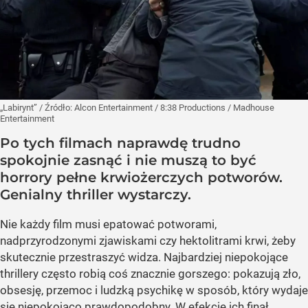
„Labirynt”
/ Źródło:
Alcon Entertainment / 8:38 Productions / Madhouse
Entertainment
Po tych filmach naprawdę trudno
spokojnie zasnąć i nie muszą to być
horrory pełne krwiożerczych potworów.
Genialny thriller wystarczy.
Nie każdy film musi epatować potworami,
nadprzyrodzonymi zjawiskami czy hektolitrami krwi, żeby
skutecznie przestraszyć widza. Najbardziej niepokojące
thrillery często robią coś znacznie gorszego: pokazują zło,
obsesję, przemoc i ludzką psychikę w sposób, który wydaje
się niepokojąco prawdopodobny. W efekcie ich finał