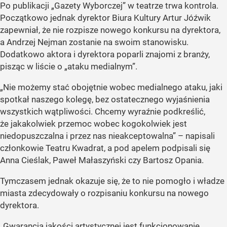
Po publikacji „Gazety Wyborczej” w teatrze trwa kontrola.
Początkowo jednak dyrektor Biura Kultury Artur Jóźwik
zapewniał, że nie rozpisze nowego konkursu na dyrektora,
a Andrzej Nejman zostanie na swoim stanowisku.
Dodatkowo aktora i dyrektora poparli znajomi z branży,
pisząc w liście o „ataku medialnym”.
„Nie możemy stać obojętnie wobec medialnego ataku, jaki
spotkał naszego kolegę, bez ostatecznego wyjaśnienia
wszystkich wątpliwości. Chcemy wyraźnie podkreślić,
że jakakolwiek przemoc wobec kogokolwiek jest
niedopuszczalna i przez nas nieakceptowalna” – napisali
członkowie Teatru Kwadrat, a pod apelem podpisali się
Anna Cieślak, Paweł Małaszyński czy Bartosz Opania.
Tymczasem jednak okazuje się, że to nie pomogło i władze
miasta zdecydowały o rozpisaniu konkursu na nowego
dyrektora.
„Gwarancją jakości artystycznej jest funkcjonowanie