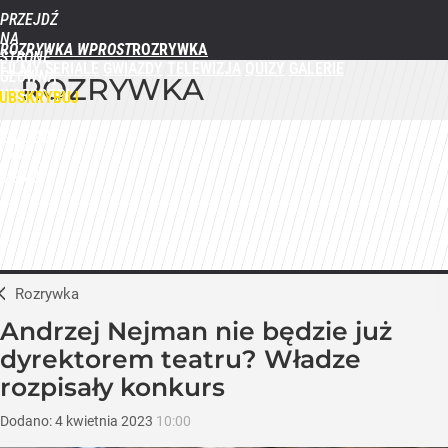
PRZEJDŹ
NA
ROZRYWKA WPROST
STRONĘ
FILMY
SERIALE
GWIAZDY
TELEWIZJA
QUIZY
GALERIE
GŁÓWNĄ
ROZRYWKA
WPROST.PL
UBSKRYBUJ
ZALOGUJ
MENU
Rozrywka
Andrzej Nejman nie będzie już
dyrektorem teatru? Władze
rozpisały konkurs
Dodano:
4
kwietnia
2023
10:00