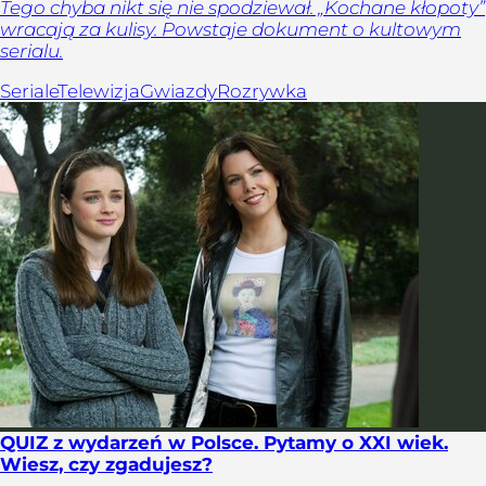
Tego chyba nikt się nie spodziewał. „Kochane kłopoty”
wracają za kulisy. Powstaje dokument o kultowym
serialu.
Seriale
Telewizja
Gwiazdy
Rozrywka
QUIZ z wydarzeń w Polsce. Pytamy o XXI wiek.
Wiesz, czy zgadujesz?