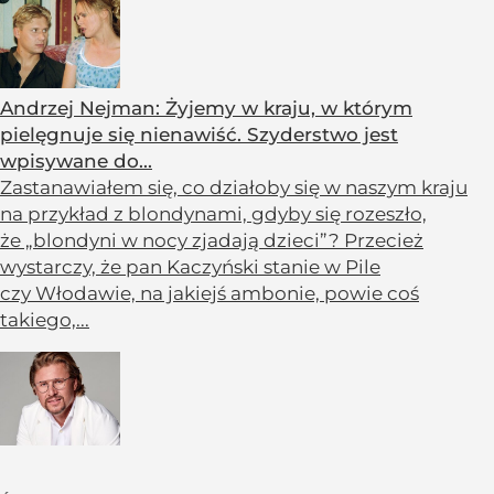
Andrzej Nejman: Żyjemy w kraju, w którym
pielęgnuje się nienawiść. Szyderstwo jest
wpisywane do...
Zastanawiałem się, co działoby się w naszym kraju
na przykład z blondynami, gdyby się rozeszło,
że „blondyni w nocy zjadają dzieci”? Przecież
wystarczy, że pan Kaczyński stanie w Pile
czy Włodawie, na jakiejś ambonie, powie coś
takiego,...