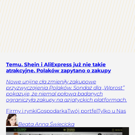
Temu, Shein i AliExpress już nie takie
atrakcyjne. Polaków zapytano o zakupy
Nowe unijne cła zmieniły zakupowe
przyzwyczajenia Polaków. Sondaż dla „Wprost”
pokazuje, że niemal połowa badanych
ograniczyła zakupy na azjatyckich platformach.
Firmy i rynki
Gospodarka
Twój portfel
Tylko u Nas
Beata Anna
Święcicka