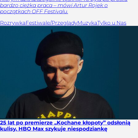
bardzo ciężka praca – mówi Artur Rojek o
początkach OFF Festivalu.
Rozrywka
Festiwale/Przeglądy
Muzyka
Tylko u Nas
25 lat po premierze „Kochane kłopoty” odsłonią
kulisy. HBO Max szykuje niespodziankę