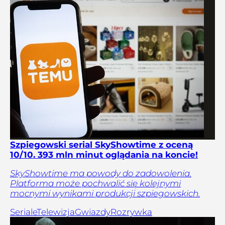
Szpiegowski serial SkyShowtime z oceną
10/10. 393 mln minut oglądania na koncie!
SkyShowtime ma powody do zadowolenia.
Platforma może pochwalić się kolejnymi
mocnymi wynikami produkcji szpiegowskich.
Seriale
Telewizja
Gwiazdy
Rozrywka