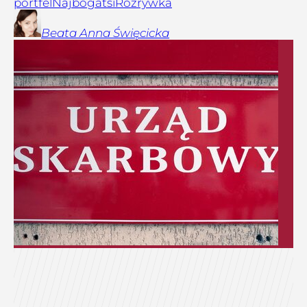
portfel
Najbogatsi
Rozrywka
Beata Anna
Święcicka