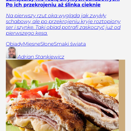
Po ich przekrojeniu aż ślinka cieknie
Na pierwszy rzut oka wygląda jak zwykły
schabowy, ale po przekrojeniu kryje roztopiony
ser i szynkę. Taki obiad potrafi zaskoczyć już od
pierwszego kęsa.
Obiady
Mięsne
Słone
Smaki świata
Adrian
Stankiewicz