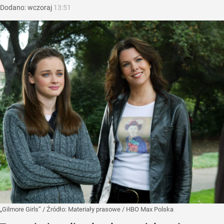
Dodano:
wczoraj
13:51
„Gilmore Girls”
/ Źródło:
Materiały prasowe
/
HBO Max Polska