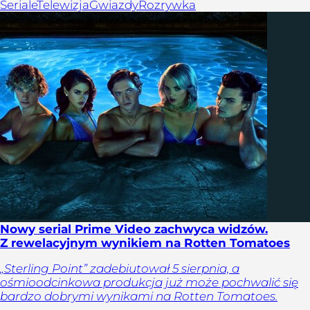
Seriale
Telewizja
Gwiazdy
Rozrywka
Nowy serial Prime Video zachwyca widzów.
Z rewelacyjnym wynikiem na Rotten Tomatoes
„Sterling Point” zadebiutował 5 sierpnia, a
ośmioodcinkowa produkcja już może pochwalić się
bardzo dobrymi wynikami na Rotten Tomatoes.