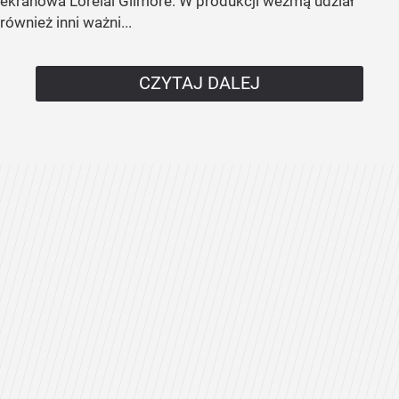
ekranowa Lorelai Gilmore. W produkcji wezmą udział
również inni ważni...
CZYTAJ DALEJ