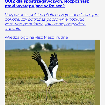
QUIZ dla spostrzegawczych. Rozpoznasz
ptaki występujące w Polsce?
Rozpoznasz polskie ptaki na zdjęciach? Ten quiz
pokaże, czy potrafisz poprawnie nazwać
zarówno popularne, jak i mniej oczywiste
gatunki.
Wiedza ogólna
Misz Masz
Trudne