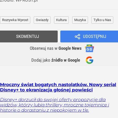
Źródło:
WPROST.pl
Rozrywka Wprost
Gwiazdy
Kultura
Muzyka
Tylko u Nas
SKOMENTUJ
UDOSTĘPNIJ
Obserwuj nas
w
Google News
Dodaj jako
źródło w Google
Mroczny świat bogatych nastolatków. Nowy serial
Disney+ to ekranizacja głośnej powieści
Disney+ dorzucił do swojej oferty propozycję dla
widzów, którzy lubią thrillery, mroczne tajemnice i
historie o dorastaniu z niepokojem w tle.