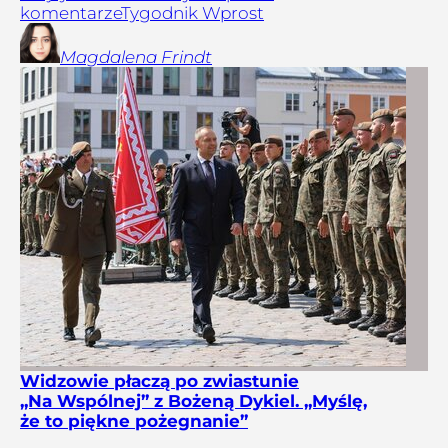
komentarze
Tygodnik Wprost
Magdalena
Frindt
Widzowie płaczą po zwiastunie
„Na Wspólnej” z Bożeną Dykiel. „Myślę,
że to piękne pożegnanie”