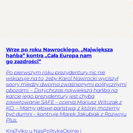
Wrze po roku Nawrockiego. „Największa
hańba” kontra „Cała Europa nam
go zazdrości”
Po pierwszym roku prezydentury nic nie
wskazuje na to, żeby Karol Nawrocki wyciszył
spory między dwoma zwaśnionymi politycznymi
obozami. – Dotychczas największą hańbą na
karcie jego prezydentury jest chyba
zawetowanie SAFE – ocenia Mariusz Witczak z
KO. – Mamy głowę państwa, z której możemy
być dumni – kontruje Marek Jakubiak z Rozwoju
Plus.
Kraj
Tylko u Nas
Polityka
Opinie i