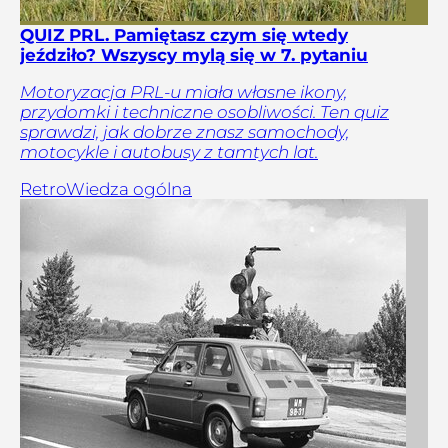
QUIZ PRL. Pamiętasz czym się wtedy
jeździło? Wszyscy mylą się w 7. pytaniu
Motoryzacja PRL-u miała własne ikony,
przydomki i techniczne osobliwości. Ten quiz
sprawdzi, jak dobrze znasz samochody,
motocykle i autobusy z tamtych lat.
Retro
Wiedza ogólna