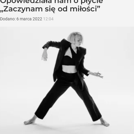
Opowiedziała nam o płycie
„Zaczynam się od miłości”
Dodano:
6
marca
2022
12:04