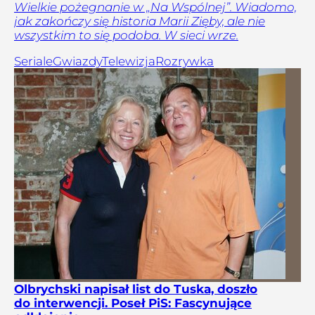
Wielkie pożegnanie w „Na Wspólnej”. Wiadomo,
jak zakończy się historia Marii Zięby, ale nie
wszystkim to się podoba. W sieci wrze.
Seriale
Gwiazdy
Telewizja
Rozrywka
Olbrychski napisał list do Tuska, doszło
do interwencji. Poseł PiS: Fascynujące