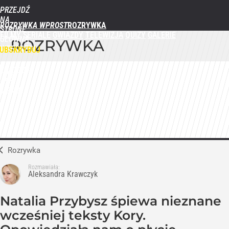
PRZEJDŹ
NA
ROZRYWKA WPROST
STRONĘ
FILMY
SERIALE
GWIAZDY
TELEWIZJA
QUIZY
GALERIE
GŁÓWNĄ
ROZRYWKA
WPROST.PL
UBSKRYBUJ
ZALOGUJ
MENU
Rozrywka
Rozmawiała:
Aleksandra Krawczyk
Natalia Przybysz śpiewa nieznane
wcześniej teksty Kory.