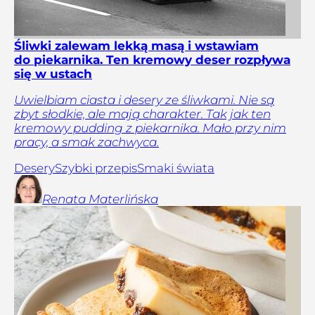
Śliwki zalewam lekką masą i wstawiam
do piekarnika. Ten kremowy deser rozpływa
się w ustach
Uwielbiam ciasta i desery ze śliwkami. Nie są
zbyt słodkie, ale mają charakter. Tak jak ten
kremowy pudding z piekarnika. Mało przy nim
pracy, a smak zachwyca.
Desery
Szybki przepis
Smaki świata
Renata
Materlińska