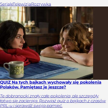
Seriale
Telewizja
Rozrywka
QUIZ Na tych bajkach wychowały się pokolenia
Polaków. Pamiętasz je jeszcze?
Te dobranocki znały całe pokolenia, ale szczegóły
łatwo się zacierają. Rozwiąż quiz o bajkach z czasów
PRL-u i sprawdź swoją pamięć.