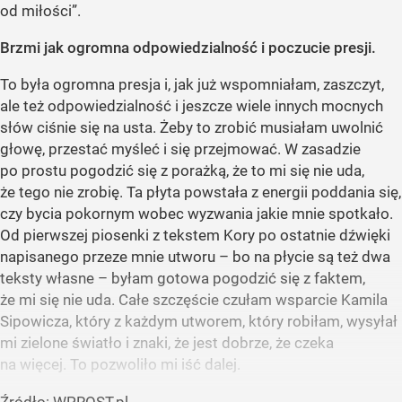
od miłości”.
Brzmi jak ogromna odpowiedzialność i poczucie presji.
To była ogromna presja i, jak już wspomniałam, zaszczyt,
ale też odpowiedzialność i jeszcze wiele innych mocnych
słów ciśnie się na usta. Żeby to zrobić musiałam uwolnić
głowę, przestać myśleć i się przejmować. W zasadzie
po prostu pogodzić się z porażką, że to mi się nie uda,
że tego nie zrobię. Ta płyta powstała z energii poddania się,
czy bycia pokornym wobec wyzwania jakie mnie spotkało.
Od pierwszej piosenki z tekstem Kory po ostatnie dźwięki
napisanego przeze mnie utworu – bo na płycie są też dwa
teksty własne – byłam gotowa pogodzić się z faktem,
że mi się nie uda. Całe szczęście czułam wsparcie Kamila
Sipowicza, który z każdym utworem, który robiłam, wysyłał
mi zielone światło i znaki, że jest dobrze, że czeka
na więcej. To pozwoliło mi iść dalej.