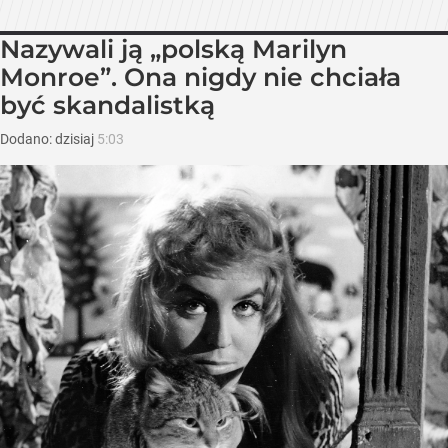
Nazywali ją „polską Marilyn
Monroe”. Ona nigdy nie chciała
być skandalistką
Dodano:
dzisiaj
5:03