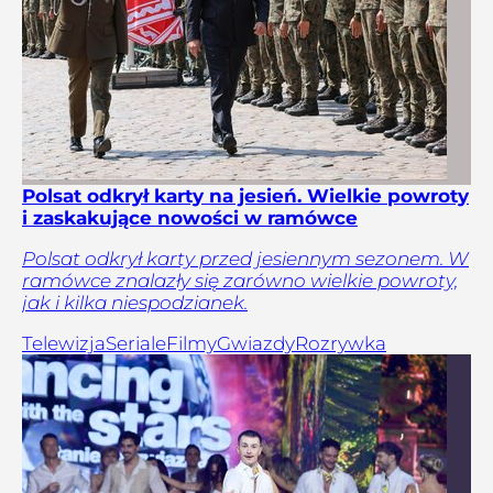
Polsat odkrył karty na jesień. Wielkie powroty
i zaskakujące nowości w ramówce
Polsat odkrył karty przed jesiennym sezonem. W
ramówce znalazły się zarówno wielkie powroty,
jak i kilka niespodzianek.
Telewizja
Seriale
Filmy
Gwiazdy
Rozrywka