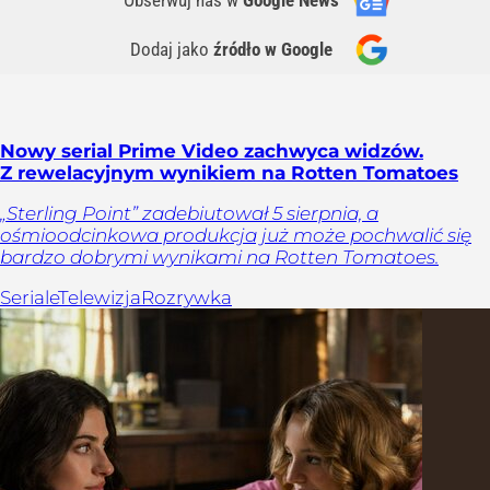
Obserwuj nas
w
Google News
Dodaj jako
źródło w Google
Nowy serial Prime Video zachwyca widzów.
Z rewelacyjnym wynikiem na Rotten Tomatoes
„Sterling Point” zadebiutował 5 sierpnia, a
ośmioodcinkowa produkcja już może pochwalić się
bardzo dobrymi wynikami na Rotten Tomatoes.
Seriale
Telewizja
Rozrywka