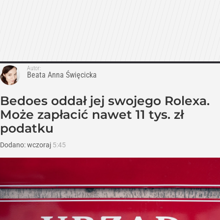
Autor:
Beata Anna Święcicka
Bedoes oddał jej swojego Rolexa.
Może zapłacić nawet 11 tys. zł
podatku
Dodano:
wczoraj
5:45