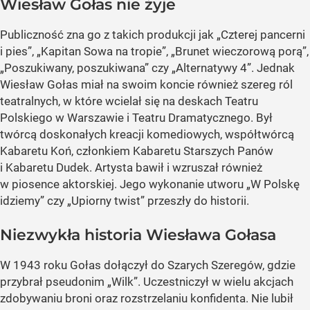
Wiesław Gołas nie żyje
Publiczność zna go z takich produkcji jak „Czterej pancerni
i pies”, „Kapitan Sowa na tropie”, „Brunet wieczorową porą”,
„Poszukiwany, poszukiwana” czy „Alternatywy 4”. Jednak
Wiesław Gołas miał na swoim koncie również szereg ról
teatralnych, w które wcielał się na deskach Teatru
Polskiego w Warszawie i Teatru Dramatycznego. Był
twórcą doskonałych kreacji komediowych, współtwórcą
Kabaretu Koń, członkiem Kabaretu Starszych Panów
i Kabaretu Dudek. Artysta bawił i wzruszał również
w piosence aktorskiej. Jego wykonanie utworu „W Polskę
idziemy” czy „Upiorny twist” przeszły do historii.
Niezwykła historia Wiesława Gołasa
W 1943 roku Gołas dołączył do Szarych Szeregów, gdzie
przybrał pseudonim „Wilk”. Uczestniczył w wielu akcjach
zdobywaniu broni oraz rozstrzelaniu konfidenta. Nie lubił