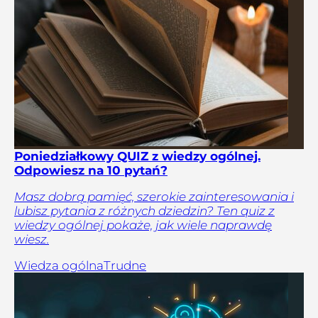
Poniedziałkowy QUIZ z wiedzy ogólnej.
Odpowiesz na 10 pytań?
Masz dobrą pamięć, szerokie zainteresowania i
lubisz pytania z różnych dziedzin? Ten quiz z
wiedzy ogólnej pokaże, jak wiele naprawdę
wiesz.
Wiedza ogólna
Trudne