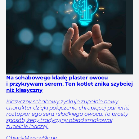
Na schabowego kładę plaster owocu
i przykrywam serem. Ten kotlet znika szybciej
niż klasyczny
Klasyczny schabowy zyskuje zupełnie nowy
charakter dzięki połączeniu chrupiącej panierki,
roztopionego sera i słodkiego owocu. To prosty
sposób, żeby tradycyjny obiad smakował
zupełnie inaczej.
Obiady
Mięsne
Słone