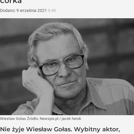
córka
Dodano:
9
września
2021
9:49
Wiesław Gołas
Źródło:
Newspix.pl
/
jacek herok
Nie żyje Wiesław Gołas. Wybitny aktor,