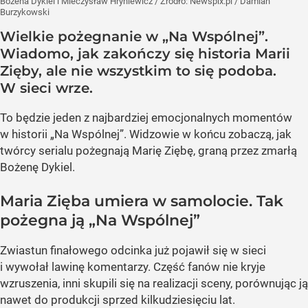
Bożena Dykiel i Mieczysław Hryniewicz
/ Źródło:
Newspix.pl
/
Damian
Burzykowski
Wielkie pożegnanie w „Na Wspólnej”.
Wiadomo, jak zakończy się historia Marii
Zięby, ale nie wszystkim to się podoba.
W sieci wrze.
To będzie jeden z najbardziej emocjonalnych momentów
w historii „Na Wspólnej”. Widzowie w końcu zobaczą, jak
twórcy serialu pożegnają Marię Ziębę, graną przez zmarłą
Bożenę Dykiel.
Maria Zięba umiera w samolocie. Tak
pożegna ją „Na Wspólnej”
Zwiastun finałowego odcinka już pojawił się w sieci
i wywołał lawinę komentarzy. Część fanów nie kryje
wzruszenia, inni skupili się na realizacji sceny, porównując ją
nawet do produkcji sprzed kilkudziesięciu lat.