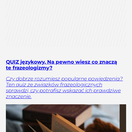
QUIZ językowy. Na pewno wiesz co znaczą
te frazeologizmy?
Czy dobrze rozumiesz popularne powiedzenia?
Ten quiz ze związków frazeologicznych
sprawdzi, czy potrafisz wskazać ich prawdziwe
znaczenie.