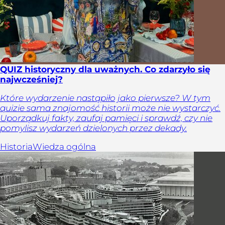
QUIZ historyczny dla uważnych. Co zdarzyło się
najwcześniej?
Które wydarzenie nastąpiło jako pierwsze? W tym
quizie sama znajomość historii może nie wystarczyć.
Uporządkuj fakty, zaufaj pamięci i sprawdź, czy nie
pomylisz wydarzeń dzielonych przez dekady.
Historia
Wiedza ogólna