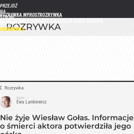
PRZEJDŹ
NA
ROZRYWKA WPROST
STRONĘ
FILMY
SERIALE
GWIAZDY
TELEWIZJA
QUIZY
GALERIE
GŁÓWNĄ
ROZRYWKA
WPROST.PL
UBSKRYBUJ
ZALOGUJ
MENU
Rozrywka
Autor:
Ewa Lankiewicz
Nie żyje Wiesław Gołas. Informacje
o śmierci aktora potwierdziła jego