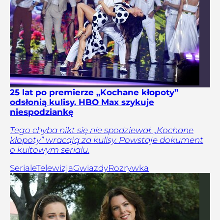
25 lat po premierze „Kochane kłopoty”
odsłonią kulisy. HBO Max szykuje
niespodziankę
Tego chyba nikt się nie spodziewał. „Kochane
kłopoty” wracają za kulisy. Powstaje dokument
o kultowym serialu.
Seriale
Telewizja
Gwiazdy
Rozrywka