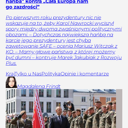
hańba” kontra „Cała Europa nam
go zazdrości”
Po pierwszym roku prezydentury nic nie
wskazuje na to, żeby Karol Nawrocki wyciszył
spory między dwoma zwaśnionymi politycznymi
obozami. – Dotychczas największą hańbą na
karcie jego prezydentury jest chyba
zawetowanie SAFE – ocenia Mariusz Witczak z
KO. – Mamy głowę państwa, z której możemy
być dumni – kontruje Marek Jakubiak z Rozwoju
Plus.
Kraj
Tylko u Nas
Polityka
Opinie i komentarze
Magdalena
Frindt