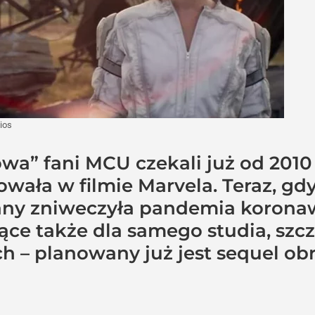
ios
a” fani MCU czekali już od 2010 r
wała w filmie Marvela. Teraz, gdy
ny zniweczyła pandemia koronawi
ące także dla samego studia, szc
h – planowany już jest sequel obr