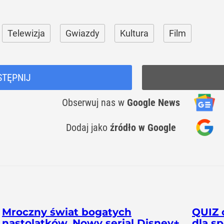
Telewizja
Gwiazdy
Kultura
Film
STĘPNIJ
Obserwuj nas
w
Google News
Dodaj jako
źródło w Google
Mroczny świat bogatych
QUIZ 
nastolatków. Nowy serial Disney+
dla s