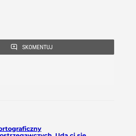
SKOMENTUJ
ortograficzny
postrzegawczych. Uda ci się