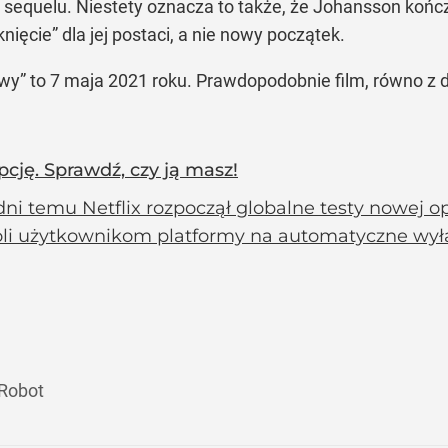
sequelu. Niestety oznacza to także, że Johansson końc
nięcie”
dla jej postaci, a nie nowy początek.
wy”
to 7 maja 2021 roku. Prawdopodobnie film, równo z 
pcję. Sprawdź, czy ją masz!
dni temu Netflix rozpoczął globalne testy nowej o
li użytkownikom platformy na automatyczne wyłącz
 Robot