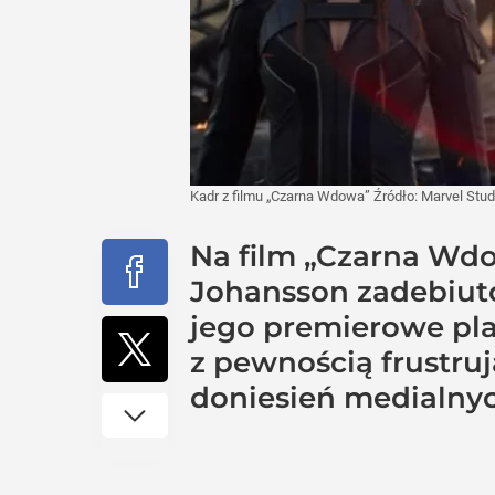
Kadr z filmu „Czarna Wdowa”
Źródło:
Marvel Stud
Na film „Czarna Wdow
Johansson zadebiuto
jego premierowe pla
z pewnością frustruj
doniesień medialnyc