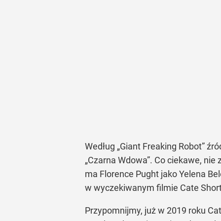
Wed
ług
„Giant Freaking Robot”
źró
„Czarna Wdowa”
. Co ciekawe, nie
ma Florence Pught jako Yelena Be
w wyczekiwanym filmie Cate Short
Przypomnijmy, już w
2019 roku Ca