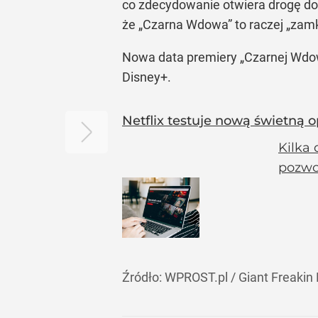
co zdecydowanie otwiera drogę do 
że
„Czarna Wdowa”
to raczej
„zamk
Nowa data prem
iery
„Czarnej Wdo
Disney+.
Netflix testuje nową świetną o
Kilka 
pozwo
Źródło:
WPROST.pl
/
Giant Freakin