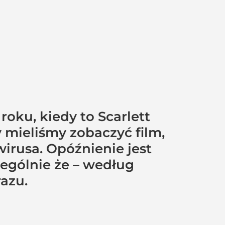
oku, kiedy to Scarlett
 mieliśmy zobaczyć film,
rusa. Opóźnienie jest
zególnie że – według
azu.