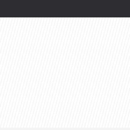
ści
toes