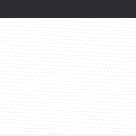
wy serial Disney+ to ekranizacja głośnej powie
valu: Dziś prawdopodobnie bym tego nie zrobił
zów. Z rewelacyjnym wynikiem na Rotten Toma