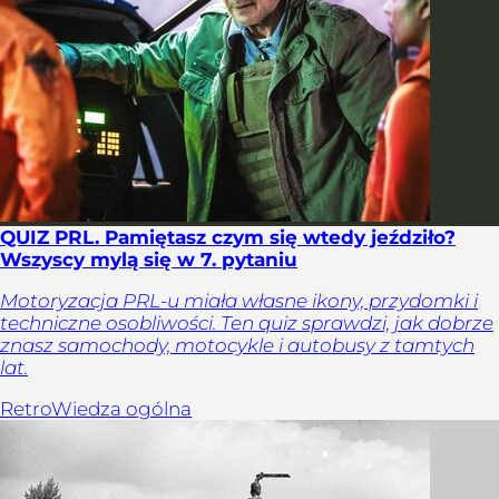
QUIZ PRL. Pamiętasz czym się wtedy jeździło?
Wszyscy mylą się w 7. pytaniu
Motoryzacja PRL-u miała własne ikony, przydomki i
techniczne osobliwości. Ten quiz sprawdzi, jak dobrze
znasz samochody, motocykle i autobusy z tamtych
lat.
Retro
Wiedza ogólna