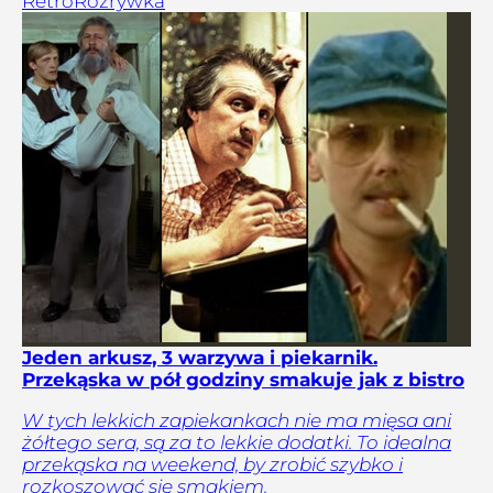
Retro
Rozrywka
Jeden arkusz, 3 warzywa i piekarnik.
Przekąska w pół godziny smakuje jak z bistro
W tych lekkich zapiekankach nie ma mięsa ani
żółtego sera, są za to lekkie dodatki. To idealna
przekąska na weekend, by zrobić szybko i
rozkoszować się smakiem.