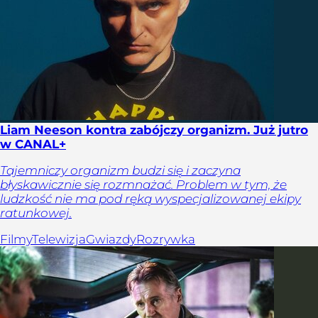
Liam Neeson kontra zabójczy organizm. Już jutro
w CANAL+
Tajemniczy organizm budzi się i zaczyna
błyskawicznie się rozmnażać. Problem w tym, że
ludzkość nie ma pod ręką wyspecjalizowanej ekipy
ratunkowej.
Filmy
Telewizja
Gwiazdy
Rozrywka