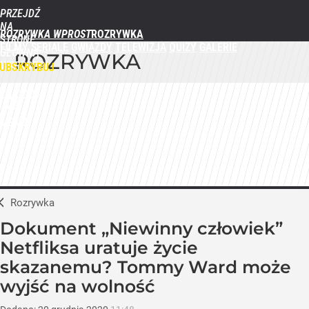
PRZEJDŹ
NA
ROZRYWKA WPROST
STRONĘ
FILMY
SERIALE
GWIAZDY
TELEWIZJA
QUIZY
GALERIE
GŁÓWNĄ
ROZRYWKA
WPROST.PL
UBSKRYBUJ
ZALOGUJ
MENU
Rozrywka
Dokument „Niewinny człowiek”
Netfliksa uratuje życie
skazanemu? Tommy Ward może
wyjść na wolność