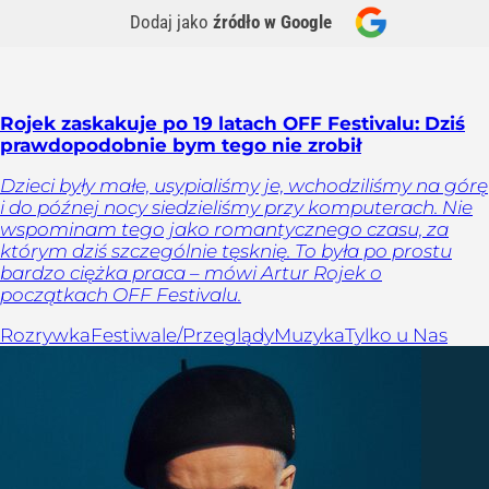
Dodaj jako
źródło w Google
Rojek zaskakuje po 19 latach OFF Festivalu: Dziś
prawdopodobnie bym tego nie zrobił
Dzieci były małe, usypialiśmy je, wchodziliśmy na górę
i do późnej nocy siedzieliśmy przy komputerach. Nie
wspominam tego jako romantycznego czasu, za
którym dziś szczególnie tęsknię. To była po prostu
bardzo ciężka praca – mówi Artur Rojek o
początkach OFF Festivalu.
Rozrywka
Festiwale/Przeglądy
Muzyka
Tylko u Nas