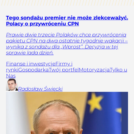
Tego sondażu premier nie może zlekceważyć.
Polacy o przywróceniu CPN
Prawie dwie trzecie Polaków chce przywrócenia
pakietu CPN na dwa ostatnie tygodnie wakacji –
wynika z sondażu dla „Wprost”. Decyzja w tej
sprawie lada dzień.
Finanse i inwestycje
Firmy i
rynki
Gospodarka
Twój portfel
Motoryzacja
Tylko u
Nas
Radosław
Święcki