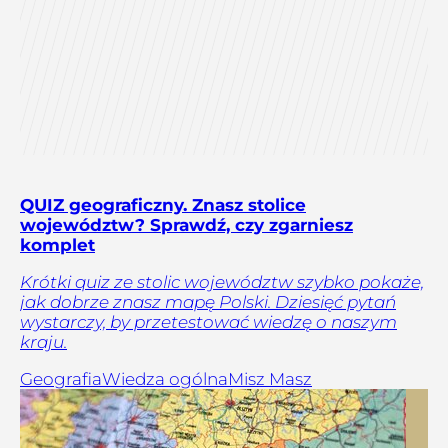
QUIZ geograficzny. Znasz stolice
województw? Sprawdź, czy zgarniesz
komplet
Krótki quiz ze stolic województw szybko pokaże,
jak dobrze znasz mapę Polski. Dziesięć pytań
wystarczy, by przetestować wiedzę o naszym
kraju.
Geografia
Wiedza ogólna
Misz Masz