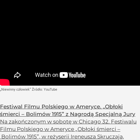
„Niewinny człowiek”
Źródło:
YouTube
Festiwal Filmu Polskiego w Ameryce. „Obłoki
śmierci – Bolimów 1915” z Nagrodą Specjalną Jury
Na zakończonym w sobotę w Chicago 32. Festiwalu
Filmu Polskiego w Ameryce „Obłoki śmierci –
Bolimów 1915”, w reżyserii Ireneusza Skruczaja,