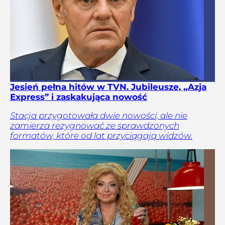
Jesień pełna hitów w TVN. Jubileusze, „Azja
Express” i zaskakująca nowość
Stacja przygotowała dwie nowości, ale nie
zamierza rezygnować ze sprawdzonych
formatów, które od lat przyciągają widzów.