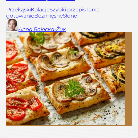
Przekąski
Kolacje
Szybki przepis
Tanie
gotowanie
Bezmięsne
Słone
Anna
Rokicka-Żuk