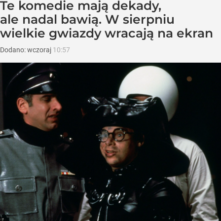
Te komedie mają dekady,
ale nadal bawią. W sierpniu
wielkie gwiazdy wracają na ekran
Dodano:
wczoraj
10:57