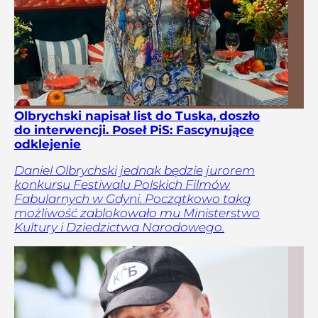
Olbrychski napisał list do Tuska, doszło
do interwencji. Poseł PiS: Fascynujące
odklejenie
Daniel Olbrychski jednak będzie jurorem
konkursu Festiwalu Polskich Filmów
Fabularnych w Gdyni. Początkowo taką
możliwość zablokowało mu Ministerstwo
Kultury i Dziedzictwa Narodowego.