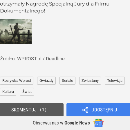
otrzymały Nagrodę Specjalną Jury dla Filmu
Dokumentalnego!
Źródło:
WPROST.pl
/
Deadline
Rozrywka Wprost
Gwiazdy
Seriale
Zwiastuny
Telewizja
Kultura
Świat
SKOMENTUJ
UDOSTĘPNIJ
1
Obserwuj nas
w
Google News