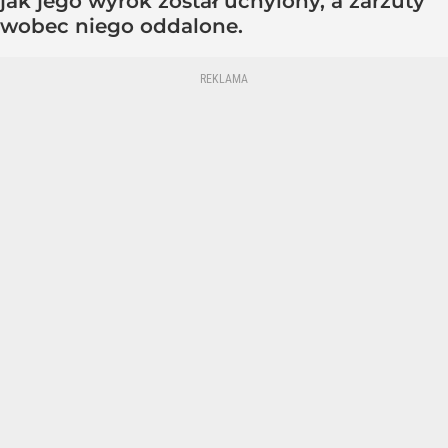
jak jego wyrok został uchylony, a zarzuty
wobec niego oddalone.