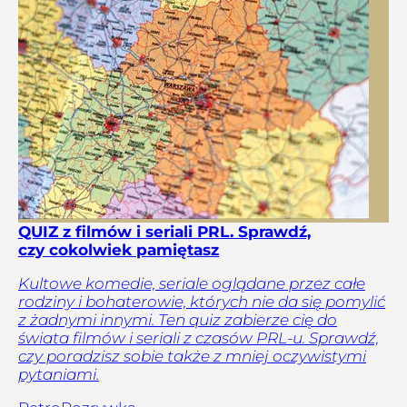
QUIZ z filmów i seriali PRL. Sprawdź,
czy cokolwiek pamiętasz
Kultowe komedie, seriale oglądane przez całe
rodziny i bohaterowie, których nie da się pomylić
z żadnymi innymi. Ten quiz zabierze cię do
świata filmów i seriali z czasów PRL-u. Sprawdź,
czy poradzisz sobie także z mniej oczywistymi
pytaniami.