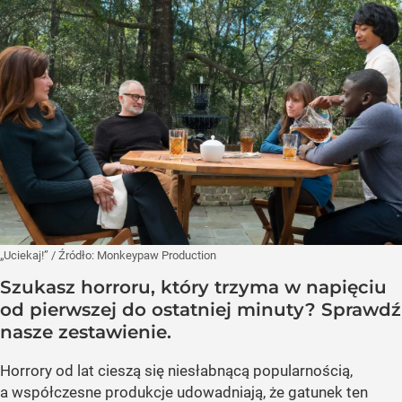
„Uciekaj!”
/ Źródło:
Monkeypaw Production
Szukasz horroru, który trzyma w napięciu
od pierwszej do ostatniej minuty? Sprawdź
nasze zestawienie.
Horrory od lat cieszą się niesłabnącą popularnością,
a współczesne produkcje udowadniają, że gatunek ten