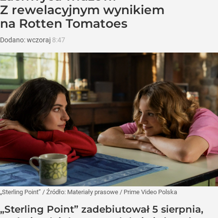
Z rewelacyjnym wynikiem
na Rotten Tomatoes
Dodano:
wczoraj
8:47
„Sterling Point”
/ Źródło:
Materiały prasowe
/
Prime Video Polska
„Sterling Point” zadebiutował 5 sierpnia,