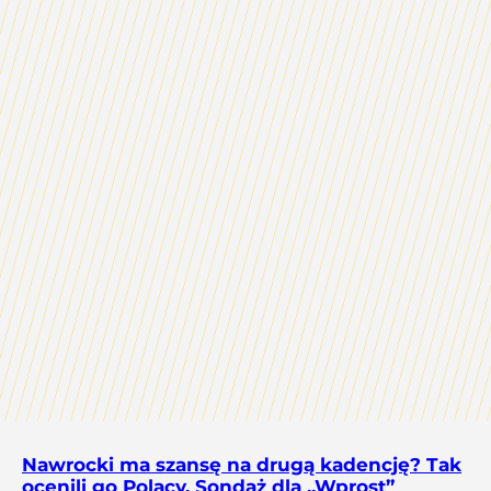
Nawrocki ma szansę na drugą kadencję? Tak
ocenili go Polacy. Sondaż dla „Wprost”