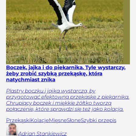
Boczek, jajka i do piekarnika. Tyle wystarczy,
żeby zrobić szybką przekąskę, która
natychmiast znika
Plastry boczku i jajka wystarczą, by
przygotować efektowną przekąskę z piekarnika.
Chrupiący boczek i miękkie żółtko tworzą
połączenie, które sprawdzi się też jako kolacja.
Przekąski
Kolacje
Mięsne
Słone
Szybki przepis
Adrian
Stankiewicz