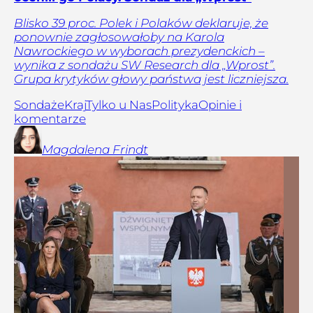
Blisko 39 proc. Polek i Polaków deklaruje, że
ponownie zagłosowałoby na Karola
Nawrockiego w wyborach prezydenckich –
wynika z sondażu SW Research dla „Wprost”.
Grupa krytyków głowy państwa jest liczniejsza.
Sondaże
Kraj
Tylko u Nas
Polityka
Opinie i
komentarze
Magdalena
Frindt