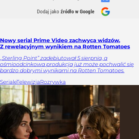
Dodaj jako
źródło w Google
Nowy serial Prime Video zachwyca widzów.
Z rewelacyjnym wynikiem na Rotten Tomatoes
„Sterling Point” zadebiutował 5 sierpnia, a
ośmioodcinkowa produkcja już może pochwalić się
bardzo dobrymi wynikami na Rotten Tomatoes.
Seriale
Telewizja
Rozrywka