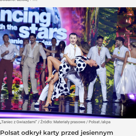
„Taniec z Gwiazdami”
/ Źródło:
Materiały prasowe
/
Polsat /akpa
Polsat odkrył karty przed jesiennym