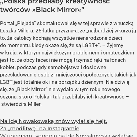
„Polska przebiłaby kreatywność
twórców »Black Mirror«”
Portal
„Plejada”
skontaktował się w tej sprawie z wnuczką
Leszka Millera. 25-latka przyznała, że
„najbardziej wkurza ją
to, że katolicy kochają wszystkie nienarodzone dzieci
do momentu, kiedy okaże się, że są LGBT+”
. – Żyjemy
w kraju, w którym największym problemem i smuteczkiem
jest to, że obcy faceci nie mogą trzymać ręki na łonach
kobiet, podczas gdy samobójstwa i dosłowne
prześladowanie osób z mniejszości społecznych, takich jak
LGBT jest totalnie ok i na porządku dziennym. Nie dziwię
się, że
„Black Mirror”
nie wydało w tym roku nowego
sezonu, skoro Polska i tak przebiłaby ich kreatywność –
stwierdziła Miller.
Na Idę Nowakowską znów wylał się hejt.
Za „modlitwę” na Instagramie
W ubiegłym tygodniu na Idę Nowakowską wylał się