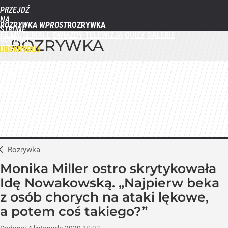
PRZEJDŹ
NA
ROZRYWKA WPROST
STRONĘ
FILMY
SERIALE
GWIAZDY
TELEWIZJA
QUIZY
GALERIE
GŁÓWNĄ
ROZRYWKA
WPROST.PL
UBSKRYBUJ
ZALOGUJ
MENU
Rozrywka
Monika Miller ostro skrytykowała
Idę Nowakowską. „Najpierw beka
z osób chorych na ataki lękowe,
a potem coś takiego?”