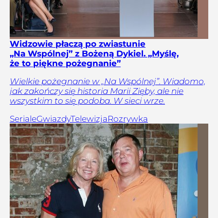
Widzowie płaczą po zwiastunie
„Na Wspólnej” z Bożeną Dykiel. „Myślę,
że to piękne pożegnanie”
Wielkie pożegnanie w „Na Wspólnej”. Wiadomo,
jak zakończy się historia Marii Zięby, ale nie
wszystkim to się podoba. W sieci wrze.
Seriale
Gwiazdy
Telewizja
Rozrywka