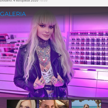
Dodano:
4
listopada
2020
10:03