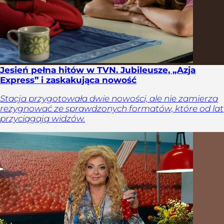
Jesień pełna hitów w TVN. Jubileusze, „Azja
Express” i zaskakująca nowość
Stacja przygotowała dwie nowości, ale nie zamierza
rezygnować ze sprawdzonych formatów, które od lat
przyciągają widzów.