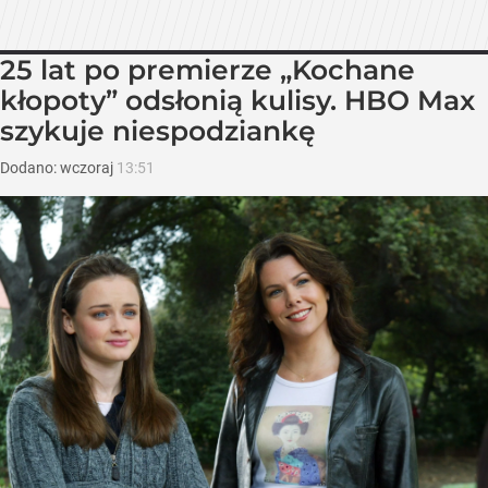
25 lat po premierze „Kochane
kłopoty” odsłonią kulisy. HBO Max
szykuje niespodziankę
Dodano:
wczoraj
13:51