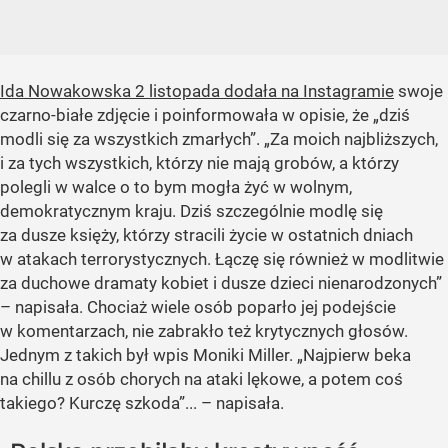
Ida Nowakowska 2 listopada dodała na Instagramie
swoje
czarno-białe zdjęcie i poinformowała w opisie, że „dziś
modli się za wszystkich zmarłych”. „Za moich najbliższych,
i za tych wszystkich, którzy nie mają grobów, a którzy
polegli w walce o to bym mogła żyć w wolnym,
demokratycznym kraju. Dziś szczególnie modlę się
za dusze księży, którzy stracili życie w ostatnich dniach
w atakach terrorystycznych. Łączę się również w modlitwie
za duchowe dramaty kobiet i dusze dzieci nienarodzonych”
– napisała. Chociaż wiele osób poparło jej podejście
w komentarzach, nie zabrakło też krytycznych głosów.
Jednym z takich był wpis Moniki Miller.
„Najpierw beka
na chillu z osób chorych na ataki lękowe, a potem coś
takiego? Kurczę szkoda”...
– napisała.