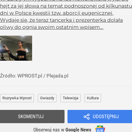
hejt za jej słowa na temat podnoszonej od kilkunastu
dni w Polsce kwestii tzw. aborcji eugenicznej.
Wydaje się, że teraz tancerka i prezenterka dolała
oliwy do ognia swoim ostatnim wpisem...
Źródło:
WPROST.pl
/
Plejada.pl
Rozrywka Wprost
Gwiazdy
Telewizja
Kultura
SKOMENTUJ
UDOSTĘPNIJ
Obserwuj nas
w
Google News