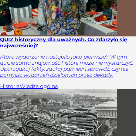
QUIZ historyczny dla uważnych. Co zdarzyło się
najwcześniej?
Które wydarzenie nastąpiło jako pierwsze? W tym
quizie sama znajomość historii może nie wystarczyć.
Uporządkuj fakty, zaufaj pamięci i sprawdź, czy nie
pomylisz wydarzeń dzielonych przez dekady.
Historia
Wiedza ogólna