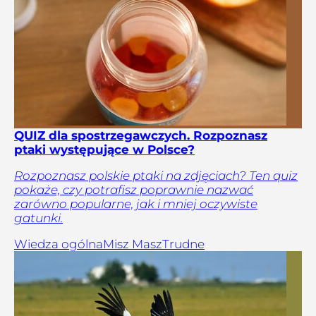
QUIZ dla spostrzegawczych. Rozpoznasz
ptaki występujące w Polsce?
Rozpoznasz polskie ptaki na zdjęciach? Ten quiz
pokaże, czy potrafisz poprawnie nazwać
zarówno popularne, jak i mniej oczywiste
gatunki.
Wiedza ogólna
Misz Masz
Trudne