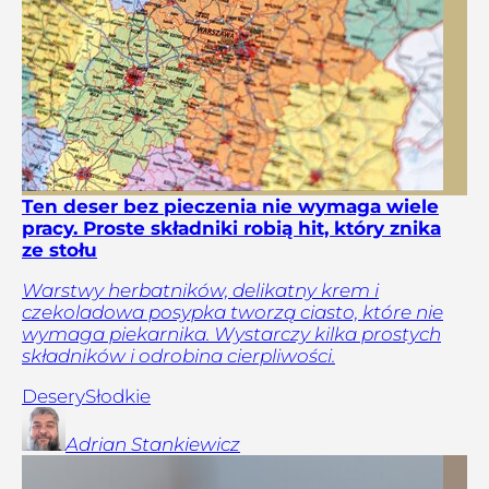
Ten deser bez pieczenia nie wymaga wiele
pracy. Proste składniki robią hit, który znika
ze stołu
Warstwy herbatników, delikatny krem i
czekoladowa posypka tworzą ciasto, które nie
wymaga piekarnika. Wystarczy kilka prostych
składników i odrobina cierpliwości.
Desery
Słodkie
Adrian
Stankiewicz