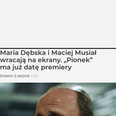
Maria Dębska i Maciej Musiał
wracają na ekrany. „Pionek”
ma już datę premiery
Dodano:
6
sierpnia
7:43