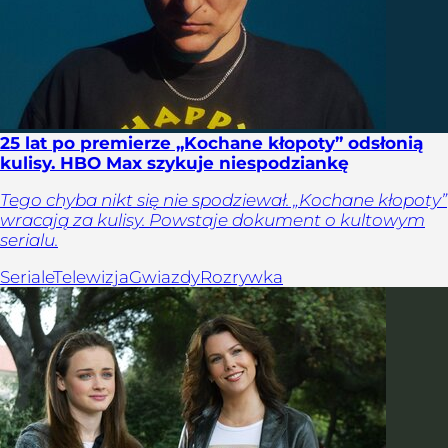
25 lat po premierze „Kochane kłopoty” odsłonią
kulisy. HBO Max szykuje niespodziankę
Tego chyba nikt się nie spodziewał. „Kochane kłopoty”
wracają za kulisy. Powstaje dokument o kultowym
serialu.
Seriale
Telewizja
Gwiazdy
Rozrywka