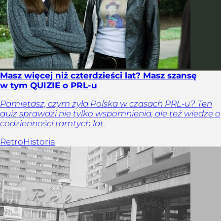
Masz więcej niż czterdzieści lat? Masz szansę
w tym QUIZIE o PRL-u
Pamiętasz, czym żyła Polska w czasach PRL-u? Ten
quiz sprawdzi nie tylko wspomnienia, ale też wiedzę o
codzienności tamtych lat.
Retro
Historia