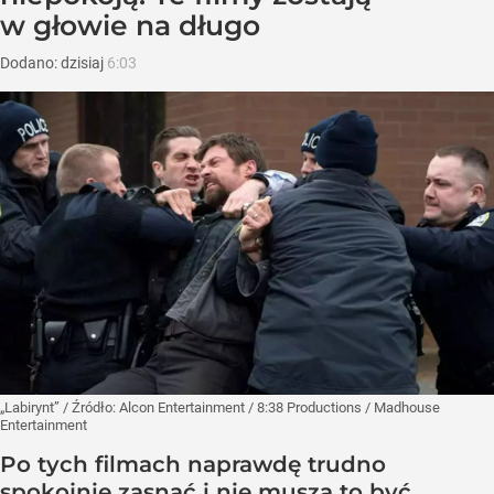
w głowie na długo
Dodano:
dzisiaj
6:03
„Labirynt”
/ Źródło:
Alcon Entertainment / 8:38 Productions / Madhouse
Entertainment
Po tych filmach naprawdę trudno
spokojnie zasnąć i nie muszą to być