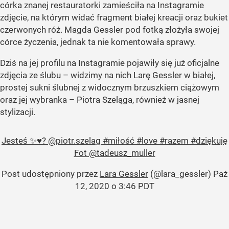
córka znanej restauratorki zamieściła na Instagramie
zdjęcie, na którym widać fragment białej kreacji oraz bukiet
czerwonych róż. Magda Gessler pod fotką złożyła swojej
córce życzenia, jednak ta nie komentowała sprawy.
Dziś na jej profilu na Instagramie pojawiły się już oficjalne
zdjęcia ze ślubu – widzimy na nich Larę Gessler w białej,
prostej sukni ślubnej z widocznym brzuszkiem ciążowym
oraz jej wybranka – Piotra Szeląga, również w jasnej
stylizacji.
Jesteś ✨♥️? @piotr.szelag #miłość #love #razem #dziękuję
Fot @tadeusz_muller
Post udostępniony przez
Lara Gessler
(@lara_gessler)
Paź
12, 2020 o 3:46 PDT