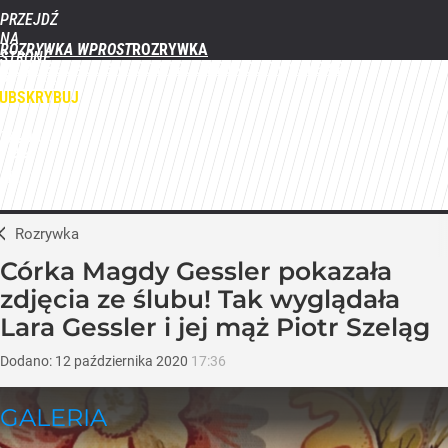
PRZEJDŹ
NA
ROZRYWKA WPROST
STRONĘ
FILMY
SERIALE
GWIAZDY
TELEWIZJA
QUIZY
GALERIE
GŁÓWNĄ
WPROST.PL
UBSKRYBUJ
ZALOGUJ
MENU
Rozrywka
Córka Magdy Gessler pokazała
zdjęcia ze ślubu! Tak wyglądała
Lara Gessler i jej mąż Piotr Szeląg
Dodano:
12
października
2020
17:36