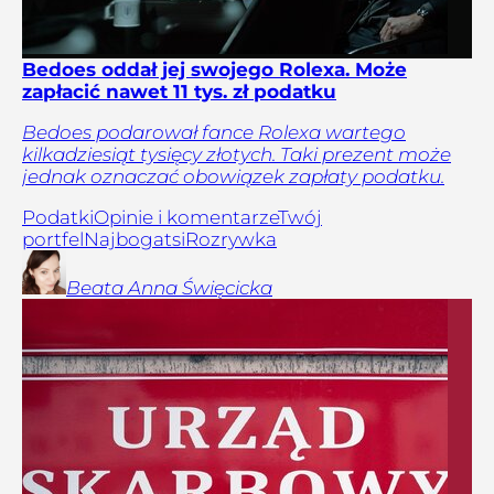
Bedoes oddał jej swojego Rolexa. Może
zapłacić nawet 11 tys. zł podatku
Bedoes podarował fance Rolexa wartego
kilkadziesiąt tysięcy złotych. Taki prezent może
jednak oznaczać obowiązek zapłaty podatku.
Podatki
Opinie i komentarze
Twój
portfel
Najbogatsi
Rozrywka
Beata Anna
Święcicka