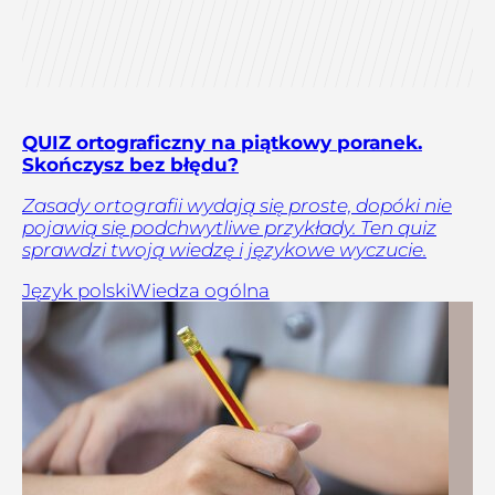
QUIZ ortograficzny na piątkowy poranek.
Skończysz bez błędu?
Zasady ortografii wydają się proste, dopóki nie
pojawią się podchwytliwe przykłady. Ten quiz
sprawdzi twoją wiedzę i językowe wyczucie.
Język polski
Wiedza ogólna