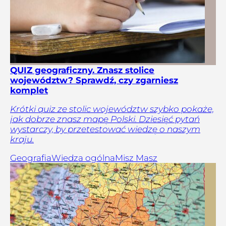
QUIZ geograficzny. Znasz stolice
województw? Sprawdź, czy zgarniesz
komplet
Krótki quiz ze stolic województw szybko pokaże,
jak dobrze znasz mapę Polski. Dziesięć pytań
wystarczy, by przetestować wiedzę o naszym
kraju.
Geografia
Wiedza ogólna
Misz Masz