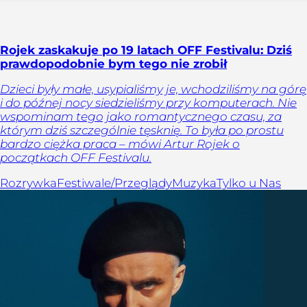
Rojek zaskakuje po 19 latach OFF Festivalu: Dziś
prawdopodobnie bym tego nie zrobił
Dzieci były małe, usypialiśmy je, wchodziliśmy na górę
i do późnej nocy siedzieliśmy przy komputerach. Nie
wspominam tego jako romantycznego czasu, za
którym dziś szczególnie tęsknię. To była po prostu
bardzo ciężka praca – mówi Artur Rojek o
początkach OFF Festivalu.
Rozrywka
Festiwale/Przeglądy
Muzyka
Tylko u Nas