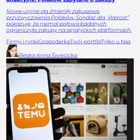
Nowe unijne cła zmieniły zakupowe
przyzwyczajenia Polaków. Sondaż dla „Wprost”
pokazuje, że niemal połowa badanych
ograniczyła zakupy na azjatyckich platformach.
Firmy i rynki
Gospodarka
Twój portfel
Tylko u Nas
Beata Anna
Święcicka