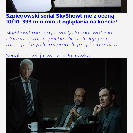
Szpiegowski serial SkyShowtime z oceną
10/10. 393 mln minut oglądania na koncie!
SkyShowtime ma powody do zadowolenia.
Platforma może pochwalić się kolejnymi
mocnymi wynikami produkcji szpiegowskich.
Seriale
Telewizja
Gwiazdy
Rozrywka