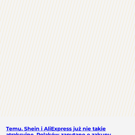
Temu, Shein i AliExpress już nie takie
atrakcyjne. Polaków zapytano o zakupy