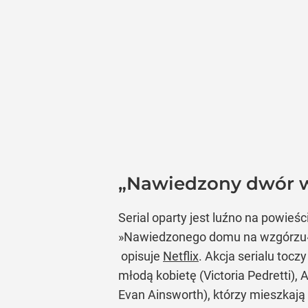
„Nawiedzony dwór w 
Serial oparty jest luźno na powieś
»Nawiedzonego domu na wzgórzu« M
opisuje
Netflix
. Akcja serialu tocz
młodą kobietę (Victoria Pedretti),
Evan Ainsworth), którzy mieszkają