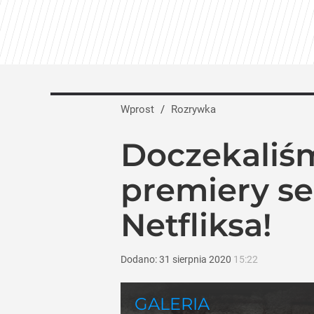
Wprost
/
Rozrywka
Doczekaliśm
premiery se
Netfliksa!
Dodano:
31
sierpnia
2020
15:22