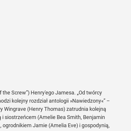
f the Screw”
) Henry'ego Jamesa.
„Od twórcy
zi kolejny rozdział antologii »Nawiedzony«”
–
Henry Wingrave (Henry Thomas) zatrudnia kolejną
cą i siostrzeńcem (Amelie Bea Smith, Benjamin
, ogrodnikiem Jamie (Amelia Eve) i gospodynią,