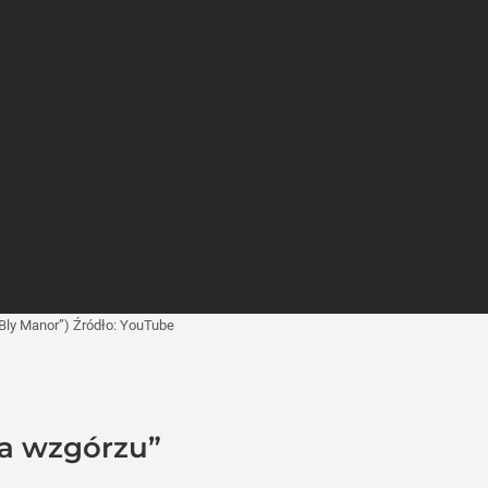
 Bly Manor”)
Źródło:
YouTube
a wzgórzu”