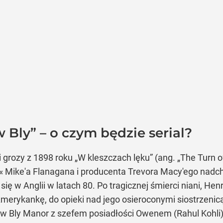
Bly” – o czym będzie serial?
ci grozy z 1898 roku
„W kleszczach lęku”
(ang.
„The Turn o
ike'a Flanagana i producenta Trevora Macy'ego nadchod
y się w Anglii w latach 80. Po tragicznej śmierci niani, 
 Amerykankę, do opieki nad jego osieroconymi siostrzeni
 w Bly Manor z szefem posiadłości Owenem (Rahul Kohli)