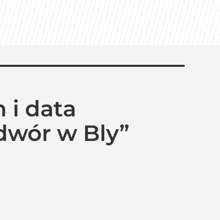
 i data
dwór w Bly”