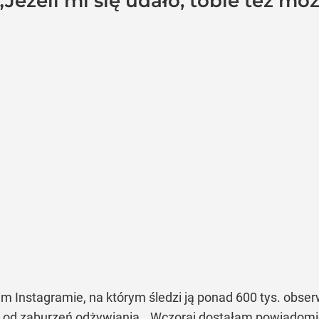
„Jeżeli mi się udało, tobie też mo
m Instagramie, na którym śledzi ją ponad 600 tys. obser
na od zaburzeń odżywiania.
„Wczoraj dostałam powiadomien