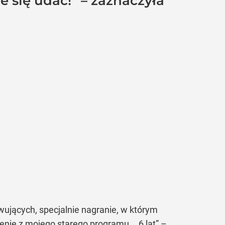
że się udać!” – zaznaczyła
wujących, specjalnie nagranie, w którym
ie z mojego starego programu... 6 lat”
–