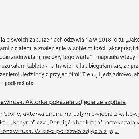
ała o swoich zaburzeniach odżywiania w 2018 roku.
„Jak
i z ciałem, a znalezienie w sobie miłości i akceptacji d
 sobie zadawałam, nie były tego warte”
– napisała wtedy 
i, szukałam tabletek na trawienie lub biegałam tak, że p
dzeniem! Jedz lody z przyjaciółmi! Trenuj i jedz zdrowo, a
– podkreślała.
awirusa. Aktorka pokazała zdjęcia ze szpitala
 Stone, aktorka znana na całym świecie z kultowyc
kt”, „Kasyno” czy „Pamięć absolutna”, przekazała w s
onawirusa. W sieci pokazała zdjęcia z jej...