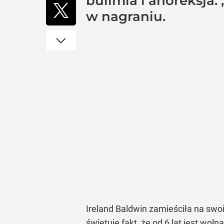
bulimia i anoreksja. 
w nagraniu.
Ireland Baldwin zamieściła na swoi
świętuje fakt, że od 6 lat jest wol