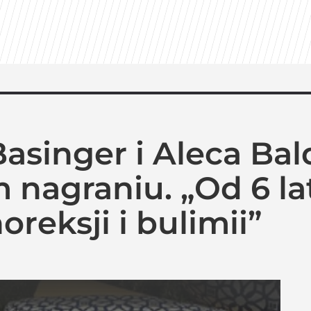
asinger i Aleca Ba
 nagraniu. „Od 6 la
reksji i bulimii”