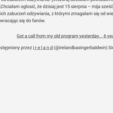
„Chciałam ogłosić, że dzisiaj jest 15 sierpnia – mija sześ
oich zaburzeń odżywiania, z którymi zmagałam się od wiel
zwracając się do fanów.
Got a call from my old program yesterday... 6 ye
ostępniony przez
i r e l a n d
(@irelandbasingerbaldwin)
Si