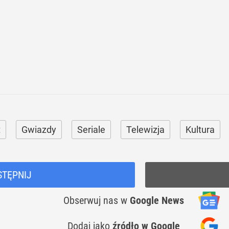
t
Gwiazdy
Seriale
Telewizja
Kultura
STĘPNIJ
Obserwuj nas
w
Google News
Dodaj jako
źródło w Google