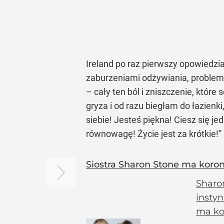
Ireland po raz pierwszy opowiedzi
zaburzeniami odżywiania, problemam
– cały ten ból i zniszczenie, które
gryza i od razu biegłam do łazienk
siebie! Jesteś piękna! Ciesz się je
równowagę! Życie jest za krótkie!”
Siostra Sharon Stone ma koron
Sharon
instyn
ma kor