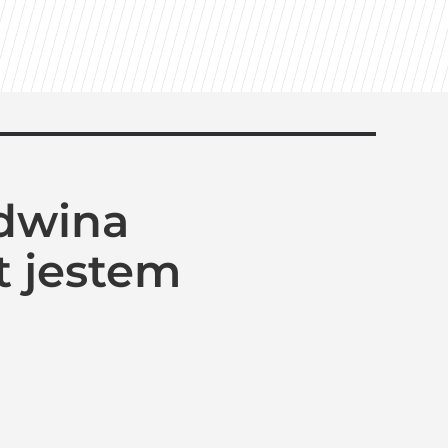
ldwina
t jestem