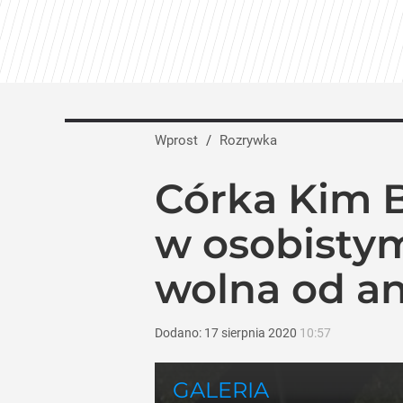
Wprost
/
Rozrywka
Córka Kim B
w osobistym
wolna od ano
Dodano:
17
sierpnia
2020
10:57