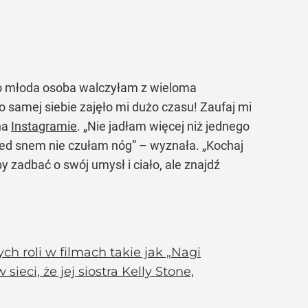
o młoda osoba walczyłam z wieloma
o samej siebie zajęło mi dużo czasu! Zaufaj mi
na
Instagramie
.
„Nie jadłam więcej niż jednego
rzed snem nie czułam nóg”
– wyznała.
„Kochaj
by zadbać o swój umysł i ciało, ale znajdź
h roli w filmach takie jak „Nagi
ieci, że jej siostra Kelly Stone,