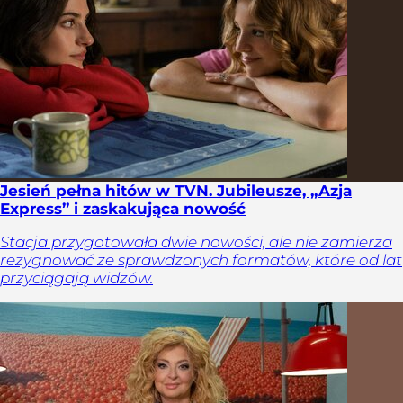
Jesień pełna hitów w TVN. Jubileusze, „Azja
Express” i zaskakująca nowość
Stacja przygotowała dwie nowości, ale nie zamierza
rezygnować ze sprawdzonych formatów, które od lat
przyciągają widzów.