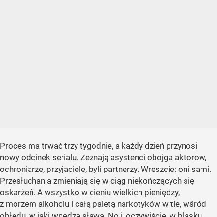
Proces ma trwać trzy tygodnie, a każdy dzień przynosi
nowy odcinek serialu. Zeznają asystenci obojga aktorów,
ochroniarze, przyjaciele, byli partnerzy. Wreszcie: oni sami.
Przesłuchania zmieniają się w ciąg niekończących się
oskarżeń. A wszystko w cieniu wielkich pieniędzy,
z morzem alkoholu i całą paletą narkotyków w tle, wśród
obłędu, w jaki wpędza sława. No i, oczywiście, w blasku