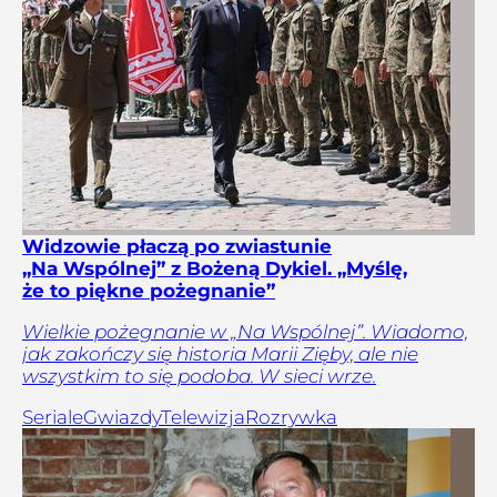
Widzowie płaczą po zwiastunie
„Na Wspólnej” z Bożeną Dykiel. „Myślę,
że to piękne pożegnanie”
Wielkie pożegnanie w „Na Wspólnej”. Wiadomo,
jak zakończy się historia Marii Zięby, ale nie
wszystkim to się podoba. W sieci wrze.
Seriale
Gwiazdy
Telewizja
Rozrywka