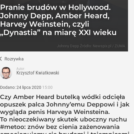
Pranie brudów w Hollywood.
Johnny Depp, Amber Heard,
Harvey Weinstein, czyli
„Dynastia” na miarę XXI wieku
Johnny Depp
Źródło:
Newspix.pl
/
ZUMA
Rozrywka
Autor:
Krzysztof Kwiatkowski
Dodano:
24
lipca
2020
15:00
Czy Amber Heard butelką wódki odcięła
opuszek palca Johnny’emu Deppowi i jak
wygląda penis Harveya Weinsteina.
To nieoczekiwany skutek uboczny ruchu
#metoo: znów bez cienia zażenowania