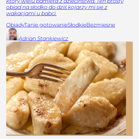
który wielu pamięta z dzieciństwa. Ten prosty
obiad na słodko do dziś kojarzy mi się z
wakacjami u babci.
Obiady
Tanie gotowanie
Słodkie
Bezmięsne
Adrian
Stankiewicz