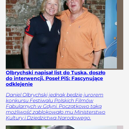
Olbrychski napisał list do Tuska, doszło
do interwencji. Poseł PiS: Fascynujące
odklejenie
Daniel Olbrychski jednak będzie jurorem
konkursu Festiwalu Polskich Filmów
Fabularnych w Gdyni. Początkowo taką
możliwość zablokowało mu Ministerstwo
Kultury i Dziedzictwa Narodowego.