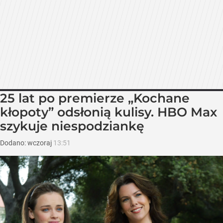
25 lat po premierze „Kochane
kłopoty” odsłonią kulisy. HBO Max
szykuje niespodziankę
Dodano:
wczoraj
13:51