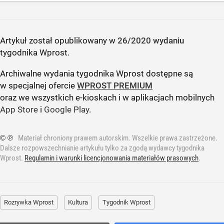
Artykuł został opublikowany w
26/2020 wydaniu
tygodnika Wprost
.
Archiwalne wydania tygodnika Wprost dostępne są
w specjalnej ofercie
WPROST PREMIUM
oraz we wszystkich e-kioskach i w aplikacjach mobilnych
App Store
i
Google Play
.
© ℗
Materiał chroniony prawem autorskim. Wszelkie prawa zastrzeżone.
Dalsze rozpowszechnianie artykułu tylko za zgodą wydawcy tygodnika
Wprost.
Regulamin i warunki licencjonowania materiałów prasowych
.
Rozrywka Wprost
Kultura
Tygodnik Wprost