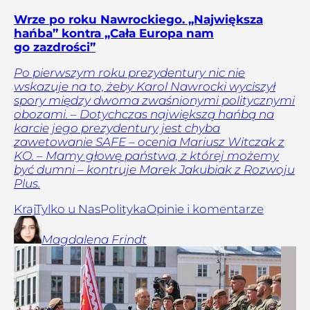
Wrze po roku Nawrockiego. „Największa
hańba” kontra „Cała Europa nam
go zazdrości”
Po pierwszym roku prezydentury nic nie
wskazuje na to, żeby Karol Nawrocki wyciszył
spory między dwoma zwaśnionymi politycznymi
obozami. – Dotychczas największą hańbą na
karcie jego prezydentury jest chyba
zawetowanie SAFE – ocenia Mariusz Witczak z
KO. – Mamy głowę państwa, z której możemy
być dumni – kontruje Marek Jakubiak z Rozwoju
Plus.
Kraj
Tylko u Nas
Polityka
Opinie i komentarze
Magdalena
Frindt