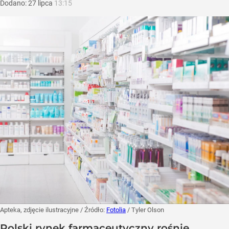
Dodano:
27
lipca
13:15
Apteka, zdjęcie ilustracyjne
/ Źródło:
Fotolia
/
Tyler Olson
Polski rynek farmaceutyczny rośnie