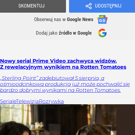
SKOMENTUJ
UDOSTĘPNIJ
Obserwuj nas
w
Google News
Dodaj jako
źródło w Google
Nowy serial Prime Video zachwyca widzów.
Z rewelacyjnym wynikiem na Rotten Tomatoes
„Sterling Point” zadebiutował 5 sierpnia, a
ośmioodcinkowa produkcja już może pochwalić się
bardzo dobrymi wynikami na Rotten Tomatoes.
Seriale
Telewizja
Rozrywka