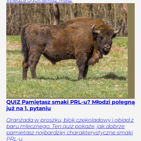
Wiedza ogólna
Misz Masz
QUIZ Pamiętasz smaki PRL-u? Młodzi polegną
już na 1. pytaniu
Oranżada w proszku, blok czekoladowy i obiad z
baru mlecznego. Ten quiz pokaże, jak dobrze
pamiętasz najbardziej charakterystyczne smaki
PRL-u.