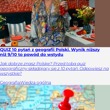
QUIZ 10 pytań z geografii Polski. Wynik niższy
niż 9/10 to powód do wstydu
Jak dobrze znasz Polskę? Przed tobą quiz
geograficzny składający się z 10 pytań. Odpowiesz na
wszystkie?
Geografia
Wiedza ogólna