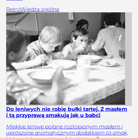
Retro
Wiedza ogólna
Do leniwych nie robię bułki tartej. Z masłem
i tą przyprawą smakują jak u babci
Miękkie leniwe polane roztopionym masłem i
oprószone aromatycznym dodatkiem to smak,