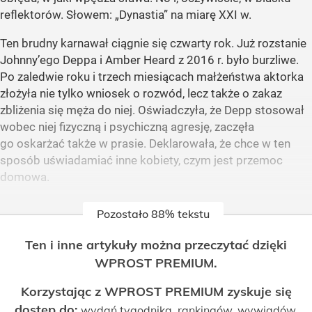
reflektorów. Słowem: „Dynastia” na miarę XXI w.
Ten brudny karnawał ciągnie się czwarty rok. Już rozstanie
Johnny’ego Deppa i Amber Heard z 2016 r. było burzliwe.
Po zaledwie roku i trzech miesiącach małżeństwa aktorka
złożyła nie tylko wniosek o rozwód, lecz także o zakaz
zbliżenia się męża do niej. Oświadczyła, że Depp stosował
wobec niej fizyczną i psychiczną agresję, zaczęła
go oskarżać także w prasie. Deklarowała, że chce w ten
sposób uświadamiać inne kobiety, czym jest przemoc
domowa.
Pozostało 88% tekstu
Ten i inne artykuły można przeczytać dzięki
WPROST PREMIUM.
Korzystając z WPROST PREMIUM zyskuje się
dostęp do:
wydań tygodnika, rankingów, wywiadów,