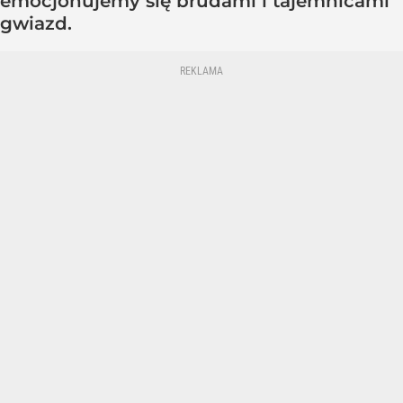
emocjonujemy się brudami i tajemnicami
gwiazd.