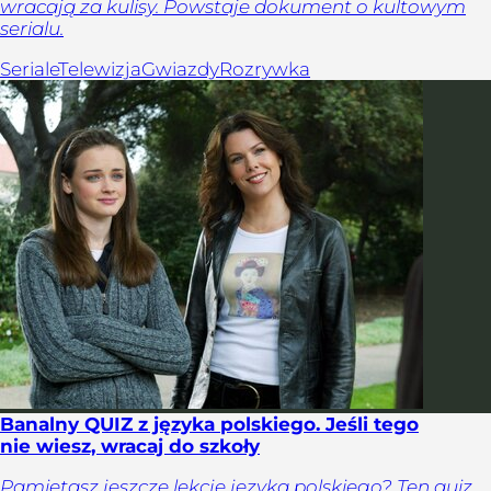
wracają za kulisy. Powstaje dokument o kultowym
serialu.
Seriale
Telewizja
Gwiazdy
Rozrywka
Banalny QUIZ z języka polskiego. Jeśli tego
nie wiesz, wracaj do szkoły
Pamiętasz jeszcze lekcje języka polskiego? Ten quiz