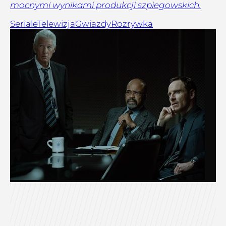
mocnymi wynikami produkcji szpiegowskich.
Seriale
Telewizja
Gwiazdy
Rozrywka