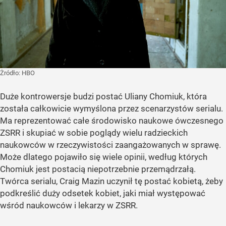
Żródło:
HBO
Duże kontrowersje budzi postać Uliany Chomiuk, która
została całkowicie wymyślona przez scenarzystów serialu.
Ma reprezentować całe środowisko naukowe ówczesnego
ZSRR i skupiać w sobie poglądy wielu radzieckich
naukowców w rzeczywistości zaangażowanych w sprawę.
Może dlatego pojawiło się wiele opinii, według których
Chomiuk jest postacią niepotrzebnie przemądrzałą.
Twórca serialu, Craig Mazin uczynił tę postać kobietą, żeby
podkreślić duży odsetek kobiet, jaki miał występować
wśród naukowców i lekarzy w ZSRR.