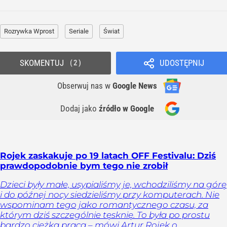
Rozrywka Wprost
Seriale
Świat
SKOMENTUJ
UDOSTĘPNIJ
2
Obserwuj nas
w
Google News
Dodaj jako
źródło w Google
Rojek zaskakuje po 19 latach OFF Festivalu: Dziś
prawdopodobnie bym tego nie zrobił
Dzieci były małe, usypialiśmy je, wchodziliśmy na górę
i do późnej nocy siedzieliśmy przy komputerach. Nie
wspominam tego jako romantycznego czasu, za
którym dziś szczególnie tęsknię. To była po prostu
bardzo ciężka praca – mówi Artur Rojek o