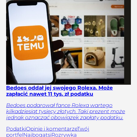
Bedoes oddał jej swojego Rolexa. Może
zapłacić nawet 11 tys. zł podatku
Bedoes podarował fance Rolexa wartego
kilkadziesiąt tysięcy złotych. Taki prezent może
jednak oznaczać obowiązek zapłaty podatku.
Podatki
Opinie i komentarze
Twój
portfel
Najbogatsi
Rozrywka