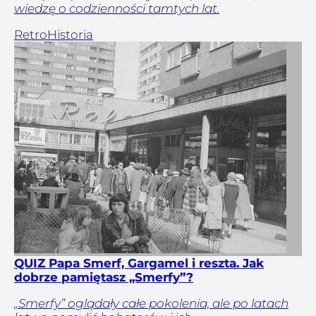
wiedzę o codzienności tamtych lat.
Retro
Historia
QUIZ Papa Smerf, Gargamel i reszta. Jak
dobrze pamiętasz „Smerfy”?
„Smerfy” oglądały całe pokolenia, ale po latach