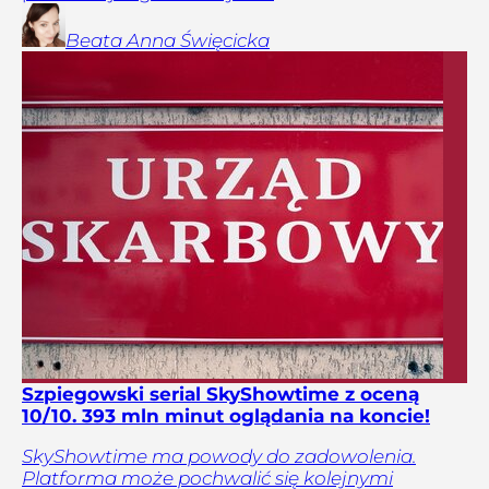
Beata Anna
Święcicka
Szpiegowski serial SkyShowtime z oceną
10/10. 393 mln minut oglądania na koncie!
SkyShowtime ma powody do zadowolenia.
Platforma może pochwalić się kolejnymi