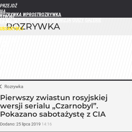
PRZEJDŹ
NA
ROZRYWKA WPROST
STRONĘ
FILMY
SERIALE
GWIAZDY
TELEWIZJA
QUIZY
GALERIE
GŁÓWNĄ
ROZRYWKA
WPROST.PL
UBSKRYBUJ
ZALOGUJ
MENU
Rozrywka
Pierwszy zwiastun rosyjskiej
wersji serialu „Czarnobyl”.
Pokazano sabotażystę z CIA
Dodano:
25
lipca
2019
14:16