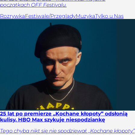
początkach OFF Festivalu.
Rozrywka
Festiwale/Przeglądy
Muzyka
Tylko u Nas
25 lat po premierze „Kochane kłopoty” odsłonią
kulisy. HBO Max szykuje niespodziankę
Tego chyba nikt się nie spodziewał. „Kochane kłopoty”