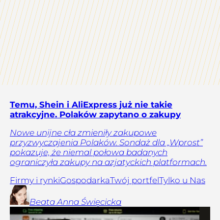
Temu, Shein i AliExpress już nie takie
atrakcyjne. Polaków zapytano o zakupy
Nowe unijne cła zmieniły zakupowe
przyzwyczajenia Polaków. Sondaż dla „Wprost”
pokazuje, że niemal połowa badanych
ograniczyła zakupy na azjatyckich platformach.
Firmy i rynki
Gospodarka
Twój portfel
Tylko u Nas
Beata Anna
Święcicka