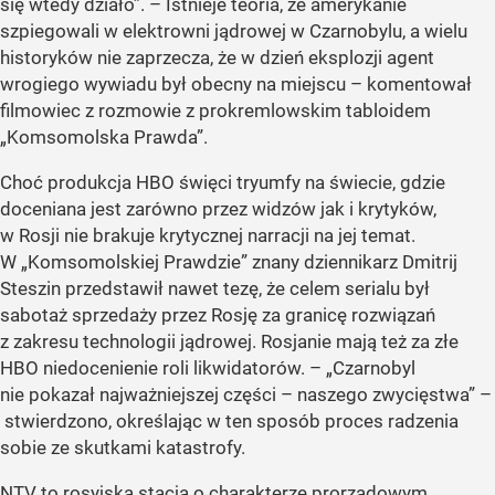
się wtedy działo”. – Istnieje teoria, że amerykanie
szpiegowali w elektrowni jądrowej w Czarnobylu, a wielu
historyków nie zaprzecza, że w dzień eksplozji agent
wrogiego wywiadu był obecny na miejscu – komentował
filmowiec z rozmowie z prokremlowskim tabloidem
„Komsomolska Prawda”.
Choć produkcja HBO święci tryumfy na świecie, gdzie
doceniana jest zarówno przez widzów jak i krytyków,
w Rosji nie brakuje krytycznej narracji na jej temat.
W „Komsomolskiej Prawdzie” znany dziennikarz Dmitrij
Steszin przedstawił nawet tezę, że celem serialu był
sabotaż sprzedaży przez Rosję za granicę rozwiązań
z zakresu technologii jądrowej. Rosjanie mają też za złe
HBO niedocenienie roli likwidatorów. – „Czarnobyl
nie pokazał najważniejszej części – naszego zwycięstwa” –
stwierdzono, określając w ten sposób proces radzenia
sobie ze skutkami katastrofy.
NTV to rosyjska stacja o charakterze prorządowym,