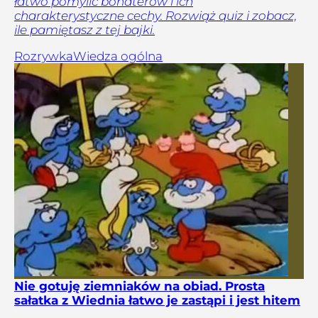
łatwo pomylić bohaterów i ich
charakterystyczne cechy. Rozwiąż quiz i zobacz,
ile pamiętasz z tej bajki.
Rozrywka
Wiedza ogólna
Nie gotuję ziemniaków na obiad. Prosta
sałatka z Wiednia łatwo je zastąpi i jest hitem