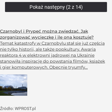
Pokaż następny (2 z 14)
Czarnobyl i Prypeć można zwiedzać. Jak
zorganizować wycieczkę i ile ona kosztuje?
Temat katastrofy w Czarnobylu stał się już częścią
nie tylko historii, ale także popkultury. Awaria
reaktora 4 w elektrowni jądrowej na Ukrainie
stanowiła inspirację do powstania filmów, książek
i gier komputerowych. Obecnie tryumfy...
Źródło:
WPROST.pl