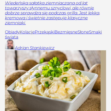
Wiedeńska sałatka ziemniaczana od lat
towarzyszy słynnemu sznyclowi, ale równie
dobrze sprawdza się podczas grilla. Jest lekka,
kremowa i świetnie zastępuje klasyczne
ziemniaki.
Obiady
Kolacje
Przekąski
Bezmięsne
Słone
Smaki
świata
Adrian
Stankiewicz