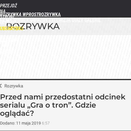
PRZEJDŹ
NA
ROZRYWKA WPROST
STRONĘ
FILMY
SERIALE
GWIAZDY
TELEWIZJA
QUIZY
GALERIE
GŁÓWNĄ
ROZRYWKA
WPROST.PL
UBSKRYBUJ
ZALOGUJ
MENU
Rozrywka
Przed nami przedostatni odcinek
serialu „Gra o tron”. Gdzie
oglądać?
Dodano:
11
maja
2019
6:57