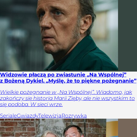
Widzowie płaczą po zwiastunie „Na Wspólnej”
z Bożeną Dykiel. „Myślę, że to piękne pożegnanie”
Wielkie pożegnanie w „Na Wspólnej”. Wiadomo, jak
zakończy się historia Marii Zięby, ale nie wszystkim to
się podoba. W sieci wrze.
Seriale
Gwiazdy
Telewizja
Rozrywka