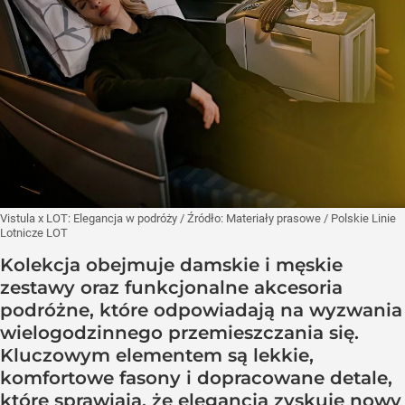
Vistula x LOT: Elegancja w podróży
/ Źródło:
Materiały prasowe
/
Polskie Linie
Lotnicze LOT
Kolekcja obejmuje damskie i męskie
zestawy oraz funkcjonalne akcesoria
podróżne, które odpowiadają na wyzwania
wielogodzinnego przemieszczania się.
Kluczowym elementem są lekkie,
komfortowe fasony i dopracowane detale,
które sprawiają, że elegancja zyskuje nowy