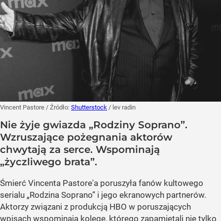
Vincent Pastore
/ Źródło:
Shutterstock
/
lev radin
Nie żyje gwiazda „Rodziny Soprano”.
Wzruszające pożegnania aktorów
chwytają za serce. Wspominają
„życzliwego brata”.
Śmierć Vincenta Pastore'a poruszyła fanów kultowego
serialu „Rodzina Soprano” i jego ekranowych partnerów.
Aktorzy związani z produkcją HBO w poruszających
wpisach wspominają kolegę, którego zapamiętali nie tylko