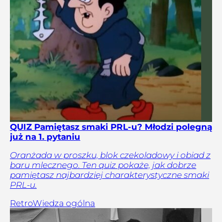
QUIZ Pamiętasz smaki PRL-u? Młodzi polegną
już na 1. pytaniu
Oranżada w proszku, blok czekoladowy i obiad z
baru mlecznego. Ten quiz pokaże, jak dobrze
pamiętasz najbardziej charakterystyczne smaki
PRL-u.
Retro
Wiedza ogólna