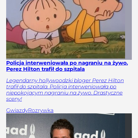
Policja interweniowała po nagraniu na żywo.
Perez Hilton trafił do szpitala
Legendarny hollywoodzki bloger Perez Hilton
trafił do szpitala. Policja interweniowała po
niepokojącym nagraniu na żywo. Drastyczne
sceny!
Gwiazdy
Rozrywka