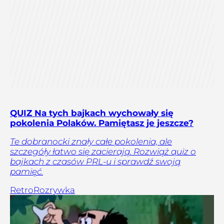
QUIZ Na tych bajkach wychowały się
pokolenia Polaków. Pamiętasz je jeszcze?
Te dobranocki znały całe pokolenia, ale
szczegóły łatwo się zacierają. Rozwiąż quiz o
bajkach z czasów PRL-u i sprawdź swoją
pamięć.
Retro
Rozrywka