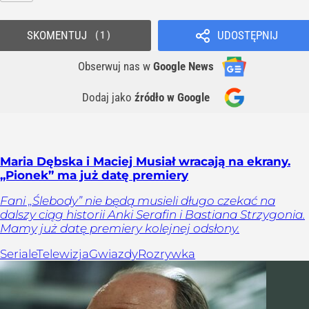
SKOMENTUJ
UDOSTĘPNIJ
1
Obserwuj nas
w
Google News
Dodaj jako
źródło w Google
Maria Dębska i Maciej Musiał wracają na ekrany.
„Pionek” ma już datę premiery
Fani „Ślebody” nie będą musieli długo czekać na
dalszy ciąg historii Anki Serafin i Bastiana Strzygonia.
Mamy już datę premiery kolejnej odsłony.
Seriale
Telewizja
Gwiazdy
Rozrywka