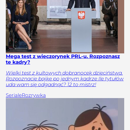
Mega test z wieczorynek PRL-u. Rozpoznasz
te kadry?
Wielki test z kultowych dobranocek dzieciństwa.
Rozpoznacie bajkę po jednym kadrze Ile tytułów
uda wam się odgadnąć? 12 to mistrz!
Seriale
Rozrywka