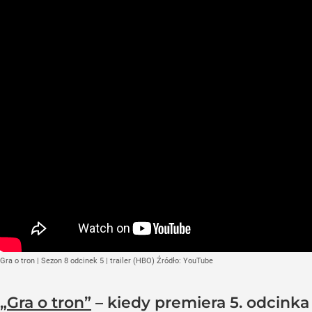
Gra o tron | Sezon 8 odcinek 5 | trailer (HBO)
Źródło:
YouTube
„Gra o tron”
– kiedy premiera 5. odcinka