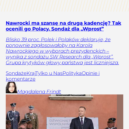
Nawrocki ma szansę na drugą kadencję? Tak
ocenili go Polacy. Sondaż dla „Wprost”
Blisko 39 proc. Polek i Polaków deklaruje, że
ponownie zagłosowałoby na Karola
Nawrockiego w wyborach prezydenckich –
wynika z sondażu SW Research dla „Wprost”.
Grupa krytyków głowy państwa jest liczniejsza.
Sondaże
Kraj
Tylko u Nas
Polityka
Opinie i
komentarze
Magdalena
Frindt