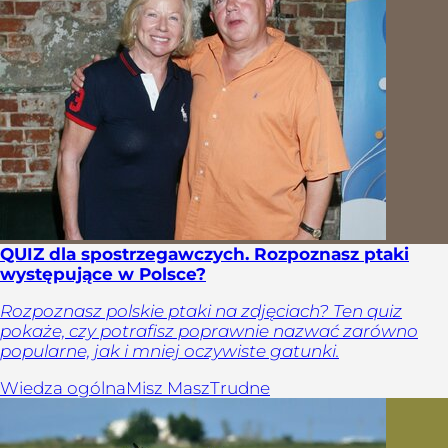
QUIZ dla spostrzegawczych. Rozpoznasz ptaki
występujące w Polsce?
Rozpoznasz polskie ptaki na zdjęciach? Ten quiz
pokaże, czy potrafisz poprawnie nazwać zarówno
popularne, jak i mniej oczywiste gatunki.
Wiedza ogólna
Misz Masz
Trudne