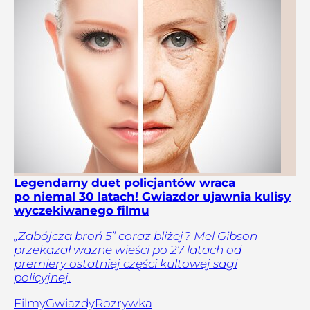
Legendarny duet policjantów wraca
po niemal 30 latach! Gwiazdor ujawnia kulisy
wyczekiwanego filmu
„Zabójcza broń 5” coraz bliżej? Mel Gibson
przekazał ważne wieści po 27 latach od
premiery ostatniej części kultowej sagi
policyjnej.
Filmy
Gwiazdy
Rozrywka