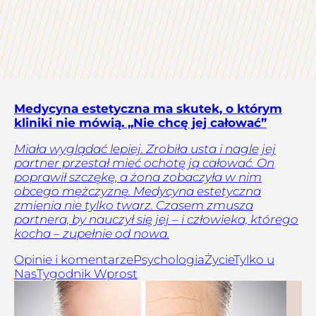
Medycyna estetyczna ma skutek, o którym
kliniki nie mówią. „Nie chcę jej całować”
Miała wyglądać lepiej. Zrobiła usta i nagle jej
partner przestał mieć ochotę ją całować. On
poprawił szczękę, a żona zobaczyła w nim
obcego mężczyznę. Medycyna estetyczna
zmienia nie tylko twarz. Czasem zmusza
partnera, by nauczył się jej – i człowieka, którego
kocha – zupełnie od nowa.
Opinie i komentarze
Psychologia
Życie
Tylko u
Nas
Tygodnik Wprost