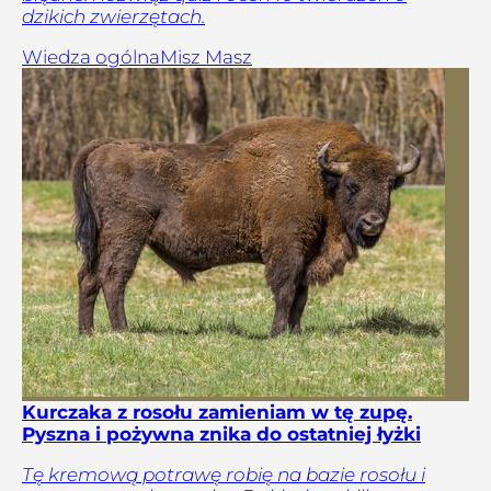
dzikich zwierzętach.
Wiedza ogólna
Misz Masz
Kurczaka z rosołu zamieniam w tę zupę.
Pyszna i pożywna znika do ostatniej łyżki
Tę kremową potrawę robię na bazie rosołu i