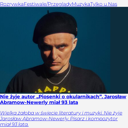
Rozrywka
Festiwale/Przeglądy
Muzyka
Tylko u Nas
Nie żyje autor „Piosenki o okularnikach”. Jarosław
Abramow-Newerly miał 93 lata
Wielka żałoba w świecie literatury i muzyki. Nie żyje
Jarosław Abramow-Newerly. Pisarz i kompozytor
miał 93 lata.