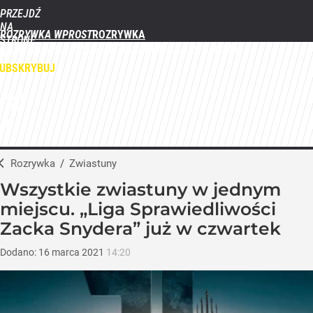
PRZEJDŹ
NA
ROZRYWKA WPROST
STRONĘ
FILMY
SERIALE
GWIAZDY
TELEWIZJA
QUIZY
GALERIE
GŁÓWNĄ
WPROST.PL
UBSKRYBUJ
ZALOGUJ
MENU
Rozrywka
/
Zwiastuny
Wszystkie zwiastuny w jednym
miejscu. „Liga Sprawiedliwości
Zacka Snydera” już w czwartek
Dodano:
16
marca
2021
14:20