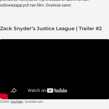
odświeżających ten film. Oceńcie sami:
Zack Snyder’s Justice League | Trailer #2
Żródło:
YouTube
/
youtube.com