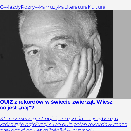
Gwiazdy
Rozrywka
Muzyka
Literatura
Kultura
QUIZ z rekordów w świecie zwierząt. Wiesz,
co jest „naj”?
Które zwierzę jest najcięższe, które najszybsze, a
które żyje najdłużej? Ten quiz pełen rekordów może
zaskoczyć nawet miłośników przyrody.