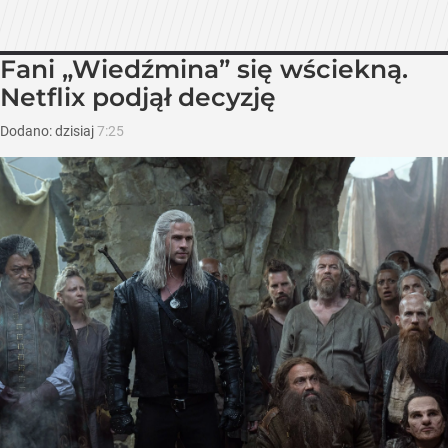
Fani „Wiedźmina” się wściekną.
Netflix podjął decyzję
Dodano:
dzisiaj
7:25