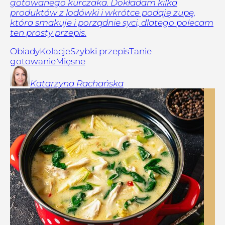
gotowanego kurczaka. Dokładam kilka
produktów z lodówki i wkrótce podaję zupę,
która smakuje i porządnie syci, dlatego polecam
ten prosty przepis.
Obiady
Kolacje
Szybki przepis
Tanie
gotowanie
Mięsne
Katarzyna
Rachańska