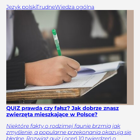
Język polski
Trudne
Wiedza ogólna
QUIZ prawda czy fałsz? Jak dobrze znasz
zwierzęta mieszkające w Polsce?
Niektóre fakty o rodzimej faunie brzmią jak
zmyślenie, a popularne przekonania okazują się
błędne. Rozwiąż quiz i oceń 10 twierdzeń o