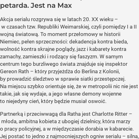
petarda. Jest na Max
Akcja serialu rozgrywa się w latach 20. XX wieku –
w czasach tzw. Republiki Weimarskiej, czyli pomiędzy I a II
wojną światową. To moment przełomowy w historii
Niemiec, pełen sprzeczności: dekadencja kontra bieda,
wolność kontra skrajne poglądy, jazz i kabarety kontra
zamachy, zamieszki i rodzący się faszyzm. W samym
centrum tego burzliwego świata znajduje się inspektor
Gereon Rath – który przyjeżdża do Berlina z Kolonii,
by prowadzić śledztwo w sprawie siatki przestępczej.
Na miejscu szybko orientuje się, że w metropolii nic nie jest
takie, jak się wydaje, a jego własne demony wojenne
to niejedyny cień, który będzie musiał oswoić.
Partnerką i przeciwwagą dla Ratha jest Charlotte Ritter –
młoda, ambitna kobieta z ubogiej dzielnicy, która marzy
o pracy policyjnej, a w międzyczasie dorabia w kabarecie.
Jej postać to jedno z najmocniejszych ogniw serialu – silna,