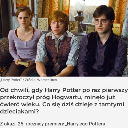
„Harry Potter”
/ Źródło:
Warner Bros.
Od chwili, gdy Harry Potter po raz pierwszy
przekroczył próg Hogwartu, minęło już
ćwierć wieku. Co się dziś dzieje z tamtymi
dzieciakami?
Z okazji 25. rocznicy premiery „Harry’ego Pottera