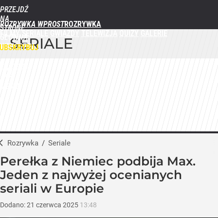
PRZEJDŹ
NA
ROZRYWKA WPROST
STRONĘ
FILMY
SERIALE
GWIAZDY
TELEWIZJA
QUIZY
GALERIE
GŁÓWNĄ
SERIALE
WPROST.PL
UBSKRYBUJ
ZALOGUJ
MENU
Rozrywka
/
Seriale
Perełka z Niemiec podbija Max.
Jeden z najwyżej ocenianych
seriali w Europie
Dodano:
21
czerwca
2025
13:48