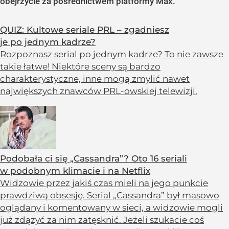
obejrzycie za pośrednictwem platformy Max.
QUIZ: Kultowe seriale PRL – zgadniesz
je po jednym kadrze?
Rozpoznasz serial po jednym kadrze? To nie zawsze
takie łatwe! Niektóre sceny są bardzo
charakterystyczne, inne mogą zmylić nawet
największych znawców PRL-owskiej telewizji.
Podobała ci się „Cassandra”? Oto 16 seriali
w podobnym klimacie i na Netflix
Widzowie przez jakiś czas mieli na jego punkcie
prawdziwą obsesję. Serial „Cassandra” był masowo
oglądany i komentowany w sieci, a widzowie mogli
już zdążyć za nim zatęsknić. Jeżeli szukacie coś