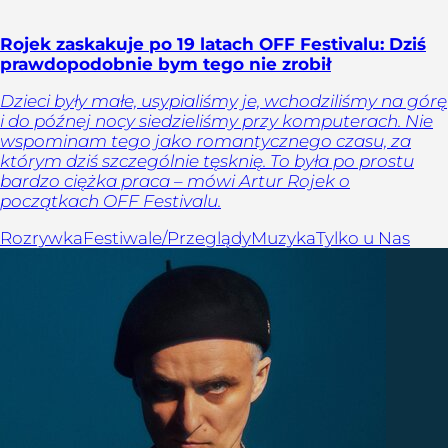
Rojek zaskakuje po 19 latach OFF Festivalu: Dziś
prawdopodobnie bym tego nie zrobił
Dzieci były małe, usypialiśmy je, wchodziliśmy na górę
i do późnej nocy siedzieliśmy przy komputerach. Nie
wspominam tego jako romantycznego czasu, za
którym dziś szczególnie tęsknię. To była po prostu
bardzo ciężka praca – mówi Artur Rojek o
początkach OFF Festivalu.
Rozrywka
Festiwale/Przeglądy
Muzyka
Tylko u Nas