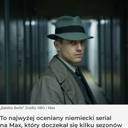
„Babilon Berlin”
Źródło:
HBO
/
Max
To najwyżej oceniany niemiecki serial
na Max, który doczekał się kilku sezonów