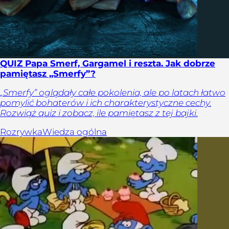
QUIZ Papa Smerf, Gargamel i reszta. Jak dobrze
pamiętasz „Smerfy”?
„Smerfy” oglądały całe pokolenia, ale po latach łatwo
pomylić bohaterów i ich charakterystyczne cechy.
Rozwiąż quiz i zobacz, ile pamiętasz z tej bajki.
Rozrywka
Wiedza ogólna