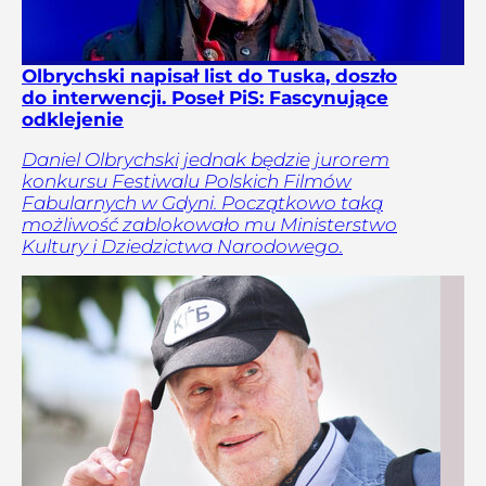
Olbrychski napisał list do Tuska, doszło
do interwencji. Poseł PiS: Fascynujące
odklejenie
Daniel Olbrychski jednak będzie jurorem
konkursu Festiwalu Polskich Filmów
Fabularnych w Gdyni. Początkowo taką
możliwość zablokowało mu Ministerstwo
Kultury i Dziedzictwa Narodowego.