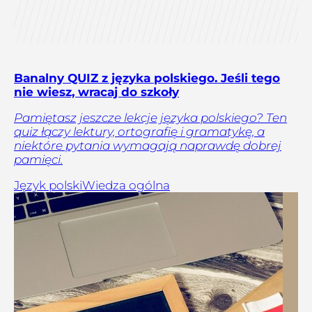
Banalny QUIZ z języka polskiego. Jeśli tego
nie wiesz, wracaj do szkoły
Pamiętasz jeszcze lekcje języka polskiego? Ten
quiz łączy lektury, ortografię i gramatykę, a
niektóre pytania wymagają naprawdę dobrej
pamięci.
Język polski
Wiedza ogólna