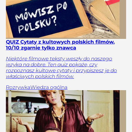
QUIZ Cytaty z kultowych polskich filmów.
10/10 zgarnie tylko znawca
Niektóre filmowe teksty weszły do naszego
języka na dobre. Ten quiz pokaże, czy
rozpoznasz kultowe cytaty i przypiszesz je do
właściwych polskich filmów.
Rozrywka
Wiedza ogólna