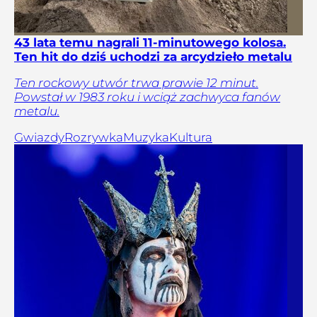
43 lata temu nagrali 11-minutowego kolosa.
Ten hit do dziś uchodzi za arcydzieło metalu
Ten rockowy utwór trwa prawie 12 minut.
Powstał w 1983 roku i wciąż zachwyca fanów
metalu.
Gwiazdy
Rozrywka
Muzyka
Kultura