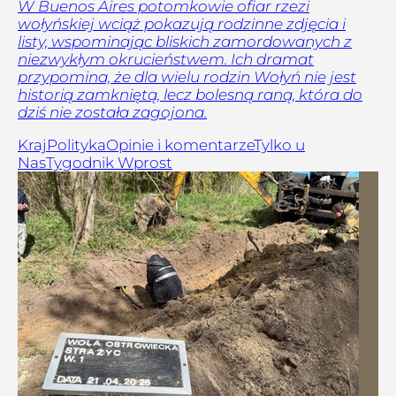
W Buenos Aires potomkowie ofiar rzezi
wołyńskiej wciąż pokazują rodzinne zdjęcia i
listy, wspominając bliskich zamordowanych z
niezwykłym okrucieństwem. Ich dramat
przypomina, że dla wielu rodzin Wołyń nie jest
historią zamkniętą, lecz bolesną raną, która do
dziś nie została zagojona.
Kraj
Polityka
Opinie i komentarze
Tylko u
Nas
Tygodnik Wprost