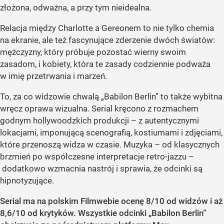
złożona, odważna, a przy tym nieidealna.
Relacja między Charlotte a Gereonem to nie tylko chemia
na ekranie, ale też fascynujące zderzenie dwóch światów:
mężczyzny, który próbuje pozostać wierny swoim
zasadom, i kobiety, która te zasady codziennie podważa
w imię przetrwania i marzeń.
To, za co widzowie chwalą „Babilon Berlin” to także wybitna
wręcz oprawa wizualna. Serial kręcono z rozmachem
godnym hollywoodzkich produkcji – z autentycznymi
lokacjami, imponującą scenografią, kostiumami i zdjęciami,
które przenoszą widza w czasie. Muzyka – od klasycznych
brzmień po współczesne interpretacje retro-jazzu –
dodatkowo wzmacnia nastrój i sprawia, że odcinki są
hipnotyzujące.
Serial ma na polskim Filmwebie ocenę 8/10 od widzów i aż
8,6/10 od krytyków. Wszystkie odcinki „Babilon Berlin”