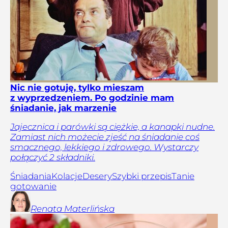
Nic nie gotuję, tylko mieszam
z wyprzedzeniem. Po godzinie mam
śniadanie, jak marzenie
Jajecznica i parówki są ciężkie, a kanapki nudne.
Zamiast nich możecie zjeść na śniadanie coś
smacznego, lekkiego i zdrowego. Wystarczy
połączyć 2 składniki.
Śniadania
Kolacje
Desery
Szybki przepis
Tanie
gotowanie
Renata
Materlińska