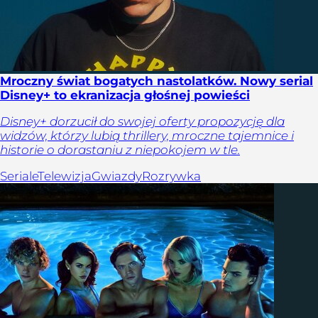
Mroczny świat bogatych nastolatków. Nowy serial
Disney+ to ekranizacja głośnej powieści
Disney+ dorzucił do swojej oferty propozycję dla
widzów, którzy lubią thrillery, mroczne tajemnice i
historie o dorastaniu z niepokojem w tle.
Seriale
Telewizja
Gwiazdy
Rozrywka