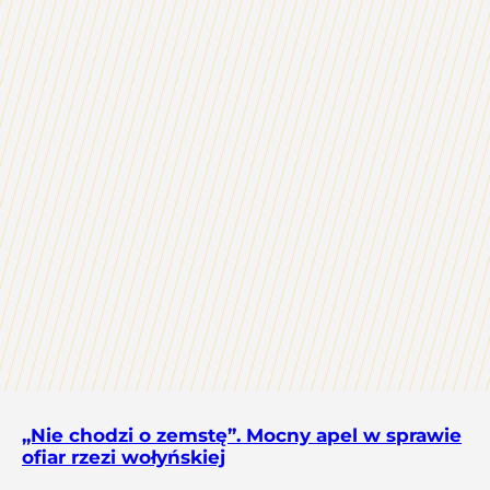
„Nie chodzi o zemstę”. Mocny apel w sprawie
ofiar rzezi wołyńskiej