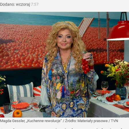
Dodano:
wczoraj
7:57
Magda Gessler, „Kuchenne rewolucje”
/ Źródło:
Materiały prasowe
/
TVN