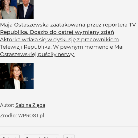
Maja Ostaszewska zaatakowana przez reportera TV
Republika. Doszło do ostrej wymiany zdań
Aktorka wdała się w dyskusję z pracownikiem
Telewizji Republika. W pewnym momencie Mai
Ostaszewskiej puściły nerwy.
Autor:
Sabina Zięba
Źródło:
WPROST.pl