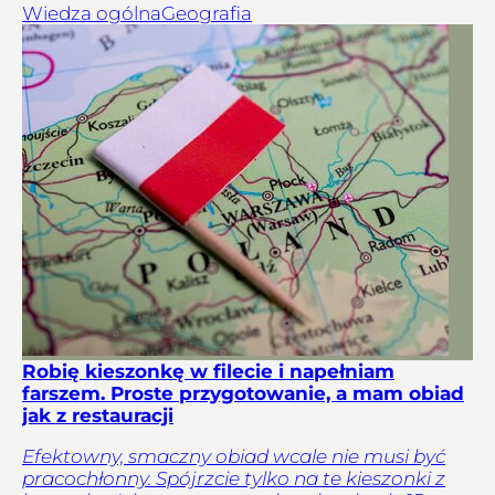
Wiedza ogólna
Geografia
Robię kieszonkę w filecie i napełniam
farszem. Proste przygotowanie, a mam obiad
jak z restauracji
Efektowny, smaczny obiad wcale nie musi być
pracochłonny. Spójrzcie tylko na te kieszonki z