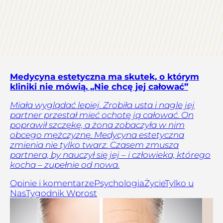
Medycyna estetyczna ma skutek, o którym
kliniki nie mówią. „Nie chcę jej całować”
Miała wyglądać lepiej. Zrobiła usta i nagle jej
partner przestał mieć ochotę ją całować. On
poprawił szczękę, a żona zobaczyła w nim
obcego mężczyznę. Medycyna estetyczna
zmienia nie tylko twarz. Czasem zmusza
partnera, by nauczył się jej – i człowieka, którego
kocha – zupełnie od nowa.
Opinie i komentarze
Psychologia
Życie
Tylko u
Nas
Tygodnik Wprost