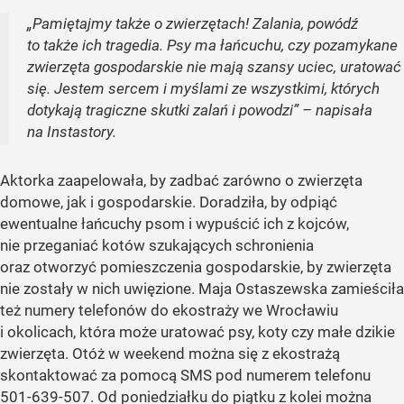
„Pamiętajmy także o zwierzętach! Zalania, powódź
to także ich tragedia. Psy ma łańcuchu, czy pozamykane
zwierzęta gospodarskie nie mają szansy uciec, uratować
się. Jestem sercem i myślami ze wszystkimi, których
dotykają tragiczne skutki zalań i powodzi” – napisała
na Instastory.
Aktorka zaapelowała, by zadbać zarówno o zwierzęta
domowe, jak i gospodarskie. Doradziła, by odpiąć
ewentualne łańcuchy psom i wypuścić ich z kojców,
nie przeganiać kotów szukających schronienia
oraz otworzyć pomieszczenia gospodarskie, by zwierzęta
nie zostały w nich uwięzione. Maja Ostaszewska zamieściła
też numery telefonów do ekostraży we Wrocławiu
i okolicach, która może uratować psy, koty czy małe dzikie
zwierzęta. Otóż w weekend można się z ekostrażą
skontaktować za pomocą SMS pod numerem telefonu
501-639-507. Od poniedziałku do piątku z kolei można