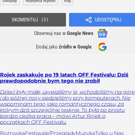
Gwiazdy
Rozrywka Wprost
Kraj
SKOMENTUJ
UDOSTĘPNIJ
2
Obserwuj nas
w
Google News
Dodaj jako
źródło w Google
Rojek zaskakuje po 19 latach OFF Festivalu: Dziś
prawdopodobnie bym tego nie zrobił
Dzieci były małe, usypialiśmy je, wchodziliśmy na górę
i do późnej nocy siedzieliśmy przy komputerach. Nie
wspominam tego jako romantycznego czasu, za
którym dziś szczególnie tęsknię. To była po prostu
bardzo ciężka praca – mówi Artur Rojek o
początkach OFF Festivalu.
Rozrywka
Festiwale/Przeglądy
Muzyka
Tylko u Nas