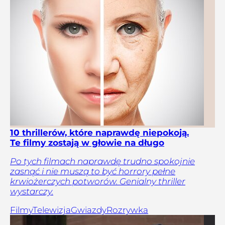
10 thrillerów, które naprawdę niepokoją.
Te filmy zostają w głowie na długo
Po tych filmach naprawdę trudno spokojnie
zasnąć i nie muszą to być horrory pełne
krwiożerczych potworów. Genialny thriller
wystarczy.
Filmy
Telewizja
Gwiazdy
Rozrywka