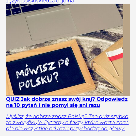
Język polski
Wiedza ogólna
QUIZ Jak dobrze znasz swój kraj? Odpowiedz
na 10 pytań i nie pomyl się ani razu
Myślisz, że dobrze znasz Polskę? Ten quiz szybko
to zweryfikuje. Pytamy o fakty, które warto znać,
ale nie wszystkie od razu przychodzą do głowy.