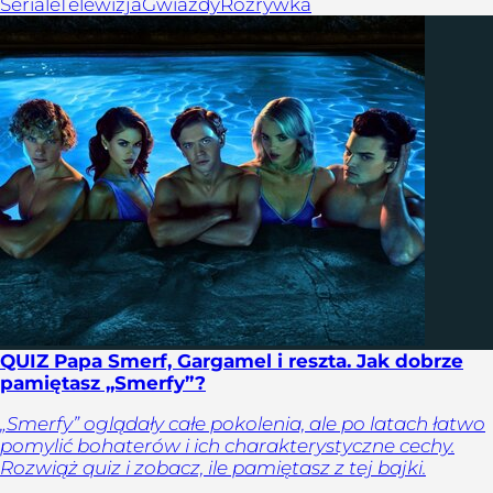
Seriale
Telewizja
Gwiazdy
Rozrywka
QUIZ Papa Smerf, Gargamel i reszta. Jak dobrze
pamiętasz „Smerfy”?
„Smerfy” oglądały całe pokolenia, ale po latach łatwo
pomylić bohaterów i ich charakterystyczne cechy.
Rozwiąż quiz i zobacz, ile pamiętasz z tej bajki.