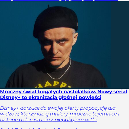
Mroczny świat bogatych nastolatków. Nowy serial
Disney+ to ekranizacja głośnej powieści
Disney+ dorzucił do swojej oferty propozycję dla
widzów, którzy lubią thrillery, mroczne tajemnice i
historie o dorastaniu z niepokojem w tle.