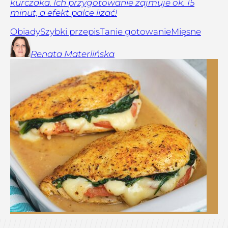
kurczaka. Ich przygotowanie zajmuje ok. 15
minut, a efekt palce lizać!
Obiady
Szybki przepis
Tanie gotowanie
Mięsne
Renata
Materlińska