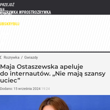
PRZEJDŹ
NA
ROZRYWKA WPROST
STRONĘ
FILMY
SERIALE
GWIAZDY
TELEWIZJA
QUIZY
GALERIE
GŁÓWNĄ
WPROST.PL
UBSKRYBUJ
ZALOGUJ
MENU
Rozrywka
/
Gwiazdy
Maja Ostaszewska apeluje
do internautów. „Nie mają szansy
uciec”
Dodano:
15
września
2024
19:24