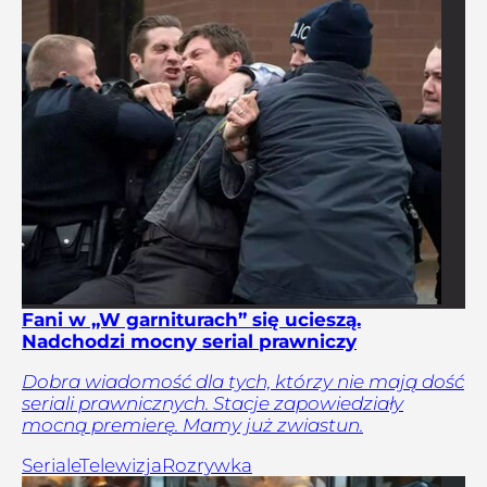
Fani w „W garniturach” się ucieszą.
Nadchodzi mocny serial prawniczy
Dobra wiadomość dla tych, którzy nie mają dość
seriali prawnicznych. Stacje zapowiedziały
mocną premierę. Mamy już zwiastun.
Seriale
Telewizja
Rozrywka