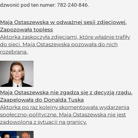
dzwonić pod ten numer: 782-240-846.
Maja Ostaszewska w odważnej sesji zdjęciowej.
Zapozowała topless
Aktorka zaskoczyła zdjęciami, które właśnie trafiły
do sieci. Maja Ostaszewska pozowała do nich
rozebrana.
Maja Ostaszewska nie zgadza się z decyzją rządu.
Zaapelowała do Donalda Tuska
Aktorka po raz kolejny skomentowała wydarzenia
społeczno-polityczne. Maja Ostaszewska nie jest
zadowolona z sytuacji na granicy.