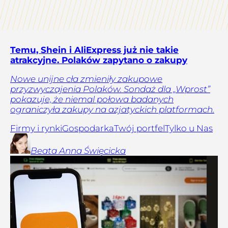
Temu, Shein i AliExpress już nie takie
atrakcyjne. Polaków zapytano o zakupy
Nowe unijne cła zmieniły zakupowe
przyzwyczajenia Polaków. Sondaż dla „Wprost”
pokazuje, że niemal połowa badanych
ograniczyła zakupy na azjatyckich platformach.
Firmy i rynki
Gospodarka
Twój portfel
Tylko u Nas
Beata Anna
Święcicka