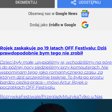
SKOMENTUJ
UDOSTĘPNIJ
Obserwuj nas
w
Google News
Dodaj jako
źródło w Google
Rojek zaskakuje po 19 latach OFF Festivalu: Dziś
prawdopodobnie bym tego nie zrobił
Dzieci były małe, usypialiśmy je, wchodziliśmy na górę
i do późnej nocy siedzieliśmy przy komputerach. Nie
wspominam tego jako romantycznego czasu, za
którym dziś szczególnie tęsknię. To była po prostu
bardzo ciężka praca – mówi Artur Rojek o
początkach OFF Festivalu.
Rozrywka
Festiwale/Przeglądy
Muzyka
Tylko u Nas