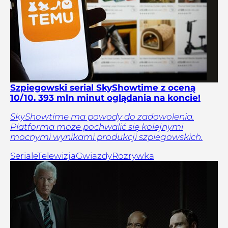
Szpiegowski serial SkyShowtime z oceną
10/10. 393 mln minut oglądania na koncie!
SkyShowtime ma powody do zadowolenia.
Platforma może pochwalić się kolejnymi
mocnymi wynikami produkcji szpiegowskich.
Seriale
Telewizja
Gwiazdy
Rozrywka