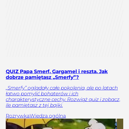
QUIZ Papa Smerf, Gargamel i reszta. Jak
dobrze pamiętasz „Smerfy”?
„Smerfy” oglądały całe pokolenia, ale po latach
łatwo pomylić bohaterów i ich
charakterystyczne cechy. Rozwiąż quiz i zobacz,
ile pamiętasz z tej bajki.
Rozrywka
Wiedza ogólna