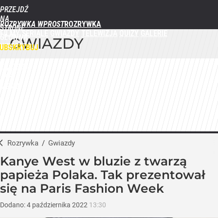
PRZEJDŹ
NA
ROZRYWKA WPROST
STRONĘ
FILMY
SERIALE
GWIAZDY
TELEWIZJA
QUIZY
GALERIE
GŁÓWNĄ
GWIAZDY
WPROST.PL
UBSKRYBUJ
ZALOGUJ
MENU
Rozrywka
/
Gwiazdy
Kanye West w bluzie z twarzą
papieża Polaka. Tak prezentował
się na Paris Fashion Week
Dodano:
4
października
2022
13:30