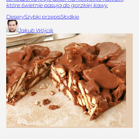
które świetnie pasują do gorzkiej kawy.
Desery
Szybki przepis
Słodkie
Jakub
Wójcik