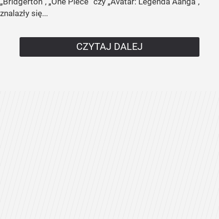
„Bridgerton”, „One Piece” czy „Avatar: Legenda Aanga”,
znalazły się...
CZYTAJ DALEJ