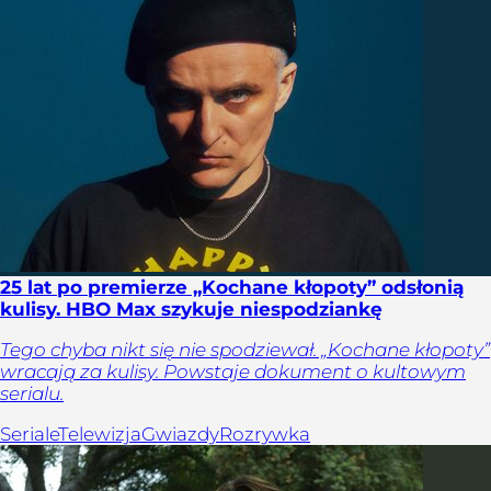
25 lat po premierze „Kochane kłopoty” odsłonią
kulisy. HBO Max szykuje niespodziankę
Tego chyba nikt się nie spodziewał. „Kochane kłopoty”
wracają za kulisy. Powstaje dokument o kultowym
serialu.
Seriale
Telewizja
Gwiazdy
Rozrywka