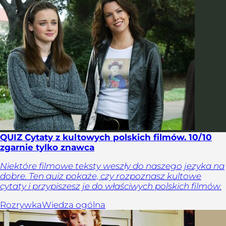
QUIZ Cytaty z kultowych polskich filmów. 10/10
zgarnie tylko znawca
Niektóre filmowe teksty weszły do naszego języka na
dobre. Ten quiz pokaże, czy rozpoznasz kultowe
cytaty i przypiszesz je do właściwych polskich filmów.
Rozrywka
Wiedza ogólna