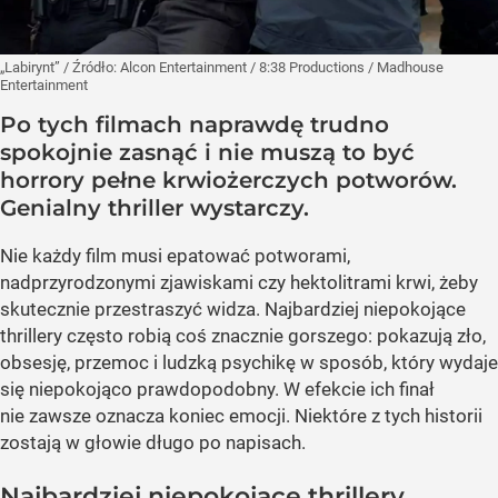
„Labirynt”
/ Źródło:
Alcon Entertainment / 8:38 Productions / Madhouse
Entertainment
Po tych filmach naprawdę trudno
spokojnie zasnąć i nie muszą to być
horrory pełne krwiożerczych potworów.
Genialny thriller wystarczy.
Nie każdy film musi epatować potworami,
nadprzyrodzonymi zjawiskami czy hektolitrami krwi, żeby
skutecznie przestraszyć widza. Najbardziej niepokojące
thrillery często robią coś znacznie gorszego: pokazują zło,
obsesję, przemoc i ludzką psychikę w sposób, który wydaje
się niepokojąco prawdopodobny. W efekcie ich finał
nie zawsze oznacza koniec emocji. Niektóre z tych historii
zostają w głowie długo po napisach.
Najbardziej niepokojące thrillery