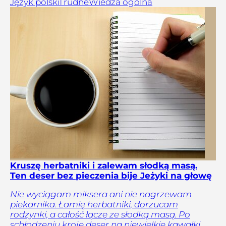
Język polski
Trudne
Wiedza ogólna
Kruszę herbatniki i zalewam słodką masą.
Ten deser bez pieczenia bije Jeżyki na głowę
Nie wyciągam miksera ani nie nagrzewam
piekarnika. Łamię herbatniki, dorzucam
rodzynki, a całość łączę ze słodką masą. Po
schłodzeniu kroję deser na niewielkie kawałki,