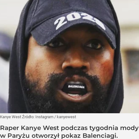
Kanye West
Źródło:
Instagram
/
kanyewest
Raper Kanye West podczas tygodnia mody
w Paryżu otworzył pokaz Balenciagi.