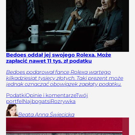
Bedoes oddał jej swojego Rolexa. Może
zapłacić nawet 11 tys. zł podatku
Bedoes podarował fance Rolexa wartego
kilkadziesiąt tysięcy złotych. Taki prezent może
jednak oznaczać obowiązek zapłaty podatku.
Podatki
Opinie i komentarze
Twój
portfel
Najbogatsi
Rozrywka
Beata Anna
Święcicka