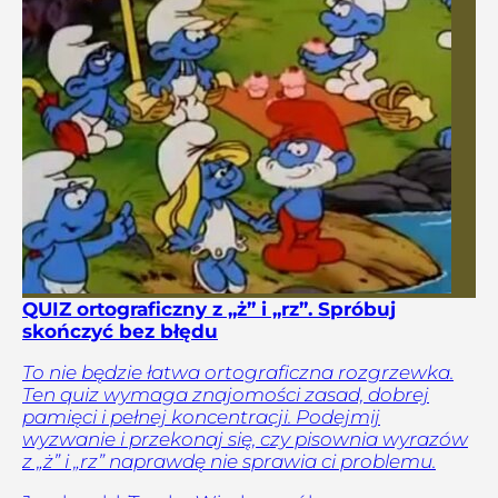
QUIZ ortograficzny z „ż” i „rz”. Spróbuj
skończyć bez błędu
To nie będzie łatwa ortograficzna rozgrzewka.
Ten quiz wymaga znajomości zasad, dobrej
pamięci i pełnej koncentracji. Podejmij
wyzwanie i przekonaj się, czy pisownia wyrazów
z „ż” i „rz” naprawdę nie sprawia ci problemu.